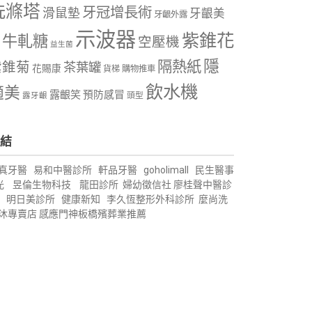
洗滌塔
牙冠增長術
滑鼠墊
牙齦美
牙齦外露
示波器
紫錐花
牛軋糖
空壓機
益生菌
隱
隔熱紙
紫錐菊
茶葉罐
花賜康
購物推車
貨梯
飲水機
適美
露齦笑
預防感冒
露牙齦
頭型
結
真牙醫
易和中醫診所
軒品牙醫
goholimall
民生醫事
光
昱倫生物科技
龍田診所
婦幼徵信社
廖桂聲中醫診
明日美診所
健康新知
李久恆整形外科診所
麼尚洗
沐專賣店
感應門神
板橋殯葬業推薦