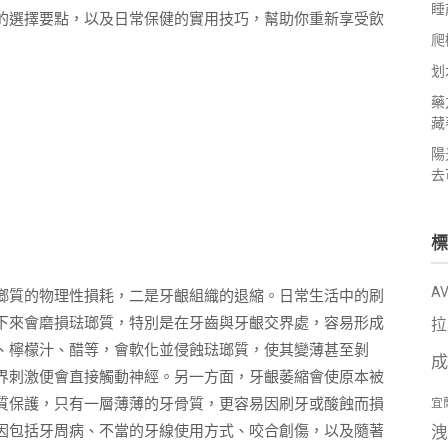
睡
的選擇要點，以及日常保健的實用技巧，幫助你重新享受飲
爬
划
藥
藏
陽
去
標
A
瑯質的物理性損耗，二是牙齦組織的退縮。日常生活中的刷
下來會磨損琺瑯質，特別是在牙齒與牙齦交界處，容易形成
拉
、檸檬汁、醋等，會軟化並侵蝕琺瑯質，使其變薄甚至剝
成
界刺激便會直接觸動神經。另一方面，牙齦萎縮會使原本被
質保護，只有一層薄薄的牙骨質，更容易因刷牙或酸蝕而損
宜
因包括牙周病、不當的牙線使用方式、咬合創傷，以及隨著
洩