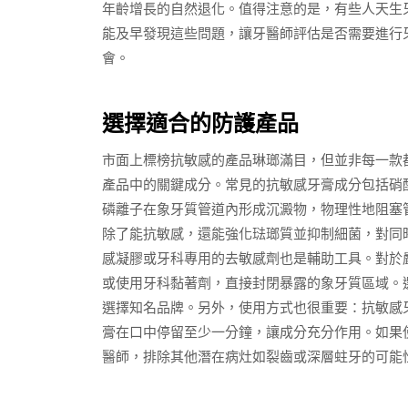
年齡增長的自然退化。值得注意的是，有些人天生
能及早發現這些問題，讓牙醫師評估是否需要進行
會。
選擇適合的防護產品
市面上標榜抗敏感的產品琳瑯滿目，但並非每一款
產品中的關鍵成分。常見的抗敏感牙膏成分包括硝
磷離子在象牙質管道內形成沉澱物，物理性地阻塞
除了能抗敏感，還能強化琺瑯質並抑制細菌，對同
感凝膠或牙科專用的去敏感劑也是輔助工具。對於
或使用牙科黏著劑，直接封閉暴露的象牙質區域。
選擇知名品牌。另外，使用方式也很重要：抗敏感
膏在口中停留至少一分鐘，讓成分充分作用。如果
醫師，排除其他潛在病灶如裂齒或深層蛀牙的可能