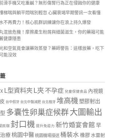
前滑手機又吃重鹹？無形傷腎行為正在侵蝕你的健康
樓梯喘與躺平悶喘別輕忽 心臟衰竭早期警訊一次看懂
水不再費力！核心肌群訓練讓你在浪上持久爆發
丸混放危機！摩擦產生粉屑與細菌滋生，你的藥箱可能
著健康隱患
光和空氣竟會讓藥效蒸發？藥師警告：這樣放藥，吃下
可能沒效
籤
L夾
L型資料夾
不孕症
內視鏡
VX
兒童保健食品
堆高機
塑膠射出
皮
台中假牙
台北中醫減肥
台北植牙
大圖輸出
多囊性卵巢症候群
型
封口機
新竹婚宴會館
早
蘭民宿
提升免疫力
桶裝水
桃園中醫
治療
橡膠
水雷射
桃園機場接送