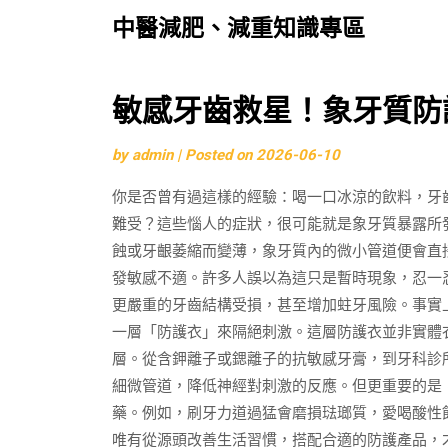
中醫減肥、減重知識專區
Skip
敏感牙齒救星！象牙質防
to
by
admin
|
Posted on
2026-06-10
content
你是否曾有過這樣的經驗：喝一口冰涼的飲料，牙
難受？這些惱人的症狀，很可能就是象牙質暴露所
蝕或牙齦萎縮而變薄，象牙質內的微小管道便會直
發敏感不適。許多人誤以為這只是暫時現象，忍一
更嚴重的牙齒結構受損，甚至增加蛀牙風險。事實
一層「防護衣」來隔絕刺激。這層防護衣並非實體
層。從含鉀離子或鍶離子的抗敏感牙膏，到牙科診
細微管道，降低神經對刺激的反應。但更重要的是
藥。例如，刷牙力道過猛會磨損琺瑯質，愛喝酸性
唯有從源頭改善生活習慣，搭配合適的防護產品，