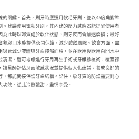
線的關鍵。首先，刷牙時應選用軟毛牙刷，並以45度角對準
刷。建議使用電動牙刷，其內建的壓力感應器能提醒使用者
因為此時琺瑯質處於軟化狀態，刷牙反而會加速磨損；最好
用含氟漱口水能提供夜間保護，減少酸蝕風險。飲食方面，盡
用吸管減少液體與牙齒接觸面積，並在飲用後飲用白開水中
腔清潔，還可考慮進行牙周再生手術或牙齦移植術，覆蓋裸
，讓醫師評估牙齒敏感狀況並提供個人化建議。養成良好的
等，都能間接保護牙齒結構。記住，象牙質的防護需要耐心
大功效，從此冷熱酸甜，盡情享受。