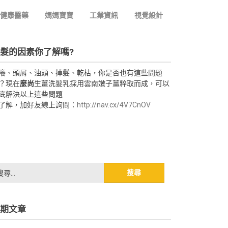
健康醫藥
媽媽寶寶
工業資訊
視覺設計
髮的因素你了解嗎?
癢、頭屑、油頭、掉髮、乾枯，你是否也有這些問題
？現在
麼尚
生薑洗髮乳採用雲南嫩子薑粹取而成，可以
底解決以上這些問題
了解，加好友線上詢問：
http://nav.cx/4V7CnOV
期文章