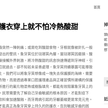
首頁
掉
護衣穿上就不怕冷熱酸甜
頭
呢
徹
齒突然一陣刺痛；或是吃到酸甜食物，牙根就像被針扎一般
想
發出的警訊。象牙質位於琺瑯質內層，當琺瑯質因磨損、酸
接接觸外界刺激，將冷熱酸甜的訊息快速傳遞到牙神經，引
忍就過去，卻不知若未妥善處理，象牙質持續暴露可能導致
上，我們可以將象牙質想像成一塊失去保護膜的海綿，需要
搜
衣物，而是透過專業口腔護理產品與正確習慣所建構的保護
尋
所進行的氟化物塗佈或樹脂填充，都能有效阻塞象牙質上的
關
，民眾需要先了解自己牙齒敏感的根本原因，才能對症下
鍵
近
飲料會加速酸蝕，而牙周病引起的牙齦萎縮更是常見元兇。
字:
才能真正為象牙質穿上持久的防護衣，告別敏感牙齒的困