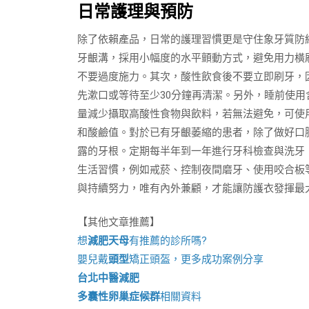
日常護理與預防
除了依賴產品，日常的護理習慣更是守住象牙質防
牙齦溝，採用小幅度的水平顫動方式，避免用力橫
不要過度施力。其次，酸性飲食後不要立即刷牙，
先漱口或等待至少30分鐘再清潔。另外，睡前使
量減少攝取高酸性食物與飲料，若無法避免，可使
和酸鹼值。對於已有牙齦萎縮的患者，除了做好口
露的牙根。定期每半年到一年進行牙科檢查與洗牙
生活習慣，例如戒菸、控制夜間磨牙、使用咬合板
與持續努力，唯有內外兼顧，才能讓防護衣發揮最
【其他文章推薦】
想
減肥天母
有推薦的診所嗎?
嬰兒戴
頭型
矯正頭盔，更多成功案例分享
台北中醫減肥
多囊性卵巢症候群
相關資料