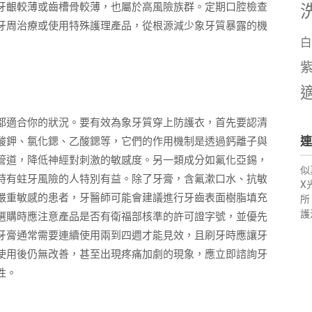
牙齦較薄或齒槽骨較薄，也屬於高風險族群。定期口腔檢查
牙周治療或使用特殊護理產品，從根源減少象牙質暴露的機
白
都適合你的狀況。要有效為象牙質穿上防護衣，首先要認清
連
酸鉀、氯化鍶、乙酸鍶等，它們的作用機制是透過鈣離子與
管道，降低神經對刺激的敏感度。另一類成分如氟化亞錫，
似
時有蛀牙風險的人特別有益。除了牙膏，含氟漱口水、抗敏
X
嚴重敏感的患者，牙醫師可能會建議進行牙齒表面樹脂填充
所
護
選購時應注意產品是否有衛福部核準的許可證字號，並優先
牙膏通常需要連續使用兩到四週才能見效，且刷牙時應讓牙
使用後仍無改善，甚至出現疼痛加劇的現象，應立即諮詢牙
性。