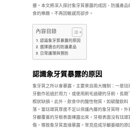
擾。本文將深入探討象牙質暴露的成因、防護產品
食的樂趣，不再因敏感而卻步。
內容目錄
認識象牙質暴露的原因
選擇適合的防護產品
日常護理與預防
認識象牙質暴露的原因
象牙質之所以會暴露，主要來自兩大機制：一是琺
牙動作若過於用力，或使用刷毛過硬的牙刷，長期
楔狀缺損。此外，飲食中的酸性物質，如碳酸飲料
落。當琺瑯質厚度不足以保護內層的象牙質時，外
牙齦覆蓋的牙根表面裸露出來。牙根表面沒有琺瑯
傷，導致象牙質直接暴露。常見造成牙齦萎縮的原