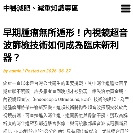
中醫減肥、減重知識專區
Skip
早期腫瘤無所遁形！內視鏡超音
to
波篩檢技術如何成為臨床新利
content
器？
by
admin
|
Posted on
2026-06-27
癌症一直以來是台灣公共衛生的重要挑戰，其中消化道腫瘤因早
期症狀不明顯，許多患者直到晚期才被發現，錯失治療黃金期。
內視鏡超音波（Endoscopic Ultrasound, EUS）技術的崛起，為早
期腫瘤篩檢帶來嶄新契機。這項技術將微型超音波探頭安裝於內
視鏡前端，可直接進入消化道，避開腸氣與骨骼干擾，獲取高解
析度的消化道壁及鄰近器官影像。與傳統腹部超音波或電腦斷層
相比，EUS對於小於1公分的病灶具有極佳敏感度，尤其適合用於