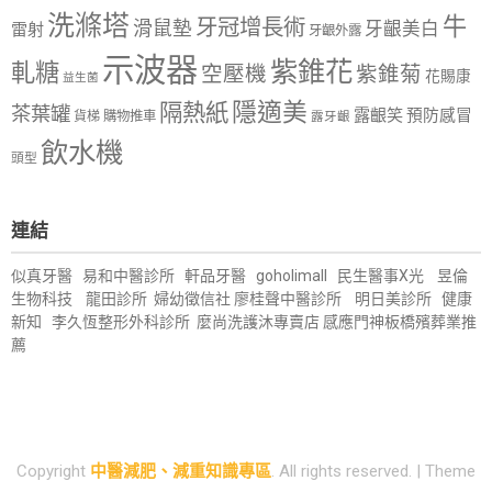
洗滌塔
牛
牙冠增長術
滑鼠墊
牙齦美白
雷射
牙齦外露
示波器
紫錐花
軋糖
空壓機
紫錐菊
花賜康
益生菌
隱適美
隔熱紙
茶葉罐
露齦笑
預防感冒
購物推車
貨梯
露牙齦
飲水機
頭型
連結
似真牙醫
易和中醫診所
軒品牙醫
goholimall
民生醫事X光
昱倫
生物科技
龍田診所
婦幼徵信社
廖桂聲中醫診所
明日美診所
健康
新知
李久恆整形外科診所
麼尚洗護沐專賣店
感應門神
板橋殯葬業推
薦
Copyright
中醫減肥、減重知識專區
. All rights reserved.
| Theme