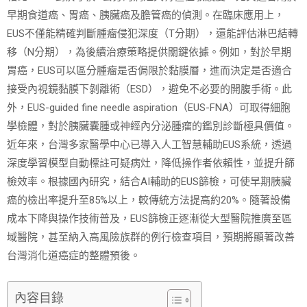
早期食道癌、胃癌、胰臟癌及膽管癌的偵測。在臨床應用上，
EUS不僅能精確判斷腫瘤侵犯深度（T分期），還能評估淋巴結轉
移（N分期），為後續治療策略提供關鍵依據。例如，對於早期
胃癌，EUS可以區分腫瘤是否侷限於黏膜層，進而決定是否適合
接受內視鏡黏膜下剝離術（ESD），避免不必要的開腹手術。此
外，EUS-guided fine needle aspiration（EUS-FNA）可取得細胞
學檢體，對於胰臟囊腫或神經內分泌腫瘤的鑑別診斷極具價值。
近年來，台灣多家醫學中心已導入人工智慧輔助EUS系統，透過
深度學習模型自動標註可疑病灶，降低操作者依賴性，並提升篩
檢效率。根據國內研究，結合AI輔助的EUS篩檢，可使早期胰臟
癌的檢出率提升至85%以上，較傳統方法提高約20%。隨著設備
成本下降與操作技術普及，EUS篩檢正逐漸從大型醫院推廣至區
域醫院，甚至納入高風險族群的例行檢查項目，預期將顯著改善
台灣消化道癌症的整體預後。
內容目錄