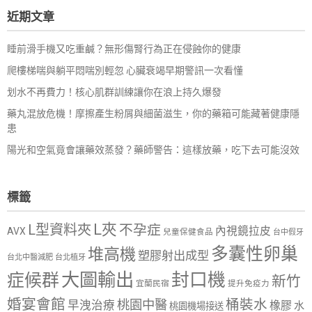
鍵
近期文章
字:
睡前滑手機又吃重鹹？無形傷腎行為正在侵蝕你的健康
爬樓梯喘與躺平悶喘別輕忽 心臟衰竭早期警訊一次看懂
划水不再費力！核心肌群訓練讓你在浪上持久爆發
藥丸混放危機！摩擦產生粉屑與細菌滋生，你的藥箱可能藏著健康隱
患
陽光和空氣竟會讓藥效蒸發？藥師警告：這樣放藥，吃下去可能沒效
標籤
L夾
L型資料夾
不孕症
內視鏡拉皮
AVX
兒童保健食品
台中假牙
多囊性卵巢
堆高機
塑膠射出成型
台北中醫減肥
台北植牙
大圖輸出
封口機
症候群
新竹
宜蘭民宿
提升免疫力
婚宴會館
桶裝水
桃園中醫
早洩治療
橡膠
水
桃園機場接送