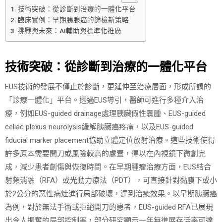
技術突破：從診斷到治療的一體化平台
臨床實例：早期胰腺癌的篩檢新策略
挑戰與未來：AI輔助與標準化推廣
技術突破：從診斷到治療的一體化平台
EUS技術的發展不僅止於診斷，更延伸至治療層面，形成所謂的
「診療一體化」平台。透過EUS導引，醫師可進行多種介入治
療，例如EUS-guided drainage處理胰臟假性囊腫、EUS-guided
celiac plexus neurolysis緩解胰臟癌疼痛，以及EUS-guided
fiducial marker placement協助立體定位放射治療。這些技術使得
許多原本需要開刀或風險較高的處置，得以在內視鏡下微創完
成，減少患者創傷與恢復時間。在早期腫瘤治療方面，EUS結合
射頻消融（RFA）或光動力療法（PDT），可直接針對黏膜下或小
於2公分的惡性病灶進行局部破壞，達到治癒效果。以早期胰臟癌
為例，對於無法手術或拒絕開刀的患者，EUS-guided RFA已展現
出令人振奮的局部控制率，部分研究顯示一年無進展存活率可達