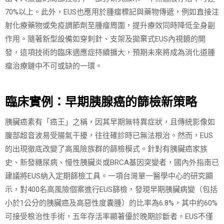
70%以上。此外，EUS也應用於腫瘤標記與藥物傳遞，例如直接注
射化療藥物或免疫調節劑至腫瘤周圍，提升療效同時降低全身副
作用。隨著新型設備如穿刺針、支架及拋棄式EUS內視鏡的開
發，這項技術的臨床適應症持續擴大，預期未來將成為消化道腫
瘤治療鏈中不可或缺的一環。
臨床實例：早期胰腺癌的篩檢新策略
胰臟癌素有「癌王」之稱，因其早期無特異症狀，且傳統影像如
腹部超音波易受腸氣干擾，往往確診時已無法根治。然而，EUS
的出現徹底改變了高風險族群的篩檢模式。針對有胰臟癌家族
史、新發糖尿病、慢性胰臟炎或BRCA基因突變者，國內外指南已
建議將EUS納入定期篩檢工具。一項台灣單一醫學中心的研究顯
示，對400名高風險個案進行EUS篩檢，發現早期胰臟病變（包括
小於1公分的胰臟癌及高惡性度囊腫）的比率為6.8%，其中約60%
可接受根治性手術，五年存活率顯著優於晚期診斷者。EUS不僅