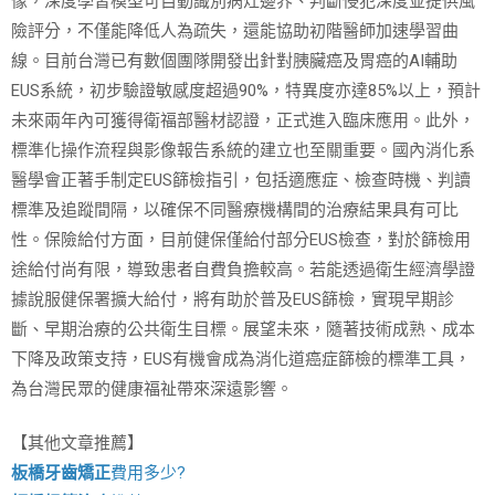
像，深度學習模型可自動識別病灶邊界、判斷侵犯深度並提供風
險評分，不僅能降低人為疏失，還能協助初階醫師加速學習曲
線。目前台灣已有數個團隊開發出針對胰臟癌及胃癌的AI輔助
EUS系統，初步驗證敏感度超過90%，特異度亦達85%以上，預計
未來兩年內可獲得衛福部醫材認證，正式進入臨床應用。此外，
標準化操作流程與影像報告系統的建立也至關重要。國內消化系
醫學會正著手制定EUS篩檢指引，包括適應症、檢查時機、判讀
標準及追蹤間隔，以確保不同醫療機構間的治療結果具有可比
性。保險給付方面，目前健保僅給付部分EUS檢查，對於篩檢用
途給付尚有限，導致患者自費負擔較高。若能透過衛生經濟學證
據說服健保署擴大給付，將有助於普及EUS篩檢，實現早期診
斷、早期治療的公共衛生目標。展望未來，隨著技術成熟、成本
下降及政策支持，EUS有機會成為消化道癌症篩檢的標準工具，
為台灣民眾的健康福祉帶來深遠影響。
【其他文章推薦】
板橋牙齒矯正
費用多少?