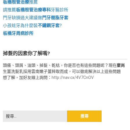
板橋根管治療
推薦
請推薦
板橋根管治療專科
牙醫診所
門牙缺損過大建議做
門牙樹脂牙套
小孩蛀牙為什麼裝
不鏽鋼牙套
?
板橋牙周病診所
掉髮的因素你了解嗎?
頭癢、頭屑、油頭、掉髮、乾枯，你是否也有這些問題呢？現在
麼尚
生薑洗髮乳採用雲南嫩子薑粹取而成，可以徹底解決以上這些問題
想了解，加好友線上詢問：
http://nav.cx/4V7CnOV
搜
尋
關