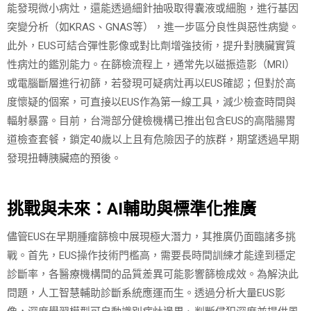
能發現微小病灶，還能透過細針抽吸取得囊液或細胞，進行基因
突變分析（如KRAS、GNAS等），進一步區分良性與惡性病變。
此外，EUS可結合彈性影像或對比劑增強技術，提升對胰臟實質
性病灶的鑑別能力。在篩檢流程上，通常先以磁振造影（MRI）
或電腦斷層進行初篩，若發現可疑病灶再以EUS確認；但對於高
度懷疑的個案，可直接以EUS作為第一線工具，減少檢查時間與
輻射暴露。目前，台灣部分健檢機構已推出包含EUS的高階腸胃
道檢查套餐，鎖定40歲以上且有危險因子的族群，期望透過早期
發現扭轉胰臟癌的預後。
挑戰與未來：AI輔助與標準化推廣
儘管EUS在早期腫瘤篩檢中展現極大潛力，其推廣仍面臨諸多挑
戰。首先，EUS操作技術門檻高，需要長時間訓練才能達到穩定
診斷率，各醫療機構間的品質差異可能影響篩檢成效。為解決此
問題，人工智慧輔助診斷系統應運而生。透過分析大量EUS影