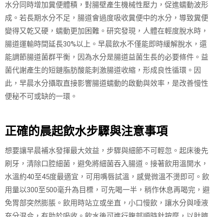
水分同時增加糞便體積，對腸壁產生機械性壓力，促進蠕動波形
成。若長期水分不足，腸道會過度吸收糞便中的水分，導致糞便
變得又乾又硬，蠕動更加困難。研究發現，人體在輕度脫水時，
腸道運輸時間延長30%以上。早晨飲水不僅能即時緩解脫水，還
能調節腸道菌群平衡，因為水分是腸道益菌生長的必要條件。益
菌代謝產生的短鏈脂肪酸能刺激腸道收縮，形成良性循環。因
此，早晨水分攝取直接影響腸道蠕動的啟動與效率，是改善慢性
便秘不可或缺的一環。
正確的晨起飲水步驟與注意事項
想要讓早晨補水發揮最大效益，步驟與細節不可輕忽。起床後先
刷牙，清除口腔細菌，避免將細菌吞入腸道。接著飲用溫開水，
水溫約40至45度最適宜，可用嘴唇試溫，感覺微溫不燙即可。飲
用量以300至500毫升為目標，可先喝一半，稍作休息再喝完，避
免胃部突然膨脹。飲用時站立或坐直，小口慢飲，讓水分與唾液
充分混合，有助於吸收。飲水後可進行腹部順時針按摩，以肚臍