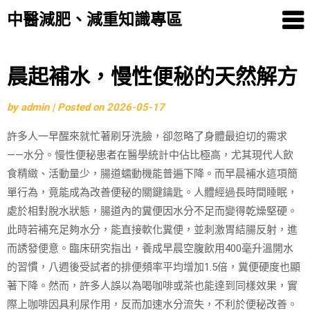
中醫減肥、減重知識專區
Skip
晨起補水，慢性便秘的天然解方
to
by
admin
|
Posted on
2026-05-17
content
許多人一早醒來就忙著刷牙洗臉，卻忽略了身體最迫切的需求
——水分。慢性便秘患者在醫學統計中佔比極高，尤其現代人飲
食精緻、活動量少，腸道蠕動機能普遍下降。而早晨補水這項簡
單行為，竟能成為改善便秘的關鍵鑰匙。人體經過長時間睡眠，
處於相對脫水狀態，腸道內的糞便因水分不足而變得乾燥堅硬。
此時若補充足夠水分，能直接軟化糞便，並刺激胃結腸反射，進
而誘發便意。臨床研究指出，養成早晨空腹飲用400毫升溫開水
的習慣，八週後受試者的排便頻率平均增加1.5倍，糞便硬度也顯
著下降。然而，許多人誤以為喝咖啡或茶也能達到同樣效果，實
際上咖啡因具利尿作用，反而加速水分流失，不利於便秘改善。