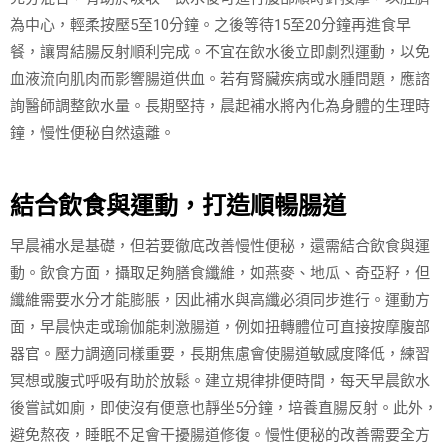
為中心，輕柔按壓5至10分鐘。之後等待15至20分鐘再進食早
餐，讓胃結腸反射順利完成。不宜在飲水後立即劇烈運動，以免
血液流向肌肉而影響腸道供血。若有腎臟疾病或水腫問題，應諮
詢醫師調整飲水量。長期堅持，晨起補水將內化為身體的生理時
鐘，慢性便秘自然遠離。
結合飲食與運動，打造順暢腸道
早晨補水是基礎，但若要徹底改善慢性便秘，還需結合飲食與運
動。飲食方面，攝取足夠膳食纖維，如燕麥、地瓜、奇亞籽，但
纖維需要水分才能膨脹，因此補水與高纖必須同步進行。運動方
面，早晨快走或瑜伽能刺激腸道，例如扭轉體位可直接按摩腹部
器官。壓力調適同樣重要，長期焦慮會使腸道敏感度降低，練習
冥想或腹式呼吸有助於放鬆。建立規律排便時間，每天早晨飲水
後嘗試如廁，即使沒有便意也靜坐5分鐘，培養直腸反射。此外，
避免熬夜，睡眠不足會干擾腸道修復。慢性便秘的改善需要全方