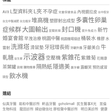
L夾
L型資料夾
不孕症
內視鏡拉皮
AVX
兒童保健食品
台中假牙
多囊性卵巢
堆高機
塑膠射出成型
台北中醫減肥
台北植牙
大圖輸出
封口機
症候群
新竹
宜蘭民宿
提升免疫力
婚宴會館
桶裝水
桃園中醫
早洩治療
橡膠
水
桃園機場接送
洗滌塔
牛
牙冠增長術
滑鼠墊
牙齦美白
雷射
牙齦外露
示波器
紫錐花
軋糖
空壓機
紫錐菊
花賜康
益生菌
隱適美
隔熱紙
茶葉罐
露齦笑
預防感冒
購物推車
貨梯
露牙齦
飲水機
頭型
連結
似真牙醫
易和中醫診所
軒品牙醫
goholimall
民生醫事X光
昱倫
生物科技
龍田診所
婦幼徵信社
廖桂聲中醫診所
明日美診所
健康