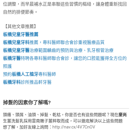
位調整，而早晨補水正是串聯這些習慣的樞紐，讓身體重新找回
自然的排便節奏。
【其他文章推薦】
板橋兒童牙醫推薦
板橋兒童牙科
推薦，專科醫師聯合會診重視醫療品質
板橋兒童牙醫
治療範圍齲齒的預防與治療、乳牙根管治療
板橋牙醫
特聘各專科醫師聯合會診，讓您的口腔能獲得全方位的
照護
預約
板橋人工植牙
專科醫師
板橋牙科
診所推品軒牙醫
掉髮的因素你了解嗎?
頭癢、頭屑、油頭、掉髮、乾枯，你是否也有這些問題呢？現在
麼尚
生薑洗髮乳採用雲南嫩子薑粹取而成，可以徹底解決以上這些問題
想了解，加好友線上詢問：
http://nav.cx/4V7CnOV