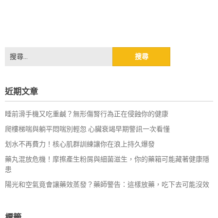
搜
尋
關
鍵
近期文章
字:
睡前滑手機又吃重鹹？無形傷腎行為正在侵蝕你的健康
爬樓梯喘與躺平悶喘別輕忽 心臟衰竭早期警訊一次看懂
划水不再費力！核心肌群訓練讓你在浪上持久爆發
藥丸混放危機！摩擦產生粉屑與細菌滋生，你的藥箱可能藏著健康隱
患
陽光和空氣竟會讓藥效蒸發？藥師警告：這樣放藥，吃下去可能沒效
標籤