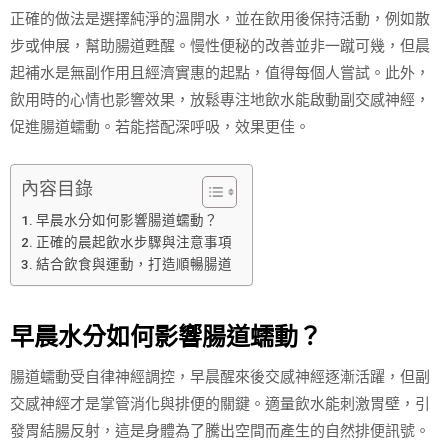
正確的做法是選擇純淨的溫開水，並在飲用後保持活動，例如散
步或伸展，幫助腸道甦醒。慢性便秘的改善並非一蹴可幾，但晨
起補水是無副作用且經濟實惠的起點，值得每個人嘗試。此外，
飲用時的心情也影響效果，放鬆專注地飲水能啟動副交感神經，
促進腸道蠕動。若能搭配深呼吸，效果更佳。
內容目錄
早晨水分如何影響腸道蠕動？
正確的晨起飲水步驟與注意事項
結合飲食與運動，打造順暢腸道
早晨水分如何影響腸道蠕動？
腸道蠕動受自律神經調控，早晨醒來後交感神經逐漸活躍，但副
交感神經才是掌管消化與排便的關鍵。適量飲水能刺激胃壁，引
發胃結腸反射，這是身體為了騰出空間而產生的自然排便訊號。