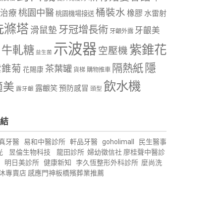
桶裝水
桃園中醫
治療
橡膠
水雷射
桃園機場接送
洗滌塔
牙冠增長術
滑鼠墊
牙齦美
牙齦外露
示波器
紫錐花
牛軋糖
空壓機
益生菌
隱
隔熱紙
紫錐菊
茶葉罐
花賜康
購物推車
貨梯
飲水機
適美
露齦笑
預防感冒
露牙齦
頭型
結
真牙醫
易和中醫診所
軒品牙醫
goholimall
民生醫事
光
昱倫生物科技
龍田診所
婦幼徵信社
廖桂聲中醫診
明日美診所
健康新知
李久恆整形外科診所
麼尚洗
沐專賣店
感應門神
板橋殯葬業推薦