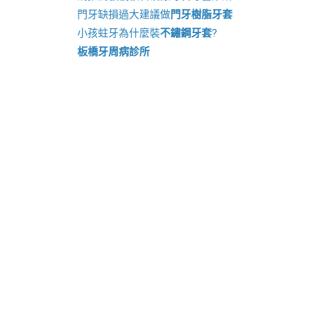
門牙缺損過大建議做
門牙樹脂牙套
小孩蛀牙為什麼裝
不鏽鋼牙套
?
板橋牙周病診所