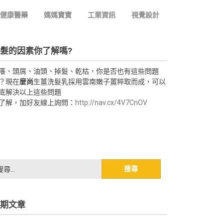
健康醫藥
媽媽寶寶
工業資訊
視覺設計
髮的因素你了解嗎?
癢、頭屑、油頭、掉髮、乾枯，你是否也有這些問題
？現在
麼尚
生薑洗髮乳採用雲南嫩子薑粹取而成，可以
底解決以上這些問題
了解，加好友線上詢問：
http://nav.cx/4V7CnOV
期文章