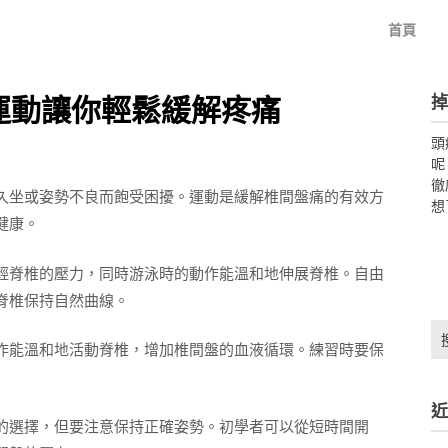
首頁
掉
運動讓你輕鬆緩解疼痛
頭
呢
徹
久坐或姿勢不良而飽受困擾。運動是緩解椎間盤痛的有效方
想
健康。
輕脊椎的壓力，同時游泳時的動作能溫和地伸展脊椎。自由
脊椎保持自然曲線。
搜
作能溫和地活動脊椎，增加椎間盤的血液循環。練習時要保
尋
關
鍵
近
字:
的選擇，但要注意保持正確姿勢。初學者可以從短時間開