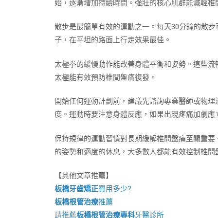
始，逐漸增加持續時間。強壯的核心肌群能減輕椎
散步是最簡單有效的運動之一。每天30分鐘的散
子，在平坦的路面上行走效果最佳。
太極拳的緩慢動作能改善身體平衡和姿勢。這些流
太極能有效預防椎間盤痛復發。
開始任何運動計劃前，建議先諮詢專業醫師或物理
度。運動時要注意身體反應，如果出現疼痛加劇應
保持規律的運動習慣對長期緩解椎間盤痛至關重要
的姿勢和適度的休息，大多數人都能有效控制椎間
【其他文章推薦】
板橋牙齒矯正
費用多少?
板橋根管治療
推薦
請推薦
板橋根管治療專科
牙醫診所