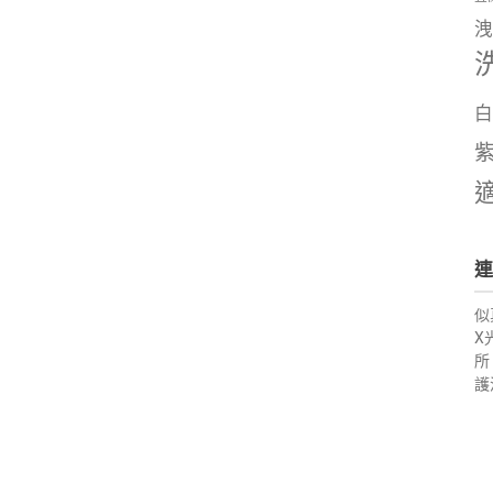
洩
白
連
似
X
所
護