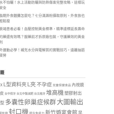
水不怕曬！水上活動防曬與防熱傷害完整攻略，這樣玩
安全
脂期外食麵攤怎麼吃？七分滿澱粉攝取原則，外食族也
輕鬆瘦
衰竭患者必看！血壓控制黃金標準，精準達標延長壽命
的藥還有效嗎？服藥前才拆原廠包裝，守護藥效的黃金
則
外運動必學！補充水分與電解質的實戰技巧，遠離抽筋
疲勞
籤
L夾
L型資料夾
不孕症
內視鏡
VX
兒童保健食品
堆高機
塑膠射出
皮
台中假牙
台北中醫減肥
台北植牙
大圖輸出
多囊性卵巢症候群
型
封口機
新竹婚宴會館
早
蘭民宿
提升免疫力