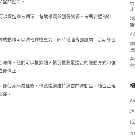
間盤的壓力。
玩
才
步可以促進血液循環，幫助椎間盤獲得營養。穿著合適的鞋
減
能
心
暢的動作可以減輕脊椎壓力，同時增強背部肌肉。定期練習
你
法
戶
治療師。他們可以根據個人情況推薦最適合的運動方式和強
與
立即停止。
標
。即使疼痛減輕後，也應繼續維持適當的運動量。結合正確
盤痛。
A
拉
成
宜