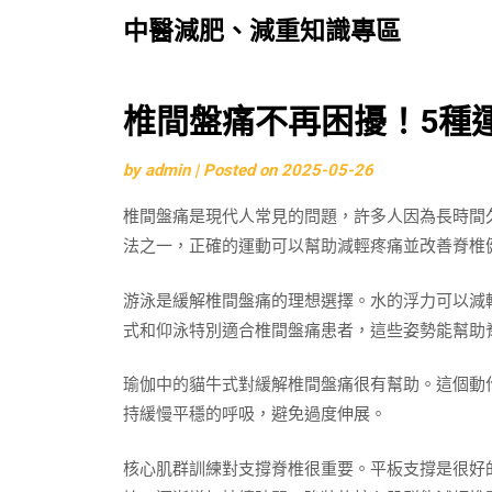
中醫減肥、減重知識專區
Skip
椎間盤痛不再困擾！5種
to
by
admin
|
Posted on
2025-05-26
content
椎間盤痛是現代人常見的問題，許多人因為長時間
法之一，正確的運動可以幫助減輕疼痛並改善脊椎
游泳是緩解椎間盤痛的理想選擇。水的浮力可以減
式和仰泳特別適合椎間盤痛患者，這些姿勢能幫助
瑜伽中的貓牛式對緩解椎間盤痛很有幫助。這個動
持緩慢平穩的呼吸，避免過度伸展。
核心肌群訓練對支撐脊椎很重要。平板支撐是很好