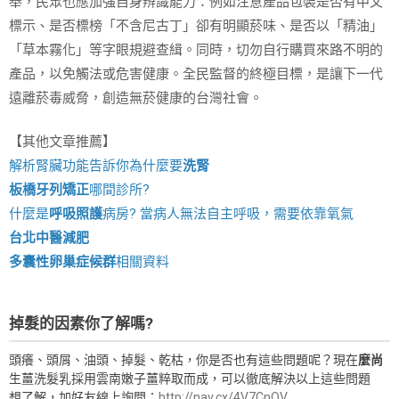
舉，民眾也應加強自身辨識能力：例如注意產品包裝是否有中文
標示、是否標榜「不含尼古丁」卻有明顯菸味、是否以「精油」
「草本霧化」等字眼規避查緝。同時，切勿自行購買來路不明的
產品，以免觸法或危害健康。全民監督的終極目標，是讓下一代
遠離菸毒威脅，創造無菸健康的台灣社會。
【其他文章推薦】
解析腎臟功能告訴你為什麼要
洗腎
板橋牙列矯正
哪間診所?
什麼是
呼吸照護
病房? 當病人無法自主呼吸，需要依靠氧氣
台北中醫減肥
多囊性卵巢症候群
相關資料
掉髮的因素你了解嗎?
頭癢、頭屑、油頭、掉髮、乾枯，你是否也有這些問題呢？現在
麼尚
生薑洗髮乳採用雲南嫩子薑粹取而成，可以徹底解決以上這些問題
想了解，加好友線上詢問：
http://nav.cx/4V7CnOV