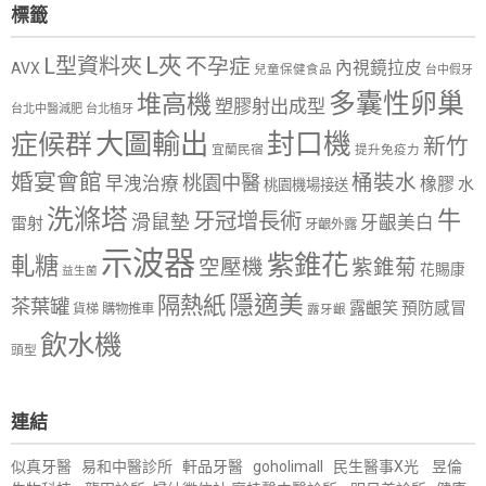
標籤
L夾
L型資料夾
不孕症
內視鏡拉皮
AVX
兒童保健食品
台中假牙
多囊性卵巢
堆高機
塑膠射出成型
台北中醫減肥
台北植牙
大圖輸出
封口機
症候群
新竹
宜蘭民宿
提升免疫力
婚宴會館
桶裝水
桃園中醫
早洩治療
橡膠
水
桃園機場接送
洗滌塔
牛
牙冠增長術
滑鼠墊
牙齦美白
雷射
牙齦外露
示波器
紫錐花
軋糖
空壓機
紫錐菊
花賜康
益生菌
隱適美
隔熱紙
茶葉罐
露齦笑
預防感冒
購物推車
貨梯
露牙齦
飲水機
頭型
連結
似真牙醫
易和中醫診所
軒品牙醫
goholimall
民生醫事X光
昱倫