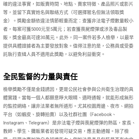
確的違法事實，如販賣時間、地點、賣家特徵、產品照片或影片
等，並留下真實姓名與聯絡方式（可選擇匿名但無法領取獎
金）。獎勵金額依違法情節輕重而定：查獲非法電子煙數量較小
者，每案可獲5000元至5萬元；若查獲喪屍煙彈或涉及毒品製
販，獎金最高可達30萬元。此外，同一案件若多人檢舉，以最早
提供具體證據者為主要發放對象。值得注意的是，公務員或受委
託執行查緝人員不適用此獎勵，以避免利益衝突。
全民監督的力量與責任
檢舉獎勵不僅是金錢誘因，更是公民社會參與公共衛生治理的具
體實踐。當每一個人都願意睜大眼睛、適時通報，就能形成無形
的監控網絡，讓非法業者無所遁形。尤其校園周邊、夜市、網拍
平台（如蝦皮、旋轉拍賣）以及社群社團（Facebook、
Instagram、Telegram）是非法電子煙與喪屍煙彈的熱區，家長、
教師、學生、攤販業者若發現可疑交易，應主動通報。除了檢