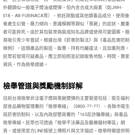
外觀類似一般電子煙油或煙彈，但內含合成大麻素（如JWH-
018、AB-FUBINACA等）、依託咪酯或其他類毒品成分，使用後
會產生幻覺、暴力傾向、意識模糊等類似「喪屍」的症狀，嚴重
者可能猝死。由於其包裝常偽裝成知名品牌或使用可愛圖案，極
易吸引青少年嘗試。根據台灣《菸害防製法》與《毒品危害防制
條例》，這類產品的製造、販賣、持有均屬違法，且加重刑責。
民眾若發現可疑產品，應立即拍照並記錄販售地點、時間、賣家
資訊，作為檢舉證據。
檢舉管道與獎勵機制詳解
目前台灣檢舉非法電子煙與喪屍煙彈的主要管道包括：衛生福利
部食品藥物管理署的「檢舉專線」（0800-??-??）、各縣市衛生
局菸害防制科、以及內政部警政署的「165反詐騙專線」與毒品
檢舉專線。民眾也可透過「檢舉不法藥品及醫療器材專區」網
頁、或使用官方LINE帳號上傳照片與文字描述。檢舉時需提供明