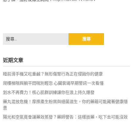
搜
尋
關
鍵
近期文章
字:
睡前滑手機又吃重鹹？無形傷腎行為正在侵蝕你的健康
爬樓梯喘與躺平悶喘別輕忽 心臟衰竭早期警訊一次看懂
划水不再費力！核心肌群訓練讓你在浪上持久爆發
藥丸混放危機！摩擦產生粉屑與細菌滋生，你的藥箱可能藏著健康隱
患
陽光和空氣竟會讓藥效蒸發？藥師警告：這樣放藥，吃下去可能沒效