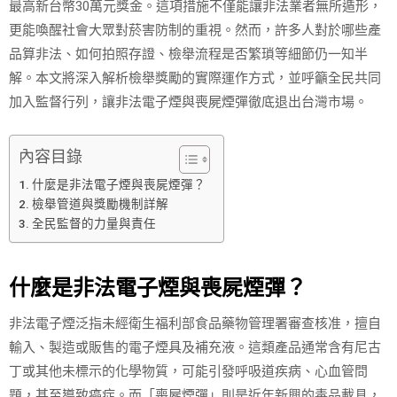
最高新台幣30萬元獎金。這項措施不僅能讓非法業者無所遁形，
更能喚醒社會大眾對菸害防制的重視。然而，許多人對於哪些產
品算非法、如何拍照存證、檢舉流程是否繁瑣等細節仍一知半
解。本文將深入解析檢舉獎勵的實際運作方式，並呼籲全民共同
加入監督行列，讓非法電子煙與喪屍煙彈徹底退出台灣市場。
內容目錄
什麼是非法電子煙與喪屍煙彈？
檢舉管道與獎勵機制詳解
全民監督的力量與責任
什麼是非法電子煙與喪屍煙彈？
非法電子煙泛指未經衛生福利部食品藥物管理署審查核准，擅自
輸入、製造或販售的電子煙具及補充液。這類產品通常含有尼古
丁或其他未標示的化學物質，可能引發呼吸道疾病、心血管問
題，甚至導致癌症。而「喪屍煙彈」則是近年新興的毒品載具，