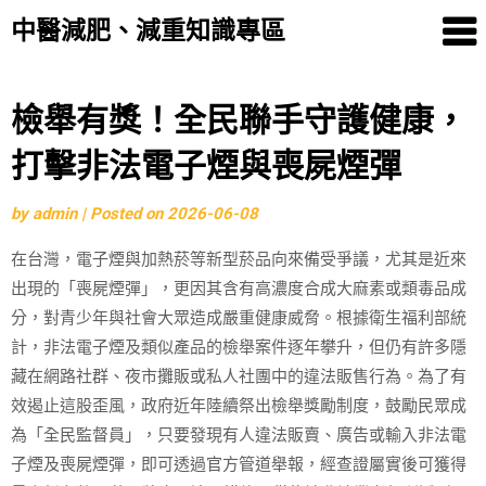
中醫減肥、減重知識專區
Skip
檢舉有獎！全民聯手守護健康，
to
打擊非法電子煙與喪屍煙彈
content
by
admin
|
Posted on
2026-06-08
在台灣，電子煙與加熱菸等新型菸品向來備受爭議，尤其是近來
出現的「喪屍煙彈」，更因其含有高濃度合成大麻素或類毒品成
分，對青少年與社會大眾造成嚴重健康威脅。根據衛生福利部統
計，非法電子煙及類似產品的檢舉案件逐年攀升，但仍有許多隱
藏在網路社群、夜市攤販或私人社團中的違法販售行為。為了有
效遏止這股歪風，政府近年陸續祭出檢舉獎勵制度，鼓勵民眾成
為「全民監督員」，只要發現有人違法販賣、廣告或輸入非法電
子煙及喪屍煙彈，即可透過官方管道舉報，經查證屬實後可獲得