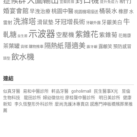
大圖輸出
封口機
症候群
新竹
宜蘭民宿
提升免疫力
婚宴會館
桶裝水
桃園中醫
早洩治療
橡膠
水
桃園機場接送
洗滌塔
牛
牙冠增長術
滑鼠墊
牙齦美白
雷射
牙齦外露
示波器
紫錐花
軋糖
空壓機
紫錐菊
花賜康
益生菌
隱適美
隔熱紙
茶葉罐
露齦笑
預防感冒
購物推車
貨梯
露牙齦
飲水機
頭型
連結
似真牙醫
易和中醫診所
軒品牙醫
goholimall
民生醫事X光
昱倫
生物科技
龍田診所
婦幼徵信社
廖桂聲中醫診所
明日美診所
健康
新知
李久恆整形外科診所
麼尚洗護沐專賣店
感應門神
板橋殯葬業推
薦