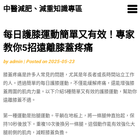
中醫減肥、減重知識專區
Skip
每日護膝運動簡單又有效！專家
to
教你5招遠離膝蓋疼痛
content
by
admin
|
Posted on
2025-05-23
膝蓋疼痛是許多人常見的問題，尤其是年長者或長時間站立工作
的人。透過簡單的每日護膝運動，不僅能緩解疼痛，還能增強膝
蓋周圍的肌肉力量。以下介紹5種簡單又有效的護膝運動，幫助你
遠離膝蓋不適。
第一種運動是抬腿運動。平躺在地板上，將一條腿伸直抬起，保
持10秒後放下。重複10次後換另一條腿。這個動作能有效強化大
腿前側的肌肉，減輕膝蓋負擔。