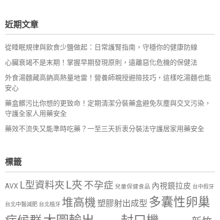
關
鍵
近期文章
字:
從睡眠規律與飲食少鹽做起：日常護腎指南，守穩你的健康防線
心臟衰竭不是末期！掌握早期發現原則，遠離惡化危機的保健法
外食湯麵藏高鈉高熱量地雷！營養師親授避險技巧，這樣吃湯麵也能
安心
藥盒髒污比你想的更致命！定期清潔分裝藥盒避免灰塵與交叉污染，
守護全家人用藥安全
藥效不流失又能準時吃藥？一至三天折衷分裝法守護居家用藥安全
標籤
L夾
L型資料夾
不孕症
內視鏡拉皮
AVX
兒童保健食品
台中假牙
多囊性卵巢
堆高機
塑膠射出成型
台北中醫減肥
台北植牙