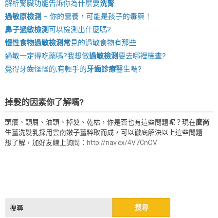
解析腎臟功能告訴你為什麼要
洗腎
過敏原檢測
– 你的營養，可能是孩子的毒藥！
鼻子過敏檢測
可以檢測出什麼嗎?
慢性食物過敏檢測
常
見的過敏食物有那些
過敏一定得吃藥嗎?我想做
過敏檢測
要去哪裡檢查?
覺得牙齒怪怪的,有輕手的
牙齒診療
醫生嗎?
掉髮的因素你了解嗎?
頭癢、頭屑、油頭、掉髮、乾枯，你是否也有這些問題呢？現在
麼尚
生薑洗髮乳採用雲南嫩子薑粹取而成，可以徹底解決以上這些問題
想了解，加好友線上詢問：
http://nav.cx/4V7CnOV
搜
尋