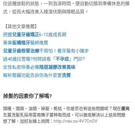
住這種放鬆的狀態，一到泡澡時間，便自動切換到準備休息的模
式，從而大幅改善入睡潛伏期與睡眠品質。
【其他文章推薦】
把握
兒童牙齒矯正
6-12歲成長期
專業
板橋植牙
醫師推薦
兒童牙齒根管治療
不用怕！看牙醫有小撇步
過40歲拉警報?何時該看「
不孕症
」門診?
女性私密保養必備
陰道凝膠改善異味
解析腎臟功能告訴你為什麼要
洗腎
掉髮的因素你了解嗎?
頭癢、頭屑、油頭、掉髮、乾枯，你是否也有這些問題呢？現在
麼尚
生薑洗髮乳採用雲南嫩子薑粹取而成，可以徹底解決以上這些問題
想了解，加好友線上詢問：
http://nav.cx/4V7CnOV