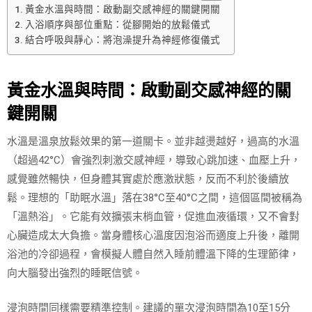
黃金水溫與時間：啟動副交感神經的關鍵開關
入浴順序與部位重點：從腳開始的放鬆儀式
結合呼吸與靜心：將泡澡提升為神經修復儀式
黃金水溫與時間：啟動副交感神經的關
鍵開關
水溫是溫泉放鬆效果的第一道關卡。並非越燙越好，過高的水溫
（超過42°C）會強烈刺激交感神經，導致心跳加速、血壓上升，
感覺雖然暢快，但身體其實處於應激狀態，反而不利於後續放
鬆。理想的「助眠水溫」落在38°C至40°C之間，這個區間被稱為
「溫熱浴」。它能有效擴張末梢血管，促進血液循環，又不會對
心臟造成太大負擔。當身體核心溫度因泡浴而適度上升後，離開
浴池的冷卻過程，會模擬人體自然入睡前體溫下降的生理節律，
向大腦發出強烈的睡眠信號。
浸泡時間同樣需要精準控制。建議的單次浸泡時間為10至15分