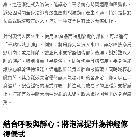
身。這種漸進式入浴法，能讓心血管系統有時間適應血壓變化，
避免因瞬間全身浸泡導致血壓劇烈波動而產生不適。特別是對於
長輩或循環較差的人，這是一種安全且有效的預備動作。
針對現代人因久坐、使用3C產品而特別緊繃的部位，可以進行
「重點區域加強」。例如，將肩膀完全浸入水中，讓水壓按摩肩
頸肌肉；或是仰躺，讓溫泉水支撐整個背部與後腰。對於難以入
睡的族群，特別推薦「半身浴」，即浸泡至肚臍高度。半身浴能
讓核心軀幹保持溫暖，促進腹腔與骨盆腔血液循環，同時減輕心
臟負荷，其放鬆效果常優於讓人氣喘吁吁的全身浴。你可以在半
身浴時，配合緩慢的腹式呼吸，將注意力放在水的溫暖與支撐感
上，這能有效中斷大腦中紛亂的思緒，將意識拉回當下的身體感
受。
結合呼吸與靜心：將泡澡提升為神經修
復儀式