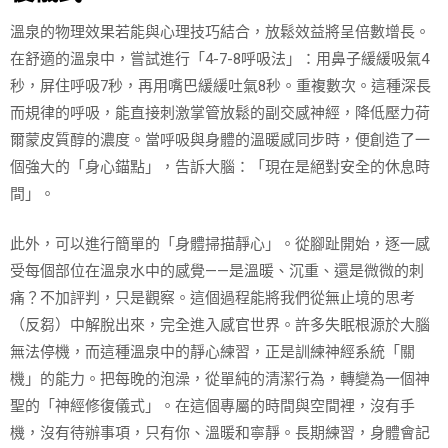
溫泉的物理效果若能與心理技巧結合，放鬆效益將呈倍數增長。
在舒適的溫泉中，嘗試進行「4-7-8呼吸法」：用鼻子緩緩吸氣4
秒，屏住呼吸7秒，再用嘴巴緩緩吐氣8秒。重複數次。這種深長
而規律的呼吸，能直接刺激掌管放鬆的副交感神經，降低壓力荷
爾蒙皮質醇的濃度。當呼吸與身體的溫暖感同步時，便創造了一
個強大的「身心錨點」，告訴大腦：「現在是絕對安全的休息時
間」。
此外，可以進行簡單的「身體掃描靜心」。從腳趾開始，逐一感
受每個部位在溫泉水中的感覺——是溫暖、沉重、還是微微的刺
痛？不加評判，只是觀察。這個過程能將我們從無止境的思考
（反芻）中解脫出來，完全進入感官世界。許多失眠根源於大腦
無法停機，而這種溫泉中的靜心練習，正是訓練神經系統「關
機」的能力。把每晚的泡澡，從單純的清潔行為，轉變為一個神
聖的「神經修復儀式」。在這個專屬的時間與空間裡，沒有手
機，沒有待辦事項，只有你、溫暖和寧靜。長期練習，身體會記