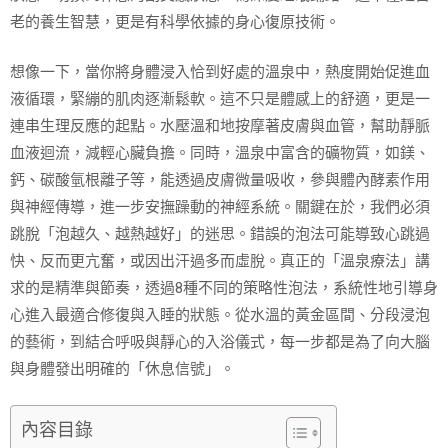
老的養生智慧，更是有科學依據的身心復原技術。
想像一下，當你將身體浸入恰到好處的溫泉中，熱度開始促進血
液循環，緊繃的肌肉逐漸鬆軟。這不只是體感上的舒適，更是一
連串生理反應的起點。水壓溫和地按摩著皮膚與血管，幫助靜脈
血液迴流，減輕心臟負擔。同時，溫泉中富含的礦物質，如鎂、
鈣、碳酸氫根離子等，能透過皮膚微量吸收，參與體內酵素作用
與神經傳導，進一步安撫躁動的神經系統。關鍵在於，我們必須
跳脫「泡越久、越熱越好」的迷思。錯誤的泡法可能導致心跳過
快、反而更亢奮，或因出汗過多而虛脫。真正的「溫泉療法」講
求的是精準與節奏，透過8種不同的策略性泡法，系統性地引導身
心進入最適合修復與入睡的狀態。從水溫的黃金區間、分段浸泡
的藝術，到結合呼吸與靜心的入浴儀式，每一步都是為了向大腦
與身體發出明確的「休息信號」。
內容目錄