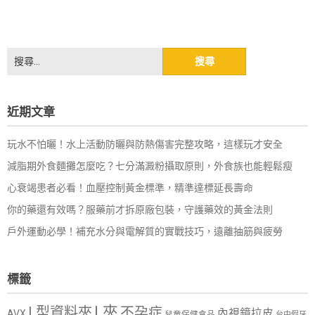
搜
尋
關
鍵
近期文章
字:
玩水不怕曬！水上活動防曬與防熱傷害完整攻略，這樣玩才安全
減脂期外食麵攤怎麼吃？七分滿澱粉攝取原則，外食族也能輕鬆瘦
心衰竭患者必看！血壓控制黃金標準，精準達標延長壽命
你的藥還有效嗎？服藥前才拆原廠包裝，守護藥效的黃金法則
戶外運動必學！補充水分與電解質的實戰技巧，遠離抽筋與疲勞
標籤
L夾
L型資料夾
不孕症
內視鏡拉皮
AVX
兒童保健食品
台中假牙