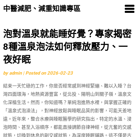
中醫減肥、減重知識專區
Skip
泡對溫泉就能睡好覺？專家揭密
to
8種溫泉泡法如何釋放壓力、一
content
夜好眠
by
admin
|
Posted on
2026-02-23
結束一天忙碌的工作，你是否經常感到神經緊繃、難以入睡？台
灣四面環海，地熱資源豐富，從北投、陽明山到關子嶺，溫泉文
化深植生活。然而，你知道嗎？單純泡進熱水裡，與掌握正確的
「溫泉式泡澡法」，對神經放鬆與睡眠品質的影響，可能天差地
遠。近年來，整合水療與睡眠醫學的研究指出，特定的水溫、浸
泡時間、甚至入浴順序，都能直接調節自律神經，從亢奮的交感
狀態，切換到休息的副交感狀態，為深度睡眠鋪路。這不僅是古