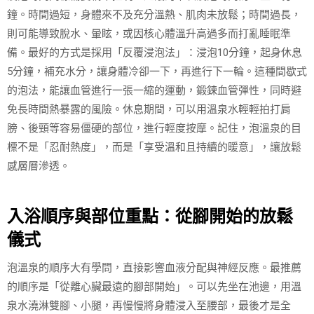
鐘。時間過短，身體來不及充分溫熱、肌肉未放鬆；時間過長，
則可能導致脫水、暈眩，或因核心體溫升高過多而打亂睡眠準
備。最好的方式是採用「反覆浸泡法」：浸泡10分鐘，起身休息
5分鐘，補充水分，讓身體冷卻一下，再進行下一輪。這種間歇式
的泡法，能讓血管進行一張一縮的運動，鍛鍊血管彈性，同時避
免長時間熱暴露的風險。休息期間，可以用溫泉水輕輕拍打肩
膀、後頸等容易僵硬的部位，進行輕度按摩。記住，泡溫泉的目
標不是「忍耐熱度」，而是「享受溫和且持續的暖意」，讓放鬆
感層層滲透。
入浴順序與部位重點：從腳開始的放鬆
儀式
泡溫泉的順序大有學問，直接影響血液分配與神經反應。最推薦
的順序是「從離心臟最遠的腳部開始」。可以先坐在池邊，用溫
泉水澆淋雙腳、小腿，再慢慢將身體浸入至腰部，最後才是全