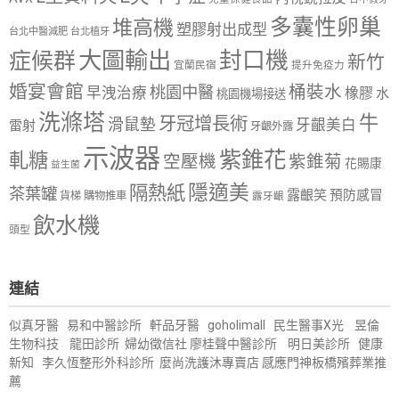
多囊性卵巢
堆高機
塑膠射出成型
台北中醫減肥
台北植牙
大圖輸出
封口機
症候群
新竹
宜蘭民宿
提升免疫力
婚宴會館
桶裝水
桃園中醫
早洩治療
橡膠
水
桃園機場接送
洗滌塔
牛
牙冠增長術
滑鼠墊
牙齦美白
雷射
牙齦外露
示波器
紫錐花
軋糖
空壓機
紫錐菊
花賜康
益生菌
隱適美
隔熱紙
茶葉罐
露齦笑
預防感冒
購物推車
貨梯
露牙齦
飲水機
頭型
連結
似真牙醫
易和中醫診所
軒品牙醫
goholimall
民生醫事X光
昱倫
生物科技
龍田診所
婦幼徵信社
廖桂聲中醫診所
明日美診所
健康
新知
李久恆整形外科診所
麼尚洗護沐專賣店
感應門神
板橋殯葬業推
薦