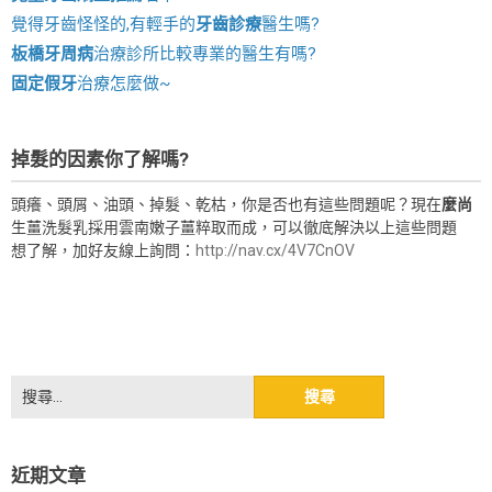
覺得牙齒怪怪的,有輕手的
牙齒診療
醫生嗎?
板橋牙周病
治療診所比較專業的醫生有嗎?
固定假牙
治療怎麼做~
掉髮的因素你了解嗎?
頭癢、頭屑、油頭、掉髮、乾枯，你是否也有這些問題呢？現在
麼尚
生薑洗髮乳採用雲南嫩子薑粹取而成，可以徹底解決以上這些問題
想了解，加好友線上詢問：
http://nav.cx/4V7CnOV
搜
尋
關
鍵
近期文章
字: