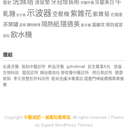
洗滌塔
牛
牙冠增長術
滑鼠墊
牙齦美白
雷射
牙齦外露
示波器
紫錐花
軋糖
空壓機
紫錐菊
花賜康
益生菌
隱適美
隔熱紙
茶葉罐
露齦笑
預防感冒
購物推車
貨梯
露牙齦
飲水機
頭型
連結
似真牙醫
易和中醫診所
軒品牙醫
goholimall
民生醫事X光
昱倫
生物科技
龍田診所
婦幼徵信社
廖桂聲中醫診所
明日美診所
健康
新知
李久恆整形外科診所
麼尚洗護沐專賣店
感應門神
板橋殯葬業推
薦
Copyright
中醫減肥、減重知識專區
. All rights reserved.
| Theme
by
Superb WordPress Themes