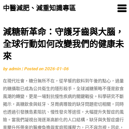
中醫減肥、減重知識專區
Skip
減糖新革命：守護牙齒與大腦，
to
全球行動如何改變我們的健康未
content
來
by
admin
|
Posted on
2026-01-06
在現代社會，糖分無所不在，從早餐的飲料到午後的點心，過量
的糖攝取已成為公共衛生的隱形殺手。全球減糖策略不僅是飲食
風潮的轉變，更是一場對抗慢性疾病的關鍵戰役。科學研究不斷
揭示，高糖飲食與蛀牙、牙周病導致的缺牙問題密切相關，同時
也透過引發胰島素阻抗、慢性發炎等途徑，大幅提升失智症的風
險。當我們凝視台灣逐漸高齡化的人口結構，缺牙與失智症盛行
率攀升所帶來的醫療負擔與家庭照護壓力，已不容忽視。因此，