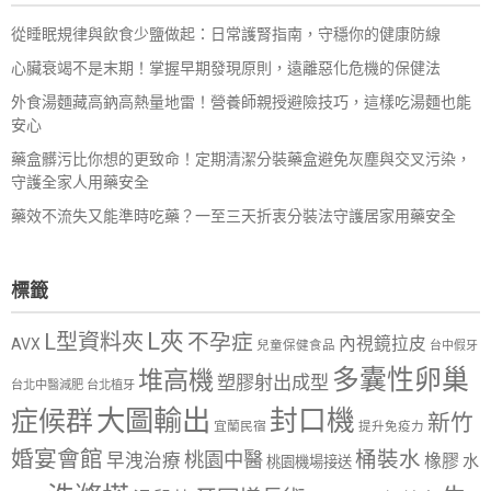
從睡眠規律與飲食少鹽做起：日常護腎指南，守穩你的健康防線
心臟衰竭不是末期！掌握早期發現原則，遠離惡化危機的保健法
外食湯麵藏高鈉高熱量地雷！營養師親授避險技巧，這樣吃湯麵也能
安心
藥盒髒污比你想的更致命！定期清潔分裝藥盒避免灰塵與交叉污染，
守護全家人用藥安全
藥效不流失又能準時吃藥？一至三天折衷分裝法守護居家用藥安全
標籤
L夾
L型資料夾
不孕症
內視鏡拉皮
AVX
兒童保健食品
台中假牙
多囊性卵巢
堆高機
塑膠射出成型
台北中醫減肥
台北植牙
大圖輸出
封口機
症候群
新竹
宜蘭民宿
提升免疫力
婚宴會館
桶裝水
桃園中醫
早洩治療
橡膠
水
桃園機場接送