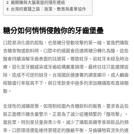
揭開糖與大腦衰退的隱形連結
台灣的實踐之路：政策、教育與產業協作
糖分如何悄悄侵蝕你的牙齒堡壘
口腔是消化道的起點，也是糖分發動攻擊的第一線。當我們攝取
含糖食物或飲料時，口腔中的細菌會迅速將糖分轉化為酸，這些
酸會持續溶解牙齒表面的琺瑯質，導致蛀牙。若蛀牙未經及時治
療，惡化至牙髓感染或牙齒結構嚴重損壞，最終往往只能選擇拔
除，造成不可逆的缺牙。台灣國民健康署的調查顯示，成人齲齒
經驗盛行率居高不下，與日常飲食中過多的添加糖攝取有直接關
聯。
全球性的減糖政策，如限制校園內含糖飲料的販售、要求食品包
裝正面標示糖含量警示，正是為了減少這種頻繁的「酸攻擊」。
當民眾，特別是兒童與青少年，減少了攝取高糖零食與飲品的頻
率，口腔環境便能維持更穩定的酸鹼平衡，牙齒礦物質流失的速