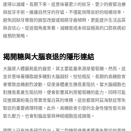
度得以減緩。長期下來，這意味著更少的蛀牙、更少的根管治療
與拔牙手術。維護自然牙的存留，不僅能保障良好的咀嚼效率，
避免因缺牙導致的臉型改變或相鄰牙齒傾倒，更能提升生活品質
與自信心。從這個角度來看，減糖是成本效益極高的口腔疾病初
級預防策略。
揭開糖與大腦衰退的隱形連結
大腦是人體最耗能的器官，其主要能量來源是葡萄糖。然而，這
並非意味著攝取越多糖對大腦越好。恰恰相反，長期的高糖飲食
會導致血糖劇烈波動，促使身體產生胰島素阻抗。當大腦細胞也
對胰島素產生阻抗時，便會影響其利用葡萄糖的能力，同時可能
促進類澱粉蛋白等異常蛋白質的堆積，這些都是阿茲海默症等失
智症的重要病理特徵。此外，高糖飲食引發的全身性慢性發炎與
氧化壓力，也會對腦血管與神經細胞造成損傷。
國際上已有許多研究指出，第二型糖尿病患者罹患失智症的風險