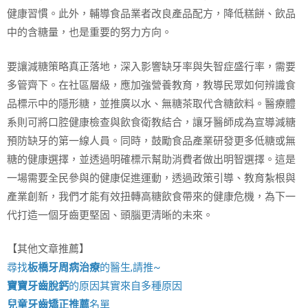
健康習慣。此外，輔導食品業者改良產品配方，降低糕餅、飲品
中的含糖量，也是重要的努力方向。
要讓減糖策略真正落地，深入影響缺牙率與失智症盛行率，需要
多管齊下。在社區層級，應加強營養教育，教導民眾如何辨識食
品標示中的隱形糖，並推廣以水、無糖茶取代含糖飲料。醫療體
系則可將口腔健康檢查與飲食衛教結合，讓牙醫師成為宣導減糖
預防缺牙的第一線人員。同時，鼓勵食品產業研發更多低糖或無
糖的健康選擇，並透過明確標示幫助消費者做出明智選擇。這是
一場需要全民參與的健康促進運動，透過政策引導、教育紮根與
產業創新，我們才能有效扭轉高糖飲食帶來的健康危機，為下一
代打造一個牙齒更堅固、頭腦更清晰的未來。
【其他文章推薦】
尋找
板橋牙周病治療
的醫生,請推~
寶寶牙齒脫鈣
的原因其實來自多種原因
兒童牙齒矯正推薦
名單