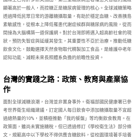
顯著高於一般人，而控糖正是糖尿病管理的核心。全球減糖策略
透過降低民眾日常的游離糖攝取量，有助於穩定血糖、改善胰島
素敏感性，從根本上降低罹患代謝症候群與糖尿病的風險，從而
間接為大腦構築一道保護網。對於台灣即將邁入超高齡社會的現
狀，預防失智症與延緩其發生，其重要性不亞於治療。推動低糖
飲食文化，鼓勵選擇天然食物取代精製加工食品，是維護中老年
認知功能、減輕未來長照體系負擔的前瞻性投資。
台灣的實踐之路：政策、教育與產業協
作
面對全球減糖浪潮，台灣並非置身事外。衛福部國民健康署已參
考世界衛生組織建議，訂定國人每日飲食中添加糖攝取量不宜超
過總熱量的10%，並積極推動「我的餐盤」等均衡飲食教育。在
政策面，雖尚未實施糖稅，但已透過修訂《學校衛生法》部分條
文，規範高中以下學校不得供應含糖飲料，從校園環境著手培養