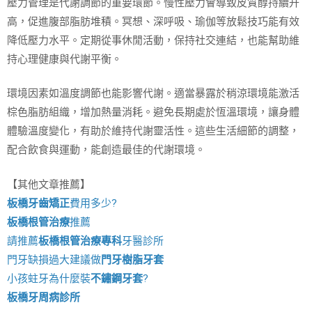
壓力管理是代謝調節的重要環節。慢性壓力會導致皮質醇持續升
高，促進腹部脂肪堆積。冥想、深呼吸、瑜伽等放鬆技巧能有效
降低壓力水平。定期從事休閒活動，保持社交連結，也能幫助維
持心理健康與代謝平衡。
環境因素如溫度調節也能影響代謝。適當暴露於稍涼環境能激活
棕色脂肪組織，增加熱量消耗。避免長期處於恆溫環境，讓身體
體驗溫度變化，有助於維持代謝靈活性。這些生活細節的調整，
配合飲食與運動，能創造最佳的代謝環境。
【其他文章推薦】
板橋牙齒矯正
費用多少?
板橋根管治療
推薦
請推薦
板橋根管治療專科
牙醫診所
門牙缺損過大建議做
門牙樹脂牙套
小孩蛀牙為什麼裝
不鏽鋼牙套
?
板橋牙周病診所