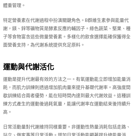
體重管理。
特定營養素在代謝過程中扮演關鍵角色。B群維生素參與能量代
謝，鎂、鋅等礦物質是酵素反應的輔因子。綠色蔬菜、堅果、種
子等食物富含這些微量營養素。多樣化的飲食選擇能確保獲得全
面營養支持，為代謝系統提供充足原料。
運動與代謝活化
運動是提升代謝最有效的方法之一。有氧運動能立即增加能量消
耗，而肌力訓練則透過增加肌肉量來提升基礎代謝率。高強度間
歇訓練結合兩者優勢，能在短時間內達到最大代謝效益。這種訓
練方式產生的運動後過耗氧量，能讓代謝率在運動結束後持續升
高。
日常活動量對代謝維持同樣重要。非運動性熱量消耗包括走路、
站立、做家事等日常活動。增加日常活動能顯著提升總能量消