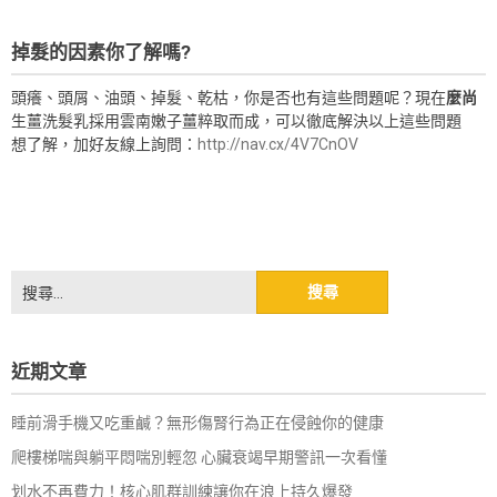
掉髮的因素你了解嗎?
頭癢、頭屑、油頭、掉髮、乾枯，你是否也有這些問題呢？現在
麼尚
生薑洗髮乳採用雲南嫩子薑粹取而成，可以徹底解決以上這些問題
想了解，加好友線上詢問：
http://nav.cx/4V7CnOV
搜
尋
關
鍵
近期文章
字:
睡前滑手機又吃重鹹？無形傷腎行為正在侵蝕你的健康
爬樓梯喘與躺平悶喘別輕忽 心臟衰竭早期警訊一次看懂
划水不再費力！核心肌群訓練讓你在浪上持久爆發