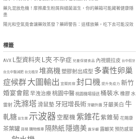
藥丸混放危機！摩擦產生粉屑與細菌滋生，你的藥箱可能藏著健康隱
患
陽光和空氣竟會讓藥效蒸發？藥師警告：這樣放藥，吃下去可能沒效
標籤
L夾
L型資料夾
不孕症
內視鏡拉皮
AVX
兒童保健食品
台中假牙
多囊性卵巢
堆高機
塑膠射出成型
台北中醫減肥
台北植牙
大圖輸出
封口機
症候群
新竹
宜蘭民宿
提升免疫力
婚宴會館
桶裝水
桃園中醫
早洩治療
橡膠
水
桃園機場接送
洗滌塔
牛
牙冠增長術
滑鼠墊
牙齦美白
雷射
牙齦外露
示波器
紫錐花
軋糖
空壓機
紫錐菊
花賜康
益生菌
隱適美
隔熱紙
茶葉罐
露齦笑
預防感冒
購物推車
貨梯
露牙齦