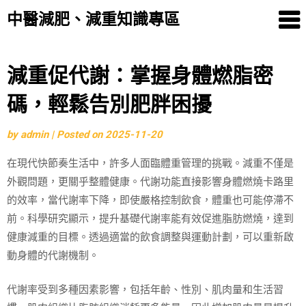
中醫減肥、減重知識專區
Skip
減重促代謝：掌握身體燃脂密
to
碼，輕鬆告別肥胖困擾
content
by
admin
|
Posted on
2025-11-20
在現代快節奏生活中，許多人面臨體重管理的挑戰。減重不僅是
外觀問題，更關乎整體健康。代謝功能直接影響身體燃燒卡路里
的效率，當代謝率下降，即使嚴格控制飲食，體重也可能停滯不
前。科學研究顯示，提升基礎代謝率能有效促進脂肪燃燒，達到
健康減重的目標。透過適當的飲食調整與運動計劃，可以重新啟
動身體的代謝機制。
代謝率受到多種因素影響，包括年齡、性別、肌肉量和生活習