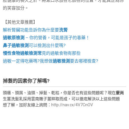
腔健康的長久之計。將漱口水放在它該在的位置，才能真正為你
的笑容加分。
【其他文章推薦】
解析腎臟功能告訴你為什麼要
洗腎
過敏原檢測
– 你的營養，可能是孩子的毒藥！
鼻子過敏檢測
可以檢測出什麼嗎?
慢性食物過敏檢測
常
見的過敏食物有那些
過敏一定得吃藥嗎?我想做
過敏檢測
要去哪裡檢查?
掉髮的因素你了解嗎?
頭癢、頭屑、油頭、掉髮、乾枯，你是否也有這些問題呢？現在
麼尚
生薑洗髮乳採用雲南嫩子薑粹取而成，可以徹底解決以上這些問題
想了解，加好友線上詢問：
http://nav.cx/4V7CnOV