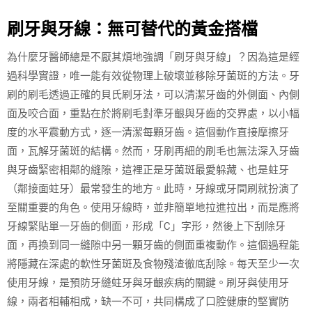
刷牙與牙線：無可替代的黃金搭檔
為什麼牙醫師總是不厭其煩地強調「刷牙與牙線」？因為這是經
過科學實證，唯一能有效從物理上破壞並移除牙菌斑的方法。牙
刷的刷毛透過正確的貝氏刷牙法，可以清潔牙齒的外側面、內側
面及咬合面，重點在於將刷毛對準牙齦與牙齒的交界處，以小幅
度的水平震動方式，逐一清潔每顆牙齒。這個動作直接摩擦牙
面，瓦解牙菌斑的結構。然而，牙刷再細的刷毛也無法深入牙齒
與牙齒緊密相鄰的縫隙，這裡正是牙菌斑最愛躲藏、也是蛀牙
（鄰接面蛀牙）最常發生的地方。此時，牙線或牙間刷就扮演了
至關重要的角色。使用牙線時，並非簡單地拉進拉出，而是應將
牙線緊貼單一牙齒的側面，形成「C」字形，然後上下刮除牙
面，再換到同一縫隙中另一顆牙齒的側面重複動作。這個過程能
將隱藏在深處的軟性牙菌斑及食物殘渣徹底刮除。每天至少一次
使用牙線，是預防牙縫蛀牙與牙齦疾病的關鍵。刷牙與使用牙
線，兩者相輔相成，缺一不可，共同構成了口腔健康的堅實防