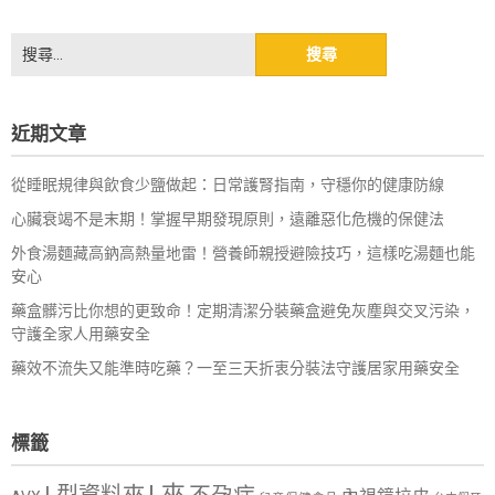
搜
尋
關
鍵
近期文章
字:
從睡眠規律與飲食少鹽做起：日常護腎指南，守穩你的健康防線
心臟衰竭不是末期！掌握早期發現原則，遠離惡化危機的保健法
外食湯麵藏高鈉高熱量地雷！營養師親授避險技巧，這樣吃湯麵也能
安心
藥盒髒污比你想的更致命！定期清潔分裝藥盒避免灰塵與交叉污染，
守護全家人用藥安全
藥效不流失又能準時吃藥？一至三天折衷分裝法守護居家用藥安全
標籤
L夾
L型資料夾