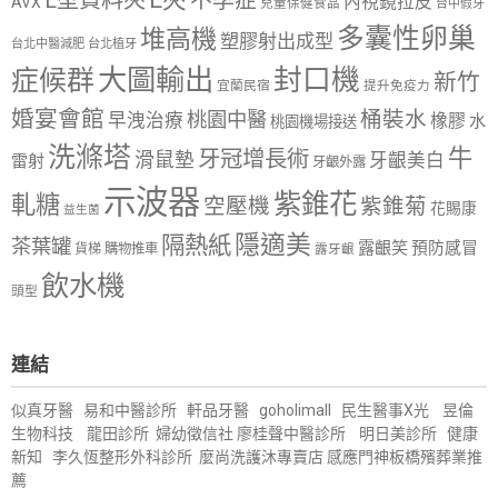
不孕症
內視鏡拉皮
AVX
兒童保健食品
台中假牙
多囊性卵巢
堆高機
塑膠射出成型
台北中醫減肥
台北植牙
大圖輸出
封口機
症候群
新竹
宜蘭民宿
提升免疫力
婚宴會館
桶裝水
桃園中醫
早洩治療
橡膠
水
桃園機場接送
洗滌塔
牛
牙冠增長術
滑鼠墊
牙齦美白
雷射
牙齦外露
示波器
紫錐花
軋糖
空壓機
紫錐菊
花賜康
益生菌
隱適美
隔熱紙
茶葉罐
露齦笑
預防感冒
購物推車
貨梯
露牙齦
飲水機
頭型
連結
似真牙醫
易和中醫診所
軒品牙醫
goholimall
民生醫事X光
昱倫
生物科技
龍田診所
婦幼徵信社
廖桂聲中醫診所
明日美診所
健康
新知
李久恆整形外科診所
麼尚洗護沐專賣店
感應門神
板橋殯葬業推
薦