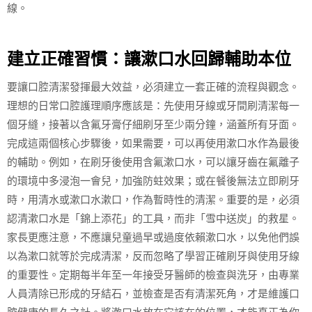
線。
建立正確習慣：讓漱口水回歸輔助本位
要讓口腔清潔發揮最大效益，必須建立一套正確的流程與觀念。
理想的日常口腔護理順序應該是：先使用牙線或牙間刷清潔每一
個牙縫，接著以含氟牙膏仔細刷牙至少兩分鐘，涵蓋所有牙面。
完成這兩個核心步驟後，如果需要，可以再使用漱口水作為最後
的輔助。例如，在刷牙後使用含氟漱口水，可以讓牙齒在氟離子
的環境中多浸泡一會兒，加強防蛀效果；或在餐後無法立即刷牙
時，用清水或漱口水漱口，作為暫時性的清潔。重要的是，必須
認清漱口水是「錦上添花」的工具，而非「雪中送炭」的救星。
家長更應注意，不應讓兒童過早或過度依賴漱口水，以免他們誤
以為漱口就等於完成清潔，反而忽略了學習正確刷牙與使用牙線
的重要性。定期每半年至一年接受牙醫師的檢查與洗牙，由專業
人員清除已形成的牙結石，並檢查是否有清潔死角，才是維護口