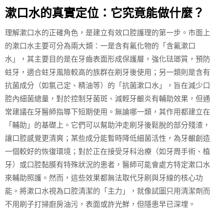
漱口水的真實定位：它究竟能做什麼？
理解漱口水的正確角色，是建立有效口腔護理的第一步。市面上
的漱口水主要可分為兩大類：一是含有氟化物的「含氟漱口
水」，其主要目的是在牙齒表面形成保護層，強化琺瑯質，預防
蛀牙，適合蛀牙風險較高的族群在刷牙後使用；另一類則是含有
抗菌成分（如氯己定、精油等）的「抗菌漱口水」，旨在減少口
腔內細菌總量，對於控制牙菌斑、減輕牙齦炎有輔助效果，但通
常建議在牙醫師指導下短期使用。無論哪一類，其作用都建立在
「輔助」的基礎上。它們可以幫助沖走刷牙後鬆脫的部分殘渣，
讓口腔感覺更清爽；某些成分能暫時降低細菌活性，為牙齦創造
一個較好的恢復環境；對於正在接受牙科治療（如牙周手術、植
牙）或口腔黏膜有特殊狀況的患者，醫師可能會處方特定漱口水
來輔助照護。然而，這些效果都無法取代牙刷與牙線的核心功
能。將漱口水視為口腔清潔的「主力」，就像試圖只用清潔劑而
不用刷子打掃廚房油污，表面或許光鮮，但隱患早已深埋。