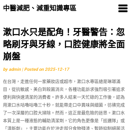
中醫減肥、減重知識專區
Skip
漱口水只是配角！牙醫警告：忽
to
略刷牙與牙線，口腔健康將全面
content
崩盤
by
admin
|
Posted on
2025-12-17
在台灣，走進任何一家藥妝店或超市，漱口水專區總是琳瑯滿
目，從抗敏感、美白到殺菌消炎，各種功能訴求強烈吸引著追求
便利與快速清潔的消費者。許多人結束一天忙碌的工作後，認為
用漱口水咕嚕咕嚕三十秒，就能帶走口中異味與細菌，彷彿完成
了一次深層的口腔大掃除。然而，這正是最危險的迷思。漱口水
本質上是一種液態的輔助清潔劑，它的角色更像是「巡邏隊」或
「清新劑」，主要功能在於沖走部分食物殘渣、暫時抑制細菌活