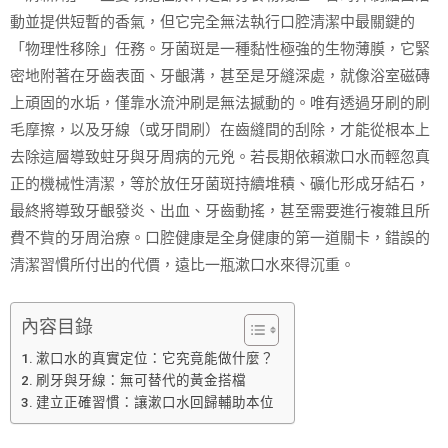
動並提供短暫的香氣，但它完全無法執行口腔清潔中最關鍵的
「物理性移除」任務。牙菌斑是一種黏性極強的生物薄膜，它緊
密地附著在牙齒表面、牙齦溝，甚至是牙縫深處，就像浴室磁磚
上頑固的水垢，僅靠水流沖刷是無法撼動的。唯有透過牙刷的刷
毛摩擦，以及牙線（或牙間刷）在齒縫間的刮除，才能從根本上
去除這層導致蛀牙與牙周病的元兇。若長期依賴漱口水而輕忽真
正的機械性清潔，等於放任牙菌斑持續堆積、礦化形成牙結石，
最終將導致牙齦發炎、出血、牙齒動搖，甚至需要進行複雜且所
費不貲的牙周治療。口腔健康是全身健康的第一道關卡，錯誤的
清潔習慣所付出的代價，遠比一瓶漱口水來得沉重。
內容目錄
漱口水的真實定位：它究竟能做什麼？
刷牙與牙線：無可替代的黃金搭檔
建立正確習慣：讓漱口水回歸輔助本位