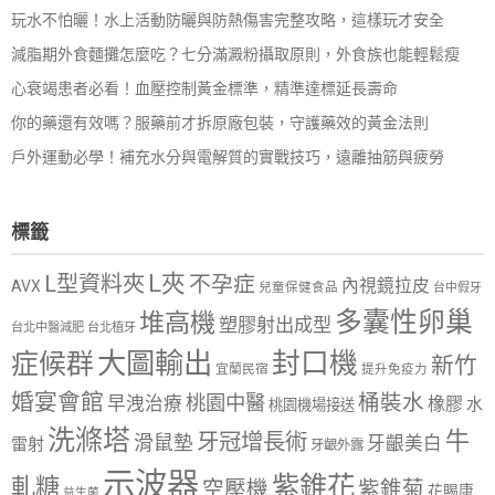
玩水不怕曬！水上活動防曬與防熱傷害完整攻略，這樣玩才安全
減脂期外食麵攤怎麼吃？七分滿澱粉攝取原則，外食族也能輕鬆瘦
心衰竭患者必看！血壓控制黃金標準，精準達標延長壽命
你的藥還有效嗎？服藥前才拆原廠包裝，守護藥效的黃金法則
戶外運動必學！補充水分與電解質的實戰技巧，遠離抽筋與疲勞
標籤
L夾
L型資料夾
不孕症
內視鏡拉皮
AVX
兒童保健食品
台中假牙
多囊性卵巢
堆高機
塑膠射出成型
台北中醫減肥
台北植牙
大圖輸出
封口機
症候群
新竹
宜蘭民宿
提升免疫力
婚宴會館
桶裝水
桃園中醫
早洩治療
橡膠
水
桃園機場接送
洗滌塔
牛
牙冠增長術
滑鼠墊
牙齦美白
雷射
牙齦外露
示波器
紫錐花
軋糖
空壓機
紫錐菊
花賜康
益生菌