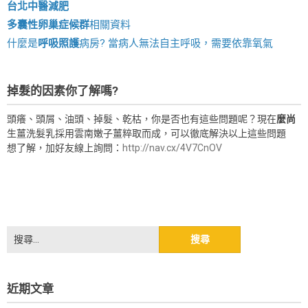
台北中醫減肥
多囊性卵巢症候群
相關資料
什麼是
呼吸照護
病房? 當病人無法自主呼吸，需要依靠氧氣
掉髮的因素你了解嗎?
頭癢、頭屑、油頭、掉髮、乾枯，你是否也有這些問題呢？現在
麼尚
生薑洗髮乳採用雲南嫩子薑粹取而成，可以徹底解決以上這些問題
想了解，加好友線上詢問：
http://nav.cx/4V7CnOV
搜
尋
關
鍵
近期文章
字: