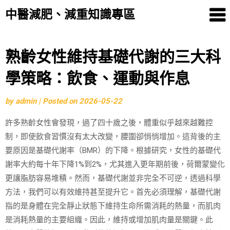
中醫減肥、減重知識專區
Skip
熟齡女性維持基礎代謝的三大科
to
學策略：飲食、運動與作息
content
by
admin
|
Posted on
2026-05-22
許多熟齡女性會發現，過了四十歲之後，體重似乎越來越難控
制，即使飲食習慣沒有太大改變，腰圍卻悄悄增加。這背後的主
要原因是基礎代謝率（BMR）的下降。根據研究，女性的基礎代
謝率大約每十年下降1%到2%，尤其進入更年期前後，荷爾蒙變化
更讓脂肪容易堆積。然而，基礎代謝並非完全不可逆，透過科學
方法，我們可以有效維持甚至提升它。首先必須理解，基礎代謝
指的是身體在完全靜止狀態下維持生命所需消耗的熱量，而肌肉
是消耗熱量的主要組織。因此，維持或增加肌肉量是關鍵。此