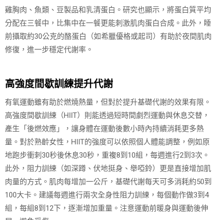
雞胸肉、魚類、豆製品和乳清蛋白。研究也顯示，將蛋白質平均
分配在三餐中，比集中在一餐更能刺激肌肉蛋白合成。此外，睡
前攝取約30公克的酪蛋白（如希臘優格或起司）有助於夜間肌肉
修復，進一步穩定代謝率。
高強度間歇訓練提升代謝
有氧運動雖有助於燃燒熱量，但對於提升基礎代謝的效果有限。
高強度間歇訓練（HIIT）則能透過短時間劇烈運動與休息交替，
產生「後燃效應」，讓身體在運動後數小時內持續消耗更多熱
量。對於熟齡女性，HIIT的強度可以依照個人體能調整，例如原
地跑步衝刺30秒後休息30秒，重複8到10組，每週進行2到3次。
此外，阻力訓練（如深蹲、伏地挺身、舉啞鈴）更是直接增加肌
肉量的方式。肌肉每增加一公斤，基礎代謝每天可多消耗約50到
100大卡。建議每週進行兩次全身性阻力訓練，每個動作做3到4
組，每組8到12下，逐漸增加重量。注意運動前暖身與運動後伸