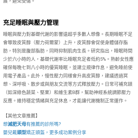
展，避免受傷。
充足睡眠與壓力管理
睡眠與壓力對基礎代謝的影響遠超乎多數人想像。長期睡眠不足
會導致皮質醇（壓力荷爾蒙）上升，皮質醇會促使身體儲存脂
肪，特別是腹部脂肪，同時抑制肌肉生長。研究指出，睡眠時間
少於六小時的人，基礎代謝率比睡眠充足者低約5%。熟齡女性應
確保每晚七到八小時的優質睡眠，並建立規律作息，避免睡前使
用電子產品。此外，慢性壓力同樣會升高皮質醇，建議透過冥
想、深呼吸、散步或與朋友交流等方式釋放壓力。日常可補充鎂
（如深綠色蔬菜、堅果）和維生素B群，幫助神經系統調節壓力
反應。維持穩定情緒與充足休息，才能讓代謝機制正常運作。
【其他文章推薦】
想
減肥天母
有推薦的診所嗎?
嬰兒戴
頭型
矯正頭盔，更多成功案例分享