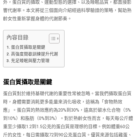
外，蛋白質的攝取、運動型態的選擇、以及睡眠品質，都直接影
響代謝率。本文將從三個面向介紹經過科學驗證的策略，幫助熟
齡女性重新掌握身體的代謝節奏。
內容目錄
蛋白質攝取是關鍵
高強度間歇訓練提升代謝
充足睡眠與壓力管理
蛋白質攝取是關鍵
蛋白質對於維持基礎代謝的重要性常被忽略。當我們攝取蛋白質
時，身體需要消耗更多能量來消化吸收，這稱為「食物熱效
應」。蛋白質的熱效應約為20%到30%，遠高於碳水化合物（5%
到10%）和脂肪（0%到3%）。對於熟齡女性而言，每天每公斤體
重至少攝取1.2到1.5公克的蛋白質是理想的目標。例如體重60公
斤的女性，每日需攝取72到90公克蛋白質。優質來源包括雞蛋、