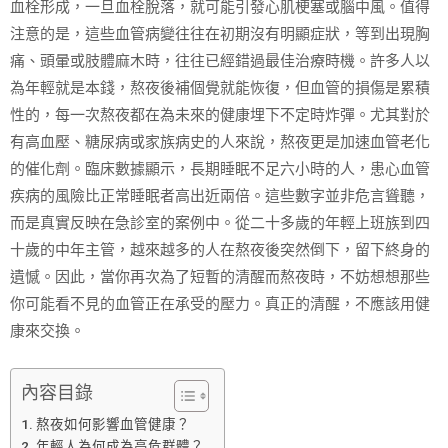
血栓形成，一旦血栓脫落，就可能引發心肌梗塞或腦中風。值得
注意的是，這些血管病變往往在初期沒有明顯症狀，等到出現胸
痛、頭暈或肢體麻木時，往往已經錯過最佳治療時機。許多人以
為年輕就是本錢，熬夜後補個覺就能恢復，但血管的損傷是累積
性的，每一次熬夜都在為未來的健康埋下不定時炸彈。尤其對於
有高血壓、糖尿病或家族病史的人來說，熬夜更是加速血管老化
的催化劑。臨床數據顯示，長期睡眠不足六小時的人，患心血管
疾病的風險比正常睡眠者高出近兩倍。這些數字並非危言聳聽，
而是真實反映在急診室的案例中。從二十多歲的年輕上班族到四
十歲的中年主管，越來越多的人在熬夜後突然倒下，留下終身的
遺憾。因此，當你再次為了短暫的清醒而熬夜時，不妨想想那些
你可能看不見的血管正在承受的壓力。真正的清醒，不應該用健
康來交換。
內容目錄
熬夜如何影響血管健康？
年輕人為何成為高危群體？