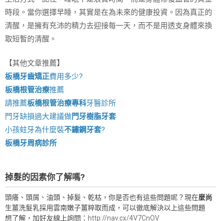
時段。當你選擇早睡，其實是在為未來的健康投資。因為真正的
清醒，是擁有充沛的精力去迎接每一天，而不是用透支身體來換
取短暫的清醒。
【其他文章推薦】
板橋牙齒矯正
費用多少?
板橋根管治療
推薦
請推薦
板橋根管治療專科
牙醫診所
門牙缺損過大建議做
門牙樹脂牙套
小孩蛀牙為什麼裝
不鏽鋼牙套
?
板橋牙周病診所
掉髮的因素你了解嗎?
頭癢、頭屑、油頭、掉髮、乾枯，你是否也有這些問題呢？現在
麼尚
生薑洗髮乳採用雲南嫩子薑粹取而成，可以徹底解決以上這些問題
想了解，加好友線上詢問：
http://nav.cx/4V7CnOV