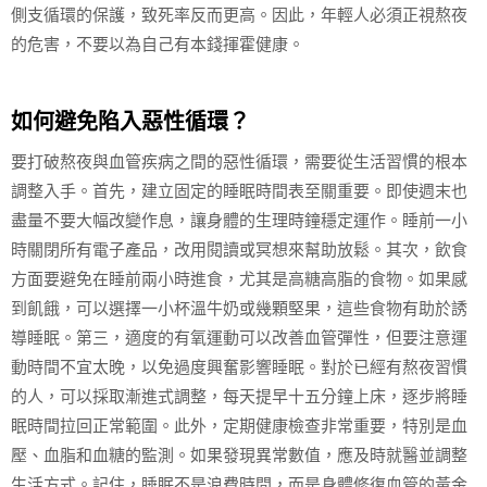
側支循環的保護，致死率反而更高。因此，年輕人必須正視熬夜
的危害，不要以為自己有本錢揮霍健康。
如何避免陷入惡性循環？
要打破熬夜與血管疾病之間的惡性循環，需要從生活習慣的根本
調整入手。首先，建立固定的睡眠時間表至關重要。即使週末也
盡量不要大幅改變作息，讓身體的生理時鐘穩定運作。睡前一小
時關閉所有電子產品，改用閱讀或冥想來幫助放鬆。其次，飲食
方面要避免在睡前兩小時進食，尤其是高糖高脂的食物。如果感
到飢餓，可以選擇一小杯溫牛奶或幾顆堅果，這些食物有助於誘
導睡眠。第三，適度的有氧運動可以改善血管彈性，但要注意運
動時間不宜太晚，以免過度興奮影響睡眠。對於已經有熬夜習慣
的人，可以採取漸進式調整，每天提早十五分鐘上床，逐步將睡
眠時間拉回正常範圍。此外，定期健康檢查非常重要，特別是血
壓、血脂和血糖的監測。如果發現異常數值，應及時就醫並調整
生活方式。記住，睡眠不是浪費時間，而是身體修復血管的黃金