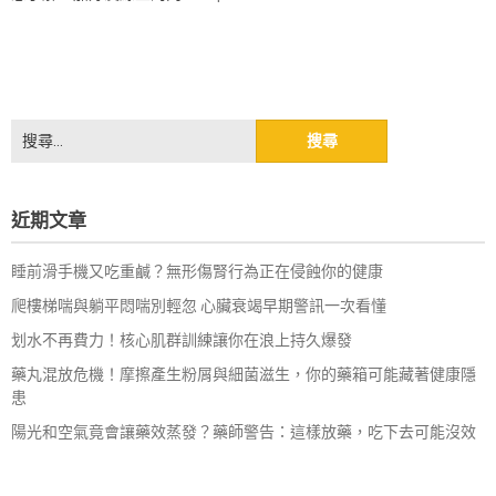
搜
尋
關
鍵
近期文章
字:
睡前滑手機又吃重鹹？無形傷腎行為正在侵蝕你的健康
爬樓梯喘與躺平悶喘別輕忽 心臟衰竭早期警訊一次看懂
划水不再費力！核心肌群訓練讓你在浪上持久爆發
藥丸混放危機！摩擦產生粉屑與細菌滋生，你的藥箱可能藏著健康隱
患
陽光和空氣竟會讓藥效蒸發？藥師警告：這樣放藥，吃下去可能沒效