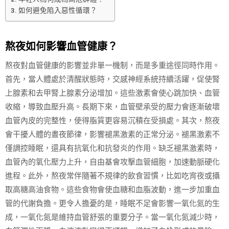
如何避免陷入惡性循環？
熬夜如何影響血管健康？
熬夜對血管健康的影響並非單一機制，而是多重途徑同時作用。
首先，當人體處於清醒狀態時，交感神經系統持續活躍，促使腎
上腺素和去甲腎上腺素分泌增加。這些激素會使心跳加快、血管
收縮，導致血壓升高。長期下來，血管壁承受的壓力會逐漸破壞
血管內皮的完整性，使得脂質更容易沉積在受損處。其次，熬夜
會干擾人體的晝夜節律，影響褪黑激素的正常分泌。褪黑激素不
僅調控睡眠，還具有抗氧化和抗發炎的作用。缺乏褪黑激素時，
血管內的氧化壓力上升，自由基會攻擊血管細胞，加速動脈硬化
進程。此外，熬夜常伴隨著不規律的飲食習慣，比如吃宵夜或攝
取高糖高油食物。這些食物會使血糖和血脂波動，進一步加重血
管的代謝負擔。更令人擔憂的是，睡眠不足會影響一氧化氮的生
成，一氧化氮是維持血管舒張的重要分子。當一氧化氮減少時，