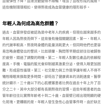
血管彈性下降，血液流動變得不順暢，增加了血栓形成的風險。
這些機制環環相扣，使得熬夜成為血管健康的隱形殺手。
年輕人為何成為高危群體？
過去，血管併發症被認為是中老年人的疾病，但現在越來越多的
年輕人因為熬夜而倒下。這背後有幾個關鍵因素。第一，年輕人
的代謝率較高，熬夜時身體的能量消耗更大，但同時他們也更容
易忽略身體發出的警訊。比如頭暈、胸悶等早期症狀往往被歸咎
於疲勞，錯過了調整的時機。第二，年輕人對數位產品的依賴程
度高，手機、電腦的藍光會抑制褪黑激素分泌，使得入睡更加困
難，形成惡性循環。第三，社交壓力與工作競爭讓年輕人不得不
犧牲睡眠來換取更多時間，卻低估了健康資本的消耗速度。醫學
統計顯示，三十歲以下的心肌梗塞患者比例在過去十年上升了百
分之二十，其中大部分都有長期熬夜的習慣。這些年輕患者的血
管年齡往往比實際年齡老十到二十歲，血管壁已經出現明顯的硬
化斑塊。更糟糕的是，年輕人發生急性心血管事件時，由於缺乏