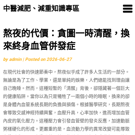
中醫減肥、減重知識專區
Skip
熬夜的代價：貪圖一時清醒，換
to
來終身血管併發症
content
by
admin
|
Posted on
2026-06-27
在現代社會的快速節奏中，熬夜似乎成了許多人生活的一部分。
無論是為了工作、學業，還是單純的娛樂，人們總能找到理由讓
自己晚睡。然而，這種短暫的「清醒」背後，卻隱藏著一個巨大
的健康陷阱。當你以為只是犧牲了一兩個小時的睡眠，換來的卻
是身體內血管系統長期的負擔與損傷。根據醫學研究，長期熬夜
會導致交感神經持續興奮，血壓升高，心率加快，進而增加血管
內皮的氧化壓力。這種壓力會引發血管壁的發炎反應，加速動脈
粥樣硬化的形成。更嚴重的是，血流動力學的異常改變可能導致