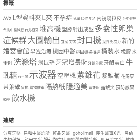
標籤
L夾
L型資料夾
不孕症
內視鏡拉皮
AVX
兒童保健食品
台中假牙
多囊性卵巢
堆高機
塑膠射出成型
台北中醫減肥
台北植牙
大圖輸出
封口機
症候群
新竹
宜蘭民宿
提升免疫力
婚宴會館
桶裝水
桃園中醫
早洩治療
橡膠
水
桃園機場接送
洗滌塔
牛
牙冠增長術
滑鼠墊
牙齦美白
雷射
牙齦外露
示波器
紫錐花
軋糖
空壓機
紫錐菊
花賜康
益生菌
隱適美
隔熱紙
茶葉罐
露齦笑
預防感冒
購物推車
貨梯
露牙齦
飲水機
頭型
連結
似真牙醫
易和中醫診所
軒品牙醫
goholimall
民生醫事X光
昱倫
生物科技
龍田診所
婦幼徵信社
廖桂聲中醫診所
明日美診所
健康