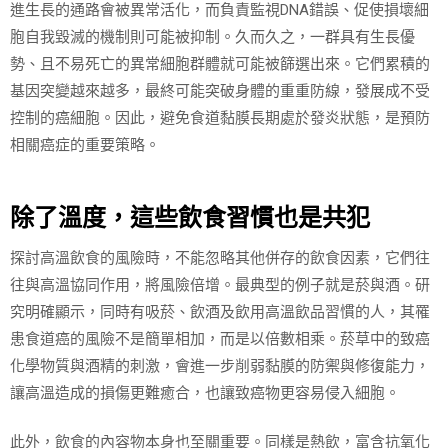
進生長的通路會被異常活化，而負責監視DNA錯誤、促使損壞細
胞自我毀滅的機制則可能被抑制。久而久之，一群具有生長優
勢、且不易死亡的異常細胞群體就可能被篩選出來。它們累積的
基因突變越來越多，最終可能突破身體的重重防線，發展成不受
控制的癌細胞。因此，避免食道黏膜長期處於發炎狀態，是預防
相關癌症的重要策略。
除了溫度，這些飲食習慣也是共犯
探討高溫飲食的風險時，不能忽略其他併存的飲食因素，它們往
往與高溫協同作用，將風險倍增。最典型的例子就是菸與酒。研
究明確顯示，同時有吸菸、飲酒及飲用高溫飲品習慣的人，其罹
患食道癌的風險不是簡單相加，而是以倍數相乘。菸草中的致癌
化學物質與酒精的刺激，會進一步削弱黏膜的防禦與修復能力，
讓高溫造成的損傷更難癒合，也讓致癌物更容易侵入細胞。
此外，飲食的內容物本身也至關重要。同樣是熱飲，富含抗氧化