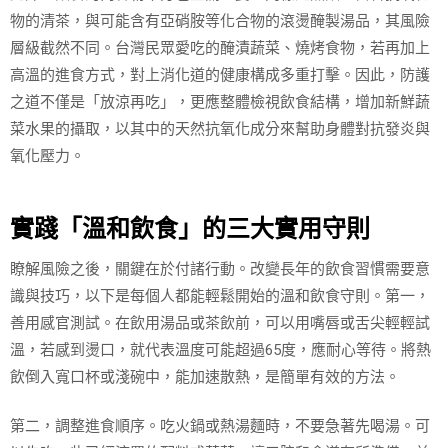
物的清茶，與可能含有亞硝胺等化合物的滾燙醃製湯品，其風險
層級截然不同。台灣民眾愛吃的醃漬蔬菜、燒烤食物，若再加上
高溫的進食方式，對上消化道的健康構成多重打擊。因此，防護
之道不僅是「放涼再吃」，更應整體檢視飲食結構，增加新鮮蔬
菜水果的攝取，以其中的天然抗氧化成分來幫助身體對抗發炎與
氧化壓力。
實踐「溫和飲食」的三大實用守則
瞭解風險之後，關鍵在於付諸行動。改變長年的飲食習慣需要意
識與技巧，以下是每個人都能輕鬆開始的溫和飲食守則。第一，
善用感官測試。在飲用湯品或茶飲前，可以用嘴唇或舌尖輕輕試
溫，若感到燙口，就代表溫度可能超過65度，應耐心等待。將熱
飲倒入寬口杯或淺碗中，能加速散熱，是簡單有效的方法。
第二，調整進食順序。吃火鍋或熱湯麵時，不要急著先喝湯。可