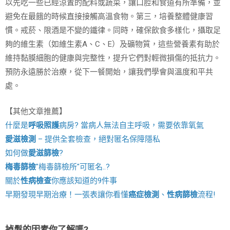
以先吃一些已經涼置的配料或蔬菜，讓口腔和食道有所準備，並
避免在最餓的時候直接接觸高溫食物。第三，培養整體健康習
慣。戒菸、限酒是不變的鐵律。同時，確保飲食多樣化，攝取足
夠的維生素（如維生素A、C、E）及礦物質，這些營養素有助於
維持黏膜細胞的健康與完整性，提升它們對輕微損傷的抵抗力。
預防永遠勝於治療，從下一餐開始，讓我們學會與溫度和平共
處。
【其他文章推薦】
什麼是
呼吸照護
病房? 當病人無法自主呼吸，需要依靠氧氣
愛滋檢測
– 提供全套檢查，絕對匿名保障隱私
如何做
愛滋篩檢
?
梅毒篩檢
"梅毒篩檢所"可匿名..?
關於
性病檢查
你應該知道的9件事
早期發現早期治療！一張表讓你看懂
癌症檢測
、
性病篩檢
流程!
掉髮的因素你了解嗎?