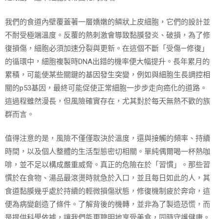
我們的食道內壁覆蓋著一層嬌嫩的鱗狀上皮細胞，它們的設計並
不耐受極端溫度。反覆的熱刺激會導致黏膜發炎、破損，為了修
復損傷，細胞必須加速分裂與更新。在這個不斷「受傷—修復」
的循環中，細胞複製時DNA出錯的機率便大幅提升。長年累月的
累積，可能使某些關鍵的基因發生突變，例如與細胞生長調控相
關的p53基因，最終可能促使正常細胞一步步走向癌化的道路。
這過程雖然漫長，但風險確實存在，尤其對於每天無熱不歡的族
群而言。
值得注意的是，風險不僅僅取決於溫度，還與接觸的頻率、持續
時間，以及個人整體的生活型態密切相關。單純偶爾喝一杯熱咖
啡，並不足以構成嚴重威脅。真正的危險在於「習慣」。那些習
慣於在食物、湯品最滾燙時就急於入口，並且每日如此的人，其
食道黏膜幾乎處於持續的輕微損傷狀態，修復機制疲於奔命，這
便為病變創造了條件。了解背後的機轉，並非為了製造恐慌，而
是提供科學依據，讓我們能更聰明地享受美食，同時守護健康。