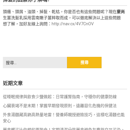
頭癢、頭屑、油頭、掉髮、乾枯，你是否也有這些問題呢？現在
麼尚
生薑洗髮乳採用雲南嫩子薑粹取而成，可以徹底解決以上這些問題
想了解，加好友線上詢問：
http://nav.cx/4V7CnOV
搜
尋
關
鍵
近期文章
字:
從睡眠規律與飲食少鹽做起：日常護腎指南，守穩你的健康防線
心臟衰竭不是末期！掌握早期發現原則，遠離惡化危機的保健法
外食湯麵藏高鈉高熱量地雷！營養師親授避險技巧，這樣吃湯麵也能
安心
藥盒髒污比你想的更致命！定期清潔分裝藥盒避免灰塵與交叉污染，