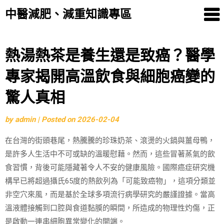
中醫減肥、減重知識專區
Skip
熱湯熱茶是養生還是致癌？醫學
to
專家揭開高溫飲食與細胞癌變的
content
驚人真相
by
admin
|
Posted on
2026-02-04
在台灣的街頭巷尾，熱騰騰的珍珠奶茶、滾燙的火鍋與薑母鴨，
是許多人生活中不可或缺的溫暖慰藉。然而，這些冒著蒸氣的飲
食習慣，背後可能隱藏著令人不安的健康風險。國際癌症研究機
構早已將超過攝氏65度的熱飲列為「可能致癌物」，這項分類並
非空穴來風，而是基於全球多項流行病學研究的嚴謹證據。當高
溫液體接觸到口腔與食道黏膜的瞬間，所造成的物理性灼傷，正
是啟動一連串細胞異常變化的開端。