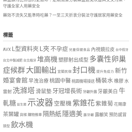
守護全家人用藥安全
藥效不流失又能準時吃藥？一至三天折衷分裝法守護居家用藥安全
標籤
L夾
L型資料夾
不孕症
內視鏡拉皮
AVX
兒童保健食品
台中假牙
多囊性卵巢
堆高機
塑膠射出成型
台北中醫減肥
台北植牙
大圖輸出
封口機
症候群
新竹
宜蘭民宿
提升免疫力
婚宴會館
桶裝水
桃園中醫
早洩治療
橡膠
水
桃園機場接送
洗滌塔
牛
牙冠增長術
滑鼠墊
牙齦美白
雷射
牙齦外露
示波器
紫錐花
軋糖
空壓機
紫錐菊
花賜康
益生菌
隱適美
隔熱紙
茶葉罐
露齦笑
預防感冒
購物推車
貨梯
露牙齦
飲水機
頭型