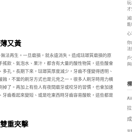
玩
才
減
能
心
薄又黃
你
法
—無法再生。一旦磨損，就永遠消失。造成琺瑯質磨損的原
戶
手搖飲、氣泡水、果汁，都含有大量的酸性物質，這些酸會
與
、多孔。長期下來，琺瑯質厚度減少，牙齒不僅變得透明、
酸蝕，不當的刷牙方式也是元兇之一。很多人刷牙時用力橫
標
刷掉了。再加上有些人有夜間磨牙或咬牙的習慣，也會加速
、牙齒看起來變短、或是吃東西時牙齒容易酸軟，這些都是
A
拉
成
雙重夾擊
宜