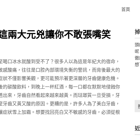
首頁
掉
這兩大元兇讓你不敢張嘴笑
頭
呢
徹
至喝口冰水就酸到受不了？很多人以為這是年紀大的宿命，
想
敏感酸痛，往往是口腔內部環境失衡的警訊，而背後最大的
症狀不僅影響美觀，更可能預示著更深層的牙齒健康危機。
後的碳酸飲料，到晚上一杯紅酒，每一口都在默默地侵蝕你
透出來，牙齒自然看起來越來越黃。而琺瑯質一旦受損，牙
搜
麼牙齒又黃又酸的原因。更糟的是，許多人為了美白牙齒，
尋
讓症狀雪上加霜。想要找回亮白又不敏感的牙齒，必須從根
關
鍵
近
字: