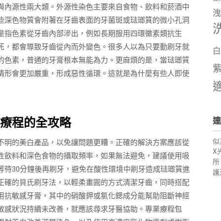
與內源性兩大類。外源性染色主要來自食物、飲料和菸酒中
洩
些深色物質會附著在牙齒表面的牙菌斑或琺瑯質的微小孔洞
是指色素從牙齒內部滲出，例如長期服用四環黴素類抗生
死，都會導致牙齒從內而外變色。很多人以為只要勤刷牙就
白
的色素，普通的牙膏根本無能為力。更麻煩的是，當琺瑯質
情形會更加嚴重，形成惡性循環。這就是為什麼有些人即使
療程的全攻略
連
似
不明的美白產品，以免讓問題更糟。正確的解決方案應該從
X
性飲料和深色食物的攝取頻率，如果無法避免，建議使用吸
所
等待30分鐘後再刷牙，避免在酸性環境中刷牙造成琺瑯質進
護
正確的貝氏刷牙法，以輕柔畫圓的方式清潔牙齒，同時搭配
用抗敏感牙膏，其中的硝酸鉀或氯化鍶成分能幫助阻斷神經
敏感狀況持續未改善，就應該尋求牙醫協助。專業療程包