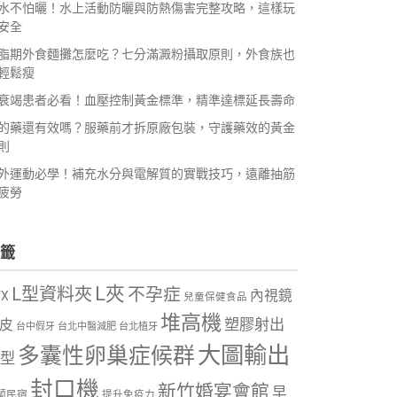
水不怕曬！水上活動防曬與防熱傷害完整攻略，這樣玩
安全
脂期外食麵攤怎麼吃？七分滿澱粉攝取原則，外食族也
輕鬆瘦
衰竭患者必看！血壓控制黃金標準，精準達標延長壽命
的藥還有效嗎？服藥前才拆原廠包裝，守護藥效的黃金
則
外運動必學！補充水分與電解質的實戰技巧，遠離抽筋
疲勞
籤
L夾
L型資料夾
不孕症
內視鏡
VX
兒童保健食品
堆高機
塑膠射出
皮
台中假牙
台北中醫減肥
台北植牙
大圖輸出
多囊性卵巢症候群
型
封口機
新竹婚宴會館
早
蘭民宿
提升免疫力