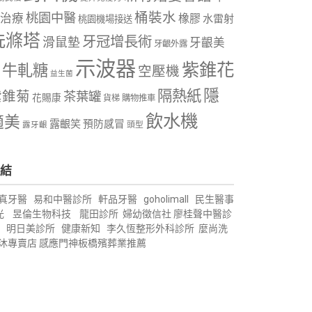
桶裝水
桃園中醫
治療
橡膠
水雷射
桃園機場接送
洗滌塔
牙冠增長術
滑鼠墊
牙齦美
牙齦外露
示波器
紫錐花
牛軋糖
空壓機
益生菌
隱
隔熱紙
紫錐菊
茶葉罐
花賜康
購物推車
貨梯
飲水機
適美
露齦笑
預防感冒
露牙齦
頭型
結
真牙醫
易和中醫診所
軒品牙醫
goholimall
民生醫事
光
昱倫生物科技
龍田診所
婦幼徵信社
廖桂聲中醫診
明日美診所
健康新知
李久恆整形外科診所
麼尚洗
沐專賣店
感應門神
板橋殯葬業推薦