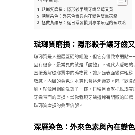
琺瑯質磨損：隱形殺手讓牙齒又薄又黃
深層染色：外來色素與內在變色雙重夾擊
拯救黃酸牙：從日常習慣到專業療程的全攻略
琺瑯質磨損：隱形殺手讓牙齒又
琺瑯質是人體最堅硬的組織，但它有個致命弱點—
因有很多，最常見的就是「酸蝕」。現代人愛喝的
直接溶解琺瑯質中的礦物質，讓牙齒表面變得粗糙
敏感，內層的黃色牙本質也會逐漸顯露。除了飲食
刷，就像用鋼刷洗鍋子一樣，日積月累就把琺瑯質
牙齒表面的磨損。當你發現牙齒邊緣有明顯的凹槽
琺瑯質磨損的典型信號。
深層染色：外來色素與內在變色