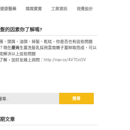
健康醫藥
媽媽寶寶
工業資訊
視覺設計
髮的因素你了解嗎?
癢、頭屑、油頭、掉髮、乾枯，你是否也有這些問題
？現在
麼尚
生薑洗髮乳採用雲南嫩子薑粹取而成，可以
底解決以上這些問題
了解，加好友線上詢問：
http://nav.cx/4V7CnOV
期文章