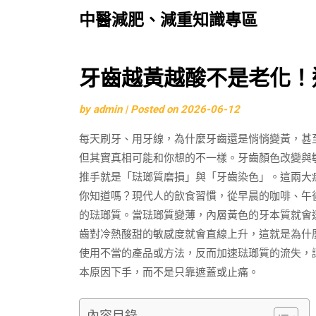
中醫減肥、減重知識專區
Skip
牙齒越黃越酸不是老化！
to
by
admin
|
Posted on
2026-06-12
content
每天刷牙、用牙線，為什麼牙齒還是悄悄變黃，甚
但其實真相可能和你想的不一樣。牙齒顏色改變與
推手就是「琺瑯質磨損」與「牙齒染色」。這兩大
你知道嗎？現代人的飲食習慣，從早晨的咖啡、午
的琺瑯質。當琺瑯質變薄，內層黃色的牙本質就會
齒對冷熱酸甜的敏感度就會直線上升，這就是為什
使用不當的產品或方法，反而加速琺瑯質的流失，
本原因下手，而不是只靠遮蓋或止痛。
內容目錄