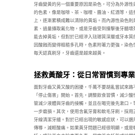
牙齒變黃的另一個重要原因是染色，可分為外源性
的色素，像是咖啡、茶、咖哩、醬油、紅酒等，這
上，逐漸累積成難以清除的黃垢。而內源性染色則
素、過量攝取氟化物，或是牙齒受到撞擊後牙髓壞
能去掉黃垢，但對於已經滲入琺瑯質深層或牙本質
因酸蝕而變得粗糙多孔時，色素附著力更強，染色
每天認真刷牙，牙齒還是越來越黃。
拯救黃酸牙：從日常習慣到專業
面對牙齒又黃又酸的困擾，千萬不要胡亂嘗試來路
「停止傷害」開始。首先，調整飲食習慣，減少酸
管減少液體與牙齒的接觸，並且在喝完後先漱口，
一步磨損。其次，使用含氟牙膏和軟毛牙刷，採用
牙線清潔牙縫。對於已經出現的敏感症狀，可以選
傳導，減輕酸痛。如果黃牙問題已經很明顯，或是