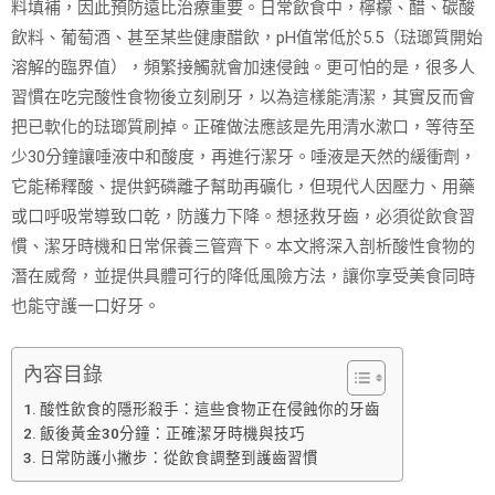
料填補，因此預防遠比治療重要。日常飲食中，檸檬、醋、碳酸
飲料、葡萄酒、甚至某些健康醋飲，pH值常低於5.5（琺瑯質開始
溶解的臨界值），頻繁接觸就會加速侵蝕。更可怕的是，很多人
習慣在吃完酸性食物後立刻刷牙，以為這樣能清潔，其實反而會
把已軟化的琺瑯質刷掉。正確做法應該是先用清水漱口，等待至
少30分鐘讓唾液中和酸度，再進行潔牙。唾液是天然的緩衝劑，
它能稀釋酸、提供鈣磷離子幫助再礦化，但現代人因壓力、用藥
或口呼吸常導致口乾，防護力下降。想拯救牙齒，必須從飲食習
慣、潔牙時機和日常保養三管齊下。本文將深入剖析酸性食物的
潛在威脅，並提供具體可行的降低風險方法，讓你享受美食同時
也能守護一口好牙。
內容目錄
酸性飲食的隱形殺手：這些食物正在侵蝕你的牙齒
飯後黃金30分鐘：正確潔牙時機與技巧
日常防護小撇步：從飲食調整到護齒習慣