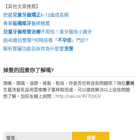
【其他文章推薦】
把握
兒童牙齒矯正
6-12歲成長期
專業
板橋植牙
醫師推薦
兒童牙齒根管治療
不用怕！看牙醫有小撇步
過40歲拉警報?何時該看「
不孕症
」門診?
解析腎臟功能告訴你為什麼要
洗腎
掉髮的因素你了解嗎?
頭癢、頭屑、油頭、掉髮、乾枯，你是否也有這些問題呢？現在
麼尚
生薑洗髮乳採用雲南嫩子薑粹取而成，可以徹底解決以上這些問題
想了解，加好友線上詢問：
http://nav.cx/4V7CnOV
搜