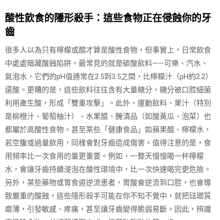
酸性飲食的隱形殺手：這些食物正在侵蝕你的牙
齒
很多人以為只有檸檬或醋才算是酸性食物，但事實上，日常飲食
中處處暗藏酸蝕陷阱。最常見的就是碳酸飲料——可樂、汽水、
氣泡水，它們的pH值通常在2.5到3.5之間，比檸檬汁（pH約2.2）
還酸。更糟的是，這些飲料往往含有大量糖分，糖分被口腔細菌
利用產生酸，形成「雙重攻擊」。此外，運動飲料、果汁（特別
是柳橙汁、葡萄柚汁）、水果醋、醃漬品（如酸黃瓜、泡菜）也
都屬於高酸性食物。甚至某些「健康食品」如蘋果醋、檸檬水，
若空腹或過量飲用，同樣會對牙齒造成傷害。值得注意的是，食
用頻率比一次食用的量更重要。例如，一整天慢慢喝一杯檸檬
水，會讓牙齒持續浸泡在酸性環境中，比一次快速喝完更危險。
另外，某些藥物或胃食道逆流患者，胃酸會逆流到口腔，也會導
致嚴重的酸蝕。這些隱形殺手可能在你不知不覺中，就把琺瑯質
磨薄，引發敏感、疼痛，甚至讓牙齒變得脆弱易斷。因此，辨識