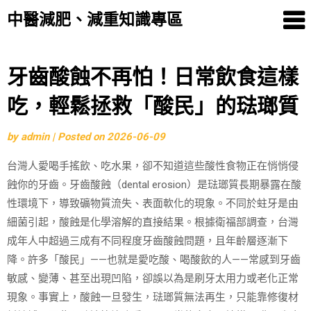
中醫減肥、減重知識專區
Skip
牙齒酸蝕不再怕！日常飲食這樣
to
吃，輕鬆拯救「酸民」的琺瑯質
content
by
admin
|
Posted on
2026-06-09
台灣人愛喝手搖飲、吃水果，卻不知道這些酸性食物正在悄悄侵
蝕你的牙齒。牙齒酸蝕（dental erosion）是琺瑯質長期暴露在酸
性環境下，導致礦物質流失、表面軟化的現象。不同於蛀牙是由
細菌引起，酸蝕是化學溶解的直接結果。根據衛福部調查，台灣
成年人中超過三成有不同程度牙齒酸蝕問題，且年齡層逐漸下
降。許多「酸民」——也就是愛吃酸、喝酸飲的人——常感到牙齒
敏感、變薄、甚至出現凹陷，卻誤以為是刷牙太用力或老化正常
現象。事實上，酸蝕一旦發生，琺瑯質無法再生，只能靠修復材