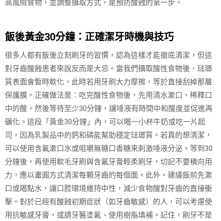
高風險食物，並調整攝取方式，是預防酸蝕的第一步。
飯後黃金30分鐘：正確潔牙時機與技巧
很多人都有飯後立刻刷牙的習慣，認為這樣才能徹底清潔，但這
對牙齒酸蝕患者來說反而是大忌。當我們攝取酸性食物後，琺瑯
質表面會暫時軟化，此時若用牙刷大力摩擦，等於直接刮掉那層
保護膜。正確做法是：吃完酸性食物後，先用清水漱口，稀釋口
中的酸，然後等待至少30分鐘，讓唾液有時間中和酸度並促進再
礦化。這段「黃金30分鐘」內，可以喝一小杯牛奶或吃一片起
司，因為乳製品中的鈣和磷能幫助穩定琺瑯質。若真的想清潔，
可以使用含氟漱口水或咀嚼無糖口香糖來刺激唾液分泌。等到30
分鐘後，再使用軟毛牙刷與含氟牙膏輕柔刷牙，切記不要橫向用
力，應以畫圓方式清潔每顆牙齒的每個面。此外，建議飯前先漱
口或喝點水，讓口腔環境維持中性，減少食物酸對牙齒的直接衝
擊。對於已經有酸蝕初期症狀（如牙齒敏感）的人，可以考慮使
用抗敏感牙膏，或請牙醫塗氟、使用樹脂填補。記住，刷牙不是