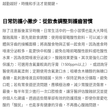
越勤越好，時機和手法才是關鍵。
日常防護小撇步：從飲食調整到護齒習慣
除了注意飯後潔牙時機，日常生活中的一些小習慣也能大大降低
酸蝕風險。首先是飲食調整：使用吸管喝酸性飲料，可以減少液
體與牙齒的接觸面積；將高酸食物與正餐一起食用，因為進食時
唾液分泌較多，能更快中和酸；避免在睡前喝酸性飲料或吃酸性
水果，因為夜間唾液分泌減少，酸蝕效果更強。其次是強化口腔
保護力：可選用含氟量較高的牙膏（1500ppm以上），或諮詢牙
醫使用高氟塗劑；定期使用含氟漱口水；咀嚼含木糖醇的無糖口
香糖，能刺激唾液且抑制細菌。另外，保持足夠水分攝取，避免
口乾；若有胃食道逆流問題，應積極治療，減少胃酸逆流傷害。
最後，每半年至少進行一次口腔檢查，讓牙醫評估酸蝕狀況並提
供個人化建議。透過這些簡單卻有效的防護措施，即使你是愛吃
酸的「酸民」，也能享有健康的牙齒，不再擔心酸蝕問題。