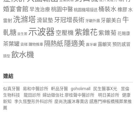
婚宴會館
桶裝水
桃園中醫
早洩治療
橡膠
水
桃園機場接送
洗滌塔
牛
牙冠增長術
滑鼠墊
牙齦美白
雷射
牙齦外露
示波器
紫錐花
軋糖
空壓機
紫錐菊
花賜康
益生菌
隱適美
隔熱紙
茶葉罐
露齦笑
預防感冒
購物推車
貨梯
露牙齦
飲水機
頭型
連結
似真牙醫
易和中醫診所
軒品牙醫
goholimall
民生醫事X光
昱倫
生物科技
龍田診所
婦幼徵信社
廖桂聲中醫診所
明日美診所
健康
新知
李久恆整形外科診所
麼尚洗護沐專賣店
感應門神
板橋殯葬業推
薦