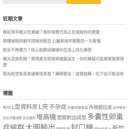
尋
關
鍵
近期文章
字:
睡前滑手機又吃重鹹？無形傷腎行為正在侵蝕你的健康
爬樓梯喘與躺平悶喘別輕忽 心臟衰竭早期警訊一次看懂
划水不再費力！核心肌群訓練讓你在浪上持久爆發
藥丸混放危機！摩擦產生粉屑與細菌滋生，你的藥箱可能藏著健康隱
患
陽光和空氣竟會讓藥效蒸發？藥師警告：這樣放藥，吃下去可能沒效
標籤
L夾
L型資料夾
不孕症
內視鏡拉皮
AVX
兒童保健食品
台中假牙
多囊性卵巢
堆高機
塑膠射出成型
台北中醫減肥
台北植牙
大圖輸出
封口機
症候群
新竹
宜蘭民宿
提升免疫力