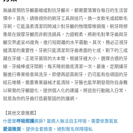
無論是預防牙齦萎縮或對抗牙齦炎，都需要落實在每日的生活習
慣中。首先，請檢視你的刷牙工具與技巧。換一支軟毛或超軟毛
牙刷，它能溫柔清潔同時減少對牙齦的物理摩擦損傷。刷牙時想
像是在按摩牙齦而非刷洗鍋具，力道輕柔，將刷毛對準牙齒與牙
齦交界處呈45度角，進行短距離的水平震動。其次，務必正視牙
縫清潔的重要性。牙刷只能清潔到牙齒表面的七成，剩下的三成
藏在牙縫，正是牙菌斑的大本營。根據牙縫大小，選擇合適的牙
線、牙線棒或牙間刷，每天睡前徹底清潔一次。最後，定期讓牙
醫進行專業檢查與洗牙。即便再認真刷牙，仍可能有些頑固的牙
結石堆積，需要專業器械才能清除。牙醫也能早期發現你自身難
以察覺的牙齦變化，提供個人化的建議。將這些行動融入日常，
就是為你的牙齒打造最堅固的防護網。
【其他文章推薦】
什麼是
呼吸照護
病房? 當病人無法自主呼吸，需要依靠氧氣
愛滋檢測
– 提供全套檢查，絕對匿名保障隱私