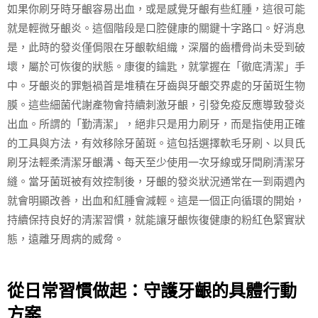
如果你刷牙時牙齦容易出血，或是感覺牙齦有些紅腫，這很可能
就是輕微牙齦炎。這個階段是口腔健康的關鍵十字路口。好消息
是，此時的發炎僅侷限在牙齦軟組織，深層的齒槽骨尚未受到破
壞，屬於可恢復的狀態。康復的鑰匙，就掌握在「徹底清潔」手
中。牙齦炎的罪魁禍首是堆積在牙齒與牙齦交界處的牙菌斑生物
膜。這些細菌代謝產物會持續刺激牙齦，引發免疫反應導致發炎
出血。所謂的「勤清潔」，絕非只是用力刷牙，而是指使用正確
的工具與方法，有效移除牙菌斑。這包括選擇軟毛牙刷、以貝氏
刷牙法輕柔清潔牙齦溝、每天至少使用一次牙線或牙間刷清潔牙
縫。當牙菌斑被有效控制後，牙齦的發炎狀況通常在一到兩週內
就會明顯改善，出血和紅腫會減輕。這是一個正向循環的開始，
持續保持良好的清潔習慣，就能讓牙齦恢復健康的粉紅色緊實狀
態，遠離牙周病的威脅。
從日常習慣做起：守護牙齦的具體行動
方案