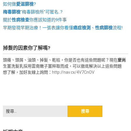
如何做
愛滋篩檢
?
梅毒篩檢
"梅毒篩檢所"可匿名..?
關於
性病檢查
你應該知道的9件事
早期發現早期治療！一張表讓你看懂
癌症檢測
、
性病篩檢
流程!
掉髮的因素你了解嗎?
頭癢、頭屑、油頭、掉髮、乾枯，你是否也有這些問題呢？現在
麼尚
生薑洗髮乳採用雲南嫩子薑粹取而成，可以徹底解決以上這些問題
想了解，加好友線上詢問：
http://nav.cx/4V7CnOV
搜
尋
關
鍵