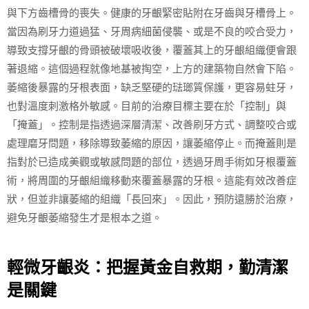
與下方齒槽骨的喪失。健康的牙齦緊密貼附在牙齒與牙槽骨上。
當因為刷牙力道過猛、牙周病細菌侵襲、或是不良的咬合受力，
導致支撐牙齦的骨頭被破壞吸收後，覆蓋其上的牙齦組織便會跟
著退縮。這個過程就像地基被掏空，上方的建築物自然會下陷。
萎縮後暴露的牙根表面，缺乏堅硬的琺瑯質保護，更容易蛀牙，
也對溫度刺激格外敏感。目前的治療目標主要在於「控制」與
「掩蓋」。控制是指透過深層清潔、改善刷牙方式、調整咬合或
處理磨牙問題，移除導致萎縮的原因，讓萎縮停止。而掩蓋則是
指對於已造成美觀或敏感問題的部位，透過牙周手術如牙根覆蓋
術，將周圍的牙齦組織移動來覆蓋暴露的牙根。這能有效改善症
狀，但並非讓萎縮的組織「長回來」。因此，預防遠勝於治療，
避免牙齦萎縮發生才是根本之道。
輕微牙齦炎：把握黃金自救期，勤清潔
是關鍵