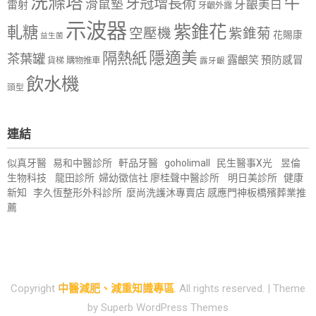
洗滌塔
牛
牙冠增長術
滑鼠墊
牙齦美白
雷射
牙齦外露
示波器
紫錐花
軋糖
空壓機
紫錐菊
花賜康
益生菌
隱適美
隔熱紙
茶葉罐
露齦笑
預防感冒
購物推車
貨梯
露牙齦
飲水機
頭型
連結
似真牙醫
易和中醫診所
軒品牙醫
goholimall
民生醫事X光
昱倫
生物科技
龍田診所
婦幼徵信社
廖桂聲中醫診所
明日美診所
健康
新知
李久恆整形外科診所
麼尚洗護沐專賣店
感應門神
板橋殯葬業推
薦
Copyright
中醫減肥、減重知識專區
. All rights reserved.
| Theme
by
Superb WordPress Themes