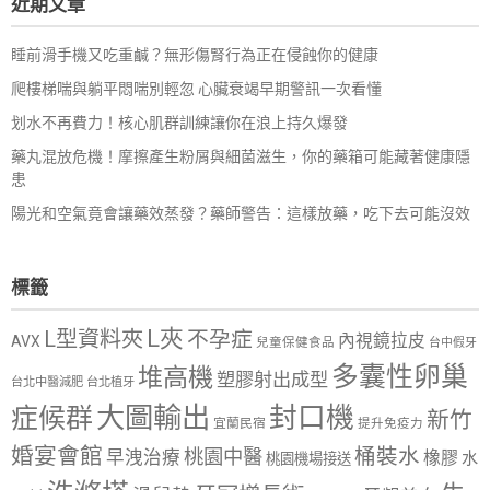
近期文章
字:
睡前滑手機又吃重鹹？無形傷腎行為正在侵蝕你的健康
爬樓梯喘與躺平悶喘別輕忽 心臟衰竭早期警訊一次看懂
划水不再費力！核心肌群訓練讓你在浪上持久爆發
藥丸混放危機！摩擦產生粉屑與細菌滋生，你的藥箱可能藏著健康隱
患
陽光和空氣竟會讓藥效蒸發？藥師警告：這樣放藥，吃下去可能沒效
標籤
L夾
L型資料夾
不孕症
內視鏡拉皮
AVX
兒童保健食品
台中假牙
多囊性卵巢
堆高機
塑膠射出成型
台北中醫減肥
台北植牙
大圖輸出
封口機
症候群
新竹
宜蘭民宿
提升免疫力
婚宴會館
桶裝水
桃園中醫
早洩治療
橡膠
水
桃園機場接送