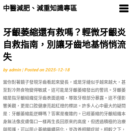
中醫減肥、減重知識專區
Skip
牙齦萎縮還有救嗎？輕微牙齦炎
to
自救指南，別讓牙齒地基悄悄流
content
失
by
admin
|
Posted on
2025-12-18
當你對著鏡子發現牙齒看起來變長，或是牙縫似乎越來越大，甚
至對冷熱食物變得敏感，這可能是牙齦萎縮發出的警訊。牙齦萎
縮是指牙齦組織從牙齒表面退縮，導致牙根部分暴露。這不僅影
響美觀，更是口腔健康亮起紅燈的標誌。許多人心中最大的疑問
是：牙齦萎縮能逆轉嗎？答案是複雜的。已經萎縮的牙齦組織本
身無法像皮膚傷口一樣再生長回原來的高度，但透過積極的治療
與照護，可以阻止萎縮繼續惡化，並改善相關症狀。相較之下，