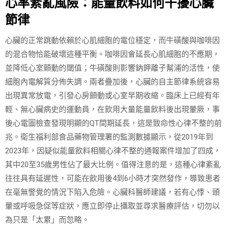
心率紊亂風險：能量飲料如何干擾心臟
節律
心臟的正常跳動依賴於心肌細胞的電位穩定，而牛磺酸與咖啡因
的混合物恰能破壞這種平衡。咖啡因會延長心肌細胞的不應期，
並降低心室顫動的閾值；牛磺酸則影響鈉鉀離子幫浦的活性，使
細胞內電解質分佈失調。兩者疊加後，心臟的自主節律系統容易
出現異常放電，引發心房顫動或心室早期收縮。臨床上已經有年
輕、無心臟病史的運動員，在飲用大量能量飲料後出現暈厥，事
後心電圖檢查發現明顯的QT間期延長，這是致命性心律不整的前
兆。衛生福利部食品藥物管理署的監測數據顯示，從2019年到
2023年，因疑似能量飲料相關心律不整的通報案件增加了四成，
其中20至35歲男性佔了最大比例。值得注意的是，這種心律紊亂
往往具有延遲性，可能在飲用後4到6小時才突然發作，導致患者
在毫無警覺的情況下陷入危險。心臟科醫師建議，若有心悸、頭
暈或呼吸急促等症狀，應立即停止攝取並尋求醫療評估，切勿以
為只是「太累」而忽略。