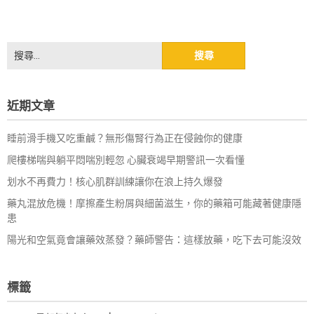
搜
尋
關
鍵
近期文章
字:
睡前滑手機又吃重鹹？無形傷腎行為正在侵蝕你的健康
爬樓梯喘與躺平悶喘別輕忽 心臟衰竭早期警訊一次看懂
划水不再費力！核心肌群訓練讓你在浪上持久爆發
藥丸混放危機！摩擦產生粉屑與細菌滋生，你的藥箱可能藏著健康隱
患
陽光和空氣竟會讓藥效蒸發？藥師警告：這樣放藥，吃下去可能沒效
標籤