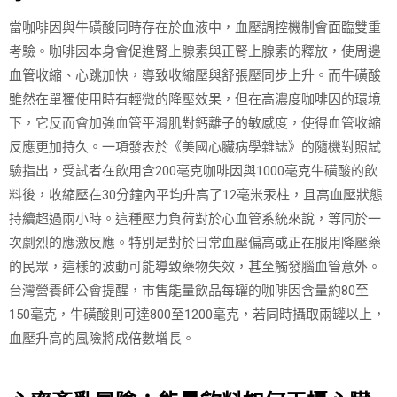
當咖啡因與牛磺酸同時存在於血液中，血壓調控機制會面臨雙重
考驗。咖啡因本身會促進腎上腺素與正腎上腺素的釋放，使周邊
血管收縮、心跳加快，導致收縮壓與舒張壓同步上升。而牛磺酸
雖然在單獨使用時有輕微的降壓效果，但在高濃度咖啡因的環境
下，它反而會加強血管平滑肌對鈣離子的敏感度，使得血管收縮
反應更加持久。一項發表於《美國心臟病學雜誌》的隨機對照試
驗指出，受試者在飲用含200毫克咖啡因與1000毫克牛磺酸的飲
料後，收縮壓在30分鐘內平均升高了12毫米汞柱，且高血壓狀態
持續超過兩小時。這種壓力負荷對於心血管系統來說，等同於一
次劇烈的應激反應。特別是對於日常血壓偏高或正在服用降壓藥
的民眾，這樣的波動可能導致藥物失效，甚至觸發腦血管意外。
台灣營養師公會提醒，市售能量飲品每罐的咖啡因含量約80至
150毫克，牛磺酸則可達800至1200毫克，若同時攝取兩罐以上，
血壓升高的風險將成倍數增長。