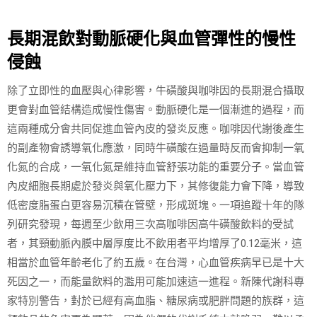
長期混飲對動脈硬化與血管彈性的慢性
侵蝕
除了立即性的血壓與心律影響，牛磺酸與咖啡因的長期混合攝取
更會對血管結構造成慢性傷害。動脈硬化是一個漸進的過程，而
這兩種成分會共同促進血管內皮的發炎反應。咖啡因代謝後產生
的副產物會誘導氧化應激，同時牛磺酸在過量時反而會抑制一氧
化氮的合成，一氧化氮是維持血管舒張功能的重要分子。當血管
內皮細胞長期處於發炎與氧化壓力下，其修復能力會下降，導致
低密度脂蛋白更容易沉積在管壁，形成斑塊。一項追蹤十年的隊
列研究發現，每週至少飲用三次高咖啡因高牛磺酸飲料的受試
者，其頸動脈內膜中層厚度比不飲用者平均增厚了0.12毫米，這
相當於血管年齡老化了約五歲。在台灣，心血管疾病早已是十大
死因之一，而能量飲料的濫用可能加速這一進程。新陳代謝科專
家特別警告，對於已經有高血脂、糖尿病或肥胖問題的族群，這