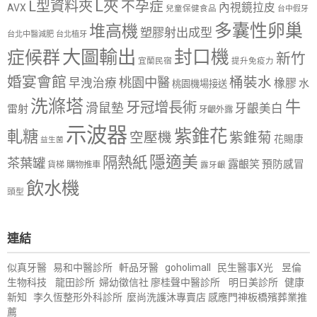
L夾
L型資料夾
不孕症
內視鏡拉皮
AVX
兒童保健食品
台中假牙
多囊性卵巢
堆高機
塑膠射出成型
台北中醫減肥
台北植牙
大圖輸出
封口機
症候群
新竹
宜蘭民宿
提升免疫力
婚宴會館
桶裝水
桃園中醫
早洩治療
橡膠
水
桃園機場接送
洗滌塔
牛
牙冠增長術
滑鼠墊
牙齦美白
雷射
牙齦外露
示波器
紫錐花
軋糖
空壓機
紫錐菊
花賜康
益生菌
隱適美
隔熱紙
茶葉罐
露齦笑
預防感冒
購物推車
貨梯
露牙齦
飲水機
頭型
連結
似真牙醫
易和中醫診所
軒品牙醫
goholimall
民生醫事X光
昱倫
生物科技
龍田診所
婦幼徵信社
廖桂聲中醫診所
明日美診所
健康
新知
李久恆整形外科診所
麼尚洗護沐專賣店
感應門神
板橋殯葬業推
薦