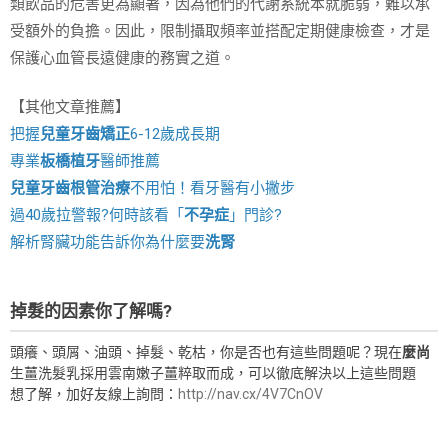
類飲品的危害更為顯著，因為他們的代謝系統本就脆弱，難以承
受額外的負擔。因此，限制攝取頻率並搭配定期健康檢查，才是
保護心血管長遠健康的務實之道。
【其他文章推薦】
把握
兒童牙齒矯正
6-12歲成長期
專業
板橋植牙
醫師推薦
兒童牙齒根管治療
不用怕！看牙醫有小撇步
過40歲拉警報?何時該看「
不孕症
」門診?
解析腎臟功能告訴你為什麼要
洗腎
掉髮的因素你了解嗎?
頭癢、頭屑、油頭、掉髮、乾枯，你是否也有這些問題呢？現在
麼尚
生薑洗髮乳採用雲南嫩子薑粹取而成，可以徹底解決以上這些問題
想了解，加好友線上詢問：
http://nav.cx/4V7CnOV