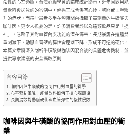
命性的心室頻脈。台灣心臟學會的臨床統計顯示，近年因飲用能
量飲料後送急診的案例中，超過三成合併有心悸、胸悶或血壓驟
升的症狀，而這些患者多半在短時間內攝取了高劑量的牛磺酸與
咖啡因。更令人擔憂的是，許多消費者誤以為這類飲品只是「提
神」，忽略了其對血管內皮功能的潛在傷害。長期暴露在這種雙
重刺激下，動脈血管壁的彈性會逐漸下降，形成不可逆的硬化。
本篇文章將深入剖析牛磺酸與咖啡因混合後的具體危害機制，並
提供專家建議的安全攝取原則。
內容目錄
咖啡因與牛磺酸的協同作用對血壓的衝擊
心率紊亂風險：能量飲料如何干擾心臟節律
長期混飲對動脈硬化與血管彈性的慢性侵蝕
咖啡因與牛磺酸的協同作用對血壓的衝
擊