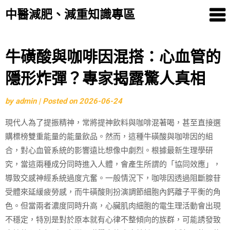
中醫減肥、減重知識專區
Skip
牛磺酸與咖啡因混搭：心血管的
to
隱形炸彈？專家揭露驚人真相
content
by
admin
|
Posted on
2026-06-24
現代人為了提振精神，常將提神飲料與咖啡混著喝，甚至直接選
購標榜雙重能量的能量飲品。然而，這種牛磺酸與咖啡因的組
合，對心血管系統的影響遠比想像中劇烈。根據最新生理學研
究，當這兩種成分同時進入人體，會產生所謂的「協同效應」，
導致交感神經系統過度亢奮。一般情況下，咖啡因透過阻斷腺苷
受體來延緩疲勞感，而牛磺酸則扮演調節細胞內鈣離子平衡的角
色。但當兩者濃度同時升高，心臟肌肉細胞的電生理活動會出現
不穩定，特別是對於原本就有心律不整傾向的族群，可能誘發致