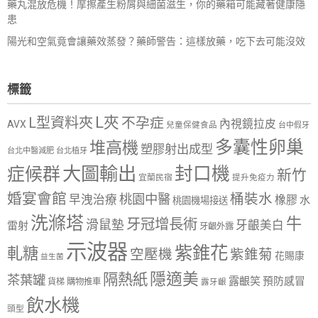
藥丸混放危機！摩擦產生粉屑與細菌滋生，你的藥箱可能藏著健康隱
患
陽光和空氣竟會讓藥效蒸發？藥師警告：這樣放藥，吃下去可能沒效
標籤
L夾
L型資料夾
不孕症
內視鏡拉皮
AVX
兒童保健食品
台中假牙
多囊性卵巢
堆高機
塑膠射出成型
台北中醫減肥
台北植牙
大圖輸出
封口機
症候群
新竹
宜蘭民宿
提升免疫力
婚宴會館
桶裝水
桃園中醫
早洩治療
橡膠
水
桃園機場接送
洗滌塔
牛
牙冠增長術
滑鼠墊
牙齦美白
雷射
牙齦外露
示波器
紫錐花
軋糖
空壓機
紫錐菊
花賜康
益生菌
隱適美
隔熱紙
茶葉罐
露齦笑
預防感冒
購物推車
貨梯
露牙齦
飲水機
頭型