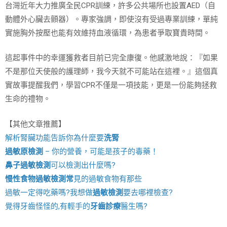
台灣近年大力推廣全民CPR訓練，許多公共場所也設置AED（自
動體外心臟去顫器）。專家強調，即使沒有受過專業訓練，單純
實施胸外按壓也能有效維持血液循環，為患者爭取寶貴時間。
這起事件中的幸運獲救者目前已完全康復。他感激地說：『如果
不是那位天使般的護理師，我今天就不可能站在這裡。』這個真
實故事提醒我們，學習CPR不僅是一項技能，更是一份能夠拯救
生命的禮物。
【其他文章推薦】
解析腎臟功能告訴你為什麼要
洗腎
過敏原檢測
– 你的營養，可能是孩子的毒藥！
鼻子過敏檢測
可以檢測出什麼嗎?
慢性食物過敏檢測
常
見的過敏食物有那些
過敏一定得吃藥嗎?我想做
過敏檢測
要去哪裡檢查?
覺得牙齒怪怪的,有輕手的
牙齒診療
醫生嗎?