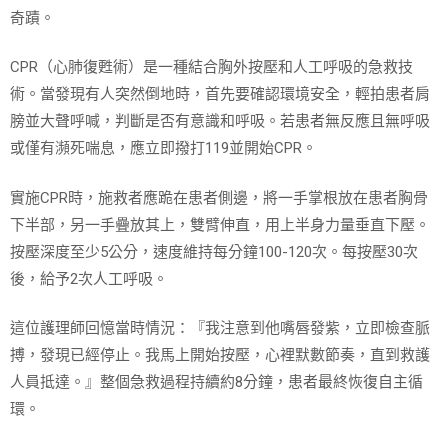
奇蹟。
CPR（心肺復甦術）是一種結合胸外按壓和人工呼吸的急救技
術。當發現有人突然倒地時，首先要確認環境安全，輕拍患者肩
膀並大聲呼喊，判斷是否有意識和呼吸。若患者無反應且無呼吸
或僅有瀕死喘息，應立即撥打119並開始CPR。
實施CPR時，施救者應跪在患者側邊，將一手掌根放在患者胸骨
下半部，另一手疊放其上，雙臂伸直，用上半身力量垂直下壓。
按壓深度至少5公分，速度維持每分鐘100-120次。每按壓30次
後，給予2次人工呼吸。
這位護理師回憶當時情況：『我注意到他嘴唇發紫，立即檢查脈
搏，發現已經停止。我馬上開始按壓，心裡默數節奏，直到救護
人員抵達。』整個急救過程持續約8分鐘，患者最終恢復自主循
環。