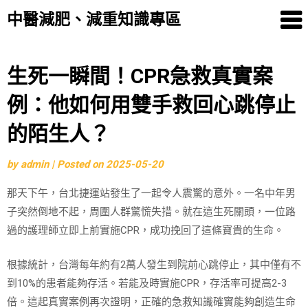
中醫減肥、減重知識專區
Skip
生死一瞬間！CPR急救真實案
to
例：他如何用雙手救回心跳停止
content
的陌生人？
by
admin
|
Posted on
2025-05-20
那天下午，台北捷運站發生了一起令人震驚的意外。一名中年男
子突然倒地不起，周圍人群驚慌失措。就在這生死關頭，一位路
過的護理師立即上前實施CPR，成功挽回了這條寶貴的生命。
根據統計，台灣每年約有2萬人發生到院前心跳停止，其中僅有不
到10%的患者能夠存活。若能及時實施CPR，存活率可提高2-3
倍。這起真實案例再次證明，正確的急救知識確實能夠創造生命