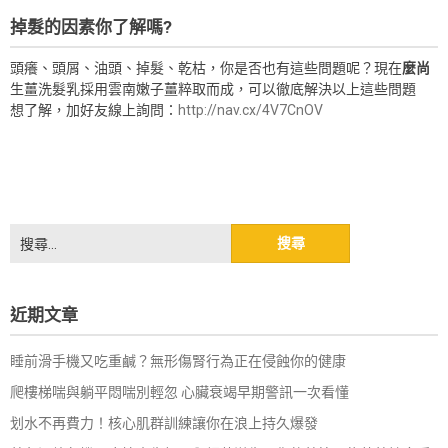
掉髮的因素你了解嗎?
頭癢、頭屑、油頭、掉髮、乾枯，你是否也有這些問題呢？現在
麼尚
生薑洗髮乳採用雲南嫩子薑粹取而成，可以徹底解決以上這些問題
想了解，加好友線上詢問：
http://nav.cx/4V7CnOV
搜
尋
關
鍵
近期文章
字:
睡前滑手機又吃重鹹？無形傷腎行為正在侵蝕你的健康
爬樓梯喘與躺平悶喘別輕忽 心臟衰竭早期警訊一次看懂
划水不再費力！核心肌群訓練讓你在浪上持久爆發