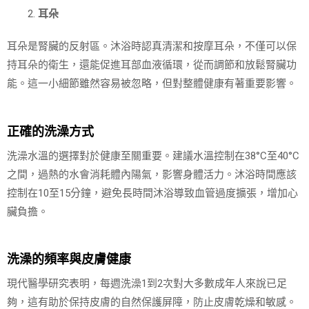
耳朵
耳朵是腎臟的反射區。沐浴時認真清潔和按摩耳朵，不僅可以保
持耳朵的衛生，還能促進耳部血液循環，從而調節和放鬆腎臟功
能。這一小細節雖然容易被忽略，但對整體健康有著重要影響。
正確的洗澡方式
洗澡水溫的選擇對於健康至關重要。建議水溫控制在38°C至40°C
之間，過熱的水會消耗體內陽氣，影響身體活力。沐浴時間應該
控制在10至15分鐘，避免長時間沐浴導致血管過度擴張，增加心
臟負擔。
洗澡的頻率與皮膚健康
現代醫學研究表明，每週洗澡1到2次對大多數成年人來說已足
夠，這有助於保持皮膚的自然保護屏障，防止皮膚乾燥和敏感。