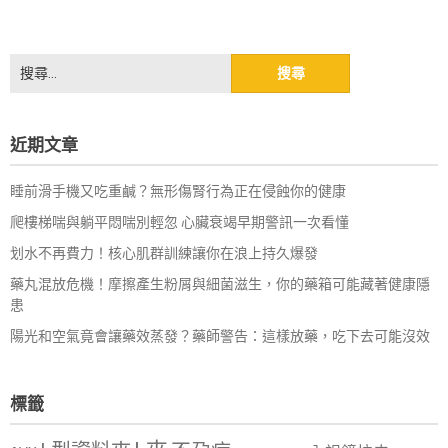
搜
尋
關
鍵
近期文章
字:
睡前滑手機又吃重鹹？無形傷腎行為正在侵蝕你的健康
爬樓梯喘與躺平悶喘別輕忽 心臟衰竭早期警訊一次看懂
划水不再費力！核心肌群訓練讓你在浪上持久爆發
藥丸混放危機！摩擦產生粉屑與細菌滋生，你的藥箱可能藏著健康隱
患
陽光和空氣竟會讓藥效蒸發？藥師警告：這樣放藥，吃下去可能沒效
標籤