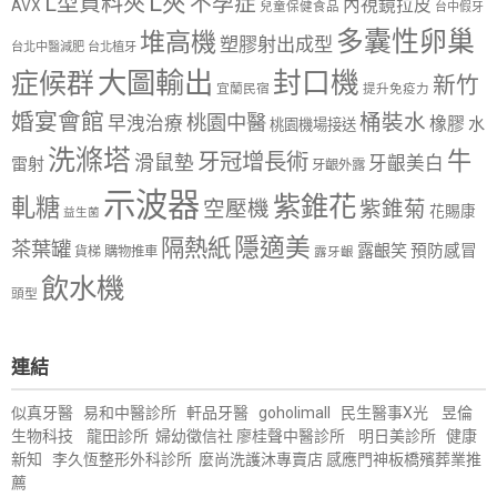
L夾
L型資料夾
不孕症
內視鏡拉皮
AVX
兒童保健食品
台中假牙
多囊性卵巢
堆高機
塑膠射出成型
台北中醫減肥
台北植牙
大圖輸出
封口機
症候群
新竹
宜蘭民宿
提升免疫力
婚宴會館
桶裝水
桃園中醫
早洩治療
橡膠
水
桃園機場接送
洗滌塔
牛
牙冠增長術
滑鼠墊
牙齦美白
雷射
牙齦外露
示波器
紫錐花
軋糖
空壓機
紫錐菊
花賜康
益生菌
隱適美
隔熱紙
茶葉罐
露齦笑
預防感冒
購物推車
貨梯
露牙齦
飲水機
頭型
連結
似真牙醫
易和中醫診所
軒品牙醫
goholimall
民生醫事X光
昱倫
生物科技
龍田診所
婦幼徵信社
廖桂聲中醫診所
明日美診所
健康
新知
李久恆整形外科診所
麼尚洗護沐專賣店
感應門神
板橋殯葬業推
薦