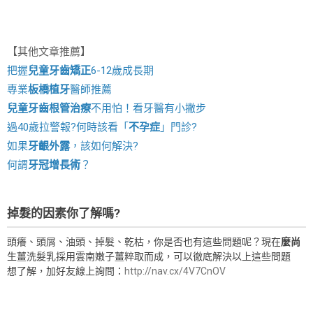
【其他文章推薦】
把握
兒童牙齒矯正
6-12歲成長期
專業
板橋植牙
醫師推薦
兒童牙齒根管治療
不用怕！看牙醫有小撇步
過40歲拉警報?何時該看「
不孕症
」門診?
如果
牙齦外露
，該如何解決?
何謂
牙冠增長術
？
掉髮的因素你了解嗎?
頭癢、頭屑、油頭、掉髮、乾枯，你是否也有這些問題呢？現在
麼尚
生薑洗髮乳採用雲南嫩子薑粹取而成，可以徹底解決以上這些問題
想了解，加好友線上詢問：
http://nav.cx/4V7CnOV