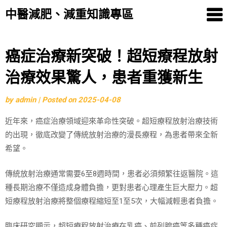
中醫減肥、減重知識專區
Skip
癌症治療新突破！超短療程放射
to
治療效果驚人，患者重獲新生
content
by
admin
|
Posted on
2025-04-08
近年來，癌症治療領域迎來革命性突破。超短療程放射治療技術
的出現，徹底改變了傳統放射治療的漫長療程，為患者帶來全新
希望。
傳統放射治療通常需要6至8週時間，患者必須頻繁往返醫院。這
種長期治療不僅造成身體負擔，更對患者心理產生巨大壓力。超
短療程放射治療將整個療程縮短至1至5次，大幅減輕患者負擔。
臨床研究顯示，超短療程放射治療在乳癌、前列腺癌等多種癌症