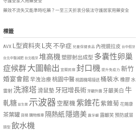
守護全家人用藥安全
藥效不流失又能準時吃藥？一至三天折衷分裝法守護居家用藥安全
標籤
L夾
L型資料夾
不孕症
內視鏡拉皮
AVX
兒童保健食品
台中假牙
多囊性卵巢
堆高機
塑膠射出成型
台北中醫減肥
台北植牙
大圖輸出
封口機
症候群
新竹
宜蘭民宿
提升免疫力
婚宴會館
桶裝水
桃園中醫
早洩治療
橡膠
水
桃園機場接送
洗滌塔
牛
牙冠增長術
滑鼠墊
牙齦美白
雷射
牙齦外露
示波器
紫錐花
軋糖
空壓機
紫錐菊
花賜康
益生菌
隱適美
隔熱紙
茶葉罐
露齦笑
預防感冒
購物推車
貨梯
露牙齦
飲水機
頭型