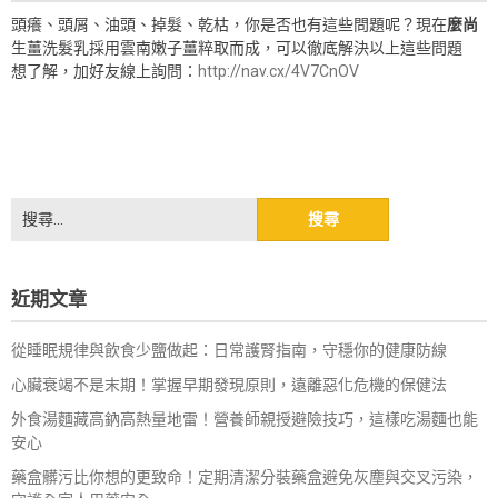
頭癢、頭屑、油頭、掉髮、乾枯，你是否也有這些問題呢？現在
麼尚
生薑洗髮乳採用雲南嫩子薑粹取而成，可以徹底解決以上這些問題
想了解，加好友線上詢問：
http://nav.cx/4V7CnOV
搜
尋
關
鍵
近期文章
字:
從睡眠規律與飲食少鹽做起：日常護腎指南，守穩你的健康防線
心臟衰竭不是末期！掌握早期發現原則，遠離惡化危機的保健法
外食湯麵藏高鈉高熱量地雷！營養師親授避險技巧，這樣吃湯麵也能
安心
藥盒髒污比你想的更致命！定期清潔分裝藥盒避免灰塵與交叉污染，