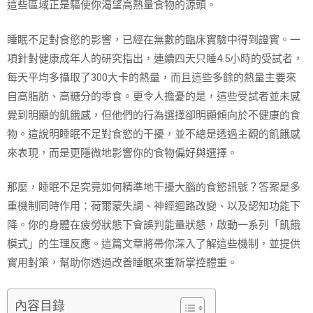
這些區域正是驅使你渴望高熱量食物的源頭。
睡眠不足對食慾的影響，已經在無數的臨床實驗中得到證實。一
項針對健康成年人的研究指出，連續四天只睡4.5小時的受試者，
每天平均多攝取了300大卡的熱量，而且這些多餘的熱量主要來
自高脂肪、高糖分的零食。更令人擔憂的是，這些受試者並未感
覺到明顯的飢餓感，但他們的行為選擇卻明顯傾向於不健康的食
物。這說明睡眠不足對食慾的干擾，並不總是透過主觀的飢餓感
來表現，而是更隱微地影響你的食物偏好與選擇。
那麼，睡眠不足究竟如何精準地干擾大腦的食慾訊號？答案是多
重機制同時作用：荷爾蒙失調、神經迴路改變、以及認知功能下
降。你的身體在疲勞狀態下會誤判能量狀態，啟動一系列「飢餓
模式」的生理反應。這篇文章將帶你深入了解這些機制，並提供
實用對策，幫助你透過改善睡眠來重新掌控體重。
內容目錄