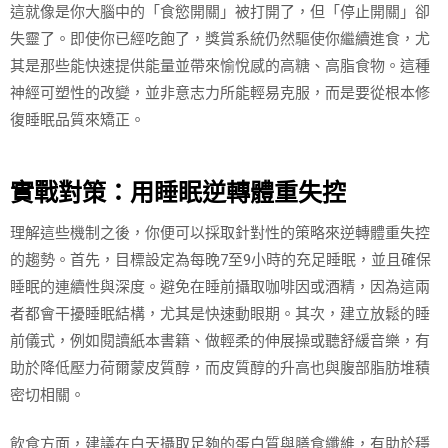
這就像是你大腦中的「食慾開關」被打開了，但「停止開關」卻
失靈了。即使你已經吃飽了，獎賞系統仍然驅使你繼續進食，尤
其是那些能快速提供能量並帶來愉悅感的高糖、高脂食物。這種
神經可塑性的改變，並非意志力所能輕易克服，而是要從根本修
復睡眠品質來矯正。
實戰對策：用睡眠逆轉體重失控
理解這些機制之後，你便可以採取針對性的策略來逆轉體重失控
的趨勢。首先，目標設定為每晚7至9小時的充足睡眠，並且確保
睡眠的連續性與深度。避免在睡前攝取咖啡因或酒精，因為這兩
者都會干擾睡眠結構，尤其是快速動眼期。其次，建立放鬆的睡
前儀式，例如閱讀紙本書籍、做輕柔的伸展操或聽舒緩音樂，有
助於降低壓力荷爾蒙皮質醇，而皮質醇的升高也與腹部脂肪堆積
密切相關。
飲食方面，建議在白天攝取足夠的蛋白質與膳食纖維，有助於穩