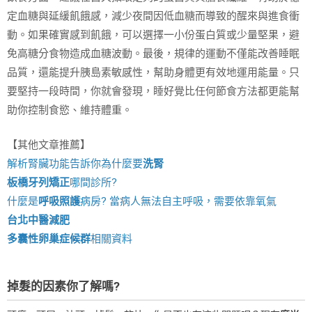
定血糖與延緩飢餓感，減少夜間因低血糖而導致的醒來與進食衝
動。如果確實感到飢餓，可以選擇一小份蛋白質或少量堅果，避
免高糖分食物造成血糖波動。最後，規律的運動不僅能改善睡眠
品質，還能提升胰島素敏感性，幫助身體更有效地運用能量。只
要堅持一段時間，你就會發現，睡好覺比任何節食方法都更能幫
助你控制食慾、維持體重。
【其他文章推薦】
解析腎臟功能告訴你為什麼要
洗腎
板橋牙列矯正
哪間診所?
什麼是
呼吸照護
病房? 當病人無法自主呼吸，需要依靠氧氣
台北中醫減肥
多囊性卵巢症候群
相關資料
掉髮的因素你了解嗎?