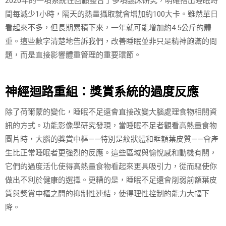
2020年的一項系統性回顧整合了多項臨床研究，明確指出睡眠時
間每減少1小時，隔天的熱量攝取就會增加約100大卡。雖然單日
看起來不多，但長期累積下來，一年就可能增加約4.5公斤的體
重。這些數字清楚地告訴我們，改善睡眠並非只是精神飽滿的問
題，而是直接影響體重管理的重要環節。
神經迴路重組：獎賞系統的過度反應
除了荷爾蒙的變化，睡眠不足還會直接改變大腦處理食物相關資
訊的方式。功能影像學研究發現，當睡眠不足者觀看高熱量食物
圖片時，大腦的獎賞中樞——特別是紋狀體和眶額葉皮質——會產
生比正常睡眠者更強烈的反應。這些區域與愉悅感和動機有關，
它們的過度活化使得高熱量食物看起來更具吸引力，從而驅使你
做出不利於健康的選擇。更糟的是，睡眠不足還會削弱前額葉皮
質與獎賞中樞之間的抑制性連結，使得理性控制的能力大幅下
降。