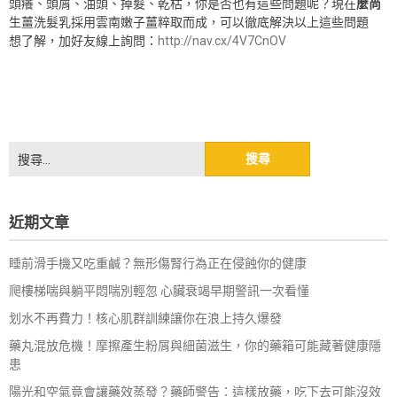
頭癢、頭屑、油頭、掉髮、乾枯，你是否也有這些問題呢？現在
麼尚
生薑洗髮乳採用雲南嫩子薑粹取而成，可以徹底解決以上這些問題
想了解，加好友線上詢問：
http://nav.cx/4V7CnOV
搜
尋
關
鍵
近期文章
字:
睡前滑手機又吃重鹹？無形傷腎行為正在侵蝕你的健康
爬樓梯喘與躺平悶喘別輕忽 心臟衰竭早期警訊一次看懂
划水不再費力！核心肌群訓練讓你在浪上持久爆發
藥丸混放危機！摩擦產生粉屑與細菌滋生，你的藥箱可能藏著健康隱
患
陽光和空氣竟會讓藥效蒸發？藥師警告：這樣放藥，吃下去可能沒效