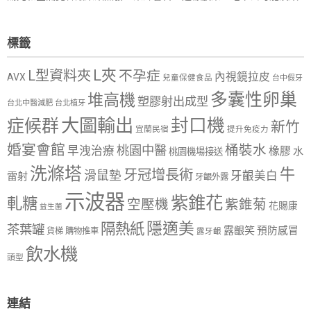
標籤
L夾
L型資料夾
不孕症
內視鏡拉皮
AVX
兒童保健食品
台中假牙
多囊性卵巢
堆高機
塑膠射出成型
台北中醫減肥
台北植牙
大圖輸出
封口機
症候群
新竹
宜蘭民宿
提升免疫力
婚宴會館
桶裝水
桃園中醫
早洩治療
橡膠
水
桃園機場接送
洗滌塔
牛
牙冠增長術
滑鼠墊
牙齦美白
雷射
牙齦外露
示波器
紫錐花
軋糖
空壓機
紫錐菊
花賜康
益生菌
隱適美
隔熱紙
茶葉罐
露齦笑
預防感冒
購物推車
貨梯
露牙齦
飲水機
頭型
連結