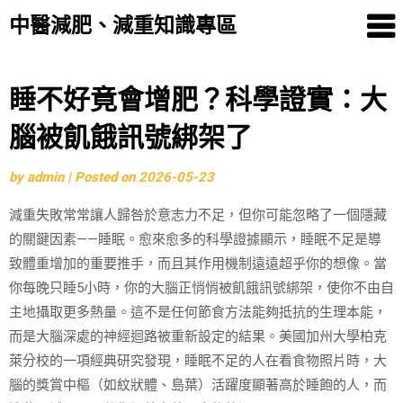
中醫減肥、減重知識專區
Skip
睡不好竟會增肥？科學證實：大
to
腦被飢餓訊號綁架了
content
by
admin
|
Posted on
2026-05-23
減重失敗常常讓人歸咎於意志力不足，但你可能忽略了一個隱藏
的關鍵因素——睡眠。愈來愈多的科學證據顯示，睡眠不足是導
致體重增加的重要推手，而且其作用機制遠遠超乎你的想像。當
你每晚只睡5小時，你的大腦正悄悄被飢餓訊號綁架，使你不由自
主地攝取更多熱量。這不是任何節食方法能夠抵抗的生理本能，
而是大腦深處的神經迴路被重新設定的結果。美國加州大學柏克
萊分校的一項經典研究發現，睡眠不足的人在看食物照片時，大
腦的獎賞中樞（如紋狀體、島葉）活躍度顯著高於睡飽的人，而