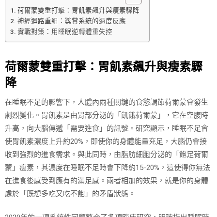
荷爾蒙雙重打擊：胃飢素飆升與瘦素驟降
神經迴路重組：獎賞系統的過度反應
實戰對策：用睡眠逆轉體重失控
荷爾蒙雙重打擊：胃飢素飆升與瘦素驟
降
在睡眠不足的影響下，人體內兩種關鍵的食慾調節荷爾蒙會發生
劇烈變化。胃飢素是由胃部分泌的「飢餓荷爾蒙」，它在空腹時
升高，向大腦傳遞「需要進食」的訊號。研究顯示，睡眠不足會
使胃飢素濃度上升約20%，即使你的身體能量充足，大腦仍會接
收到強烈的進食需求。與此同時，由脂肪細胞分泌的「飽足荷爾
蒙」瘦素，其濃度在睡眠不足時會下降約15-20%，這使得你無法
在進食後感受到應有的滿足感。兩者相加的效果，就是你的身體
處於「既想多吃又吃不飽」的矛盾狀態。