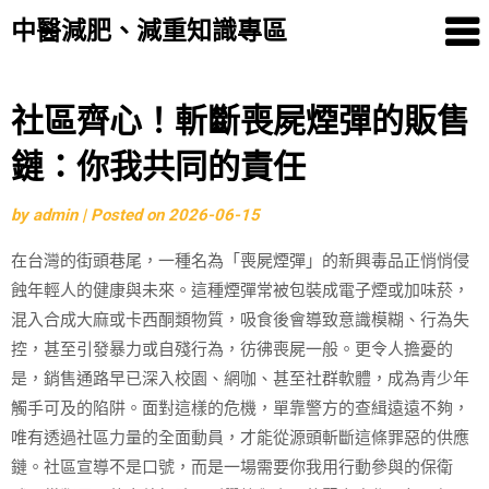
中醫減肥、減重知識專區
Skip
社區齊心！斬斷喪屍煙彈的販售
to
鏈：你我共同的責任
content
by
admin
|
Posted on
2026-06-15
在台灣的街頭巷尾，一種名為「喪屍煙彈」的新興毒品正悄悄侵
蝕年輕人的健康與未來。這種煙彈常被包裝成電子煙或加味菸，
混入合成大麻或卡西酮類物質，吸食後會導致意識模糊、行為失
控，甚至引發暴力或自殘行為，彷彿喪屍一般。更令人擔憂的
是，銷售通路早已深入校園、網咖、甚至社群軟體，成為青少年
觸手可及的陷阱。面對這樣的危機，單靠警方的查緝遠遠不夠，
唯有透過社區力量的全面動員，才能從源頭斬斷這條罪惡的供應
鏈。社區宣導不是口號，而是一場需要你我用行動參與的保衛