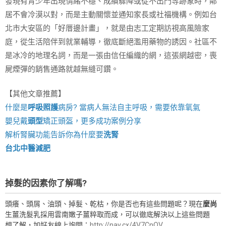
發現有青少年出現情緒不穩、成績驟降或從不出門等跡象時，鄰
居不會冷漠以對，而是主動關懷並通知家長或社福機構。例如台
北市大安區的「好厝邊計畫」，就是由志工定期訪視高風險家
庭，從生活陪伴到就業輔導，徹底斷絕濫用藥物的誘因。社區不
是冰冷的地理名詞，而是一張由信任編織的網，這張網越密，喪
屍煙彈的銷售通路就越無縫可鑽。
【其他文章推薦】
什麼是
呼吸照護
病房? 當病人無法自主呼吸，需要依靠氧氣
嬰兒戴
頭型
矯正頭盔，更多成功案例分享
解析腎臟功能告訴你為什麼要
洗腎
台北中醫減肥
掉髮的因素你了解嗎?
頭癢、頭屑、油頭、掉髮、乾枯，你是否也有這些問題呢？現在
麼尚
生薑洗髮乳採用雲南嫩子薑粹取而成，可以徹底解決以上這些問題
想了解，加好友線上詢問：
http://nav.cx/4V7CnOV