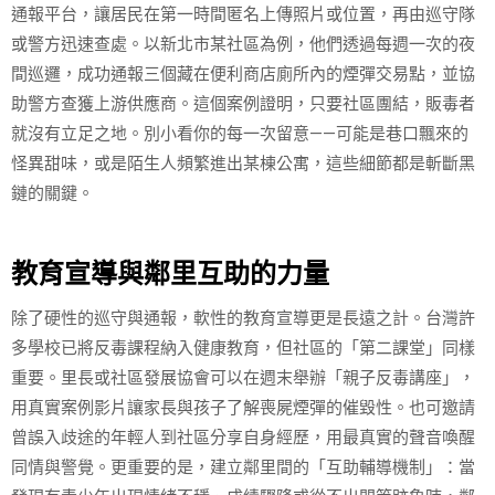
通報平台，讓居民在第一時間匿名上傳照片或位置，再由巡守隊
或警方迅速查處。以新北市某社區為例，他們透過每週一次的夜
間巡邏，成功通報三個藏在便利商店廁所內的煙彈交易點，並協
助警方查獲上游供應商。這個案例證明，只要社區團結，販毒者
就沒有立足之地。別小看你的每一次留意——可能是巷口飄來的
怪異甜味，或是陌生人頻繁進出某棟公寓，這些細節都是斬斷黑
鏈的關鍵。
教育宣導與鄰里互助的力量
除了硬性的巡守與通報，軟性的教育宣導更是長遠之計。台灣許
多學校已將反毒課程納入健康教育，但社區的「第二課堂」同樣
重要。里長或社區發展協會可以在週末舉辦「親子反毒講座」，
用真實案例影片讓家長與孩子了解喪屍煙彈的催毀性。也可邀請
曾誤入歧途的年輕人到社區分享自身經歷，用最真實的聲音喚醒
同情與警覺。更重要的是，建立鄰里間的「互助輔導機制」：當