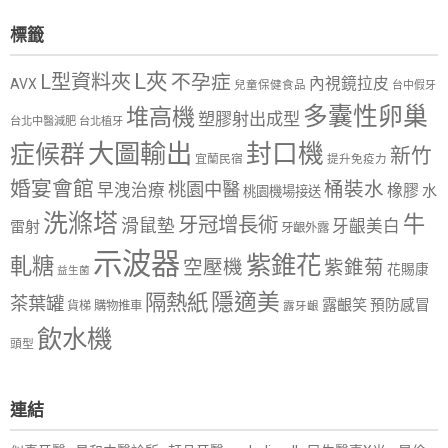
標籤
L夾
L型資料夾
不孕症
內視鏡拉皮
AVX
兒童保健食品
台中假牙
多囊性卵巢
堆高機
塑膠射出成型
台北中醫減肥
台北植牙
大圖輸出
封口機
症候群
新竹
宜蘭民宿
提升免疫力
婚宴會館
桶裝水
桃園中醫
早洩治療
橡膠
水
桃園機場接送
洗滌塔
牛
牙冠增長術
滑鼠墊
牙齦美白
雷射
牙齦外露
示波器
紫錐花
軋糖
空壓機
紫錐菊
花賜康
益生菌
隱適美
隔熱紙
茶葉罐
露齦笑
預防感冒
購物推車
貨梯
露牙齦
飲水機
頭型
連結