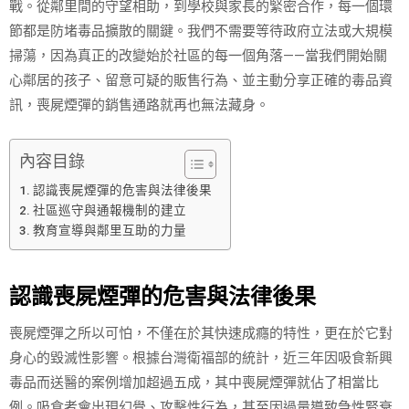
戰。從鄰里間的守望相助，到學校與家長的緊密合作，每一個環
節都是防堵毒品擴散的關鍵。我們不需要等待政府立法或大規模
掃蕩，因為真正的改變始於社區的每一個角落——當我們開始關
心鄰居的孩子、留意可疑的販售行為、並主動分享正確的毒品資
訊，喪屍煙彈的銷售通路就再也無法藏身。
內容目錄
認識喪屍煙彈的危害與法律後果
社區巡守與通報機制的建立
教育宣導與鄰里互助的力量
認識喪屍煙彈的危害與法律後果
喪屍煙彈之所以可怕，不僅在於其快速成癮的特性，更在於它對
身心的毀滅性影響。根據台灣衛福部的統計，近三年因吸食新興
毒品而送醫的案例增加超過五成，其中喪屍煙彈就佔了相當比
例。吸食者會出現幻覺、攻擊性行為，甚至因過量導致急性腎衰