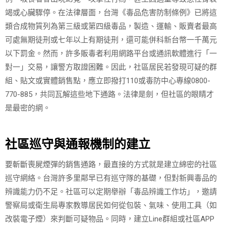
竭或心臟驟停。在法律層面，台灣《毒品危害防制條例》已將這
類合成物質列為第三級或第四級毒品，製造、運輸、販賣者最高
可處無期徒刑或七年以上有期徒刑，還可能併科新台幣一千萬元
以下罰金。然而，許多販毒者利用網路平台或通訊軟體進行「一
對一」交易，讓警方取證困難。因此，社區居民若發現可疑的群
組、貼文或實體銷售點，應立即撥打110或毒防中心專線0800-
770-885，共同瓦解這些地下通路。法律是劍，但社區的眼睛才
是最密的網。
社區巡守與通報機制的建立
要斬斷喪屍煙彈的銷售通路，最直接的方式就是建立綿密的社區
巡守網絡。台灣許多里鄰早已有巡守隊的基礎，但對新興毒品的
辨識能力仍不足。社區可以定期舉辦「毒品辨識工作坊」，邀請
警察局或衛生局專家教導居民如何從包裝、氣味、使用工具（如
改裝電子煙）來判斷可疑物品。同時，建立Line群組或社區APP