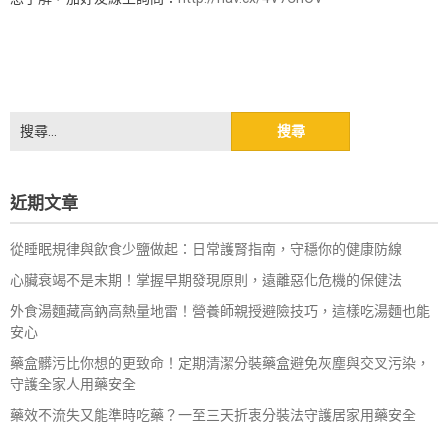
搜
尋
關
鍵
近期文章
字:
從睡眠規律與飲食少鹽做起：日常護腎指南，守穩你的健康防線
心臟衰竭不是末期！掌握早期發現原則，遠離惡化危機的保健法
外食湯麵藏高鈉高熱量地雷！營養師親授避險技巧，這樣吃湯麵也能
安心
藥盒髒污比你想的更致命！定期清潔分裝藥盒避免灰塵與交叉污染，
守護全家人用藥安全
藥效不流失又能準時吃藥？一至三天折衷分裝法守護居家用藥安全