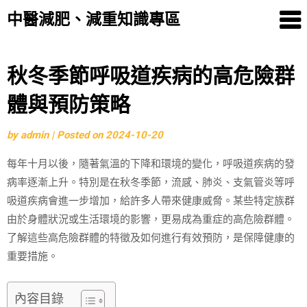
中醫減肥、減重知識專區
Skip
秋冬季節呼吸道疾病的高危險群
to
體與預防策略
content
by
admin
|
Posted on
2024-10-20
每年十月以後，隨著氣溫的下降和環境的變化，呼吸道疾病的發
病率逐漸上升。特別是在秋冬季節，流感、肺炎、支氣管炎等呼
吸道疾病會進一步增加，給許多人帶來健康威脅。某些特定族群
由於身體狀況或生活環境的影響，更易成為重症的高危險群體。
了解這些高危險群體的特徵及如何進行有效預防，是保障健康的
重要措施。
內容目錄