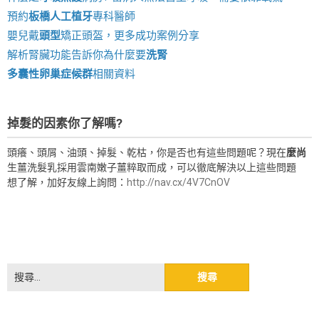
預約
板橋人工植牙
專科醫師
嬰兒戴
頭型
矯正頭盔，更多成功案例分享
解析腎臟功能告訴你為什麼要
洗腎
多囊性卵巢症候群
相關資料
掉髮的因素你了解嗎?
頭癢、頭屑、油頭、掉髮、乾枯，你是否也有這些問題呢？現在
麼尚
生薑洗髮乳採用雲南嫩子薑粹取而成，可以徹底解決以上這些問題
想了解，加好友線上詢問：
http://nav.cx/4V7CnOV
搜
尋
關
鍵