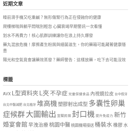
近期文章
字:
睡前滑手機又吃重鹹？無形傷腎行為正在侵蝕你的健康
爬樓梯喘與躺平悶喘別輕忽 心臟衰竭早期警訊一次看懂
划水不再費力！核心肌群訓練讓你在浪上持久爆發
藥丸混放危機！摩擦產生粉屑與細菌滋生，你的藥箱可能藏著健康隱
患
陽光和空氣竟會讓藥效蒸發？藥師警告：這樣放藥，吃下去可能沒效
標籤
L夾
L型資料夾
不孕症
內視鏡拉皮
AVX
兒童保健食品
台中假牙
多囊性卵巢
堆高機
塑膠射出成型
台北中醫減肥
台北植牙
大圖輸出
封口機
症候群
新竹
宜蘭民宿
提升免疫力
婚宴會館
桶裝水
桃園中醫
早洩治療
橡膠
水
桃園機場接送