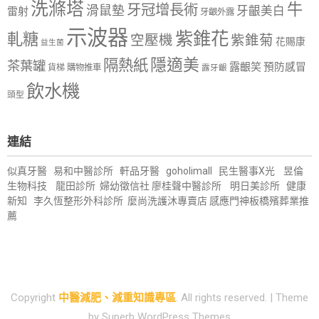
洗滌塔
牛
牙冠增長術
滑鼠墊
牙齦美白
雷射
牙齦外露
示波器
紫錐花
軋糖
空壓機
紫錐菊
花賜康
益生菌
隱適美
隔熱紙
茶葉罐
露齦笑
預防感冒
購物推車
貨梯
露牙齦
飲水機
頭型
連結
似真牙醫
易和中醫診所
軒品牙醫
goholimall
民生醫事X光
昱倫
生物科技
龍田診所
婦幼徵信社
廖桂聲中醫診所
明日美診所
健康
新知
李久恆整形外科診所
麼尚洗護沐專賣店
感應門神
板橋殯葬業推
薦
Copyright
中醫減肥、減重知識專區
. All rights reserved.
| Theme
by
Superb WordPress Themes