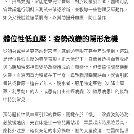
下，抬高雙腿，常能避免完全昏厥。對於反覆發作者，醫師可能
會建議進行傾斜床測試來確認診斷，並教導一些物理反壓動作，
如交叉雙腿並繃緊肌肉，以幫助提升血壓，防止發作。
體位性低血壓：姿勢改變的隱形危機
從躺著或坐著突然站起來時，感到頭暈眼花甚至差點暈倒，這就
是體位性低血壓的典型表現。正常情況下，身體會透過血管收縮
與心跳加快來補償姿勢改變造成的血壓變化。但當這個調節機制
失靈，血液因重力積聚在下半身，導致腦部瞬間缺血，就會引起
暈眩或昏厥。這在老年人、脫水者、服用特定藥物（如降血壓
藥、利尿劑）的人，或患有自主神經病變（如糖尿病患）的族群
中特別常見。
預防體位性低血壓引起的昏厥，關鍵在於「慢」。改變姿勢時務
必放慢速度，先在床邊坐一會兒再站起。早晨起床時風險最高，
應格外注意。確保充足的水分攝取，避免大量飲酒，在醫師指導