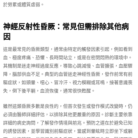
於勞累或體質虛弱。
神經反射性昏厥：常見但需排除其他病
因
這是最常見的昏厥類型，通常由特定的觸發因素引起，例如看到
血、極度疼痛、恐懼、長時間站立，或是在密閉悶熱的環境中。
其機制是迷走神經過度反應，導致心跳減慢、血管擴張，血壓驟
降，腦部供血不足。典型的血管迷走神經性昏厥，發作前常有前
驅症狀，如頭暈、噁心、冒冷汗、視力模糊或耳鳴，接著意識喪
失，倒下後平躺，血流恢復，通常很快甦醒。
雖然這類昏厥多數是良性的，但首次發生或發作模式改變時，仍
必須由醫師詳細評估，以排除其他更嚴重的原因。診斷主要依靠
詳細的病史詢問，了解發作情境與前兆。預防之道在於避免已知
的誘發因素，並學習識別前驅症狀，當感到暈眩時立即坐下或躺