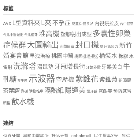
標籤
L夾
L型資料夾
不孕症
內視鏡拉皮
AVX
兒童保健食品
台中假牙
多囊性卵巢
堆高機
塑膠射出成型
台北中醫減肥
台北植牙
大圖輸出
封口機
症候群
新竹
宜蘭民宿
提升免疫力
婚宴會館
桶裝水
桃園中醫
早洩治療
橡膠
水
桃園機場接送
洗滌塔
牛
牙冠增長術
滑鼠墊
牙齦美白
雷射
牙齦外露
示波器
紫錐花
軋糖
空壓機
紫錐菊
花賜康
益生菌
隱適美
隔熱紙
茶葉罐
露齦笑
預防感冒
購物推車
貨梯
露牙齦
飲水機
頭型
連結
似真牙醫
易和中醫診所
軒品牙醫
goholimall
民生醫事X光
昱倫