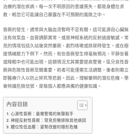
治療的潛在疾病。每一次不明原因的意識喪失，都是身體在求
救，輕忽它可能讓自己暴露在不可預期的風險之中。
昏厥的發生，通常與大腦血流暫時不足有關。這可能源自心臟無
法有效泵血、血管調節異常，或是神經系統的反射過度敏感。常
見的情境包括久站後突然暈厥、劇烈咳嗽或排尿時發生，或在極
度情緒壓力下倒下。然而，有些昏厥發生得毫無預兆，平靜坐著
或睡眠中也可能出現，這類情況尤其需要提高警覺。區分良性昏
厥與危險性昏厥至關重要，前者可能僅需生活調整，後者則需立
即醫療介入以防止猝死等悲劇。因此，理解暈倒的潛在危機，學
會辨識危險信號，是每個人都應具備的健康知識。
內容目錄
心源性昏厥：最需警惕的無聲殺手
神經反射性昏厥：常見但需排除其他病因
體位性低血壓：姿勢改變的隱形危機