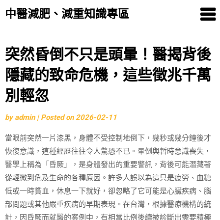
中醫減肥、減重知識專區
Skip
突然昏倒不只是頭暈！醫揭背後
to
隱藏的致命危機，這些徵兆千萬
content
別輕忽
by
admin
|
Posted on
2026-02-11
當眼前突然一片漆黑，身體不受控制地倒下，幾秒或幾分鐘後才
恢復意識，這種經歷往往令人驚恐不已。暈倒與暫時意識喪失，
醫學上稱為「昏厥」，是身體發出的重要警訊，背後可能潛藏著
從輕微到危及生命的各種原因。許多人誤以為這只是疲勞、血糖
低或一時貧血，休息一下就好，卻忽略了它可能是心臟疾病、腦
部問題或其他嚴重疾病的早期表現。在台灣，根據醫療機構的統
計，因昏厥而就醫的案例中，有相當比例後續被診斷出需要積極