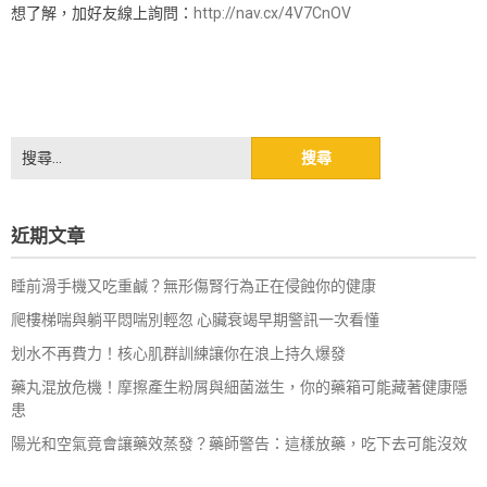
想了解，加好友線上詢問：
http://nav.cx/4V7CnOV
搜
尋
關
鍵
近期文章
字:
睡前滑手機又吃重鹹？無形傷腎行為正在侵蝕你的健康
爬樓梯喘與躺平悶喘別輕忽 心臟衰竭早期警訊一次看懂
划水不再費力！核心肌群訓練讓你在浪上持久爆發
藥丸混放危機！摩擦產生粉屑與細菌滋生，你的藥箱可能藏著健康隱
患
陽光和空氣竟會讓藥效蒸發？藥師警告：這樣放藥，吃下去可能沒效