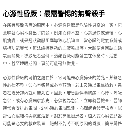
心源性昏厥：最需警惕的無聲殺手
在所有導致昏厥的原因中，心源性昏厥是危險性最高的一類。它
意味著心臟本身出了問題，例如心律不整、心跳過快或過慢、心
肌病變，或是冠狀動脈阻塞導致心肌缺血。當心臟的電氣系統或
結構功能異常，無法維持足夠的血液輸出時，大腦便會因缺血缺
氧而關機，導致患者暈倒。這類昏厥可能發生在休息時、活動
中，甚至睡眠期間，事前可能毫無徵兆。
心源性昏厥的可怕之處在於，它可能是心臟猝死的前兆。某些惡
性心律不整，如心室頻脈或心室顫動，若未及時以電擊搶救，患
者在幾分鐘內就可能死亡。因此，若昏厥伴隨胸痛、心悸、呼吸
急促，或有心臟病家族史，必須視為急症，立即就醫檢查。醫師
通常會安排心電圖、24小時心電圖監測、心臟超音波等檢查，以
評估心臟結構與電氣活動。對於高風險患者，植入式心臟去顫器
可能是必要的救命裝置。絕對不能將不明原因的昏厥，簡單歸咎