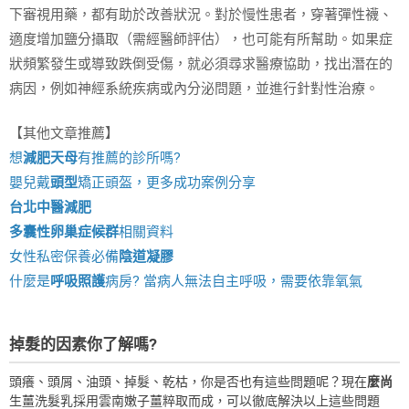
下審視用藥，都有助於改善狀況。對於慢性患者，穿著彈性襪、
適度增加鹽分攝取（需經醫師評估），也可能有所幫助。如果症
狀頻繁發生或導致跌倒受傷，就必須尋求醫療協助，找出潛在的
病因，例如神經系統疾病或內分泌問題，並進行針對性治療。
【其他文章推薦】
想
減肥天母
有推薦的診所嗎?
嬰兒戴
頭型
矯正頭盔，更多成功案例分享
台北中醫減肥
多囊性卵巢症候群
相關資料
女性私密保養必備
陰道凝膠
什麼是
呼吸照護
病房? 當病人無法自主呼吸，需要依靠氧氣
掉髮的因素你了解嗎?
頭癢、頭屑、油頭、掉髮、乾枯，你是否也有這些問題呢？現在
麼尚
生薑洗髮乳採用雲南嫩子薑粹取而成，可以徹底解決以上這些問題