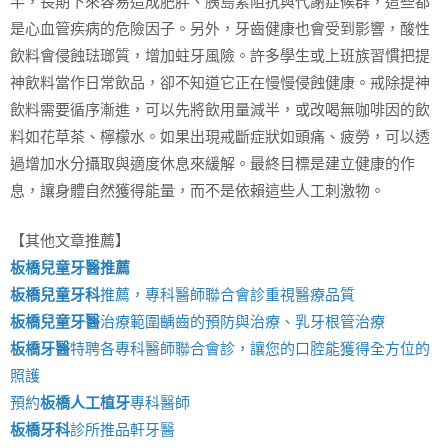
半，長期下來容易造成肥胖、胰島素阻抗與代謝症候群，這些都
是心血管疾病的危險因子。另外，牙齒健康也會受到影響，酸性
飲料會侵蝕琺瑯質，增加蛀牙風險。許多學生或上班族習慣把提
神飲料當作日常飲品，卻不知道它正在慢慢侵蝕健康。戒除提神
飲料需要循序漸進，可以先將飲用量減半，或改喝無咖啡因的飲
料如花草茶、檸檬水。如果出現戒斷症狀如頭痛、疲勞，可以透
過增加水分攝取與適度休息來緩解。最終目標是建立健康的作
息，讓身體自然獲得能量，而不是依賴這些人工刺激物。
【其他文章推薦】
板橋兒童牙醫推薦
板橋兒童牙科
推薦，專科醫師聯合會診重視醫療品質
板橋兒童牙醫
治療範圍齲齒的預防與治療、乳牙根管治療
板橋牙醫
特聘各專科醫師聯合會診，讓您的口腔能獲得全方位的
照護
預約
板橋人工植牙
專科醫師
板橋牙科
診所推品軒牙醫