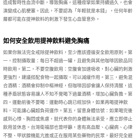
造成暫時性血流中斷，導致胸痛。這種痙攣如果持續過久，也會
演變成心肌梗塞。因此，不要認為「年輕就是本錢」，任何年齡
層都可能在提神飲料的刺激下發生心血管意外。
如何安全飲用提神飲料避免胸痛
如果你無法完全戒除提神飲料，至少應該遵循安全飲用原則。第
一，控制攝取量：每日不超過一罐，且避免與其他咖啡因飲品同
時飲用。第二，不要空腹飲用：空腹會加速吸收，對心臟的刺激
更強烈，建議搭配食物一起攝取，可以減緩作用。第三，避免混
合酒精：酒精會抑制中樞神經，但咖啡因卻會讓人保持清醒，這
種矛盾狀態容易讓人不知不覺喝下過量酒精，增加心臟負擔。第
四，運動前後不要喝：運動時心跳已經加快，如果再喝提神飲
料，可能讓心臟超負荷運作。第五，留意身體信號：如果喝完後
感到心悸、胸悶或焦慮，就代表你的身體無法承受，應立即停止
飲用並休息。台灣衛福部也曾呼籲，患有高血壓、心臟病、心律
不整、甲狀腺機能亢進或正在服用某些藥物的民眾，最好完全避