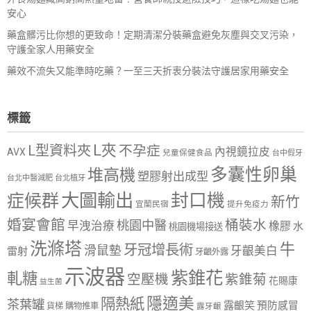
安心
藥盒髒污比你想的更致命！定期清潔分裝藥盒避免灰塵與交叉污染，
守護全家人用藥安全
藥效不流失又能準時吃藥？一至三天折衷分裝法守護居家用藥安全
標籤
L夾
L型資料夾
不孕症
內視鏡拉皮
AVX
兒童保健食品
台中假牙
多囊性卵巢
堆高機
塑膠射出成型
台北中醫減肥
台北植牙
大圖輸出
封口機
症候群
新竹
宜蘭民宿
提升免疫力
婚宴會館
桶裝水
桃園中醫
早洩治療
橡膠
水
桃園機場接送
洗滌塔
牛
牙冠增長術
滑鼠墊
牙齦美白
雷射
牙齦外露
示波器
紫錐花
軋糖
空壓機
紫錐菊
花賜康
益生菌
隱適美
隔熱紙
茶葉罐
露齦笑
預防感冒
購物推車
貨梯
露牙齦