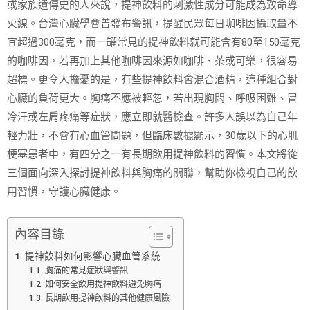
或家族遺傳史的人來說，提神飲料的刺激性成分可能成為致命導
火線。台灣心臟學會曾發布警訊，提醒民眾每日咖啡因攝取量不
宜超過300毫克，而一罐常見的提神飲料就可能含有80至150毫克
的咖啡因，若再加上其他咖啡因來源如咖啡、茶或可樂，很容易
超標。更令人擔憂的是，有些提神飲料會混合酒精，這種組合對
心臟的負荷更大。胸痛不應被輕忽，若出現胸悶、呼吸困難、冒
冷汗或左肩疼痛等症狀，應立即就醫檢查。許多人誤以為自己年
輕力壯，不會有心血管問題，但臨床數據顯示，30歲以下的心肌
梗塞患者中，有四分之一有長期飲用提神飲料的習慣。本文將從
三個面向深入探討提神飲料與胸痛的關聯，幫助你檢視自己的飲
用習慣，守護心臟健康。
內容目錄
提神飲料如何影響心臟血管系統
胸痛的常見症狀與警訊
如何安全飲用提神飲料避免胸痛
長期飲用提神飲料的其他健康風險