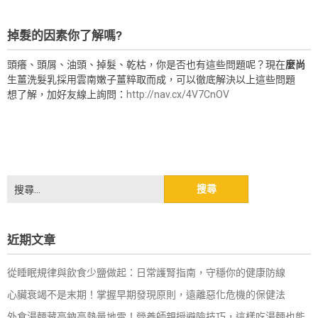
掉髮的因素你了解嗎?
頭癢、頭屑、油頭、掉髮、乾枯，你是否也有這些問題呢？現在
麼尚
生薑洗髮乳採用雲南嫩子薑粹取而成，可以徹底解決以上這些問題
想了解，加好友線上詢問：
http://nav.cx/4V7CnOV
搜
尋
關
鍵
近期文章
字:
從睡眠規律與飲食少鹽做起：日常護腎指南，守穩你的健康防線
心臟衰竭不是末期！掌握早期發現原則，遠離惡化危機的保健法
外食湯麵藏高鈉高熱量地雷！營養師親授避險技巧，這樣吃湯麵也能