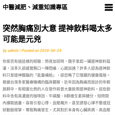
中醫減肥、減重知識專區
Skip
突然胸痛別大意 提神飲料喝太多
to
可能是元兇
content
by
admin
|
Posted on
2026-06-24
你是否有過這樣的經驗：熬夜加班時，隨手拿起一罐提神飲料猛
灌，沒多久卻感覺胸口一陣悶痛、心跳加速？許多人認為提神飲
料只是提神醒腦的「能量補給」，卻忽略了它隱藏的健康風險。
根據台灣多家醫療機構的臨床觀察，近年因為胸痛而就診的年輕
族群中，有相當比例的人在發作前曾大量飲用提神飲料。這些飲
料中含有高濃度的咖啡因、牛磺酸、B群維生素與糖分，短時間
內攝取過量，容易引發心悸、血壓飆升，甚至誘發心律不整或冠
狀動脈痙攣，導致胸痛發生。尤其對於本身有心臟疾病、高血壓