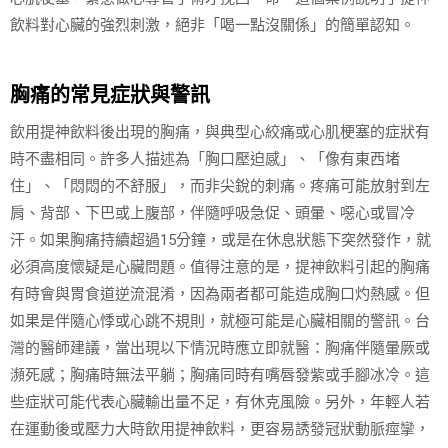
飲料對心臟的強烈刺激，絕非「喝一點沒關係」的簡單認知。
胸痛的常見症狀與警訊
飲用提神飲料後出現的胸痛，與典型心絞痛或心肌梗塞的症狀有
時不盡相同。許多人描述為「胸口壓迫感」、「像有東西堵
住」、「悶悶的不舒服」，而非尖銳的刺痛。疼痛可能放射到左
肩、背部、下巴或上腹部，伴隨呼吸急促、頭暈、噁心或冒冷
汗。如果胸痛持續超過15分鐘，或是在休息狀態下突然發作，就
必須高度懷疑是心臟問題。值得注意的是，提神飲料引起的胸痛
有時會與胃食道逆流混淆，因為兩者都可能造成胸口灼熱感。但
如果是伴隨心悸或心跳不規則，就極可能是心臟相關的警訊。台
灣的醫師建議，當出現以下情況時應立即就醫：胸痛伴隨暈厥或
瀕死感；胸痛時無法平躺；胸痛同時有嘴唇發紫或手腳冰冷。這
些症狀可能代表心臟輸出量不足，有休克風險。另外，年輕人若
在運動後或壓力大時飲用提神飲料，更容易誘發冠狀動脈痙攣，