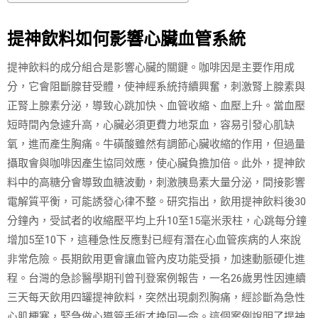
提神飲料如何影響心臟血管系統
提神飲料的成分組合是影響心臟的關鍵。咖啡因是主要作用成
分，它會阻斷腺苷受體，使神經系統持續興奮，刺激腎上腺素與
正腎上腺素分泌，導致心跳加快、血管收縮、血壓上升。當血壓
短時間內急遽升高，心臟必須更費力地泵血，容易引發心肌缺
氧，進而產生胸痛。牛磺酸雖然有調節心臟收縮的作用，但過量
攝取會與咖啡因產生協同效應，使心臟負擔加倍。此外，提神飲
料中的高糖分會導致血糖波動，刺激胰島素大量分泌，間接影響
電解質平衡，可能誘發心律不整。研究指出，飲用提神飲料後30
分鐘內，受試者的收縮壓平均上升10至15毫米汞柱，心跳每分鐘
增加5至10下，這種急性反應對已經有潛在心血管疾病的人來說
非常危險。長期飲用更會讓血管內皮功能受損，加速動脈硬化進
程。台灣的急診醫學期刊曾刊登案例報告，一名26歲男性因連續
三天每天飲用四罐提神飲料，突然出現劇烈胸痛，經診斷為急性
心肌梗塞，緊急做心導管手術才挽回一命。這個案例說明了提神