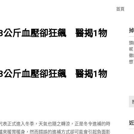
首頁
掉
8公斤血壓卻狂飆 醫揭1物
頭
呢
徹
想
8公斤血壓卻狂飆 醫揭1物
搜
尋
關
鍵
近
代表正式進入冬季，天氣也隨之轉涼，正是冬令進補的時
字:
爐來暖胃暖身，然而錯誤的進補方式卻可能會引起負面影