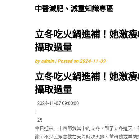
中醫減肥、減重知識專區
Skip
立冬吃火鍋進補！她激瘦
to
攝取過量
content
by
admin
|
Posted on
2024-11-09
立冬吃火鍋進補！她激瘦
攝取過量
2024-11-07 09:00:00
|
25
今日迎來二十四節氣當中的立冬，到了立冬這天，
節，不少民眾喜歡在天冷時吃火鍋、薑母鴨或羊肉