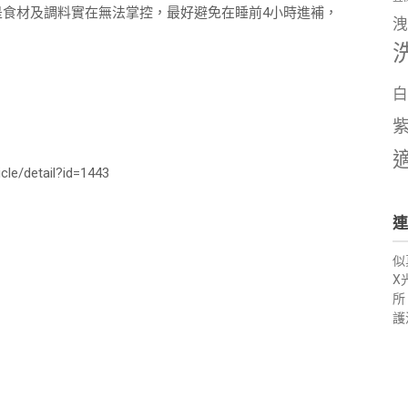
是食材及調料實在無法掌控，最好避免在睡前4小時進補，
洩
白
le/detail?id=1443
連
似
X
所
護