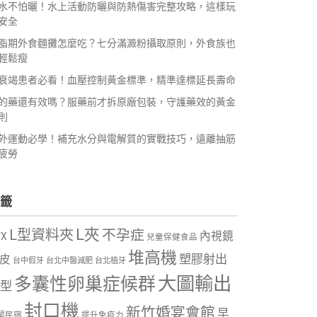
水不怕曬！水上活動防曬與防熱傷害完整攻略，這樣玩
安全
脂期外食麵攤怎麼吃？七分滿澱粉攝取原則，外食族也
輕鬆瘦
衰竭患者必看！血壓控制黃金標準，精準達標延長壽命
的藥還有效嗎？服藥前才拆原廠包裝，守護藥效的黃金
則
外運動必學！補充水分與電解質的實戰技巧，遠離抽筋
疲勞
籤
L夾
L型資料夾
不孕症
內視鏡
VX
兒童保健食品
堆高機
塑膠射出
皮
台中假牙
台北中醫減肥
台北植牙
大圖輸出
多囊性卵巢症候群
型
封口機
新竹婚宴會館
早
蘭民宿
提升免疫力