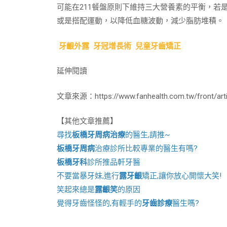
可能在211餐盤原則下維持三大營養素的平衡，若
或是搭配運動，以降低血糖波動，減少脂肪堆積。
牙齦外露
牙冠增長術
兒童牙齒矯正
延伸閱讀
文章來源：https://www.fanhealth.com.tw/front/artic
【其他文章推薦】
尋找
板橋牙周病治療
的醫生,請推~
板橋牙周病
治療診所比較專業的醫生有嗎?
板橋牙科
診所推品軒牙醫
不要當暴牙妹,進行
露牙齦
矯正,讓你放心開懷大笑!
笑起來總是
露齦笑
的原因
覺得牙齒怪怪的,有輕手的
牙齒診療
醫生嗎?