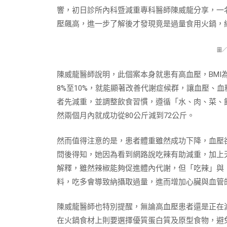
響，初日診所內科暨減重專科醫師陳威龍分享，一名
壓飆高，進一步了解後才發現竟是過量食用火鍋，
圖／
陳威龍醫師說明，此個案本身就患有高血壓，BMI
8%至10%，就能顯著改善代謝症候群，讓血壓、
者先減重，並調整飲食習慣，遵循「水、肉、菜、
然兩個月內就成功從80公斤減到72公斤。
然而值得注意的是，患者體重雖然成功下降，血壓卻持
問後得知，她因為看到網路說吃辣有助減重，加上
解釋，雖然辣椒能夠促進體內代謝，但「吃辣」與
料，吃多會導致納攝取過量，進而增加心臟與血管
陳威龍醫師也特別提醒，無論高血壓患者還是正在
在火鍋食材上則要選擇優質蛋白質及原型食物，避