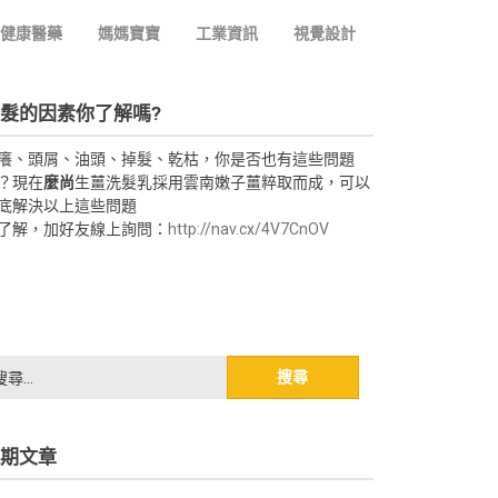
健康醫藥
媽媽寶寶
工業資訊
視覺設計
髮的因素你了解嗎?
癢、頭屑、油頭、掉髮、乾枯，你是否也有這些問題
？現在
麼尚
生薑洗髮乳採用雲南嫩子薑粹取而成，可以
底解決以上這些問題
了解，加好友線上詢問：
http://nav.cx/4V7CnOV
期文章