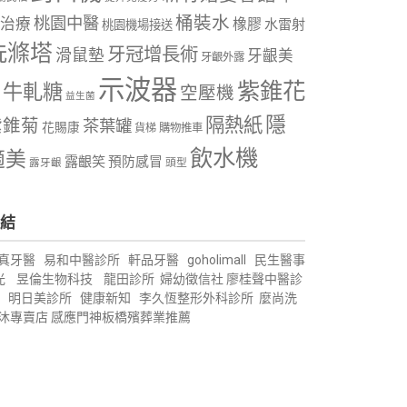
桶裝水
桃園中醫
治療
橡膠
水雷射
桃園機場接送
洗滌塔
牙冠增長術
滑鼠墊
牙齦美
牙齦外露
示波器
紫錐花
牛軋糖
空壓機
益生菌
隱
隔熱紙
紫錐菊
茶葉罐
花賜康
購物推車
貨梯
飲水機
適美
露齦笑
預防感冒
露牙齦
頭型
結
真牙醫
易和中醫診所
軒品牙醫
goholimall
民生醫事
光
昱倫生物科技
龍田診所
婦幼徵信社
廖桂聲中醫診
明日美診所
健康新知
李久恆整形外科診所
麼尚洗
沐專賣店
感應門神
板橋殯葬業推薦