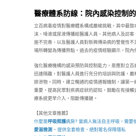
醫療體系防線：院內感染控制的
立百病毒疫情對醫療體系構成嚴峻挑戰，其中最致
沫、唾液或尿液傳播給醫護人員、其他病人及訪客
施不完善、以及醫護人員對新興傳染病的警覺性不
場所轉變為傳播熱點。過去的疫情經驗顯示，院內
強化醫療機構的感染預防與控制能力，是應對立百
迅速隔離，對醫護人員進行充分的培訓與防護，嚴
排泄物。同時，建立暢通的疫情通報機制，讓第一
重要，提高民眾對疾病症狀的認知，鼓勵在有接觸
療系統更早介入，阻斷傳播鏈。
【其他文章推薦】
什麼是
呼吸照護
病房? 當病人無法自主呼吸，需要
愛滋檢測
– 提供全套檢查，絕對匿名保障隱私