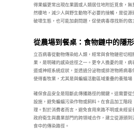
得果蝠更常出現在果園或人類居住地附近覓食，無
然棲地，減少人與野生動物不必要的接觸，是從源
破壞生態，也可能加劇問題，促使病毒尋找新的宿
從農場到餐桌：食物鏈中的隱形
立百病毒從動物傳染給人類，經常與食物鏈密切相
果，是明確的感染途徑之一。更令人擔憂的是，病
道或神經系統症狀，並透過分泌物或排泄物將病毒
使得畜牧業，尤其是與蝙蝠活動區域重疊的養殖場
確保食品安全是阻斷此傳播路徑的關鍵。這需要從
設施，避免蝙蝠污染作物或飼料。在食品加工階段
理。對於消費者而言，避免食用來路不明或未經妥
政府衛生與農業部門的跨領域合作，建立從源頭到
食中的傳染路徑。