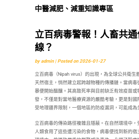
中醫減肥、減重知識專區
Skip
立百病毒警報！人畜共通
to
線？
content
by
admin
|
Posted on
2026-01-27
立百病毒（Nipah virus）的出現，為全球公
天然宿主，悄然建立起跨越物種的傳播鏈。當病毒
暴便開始醞釀。其高致死率與目前缺乏有效疫苗或
發，不僅是對當地醫療資源的嚴酷考驗，更是對國
受地理疆界限制，一個地區的防疫漏洞，可能成為
立百病毒的傳染路徑複雜且隱蔽。在自然環境中，
人類食用了這些遭污染的食物，病毒便找到新的宿