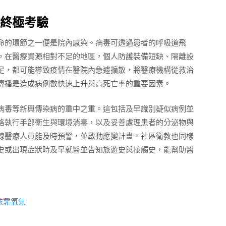
終極考驗
命的環節之一便是院內感染。病毒可透過患者的呼吸道飛
。在醫療資源相對不足的地區，個人防護裝備短缺、隔離設
足，都可能導致疫情在醫院內急遽擴散，將醫療機構從救治
傳播是造成病例數快速上升與高死亡率的重要因素。
病毒等新興傳染病的重中之重。這包括及早識別疑似病例並
格執行手部衛生與環境消毒，以及妥善處理患者的分泌物與
線醫療人員能及時預警，並啟動應變計畫。社區衛教也同樣
史或出現症狀時及早就醫並告知旅遊史與接觸史，能幫助醫
依靠氧氣