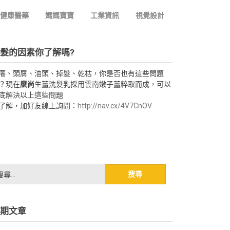
健康醫藥
媽媽寶寶
工業資訊
視覺設計
髮的因素你了解嗎?
癢、頭屑、油頭、掉髮、乾枯，你是否也有這些問題
？現在
麼尚
生薑洗髮乳採用雲南嫩子薑粹取而成，可以
底解決以上這些問題
了解，加好友線上詢問：
http://nav.cx/4V7CnOV
期文章