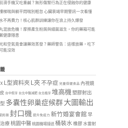
前滑手機又吃重鹹？無形傷腎行為正在侵蝕你的健康
樓梯喘與躺平悶喘別輕忽 心臟衰竭早期警訊一次看懂
水不再費力！核心肌群訓練讓你在浪上持久爆發
丸混放危機！摩擦產生粉屑與細菌滋生，你的藥箱可能
著健康隱患
光和空氣竟會讓藥效蒸發？藥師警告：這樣放藥，吃下
可能沒效
籤
L夾
L型資料夾
不孕症
內視鏡
VX
兒童保健食品
堆高機
塑膠射出
皮
台中假牙
台北中醫減肥
台北植牙
大圖輸出
多囊性卵巢症候群
型
封口機
新竹婚宴會館
早
蘭民宿
提升免疫力
桶裝水
桃園中醫
治療
橡膠
水雷射
桃園機場接送