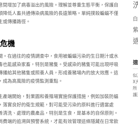
意間增加了病毒溢出的風險。理解並尊重生態平衡，保護自
頭降低人畜共通傳染病風險的長遠策略。單純撲殺蝙蝠不僅
白
主或傳播路徑。
危機
關。在過往的疫情調查中，食用被蝙蝠污染的生日期汁或水
連
毒也能感染家畜，特別是豬隻。受感染的豬隻可能出現呼吸
傳播給其他豬隻或照養人員，形成養豬場內的放大效應。這
似
，成為高風險的疫情監測重點。
X
所
護
生產端開始，對果園和養殖場實施保護措施，例如加裝防蝠
，落實良好的衛生規範，對可能受污染的原料進行適當處
善清洗、處理的農產品，特別是生食，是基本的自保原則。
消費端的追溯與預警系統，才能有效管理這條隱藏在日常飲