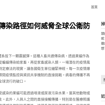
首頁
掉
傳染路徑如何威脅全球公衛防
頭
呢
徹
想
共衛生體系投下一顆震撼彈。這種人畜共通傳染病，透過果蝠作為
從蝙蝠傳染給家畜，再從家畜感染人類，一場潛在的疫情風
特定療法的現實，讓各國衛生單位繃緊神經。每一次疫情爆
際間疫情監控與資訊共享機制的直接挑戰。病毒的傳播不再
搜
全球流行的破口。
尋
關
鍵
受感染的果蝠可能透過唾液或尿液污染水果，當其他動物或
近
字:
主。此外，人與人之間的直接接觸傳播，特別是在醫療照護