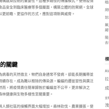
機構感染控制的重要性。這種多路徑的傳播模式，使得疫情
睡
食品安全到臨床醫療等多個層面，構築立體的防禦網。全球
爬
以更前瞻、更協作的方式，應對這項新興威脅。
划
藥
藏
陽
去
標
的關鍵
A
為病毒的天然宿主，牠們自身通常不發病，卻能長期攜帶並
拉
持續存在，成為難以根除的傳染源。蝙蝠的遷徙習性與廣泛
然而，將疫情責任簡單歸咎於蝙蝠並不公平，更非解決之
成
森林健康與生物多樣性至關重要。
宜
洩
與人類社區的接觸界面大幅增加。森林砍伐、農業擴張，使