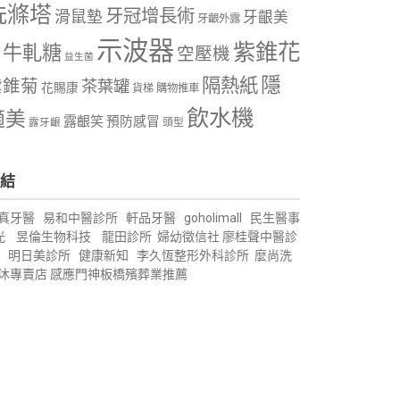
洗滌塔
牙冠增長術
滑鼠墊
牙齦美
牙齦外露
示波器
紫錐花
牛軋糖
空壓機
益生菌
隱
隔熱紙
紫錐菊
茶葉罐
花賜康
購物推車
貨梯
飲水機
適美
露齦笑
預防感冒
露牙齦
頭型
結
真牙醫
易和中醫診所
軒品牙醫
goholimall
民生醫事
光
昱倫生物科技
龍田診所
婦幼徵信社
廖桂聲中醫診
明日美診所
健康新知
李久恆整形外科診所
麼尚洗
沐專賣店
感應門神
板橋殯葬業推薦