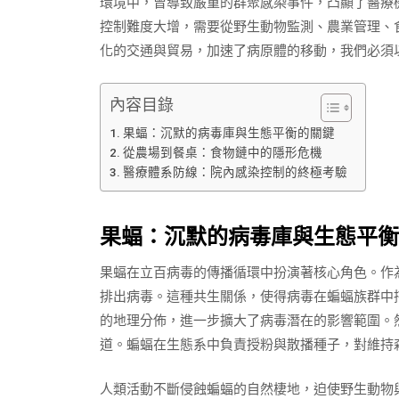
環境中，曾導致嚴重的群聚感染事件，凸顯了醫療
控制難度大增，需要從野生動物監測、農業管理、
化的交通與貿易，加速了病原體的移動，我們必須
內容目錄
果蝠：沉默的病毒庫與生態平衡的關鍵
從農場到餐桌：食物鏈中的隱形危機
醫療體系防線：院內感染控制的終極考驗
果蝠：沉默的病毒庫與生態平衡
果蝠在立百病毒的傳播循環中扮演著核心角色。作
排出病毒。這種共生關係，使得病毒在蝙蝠族群中
的地理分佈，進一步擴大了病毒潛在的影響範圍。
道。蝙蝠在生態系中負責授粉與散播種子，對維持
人類活動不斷侵蝕蝙蝠的自然棲地，迫使野生動物