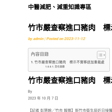
中醫減肥、減重知識專區
Skip
竹市嚴查察進口豬肉 標
to
by
admin
|
Posted on
2023-11-12
content
內容目錄
竹市嚴查察進口豬肉 標示不實移送加重裁處
您也喜歡
竹市嚴查察進口豬肉 標
By
2023 年 10 月 7 日
【記者 彭慧婉／竹市 報導】新竹市衛生局近日接