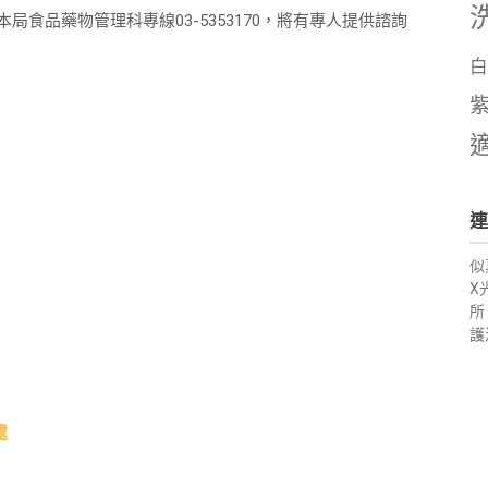
局食品藥物管理科專線03-5353170，將有專人提供諮詢
白
連
似
X
所
護
處