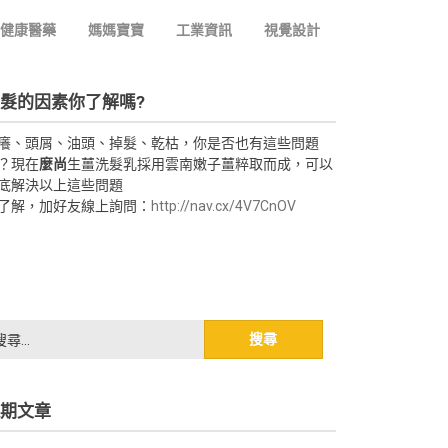
健康醫藥
媽媽寶寶
工業資訊
視覺設計
髮的因素你了解嗎?
癢、頭屑、油頭、掉髮、乾枯，你是否也有這些問題
？現在
麼尚
生薑洗髮乳採用雲南嫩子薑粹取而成，可以
底解決以上這些問題
了解，加好友線上詢問：
http://nav.cx/4V7CnOV
期文章