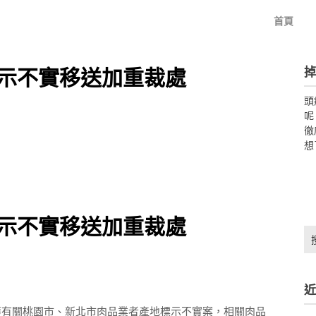
首頁
掉
示不實移送加重裁處
頭
呢
徹
想
示不實移送加重裁處
搜
尋
關
鍵
近
字:
獲有關桃園市、新北市肉品業者產地標示不實案，相關肉品