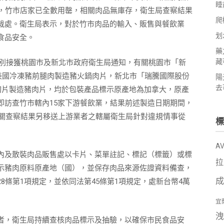
睡
查，竹市店家已全數用罄，相關肉品無庫存，衛生局查察結果
爬
裁處。衛生局表示，對於竹市肉品的輸入、販售與餐飲業
划
食品安全。
藥
藏
日分別接獲桃園市及新北市政府衛生局通知，有關桃園市「新
以美國冷凍豬前腿肉製造豬火鍋肉片，新北市「瑞騰國際股份
陽
去
切片製造豬肉片，均於包裝產品標示原產地為加拿大，原產
即訪查竹市轄內15家下游餐飲業，結果前述製造日期期間，
相關查察結果另移送上游業者之轄屬衛生局針對違規情事從
標
A
內及散裝肉品販售處以卡片、菜單註記、標記（標籤）或標
拉
示豬肉原料原產地（國），並保存肉品來源佐證資料備查，
成
8條第1項規定，並依同法第45條第1項規定，處新台幣4萬
宜
洩
者，衛生局持續查核肉品標示及抽驗，以確保市民食品安