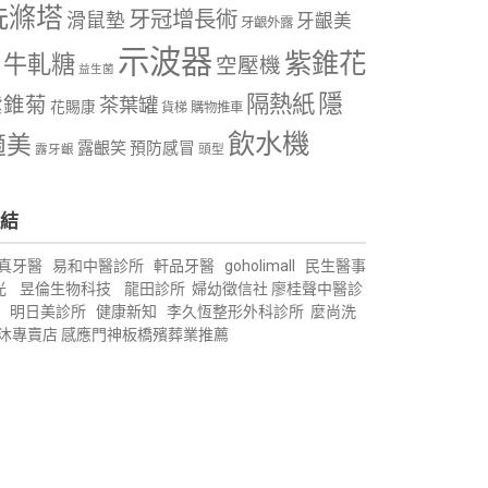
洗滌塔
牙冠增長術
滑鼠墊
牙齦美
牙齦外露
示波器
紫錐花
牛軋糖
空壓機
益生菌
隱
隔熱紙
紫錐菊
茶葉罐
花賜康
購物推車
貨梯
飲水機
適美
露齦笑
預防感冒
露牙齦
頭型
結
真牙醫
易和中醫診所
軒品牙醫
goholimall
民生醫事
光
昱倫生物科技
龍田診所
婦幼徵信社
廖桂聲中醫診
明日美診所
健康新知
李久恆整形外科診所
麼尚洗
沐專賣店
感應門神
板橋殯葬業推薦