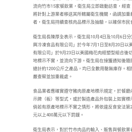
流向竹市15家餐飲業，衛生局立即啟動訪查，經
將針對上游業者移送其所轄屬衛生機關，函請加重
者，衛生局持續查核肉品標示及抽驗，以確保市民
衛生局長陳厚全表示，衛生局10月4日及10月6
興冷凍食品有限公司」於今年7月1日至8月20日
有限公司」於9月23日以美國梅花肉經塑型組合後
地標示不實，並流向下游。衛生局在接獲通知後隨
總計約1200公斤之產品，均已全數用罄無庫存。
嚴查察並加重裁處。
食品業者應確實遵守豬肉原產地標示規定，於餐廳
示牌（板）等型式，或於製造產品外包裝上如實標
倘若有原產地標示不實之情形，將依違反食安法第2
元以上400萬元以下罰鍰。
衛生局表示，對於竹市肉品的輸入、販售與餐飲業