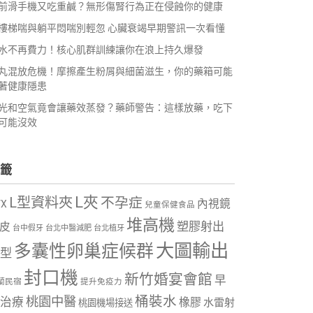
前滑手機又吃重鹹？無形傷腎行為正在侵蝕你的健康
樓梯喘與躺平悶喘別輕忽 心臟衰竭早期警訊一次看懂
水不再費力！核心肌群訓練讓你在浪上持久爆發
丸混放危機！摩擦產生粉屑與細菌滋生，你的藥箱可能
著健康隱患
光和空氣竟會讓藥效蒸發？藥師警告：這樣放藥，吃下
可能沒效
籤
L夾
L型資料夾
不孕症
內視鏡
VX
兒童保健食品
堆高機
塑膠射出
皮
台中假牙
台北中醫減肥
台北植牙
大圖輸出
多囊性卵巢症候群
型
封口機
新竹婚宴會館
早
蘭民宿
提升免疫力
桶裝水
桃園中醫
治療
橡膠
水雷射
桃園機場接送