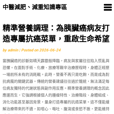
中醫減肥、減重知識專區
Skip
精準營養調理：為胰臟癌病友打
to
造專屬抗癌菜單，重啟生命希望
content
by
admin
|
Posted on
2026-06-24
當胰臟癌的診斷如晴天霹靂般降臨，病友與家屬往往陷入慌亂與
恐懼。在面對手術、化療、放療等艱辛治療歷程時，身體正經歷
一場前所未有的消耗戰。此時，營養不再只是吃飽，而是成為對
抗病魔的關鍵武器。傳統的營養建議往往過於籠統，無法滿足每
位病友獨特的代謝狀態與副作用反應。精準營養調理的概念因此
應運而生，它強調根據個人的腫瘤特性、治療階段、身體組成、
消化功能甚至基因背景，量身打造專屬的抗癌菜單。這不僅能緩
解治療帶來的不適，如噁心、嘔吐、腹瀉或食慾不振，更能維持