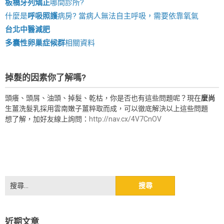
板橋牙列矯正
哪間診所?
什麼是
呼吸照護
病房? 當病人無法自主呼吸，需要依靠氧氣
台北中醫減肥
多囊性卵巢症候群
相關資料
掉髮的因素你了解嗎?
頭癢、頭屑、油頭、掉髮、乾枯，你是否也有這些問題呢？現在
麼尚
生薑洗髮乳採用雲南嫩子薑粹取而成，可以徹底解決以上這些問題
想了解，加好友線上詢問：
http://nav.cx/4V7CnOV
搜
尋
關
鍵
近期文章
字: