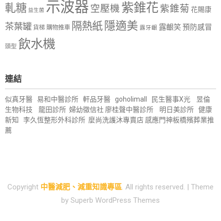
示波器
紫錐花
軋糖
空壓機
紫錐菊
花賜康
益生菌
隱適美
隔熱紙
茶葉罐
露齦笑
預防感冒
購物推車
貨梯
露牙齦
飲水機
頭型
連結
似真牙醫
易和中醫診所
軒品牙醫
goholimall
民生醫事X光
昱倫
生物科技
龍田診所
婦幼徵信社
廖桂聲中醫診所
明日美診所
健康
新知
李久恆整形外科診所
麼尚洗護沐專賣店
感應門神
板橋殯葬業推
薦
Copyright
中醫減肥、減重知識專區
. All rights reserved.
| Theme
by
Superb WordPress Themes