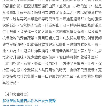
的虱目魚粥，搭配胡蘿蔔泥與山藥，並添加一小匙魚油；午點是
蒸蛋羹加上碎豆腐；晚餐則為雞肉泥與南瓜泥，佐以橄欖油拌燙
青菜；晚點再喝半罐腫瘤專用營養品。經過兩週調整，他的腹瀉
次數減少，食慾逐漸恢復，體重停止下滑。透過持續監控體重與
生化數值，菜單進一步加入薑黃、黑胡椒等抗炎香料，以及富含
抗氧化物的深色蔬菜。實用建議方面，病友與家屬可先與營養師
建立良好溝通，記錄每日飲食與症狀變化。烹調方式以蒸、煮、
燉、炒為主，避免油炸與燒烤。善用辛香料如薑、蒜、蔥、九層
塔來提升風味，減少鹽與糖的使用。假日時可製作營養能量球
（使用堅果、燕麥、蜂蜜、蛋白粉），方便隨身攜帶。此外，保
持正向心態，享受與家人共同用餐的時光，食物不只是營養，更
是支持與陪伴的象徵。每一口專屬的抗癌菜單，都是對抗疾病的
具體行動。
【其他文章推薦】
解析腎臟功能告訴你為什麼要
洗腎