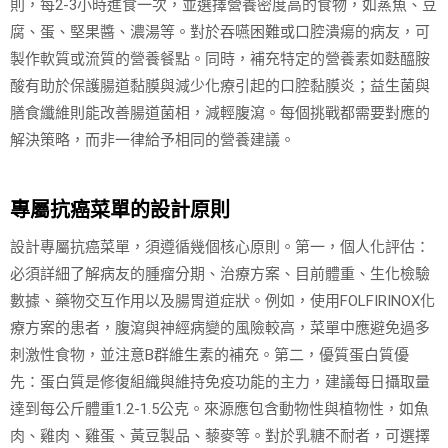
則，每2-3小時進食一次，並選擇營養密度高的食物，如蒸魚、豆
腐、蛋、堅果醬、濃湯等。對於吞嚥困難或口腔潰瘍的病友，可
製作軟質或流質的營養餐點。同時，補充特定的營養素如麩醯胺
酸有助於保護腸道黏膜與減少化療引起的口腔黏膜炎；益生菌與
膳食纖維則能改善腸道菌相，減輕腹瀉。每個挑戰都需要對應的
解決策略，而非一律給予相同的營養建議。
專屬抗癌菜單的設計原則
設計專屬抗癌菜單，須遵循幾個核心原則。第一，個人化評估：
必須詳細了解病友的腫瘤分期、治療方案、目前體重、生化檢驗
數據、藥物交互作用以及腸胃道症狀。例如，使用FOLFIRINOX化
療方案的患者，腹瀉與神經病變的風險較高，菜單中應避免過多
刺激性食物，並注意B群維生素的補充。第二，優質蛋白質優
先：蛋白質是修復組織與維持免疫功能的主力，建議每日攝取量
達到每公斤體重1.2-1.5公克。來源應包含動物性與植物性，如魚
肉、雞肉、雞蛋、黃豆製品、藜麥等。對於乳糖不耐者，可選擇