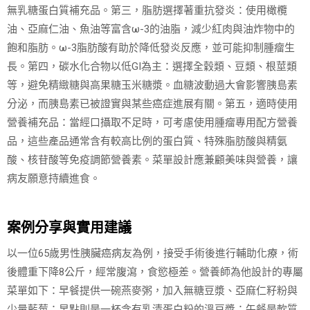
無乳糖蛋白質補充品。第三，脂肪選擇著重抗發炎：使用橄欖
油、亞麻仁油、魚油等富含ω-3的油脂，減少紅肉與油炸物中的
飽和脂肪。ω-3脂肪酸有助於降低發炎反應，並可能抑制腫瘤生
長。第四，碳水化合物以低GI為主：選擇全穀類、豆類、根莖類
等，避免精緻糖與高果糖玉米糖漿。血糖波動過大會影響胰島素
分泌，而胰島素已被證實與某些癌症進展有關。第五，適時使用
營養補充品：當經口攝取不足時，可考慮使用腫瘤專用配方營養
品，這些產品通常含有較高比例的蛋白質、特殊脂肪酸與精氨
酸、核苷酸等免疫調節營養素。菜單設計應兼顧美味與營養，讓
病友願意持續進食。
案例分享與實用建議
以一位65歲男性胰臟癌病友為例，接受手術後進行輔助化療，術
後體重下降8公斤，經常腹瀉，食慾極差。營養師為他設計的專屬
菜單如下：早餐提供一碗燕麥粥，加入無糖豆漿、亞麻仁籽粉與
少量藍莓；早點則是一杯含有乳清蛋白粉的溫豆漿；午餐是軟質