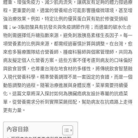
體重、增強免疫力、減少肌肉流失，讓病友有足夠的體力撐過療
程。更重要的是，適當的營養組合可能影響腫瘤微環境，甚至增
強治療效果。例如，特定比例的優質蛋白質有助於修復受損組
織；ω-3脂肪酸具有抗發炎與免疫調節作用；而適量的碳水化合
物則需選擇低升糖指數來源，避免刺激胰島素樣生長因子。每一
項營養素的比例與來源，都需經過審慎計算與調整。在台灣，愈
來愈多醫療團隊結合營養師、腫瘤科醫師與個案管理師，共同為
病友擬定個人化營養方案。這些方案不僅考慮到病友的口味偏好
與飲食習慣，也尊重台灣在地食材的多樣性，將傳統飲食智慧融
入現代營養科學。精準營養調理不是一套固定的食譜，而是一個
動態調整的過程。隨著治療進展與身體反應，菜單需要持續優
化。這篇文章將深入探討如何為胰臟癌病友設計專屬的抗癌菜
單，從營養需求分析到實際菜餚搭配，幫助病友在抗癌路上走得
更有力量。
內容目錄