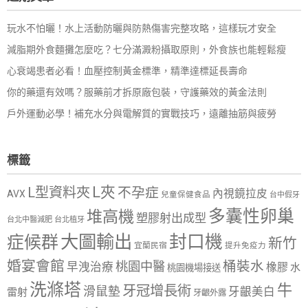
玩水不怕曬！水上活動防曬與防熱傷害完整攻略，這樣玩才安全
減脂期外食麵攤怎麼吃？七分滿澱粉攝取原則，外食族也能輕鬆瘦
心衰竭患者必看！血壓控制黃金標準，精準達標延長壽命
你的藥還有效嗎？服藥前才拆原廠包裝，守護藥效的黃金法則
戶外運動必學！補充水分與電解質的實戰技巧，遠離抽筋與疲勞
標籤
L夾
L型資料夾
不孕症
內視鏡拉皮
AVX
兒童保健食品
台中假牙
多囊性卵巢
堆高機
塑膠射出成型
台北中醫減肥
台北植牙
大圖輸出
封口機
症候群
新竹
宜蘭民宿
提升免疫力
婚宴會館
桶裝水
桃園中醫
早洩治療
橡膠
水
桃園機場接送
洗滌塔
牛
牙冠增長術
滑鼠墊
牙齦美白
雷射
牙齦外露