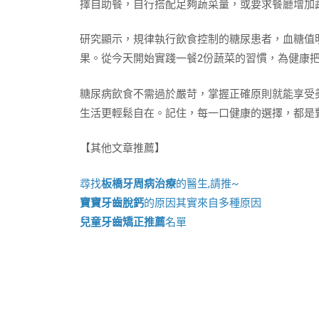
擇自助餐，自行搭配足夠蔬菜量，或要求餐廳增加
研究顯示，規律執行飲食控制的糖尿患者，血糖值
果。從今天開始實踐一餐2份蔬菜的習慣，為健康
糖尿病飲食不需過於嚴苛，掌握正確原則就能享受
生活更輕鬆自在。記住，每一口健康的選擇，都是
【其他文章推薦】
尋找
板橋牙周病治療
的醫生,請推~
寶寶牙齒脫鈣
的原因其實來自多種原因
兒童牙齒矯正推薦
名單