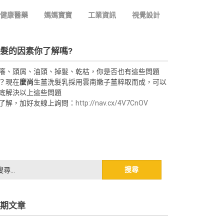
健康醫藥
媽媽寶寶
工業資訊
視覺設計
髮的因素你了解嗎?
癢、頭屑、油頭、掉髮、乾枯，你是否也有這些問題
？現在
麼尚
生薑洗髮乳採用雲南嫩子薑粹取而成，可以
底解決以上這些問題
了解，加好友線上詢問：
http://nav.cx/4V7CnOV
期文章