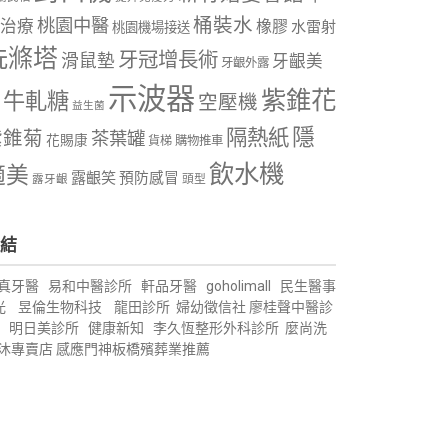
桶裝水
桃園中醫
治療
橡膠
水雷射
桃園機場接送
洗滌塔
牙冠增長術
滑鼠墊
牙齦美
牙齦外露
示波器
紫錐花
牛軋糖
空壓機
益生菌
隱
隔熱紙
紫錐菊
茶葉罐
花賜康
購物推車
貨梯
飲水機
適美
露齦笑
預防感冒
露牙齦
頭型
結
真牙醫
易和中醫診所
軒品牙醫
goholimall
民生醫事
光
昱倫生物科技
龍田診所
婦幼徵信社
廖桂聲中醫診
明日美診所
健康新知
李久恆整形外科診所
麼尚洗
沐專賣店
感應門神
板橋殯葬業推薦