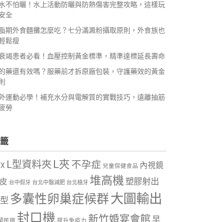
水不怕曬！水上活動防曬與防熱傷害完整攻略，這樣玩
安全
脂期外食麵攤怎麼吃？七分滿澱粉攝取原則，外食族也
輕鬆瘦
衰竭患者必看！血壓控制黃金標準，精準達標延長壽命
的藥還有效嗎？服藥前才拆原廠包裝，守護藥效的黃金
則
外運動必學！補充水分與電解質的實戰技巧，遠離抽筋
疲勞
籤
L夾
L型資料夾
不孕症
內視鏡
VX
兒童保健食品
堆高機
塑膠射出
皮
台中假牙
台北中醫減肥
台北植牙
大圖輸出
多囊性卵巢症候群
型
封口機
新竹婚宴會館
早
蘭民宿
提升免疫力