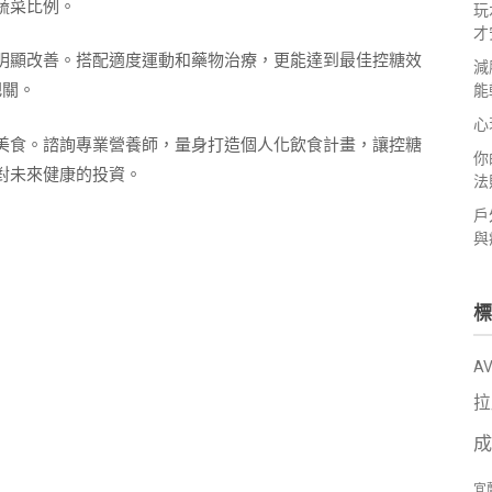
蔬菜比例。
玩
才
明顯改善。搭配適度運動和藥物治療，更能達到最佳控糖效
減
把關。
能
心
美食。諮詢專業營養師，量身打造個人化飲食計畫，讓控糖
你
對未來健康的投資。
法
戶
與
標
A
拉
成
宜