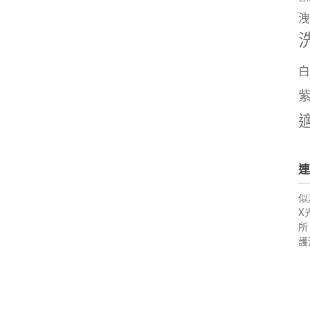
洩
白
連
似
X
所
護