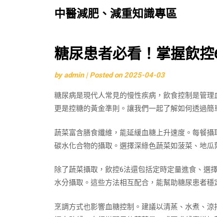
中醫減肥、減重知識專區
Skip
糖尿患者必看！掌握飲控6
to
by
admin
|
Posted on
2025-04-03
content
糖尿病是現代人常見的慢性疾病，飲食控制是管理
更是控糖的黃金準則。讓我們一起了解如何透過簡
蔬菜富含膳食纖維，能延緩血糖上升速度。每餐攝取
碳水化合物的攝取。選擇深綠色蔬菜如菠菜、地瓜
除了蔬菜攝取，飲控6法還包括定時定量進食、選擇
水分攝取。這些方法相互配合，能幫助糖尿患者穩
烹調方式也影響血糖控制。建議以清蒸、水煮、涼