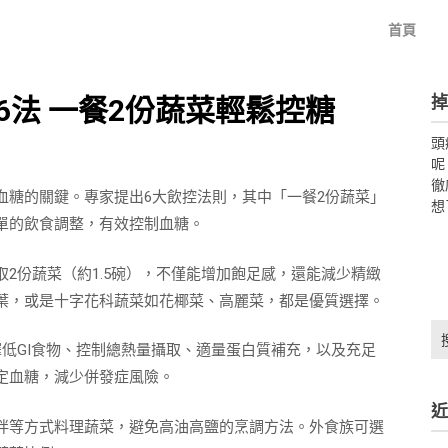
首頁
掉
法 一餐2份蔬菜輕鬆控糖
頭
呢
徹
血糖的關鍵。專家提出6大飲控法則，其中「一餐2份蔬菜」
想
單的飲食調整，有效控制血糖。
2份蔬菜（約1.5碗），不僅能增加飽足感，還能減少精緻
葉，或是十字花科蔬菜如花椰菜、高麗菜，都是優質選擇。
搜
低GI食物、控制總熱量攝取、適量蛋白質補充，以及充足
尋
關
定血糖，減少併發症風險。
鍵
近
字:
拌等方式料理蔬菜，避免高油高鹽的烹調方法。外食族可選