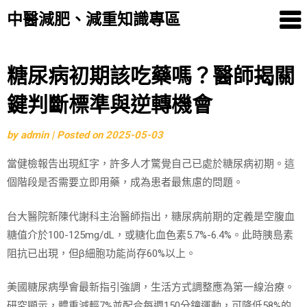
中醫減肥、減重知識專區
Skip
糖尿病初期該吃藥嗎？醫師揭關
to
鍵判斷標準與逆轉機會
content
by
admin
|
Posted on
2025-05-03
當健檢報告出現紅字，許多人才驚覺自己已處於糖尿病初期。這
個階段是否需要立即用藥，成為患者最焦慮的問題。
台大醫院新陳代謝科主治醫師指出，糖尿病前期的定義是空腹血
糖值介於100-125mg/dL，或糖化血色素5.7%-6.4%。此時胰島素
阻抗已出現，但β細胞功能尚存60%以上。
美國糖尿病學會最新指引強調，生活方式調整應為第一線治療。
研究顯示，體重減輕7%並配合每週150分鐘運動，可降低58%的