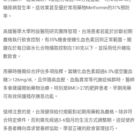
糖尿病發生率。這效果甚至優於常用藥物Metformin的31%預防
率。
高雄醫學大學附設醫院研究團隊發現，台灣患者若能於診斷初期
嚴格執行飲食控制，有35%機會使糖化血色素回到正常範圍。關
鍵在於每日碳水化合物攝取控制在130克以下，並採用低升糖指
數飲食。
用藥時機需綜合評估多項指標。當糖化血色素超過6.5%或空腹血
糖＞126mg/dL，且伴隨高血壓、血脂異常等代謝症候群時，醫師
多會建議開始藥物治療。特別是BMI＞27的肥胖患者，早期用藥
可有效保護殘存胰島功能。
值得注意的是，台灣健保給付規範對初期用藥較為嚴格。除非符
合特定條件，否則需先經過3-6個月的生活方式調整期。這促使許
多患者轉向尋求營養師協助，學習正確的飲食管理技巧。