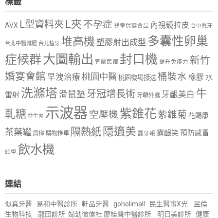
標籤
L夾
L型資料夾
不孕症
內視鏡拉皮
AVX
兒童保健食品
台中假牙
多囊性卵巢
堆高機
塑膠射出成型
台北中醫減肥
台北植牙
大圖輸出
封口機
症候群
新竹
宜蘭民宿
提升免疫力
婚宴會館
桶裝水
桃園中醫
早洩治療
橡膠
水
桃園機場接送
洗滌塔
牛
牙冠增長術
滑鼠墊
牙齦美白
雷射
牙齦外露
示波器
紫錐花
軋糖
空壓機
紫錐菊
花賜康
益生菌
隱適美
隔熱紙
茶葉罐
露齦笑
預防感冒
購物推車
貨梯
露牙齦
飲水機
頭型
連結
似真牙醫
易和中醫診所
軒品牙醫
goholimall
民生醫事X光
昱倫
生物科技
龍田診所
婦幼徵信社
廖桂聲中醫診所
明日美診所
健康