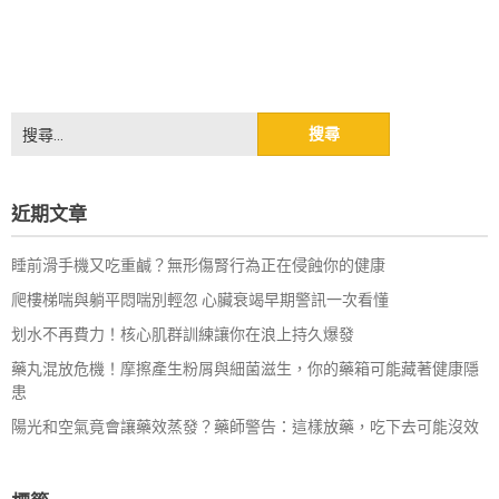
搜
尋
關
鍵
近期文章
字:
睡前滑手機又吃重鹹？無形傷腎行為正在侵蝕你的健康
爬樓梯喘與躺平悶喘別輕忽 心臟衰竭早期警訊一次看懂
划水不再費力！核心肌群訓練讓你在浪上持久爆發
藥丸混放危機！摩擦產生粉屑與細菌滋生，你的藥箱可能藏著健康隱
患
陽光和空氣竟會讓藥效蒸發？藥師警告：這樣放藥，吃下去可能沒效