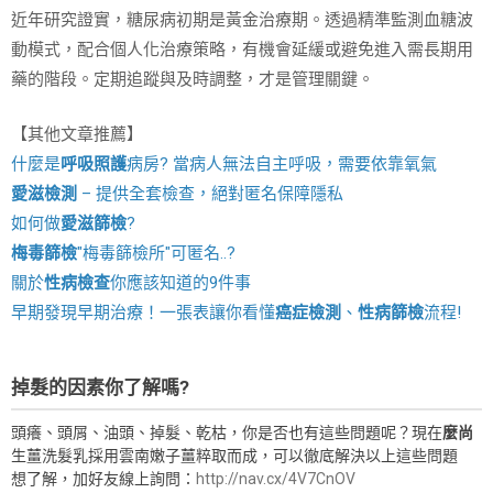
近年研究證實，糖尿病初期是黃金治療期。透過精準監測血糖波
動模式，配合個人化治療策略，有機會延緩或避免進入需長期用
藥的階段。定期追蹤與及時調整，才是管理關鍵。
【其他文章推薦】
什麼是
呼吸照護
病房? 當病人無法自主呼吸，需要依靠氧氣
愛滋檢測
– 提供全套檢查，絕對匿名保障隱私
如何做
愛滋篩檢
?
梅毒篩檢
"梅毒篩檢所"可匿名..?
關於
性病檢查
你應該知道的9件事
早期發現早期治療！一張表讓你看懂
癌症檢測
、
性病篩檢
流程!
掉髮的因素你了解嗎?
頭癢、頭屑、油頭、掉髮、乾枯，你是否也有這些問題呢？現在
麼尚
生薑洗髮乳採用雲南嫩子薑粹取而成，可以徹底解決以上這些問題
想了解，加好友線上詢問：
http://nav.cx/4V7CnOV