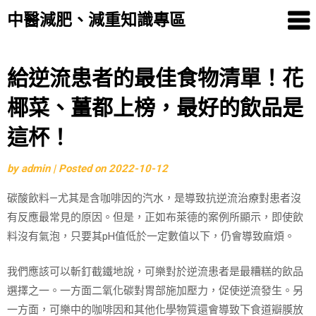
中醫減肥、減重知識專區
Skip
給逆流患者的最佳食物清單！花
to
椰菜、薑都上榜，最好的飲品是
content
這杯！
by
admin
|
Posted on
2022-10-12
碳酸飲料—尤其是含咖啡因的汽水，是導致抗逆流治療對患者沒
有反應最常見的原因。但是，正如布萊德的案例所顯示，即使飲
料沒有氣泡，只要其pH值低於一定數值以下，仍會導致麻煩。
我們應該可以斬釘截鐵地說，可樂對於逆流患者是最糟糕的飲品
選擇之一。一方面二氧化碳對胃部施加壓力，促使逆流發生。另
一方面，可樂中的咖啡因和其他化學物質還會導致下食道瓣膜放