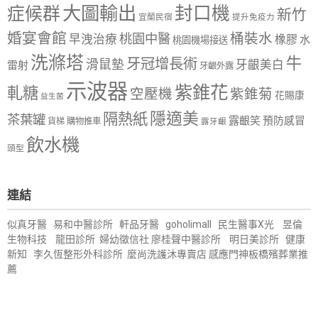
大圖輸出
封口機
症候群
新竹
宜蘭民宿
提升免疫力
婚宴會館
桶裝水
桃園中醫
早洩治療
橡膠
水
桃園機場接送
洗滌塔
牛
牙冠增長術
滑鼠墊
牙齦美白
雷射
牙齦外露
示波器
紫錐花
軋糖
空壓機
紫錐菊
花賜康
益生菌
隱適美
隔熱紙
茶葉罐
露齦笑
預防感冒
購物推車
貨梯
露牙齦
飲水機
頭型
連結
似真牙醫
易和中醫診所
軒品牙醫
goholimall
民生醫事X光
昱倫
生物科技
龍田診所
婦幼徵信社
廖桂聲中醫診所
明日美診所
健康
新知
李久恆整形外科診所
麼尚洗護沐專賣店
感應門神
板橋殯葬業推
薦