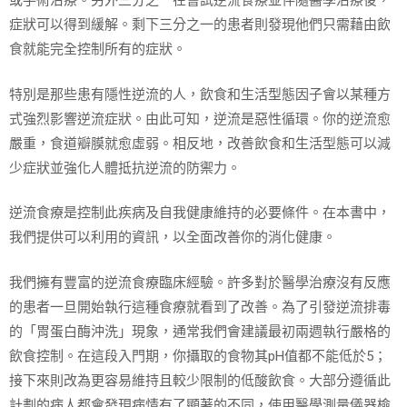
或手術治療。另外三分之一在嘗試逆流食療並伴隨醫學治療後，
症狀可以得到緩解。剩下三分之一的患者則發現他們只需藉由飲
食就能完全控制所有的症狀。
特別是那些患有隱性逆流的人，飲食和生活型態因子會以某種方
式強烈影響逆流症狀。由此可知，逆流是惡性循環。你的逆流愈
嚴重，食道瓣膜就愈虛弱。相反地，改善飲食和生活型態可以減
少症狀並強化人體抵抗逆流的防禦力。
逆流食療是控制此疾病及自我健康維持的必要條件。在本書中，
我們提供可以利用的資訊，以全面改善你的消化健康。
我們擁有豐富的逆流食療臨床經驗。許多對於醫學治療沒有反應
的患者一旦開始執行這種食療就看到了改善。為了引發逆流排毒
的「胃蛋白酶沖洗」現象，通常我們會建議最初兩週執行嚴格的
飲食控制。在這段入門期，你攝取的食物其pH值都不能低於5；
接下來則改為更容易維持且較少限制的低酸飲食。大部分遵循此
計劃的病人都會發現病情有了顯著的不同，使用醫學測量儀器檢