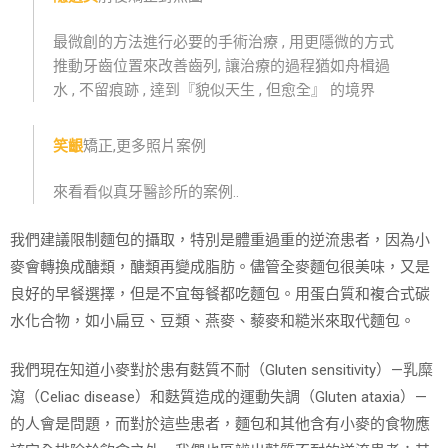
最微創的方法進行必要的手術治療 , 用更隱微的方式
推動牙齒位置來改善齒列, 讓治療的過程猶如舟楫過
水 , 不留痕跡 , 達到『貌似天生 , 但愈全』 的境界
笑齦
矯正,更多照片案例
來看看似真牙醫診所的案例..
我們建議限制麵包的攝取，特別是體重過重的逆流患者，因為小
麥會轉換成醣類，醣類再變成脂肪。儘管全麥麵包很美味，又是
良好的早餐選擇，但是不宜每餐都吃麵包。用蛋白質和複合式碳
水化合物，如小扁豆、豆類、燕麥、藜麥和糙米來取代麵包。
我們現在知道小麥對於患有麩質不耐（Gluten sensitivity）—乳糜
瀉（Celiac disease）和麩質造成的運動失調（Gluten ataxia）—
的人會是問題，而對於這些患者，麵包和其他含有小麥的食物應