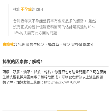
找出
不孕症
的原因
台灣近年來不孕症盛行率有愈來愈多的趨勢， 雖然
沒有正式的統計但婦產科醫師的估計是高達約10～
15%的夫妻有此方面的問題
寶樟林
含台灣 國寶牛樟芝、蛹蟲草、靈芝 完整營養成分
掉髮的因素你了解嗎?
頭癢、頭屑、油頭、掉髮、乾枯，你是否也有這些問題呢？現在
麼尚
生薑洗髮乳採用雲南嫩子薑粹取而成，可以徹底解決以上這些問題
想了解，加好友線上詢問：
http://nav.cx/4V7CnOV