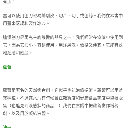
有加。
薑可以使用刨刀輕易地削皮、切片、切丁或刨絲。我們在本書中
用薑來烹調和製作冰沙。
這個刨刀是馬克主廚最愛的器具之一。我們經常在食譜中使用到
它，因為它很小、容易使用、用途廣泛，價格又便宜。它能有效
地細磨和刨絲。
蘆薈
蘆薈是著名的天然癒合劑，它似乎也能治療逆流。蘆薈可以用盆
栽種植，不過其葉片有時候會在雜貨店和健康食品商店中單獨販
售（也能見到液態狀的商品。）我們在食譜中把蘆薈當作增稠
劑，以及用於凝結液體。
沙拉