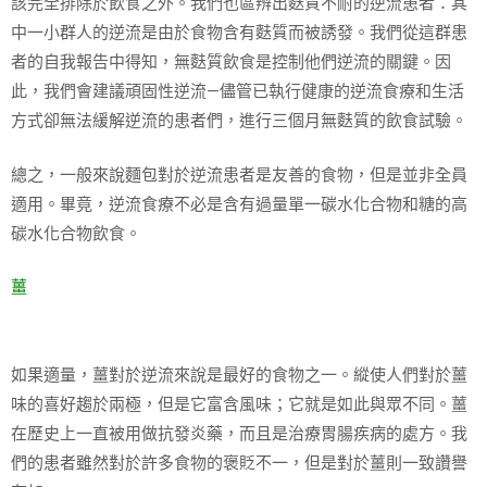
該完全排除於飲食之外。我們也區辨出麩質不耐的逆流患者：其
中一小群人的逆流是由於食物含有麩質而被誘發。我們從這群患
者的自我報告中得知，無麩質飲食是控制他們逆流的關鍵。因
此，我們會建議頑固性逆流—儘管已執行健康的逆流食療和生活
方式卻無法緩解逆流的患者們，進行三個月無麩質的飲食試驗。
總之，一般來說麵包對於逆流患者是友善的食物，但是並非全員
適用。畢竟，逆流食療不必是含有過量單一碳水化合物和糖的高
碳水化合物飲食。
薑
如果適量，薑對於逆流來說是最好的食物之一。縱使人們對於薑
味的喜好趨於兩極，但是它富含風味；它就是如此與眾不同。薑
在歷史上一直被用做抗發炎藥，而且是治療胃腸疾病的處方。我
們的患者雖然對於許多食物的褒貶不一，但是對於薑則一致讚譽