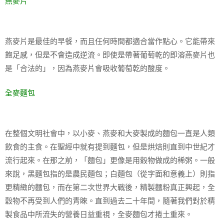
燕麥片
燕麥片是最佳的早餐，而且任何時間都適合當作點心。它能帶來
飽足感，但是不會造成逆流。即使是帶著葡萄乾的即溶燕麥片也
是「合法的」，因為燕麥片會吸收葡萄乾的酸度。
全麥麵包
在整個文明社會中，以小麥、燕麥和大麥製成的麵包一直是人類
飲食的主食。在聖經中就有提到麵包，但是烘焙則直到中世紀才
流行起來。在那之前，「麵包」更像是用穀物做成的稀粥。一般
來說，黑麵包指的是農民麵包；白麵包（從字面和意義上）則指
更精緻的麵包，而在第二次世界大戰後，精製麵粉真正興起，全
穀物不再受到人們的青睞。直到過去二十年間，隨著我們對於精
製食品中所流失的營養日益重視，全麥麵包才捲土重來。