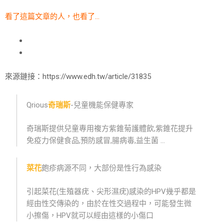
看了這篇文章的人，也看了…
來源鏈接：https://www.edh.tw/article/31835
Qrious
奇瑞斯
-兒童機能保健專家
奇瑞斯提供兒童專用複方紫錐菊護體飲,紫錐花提升
免疫力保健食品,預防感冒,腸病毒,益生菌 …
菜花
皰疹病源不同，大部份是性行為感染
引起菜花(生殖器疣、尖形濕疣)感染的HPV幾乎都是
經由性交傳染的，由於在性交過程中，可能發生微
小擦傷，HPV就可以經由這樣的小傷口