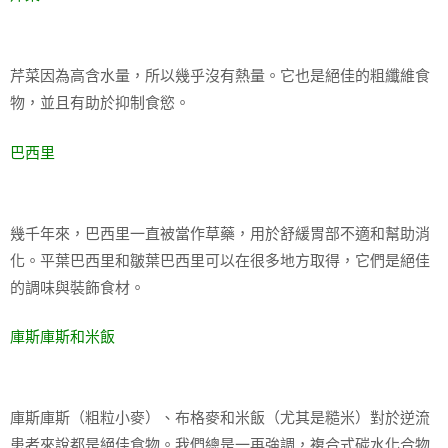
芹菜因為高含水量，所以幾乎沒有熱量。它也是絕佳的粗纖維食
物，並且有助於抑制食慾。
巴西里
幾千年來，巴西里一直被當作草藥，用於舒緩胃部不適和幫助消
化。平葉巴西里和皺葉巴西里可以在很多地方取得，它們是絕佳
的調味與裝飾食材。
庫斯庫斯和米飯
庫斯庫斯（粗粒小麥）、布格麥和米飯（尤其是糙米）對於逆流
患者來說都是絕佳食物。我們總是一再強調，複合式碳水化合物