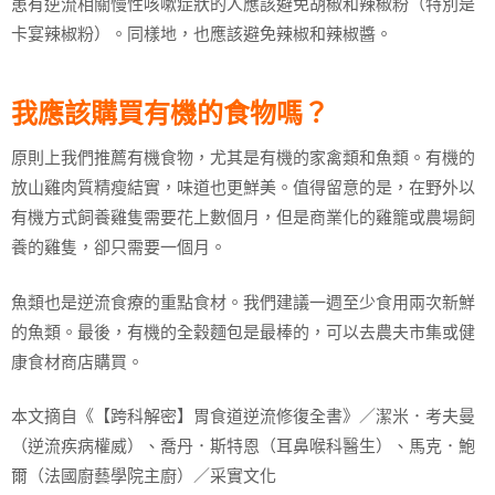
患有逆流相關慢性咳嗽症狀的人應該避免胡椒和辣椒粉（特別是
卡宴辣椒粉）。同樣地，也應該避免辣椒和辣椒醬。
我應該購買有機的食物嗎？
原則上我們推薦有機食物，尤其是有機的家禽類和魚類。有機的
放山雞肉質精瘦結實，味道也更鮮美。值得留意的是，在野外以
有機方式飼養雞隻需要花上數個月，但是商業化的雞籠或農場飼
養的雞隻，卻只需要一個月。
魚類也是逆流食療的重點食材。我們建議一週至少食用兩次新鮮
的魚類。最後，有機的全穀麵包是最棒的，可以去農夫市集或健
康食材商店購買。
本文摘自《【跨科解密】胃食道逆流修復全書》／潔米．考夫曼
（逆流疾病權威）、喬丹．斯特恩（耳鼻喉科醫生）、馬克．鮑
爾（法國廚藝學院主廚）／采實文化