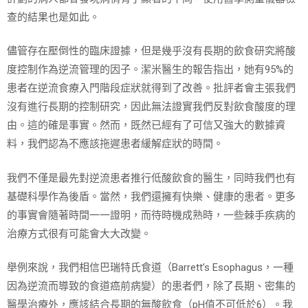
查的結果也是如此。
儘管存在壓倒性的臨床證據，但是幾乎沒有長期的飲食研究將酸
度控制作為逆流管理的因子。潔米醫生的報告指出，她有95%的
患者在逆流食療入門階段症狀就得到了改善。批評者會主張我們
沒有進行長期的控制研究，因此無法證實我們反對飲食酸度的理
由。這的確是事實。然而，既然已經有了可信又強大的數據資
料，我們認為不應該拖遲患者緩解症狀的時間。
我們不僅是最先對逆流患者推行低酸飲食的醫生，同時我們也有
基礎科學作為後盾。當然，我們還擁有快樂、健康的患者。更多
的事實會隨著時間一一證明，而待時機成熟時，一些棘手疾病的
治療方式很有可能會大大改變。
舉例來說，我們相信巴瑞特氏食道（Barrett’s Esophagus，一種
因為逆流而導致的食道癌前病變）的患者們，除了長期、密集的
醫學治療外，應該結合長期的無酸飲食（pH值不可低於6）。我