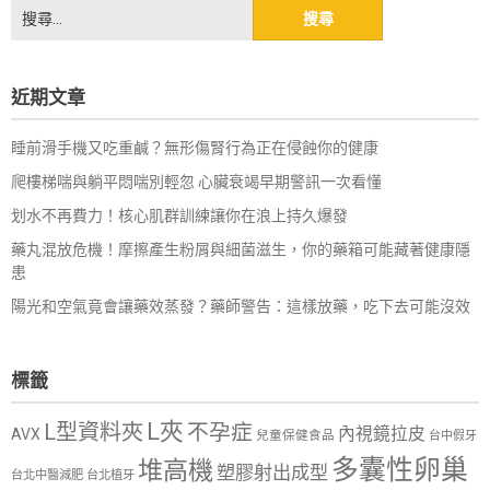
搜
尋
關
鍵
近期文章
字:
睡前滑手機又吃重鹹？無形傷腎行為正在侵蝕你的健康
爬樓梯喘與躺平悶喘別輕忽 心臟衰竭早期警訊一次看懂
划水不再費力！核心肌群訓練讓你在浪上持久爆發
藥丸混放危機！摩擦產生粉屑與細菌滋生，你的藥箱可能藏著健康隱
患
陽光和空氣竟會讓藥效蒸發？藥師警告：這樣放藥，吃下去可能沒效
標籤
L夾
L型資料夾
不孕症
內視鏡拉皮
AVX
兒童保健食品
台中假牙
多囊性卵巢
堆高機
塑膠射出成型
台北中醫減肥
台北植牙