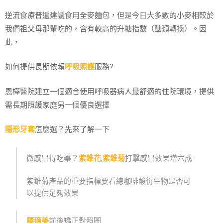
逆流食療普遍建議食用全麥麵包，但是今日大多數的小麥相較於
我們祖父母那輩吃的，含有較高的升糖指數（醣類轉換）。因
此，
如何提供長期依賴
呼吸照護
服務?
恩樺醫院建立一個適合使用呼吸器病人最舒適的住院環境，提供
需長期照護家庭另一個優良選擇
隱形牙套
怎麼選？先來了解一下
微感冒得吃藥？
紫錐花
,
紫錐菊
打擊感冒效果增六成
紫錐菊產品的重要指標要看總咖啡酸衍生物是否可
以提供足夠效果
隱適美
前後矯正對照圖