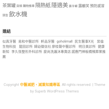
隱適美
隔熱紙
茶葉罐
露齦笑
預防感冒
購物推車
貨梯
露牙齦
飲水機
頭型
連結
似真牙醫
易和中醫診所
軒品牙醫
goholimall
民生醫事X光
昱倫
生物科技
龍田診所
婦幼徵信社
廖桂聲中醫診所
明日美診所
健康
新知
李久恆整形外科診所
麼尚洗護沐專賣店
感應門神
板橋殯葬業推
薦
Copyright
中醫減肥、減重知識專區
. All rights reserved.
| Theme
by
Superb WordPress Themes