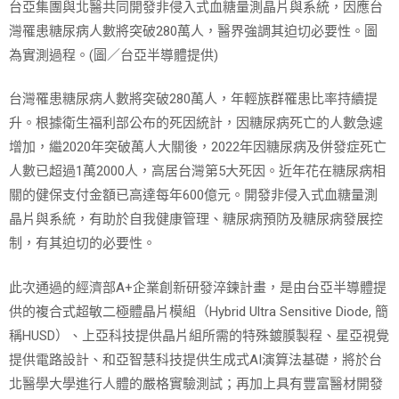
台亞集團與北醫共同開發非侵入式血糖量測晶片與系統，因應台
灣罹患糖尿病人數將突破280萬人，醫界強調其迫切必要性。圖
為實測過程。(圖／台亞半導體提供)
台灣罹患糖尿病人數將突破280萬人，年輕族群罹患比率持續提
升。根據衛生福利部公布的死因統計，因糖尿病死亡的人數急遽
增加，繼2020年突破萬人大關後，2022年因糖尿病及併發症死亡
人數已超過1萬2000人，高居台灣第5大死因。近年花在糖尿病相
關的健保支付金額已高達每年600億元。開發非侵入式血糖量測
晶片與系統，有助於自我健康管理、糖尿病預防及糖尿病發展控
制，有其迫切的必要性。
此次通過的經濟部A+企業創新研發淬鍊計畫，是由台亞半導體提
供的複合式超敏二極體晶片模組（Hybrid Ultra Sensitive Diode, 簡
稱HUSD）、上亞科技提供晶片組所需的特殊鍍膜製程、星亞視覺
提供電路設計、和亞智慧科技提供生成式AI演算法基礎，將於台
北醫學大學進行人體的嚴格實驗測試；再加上具有豐富醫材開發