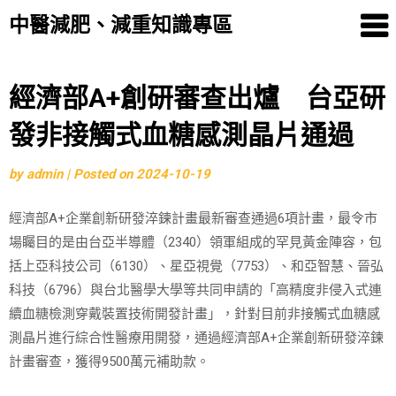
中醫減肥、減重知識專區
Skip
經濟部A+創研審查出爐 台亞研
to
發非接觸式血糖感測晶片通過
content
by
admin
|
Posted on
2024-10-19
經濟部A+企業創新研發淬鍊計畫最新審查通過6項計畫，最令市
場矚目的是由台亞半導體（2340）領軍組成的罕見黃金陣容，包
括上亞科技公司（6130）、星亞視覺（7753）、和亞智慧、晉弘
科技（6796）與台北醫學大學等共同申請的「高精度非侵入式連
續血糖檢測穿戴裝置技術開發計畫」，針對目前非接觸式血糖感
測晶片進行綜合性醫療用開發，通過經濟部A+企業創新研發淬鍊
計畫審查，獲得9500萬元補助款。