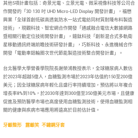
其他5項計畫包括：奇景光電、立景光電、微采視像科技等公司合
作開發的「3D 130 吋 UHD Micro-LED Display 開發計畫」，福懋
興業「全球首創低碳高透氣防水一站式電紡同材質耐隆布料製造
技術」，現觀科技、智宏網合作開發「通感融合電信大數據網路
暨相關行動定位技術開發計畫」，鐿鈦科技「創新混合式多軌衛
星移動通訊終端前瞻技術研發計畫」，巧新科技、永進機械合作
開發「電動車鋁輪圈次世代節能製造技術整合開發計畫」。
台北醫學大學營養學院院長謝榮鴻教授表示，全球糖尿病人數估
於2023年超越5億人，血糖監測市場於2023年估值約150至200億
美元；因全球糖尿病年輕化且盛行率持續增加，預估將以年複合
增長率8%到10%，於2030年達到300億至350億美元市場，且健康
促進及預防醫學市場也高度使用血糖監測技術，使得血糖監測相
關的健康與疾病市場應用將遠高於目前估計值。
牙齦整形
露齦笑
不鏽鋼牙套