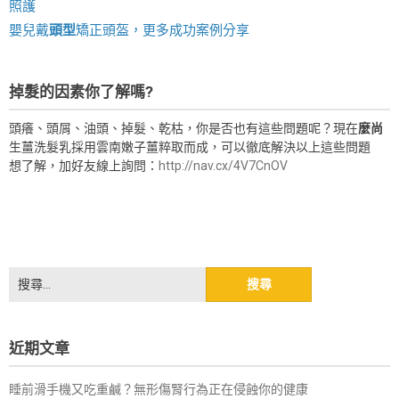
照護
嬰兒戴
頭型
矯正頭盔，更多成功案例分享
掉髮的因素你了解嗎?
頭癢、頭屑、油頭、掉髮、乾枯，你是否也有這些問題呢？現在
麼尚
生薑洗髮乳採用雲南嫩子薑粹取而成，可以徹底解決以上這些問題
想了解，加好友線上詢問：
http://nav.cx/4V7CnOV
搜
尋
關
鍵
近期文章
字:
睡前滑手機又吃重鹹？無形傷腎行為正在侵蝕你的健康