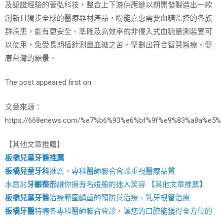
及認證經驗的晉弘科技，整合上下游供應鏈以期開發製造出一款
創新且獨步全球的醫療器材產品，盼能嘉惠需要血糖監控的各族
群病患，能有更安全、準確及高效率的非侵入式血糖量測裝置可
以使用，免受長期插針測量血糖之苦，擘劃出符合智慧醫療、健
康台灣的願景。
The post appeared first on .
文章來源：
https://668enews.com/%e7%b6%93%e6%bf%9f%e9%83%a8a%
【其他文章推薦】
板橋兒童牙醫推薦
板橋兒童牙科
推薦，專科醫師聯合會診重視醫療品質
水雷射
牙齦整形
讓你擁有名媛般的迷人笑容 【其他文章推薦】
板橋兒童牙醫
治療範圍齲齒的預防與治療、乳牙根管治療
板橋牙醫
特聘各專科醫師聯合會診，讓您的口腔能獲得全方位的