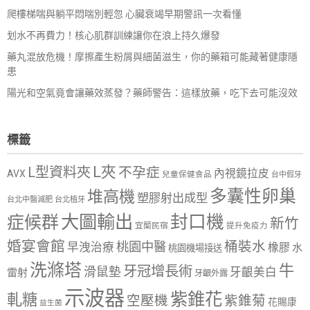
爬樓梯喘與躺平悶喘別輕忽 心臟衰竭早期警訊一次看懂
划水不再費力！核心肌群訓練讓你在浪上持久爆發
藥丸混放危機！摩擦產生粉屑與細菌滋生，你的藥箱可能藏著健康隱
患
陽光和空氣竟會讓藥效蒸發？藥師警告：這樣放藥，吃下去可能沒效
標籤
L夾
L型資料夾
不孕症
內視鏡拉皮
AVX
兒童保健食品
台中假牙
多囊性卵巢
堆高機
塑膠射出成型
台北中醫減肥
台北植牙
大圖輸出
封口機
症候群
新竹
宜蘭民宿
提升免疫力
婚宴會館
桶裝水
桃園中醫
早洩治療
橡膠
水
桃園機場接送
洗滌塔
牛
牙冠增長術
滑鼠墊
牙齦美白
雷射
牙齦外露
示波器
紫錐花
軋糖
空壓機
紫錐菊
花賜康
益生菌