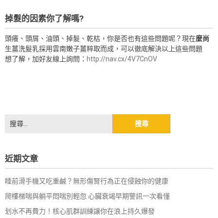
掉髮的因素你了解嗎?
頭癢、頭屑、油頭、掉髮、乾枯，你是否也有這些問題呢？現在
麼尚
生薑洗髮乳採用雲南嫩子薑粹取而成，可以徹底解決以上這些問題
想了解，加好友線上詢問：
http://nav.cx/4V7CnOV
搜
尋
關
鍵
近期文章
字:
睡前滑手機又吃重鹹？無形傷腎行為正在侵蝕你的健康
爬樓梯喘與躺平悶喘別輕忽 心臟衰竭早期警訊一次看懂
划水不再費力！核心肌群訓練讓你在浪上持久爆發