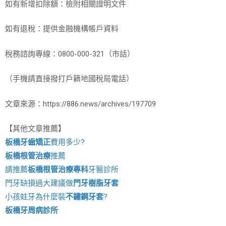
如有新增扣除額：檢附相關證明文件
如有退稅：提供金融機構帳戶資料
稅務諮詢專線：0800-000-321（市話）
（手機請直接撥打戶籍地國稅局電話）
文章來源：https://886.news/archives/197709
【其他文章推薦】
板橋牙齒矯正
費用多少?
板橋根管治療
推薦
請推薦
板橋根管治療專科
牙醫診所
門牙缺損過大建議做
門牙樹脂牙套
小孩蛀牙為什麼裝
不鏽鋼牙套
?
板橋牙周病診所