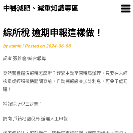
中醫減肥、減重知識專區
Skip
綜所稅 逾期申報這樣做！
to
by
admin
|
Posted on
2024-06-08
content
記者 張維倫/綜合報導
突然驚覺還沒報稅怎麼辦？趕緊主動至國稅局辦理，只要在未經
檢舉或經稽徵機關調查前，自動補報繳並加計利息，可免予處罰
喔！
補報綜所稅三步驟：
請向 戶籍地國稅局 辦理人工申報