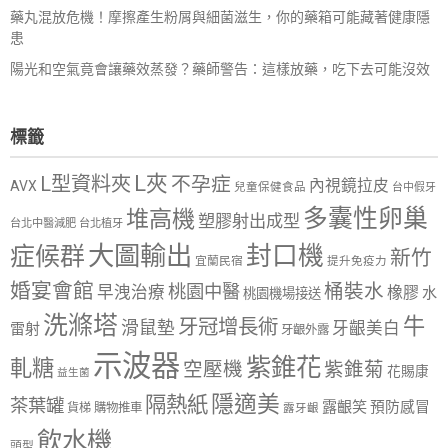
藥丸混放危機！摩擦產生粉屑與細菌滋生，你的藥箱可能藏著健康隱
患
陽光和空氣竟會讓藥效蒸發？藥師警告：這樣放藥，吃下去可能沒效
標籤
L夾
L型資料夾
不孕症
內視鏡拉皮
AVX
兒童保健食品
台中假牙
多囊性卵巢
堆高機
塑膠射出成型
台北中醫減肥
台北植牙
大圖輸出
封口機
症候群
新竹
宜蘭民宿
提升免疫力
婚宴會館
桶裝水
桃園中醫
早洩治療
橡膠
水
桃園機場接送
洗滌塔
牛
牙冠增長術
滑鼠墊
牙齦美白
雷射
牙齦外露
示波器
紫錐花
軋糖
空壓機
紫錐菊
花賜康
益生菌
隱適美
隔熱紙
茶葉罐
露齦笑
預防感冒
購物推車
貨梯
露牙齦
飲水機
頭型