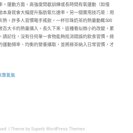
率。運動方面，高強度間歇訓練或長時間有氧運動（如慢
動本身就會大幅提升脂肪氧化速率。另一個實用技巧是：用
熱，許多人習慣喝手搖飲，一杯珍珠奶茶的熱量動輒500
數百大卡的熱量攝入。長久下來，這種看似微小的改變，累
。請記住，沒有任何單一食物能夠抵消錯誤的飲食習慣。綠
的運動頻率、均衡的營養攝取，並將綠茶納入日常習慣，才
依靠氧氣
rved.
| Theme by
Superb WordPress Themes