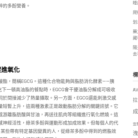
睡
粹的多酚營養。
爬
划
藥
藏
陽
去
促進氧化
標
酯，簡稱EGCG。這種化合物能夠與脂肪消化酵素——胰
吃下一頓高油脂的餐點時，EGCG會干擾油脂分解成可吸收
A
於間接減少了熱量攝取。另一方面，EGCG還能刺激交感
拉
量短暫上升，這兩種激素正是啟動脂肪分解的關鍵訊號。它
成
成游離脂肪酸與甘油，再送往肌肉等組織進行氧化燃燒。這
感神經活性，綠茶多酚與運動形成加成效果。但每個人的代
宜
，某些帶有特定基因變異的人，從綠茶多酚中得到的燃脂效
洩