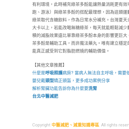
有利環境，此時補充綠茶多酚能讓熱量消耗更有效
跑、游泳）與綠茶多酚的搭配最理想，因為這類運
綠茶取代含糖飲料，作為日常水分補充。台灣夏天炎
大卡以上，若能改喝無糖綠茶，每天就能輕鬆減少
積的減脂效果遠比單靠綠茶多酚本身的影響更巨大
茶多酚是輔助工具，而非魔法藥丸。唯有建立穩定
能真正感受到它對脂肪燃燒的輔助價值。
【其他文章推薦】
什麼是
呼吸照護
病房? 當病人無法自主呼吸，需要
嬰兒戴
頭型
矯正頭盔，更多成功案例分享
解析腎臟功能告訴你為什麼要
洗腎
台北中醫減肥
Copyright
中醫減肥、減重知識專區
. All rights rese