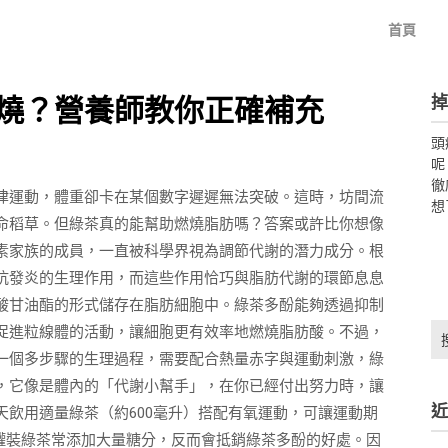
首頁
掉
燒？營養師教你正確補充
頭
呢
徹
律運動，體重卻卡在某個數字遲遲無法突破。這時，坊間流
想
命稻草。但綠茶真的能幫助燃燒脂肪嗎？答案或許比你想像
素家族的成員，一直被科學界視為調節代謝的潛力成分。根
抗發炎的生理作用，而這些作用恰巧與脂肪代謝的環節息息
酸甘油酯的形式儲存在脂肪細胞中。綠茶多酚能夠透過抑制
搜
促進粒線體的活動，讓細胞更有效率地燃燒脂肪酸。不過，
尋
一個多步驟的生理過程，需要配合熱量赤字與運動刺激，綠
關
，它像是體內的「代謝小幫手」，在你已經付出努力時，讓
鍵
近
飲用適量綠茶（約600毫升）搭配有氧運動，可讓運動期
字:
售罐裝綠茶常添加大量糖分，反而會抵銷綠茶多酚的好處。因