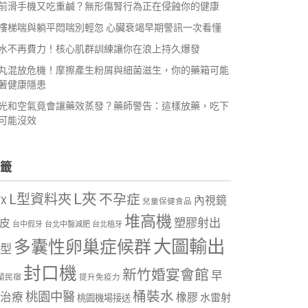
前滑手機又吃重鹹？無形傷腎行為正在侵蝕你的健康
樓梯喘與躺平悶喘別輕忽 心臟衰竭早期警訊一次看懂
水不再費力！核心肌群訓練讓你在浪上持久爆發
丸混放危機！摩擦產生粉屑與細菌滋生，你的藥箱可能
著健康隱患
光和空氣竟會讓藥效蒸發？藥師警告：這樣放藥，吃下
可能沒效
籤
L夾
L型資料夾
不孕症
內視鏡
VX
兒童保健食品
堆高機
塑膠射出
皮
台中假牙
台北中醫減肥
台北植牙
大圖輸出
多囊性卵巢症候群
型
封口機
新竹婚宴會館
早
蘭民宿
提升免疫力
桶裝水
桃園中醫
治療
橡膠
水雷射
桃園機場接送