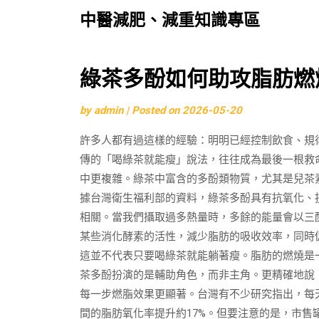
中醫減肥、減重知識專區
Skip
綠茶多酚如何助攻脂肪燃
to
by
admin
|
Posted on
2026-05-20
content
許多人都有過這樣的經驗：明明已經控制飲食、規
傳的「喝綠茶就能瘦」說法，往往成為最後一根救
中更複雜。綠茶中富含的多酚類物質，尤其是兒茶
據台灣衛生福利部的資料，綠茶多酚具有抗氧化、
相關。當我們攝取過多熱量時，多餘的能量會以三
某些消化酵素的活性，減少脂肪的吸收效率，同時
這並不代表只要喝綠茶就能躺著瘦。脂肪的燃燒是
茶多酚扮演的是輔助角色，而非主角。更精確地說
每一步燃脂效果更顯著。台灣有不少研究指出，每天
間的脂肪氧化率提升約17%。但要注意的是，市