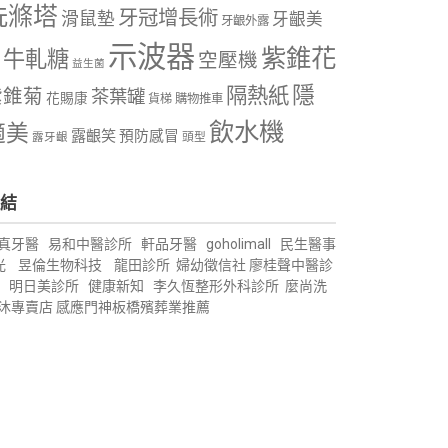
洗滌塔
牙冠增長術
滑鼠墊
牙齦美
牙齦外露
示波器
紫錐花
牛軋糖
空壓機
益生菌
隱
隔熱紙
紫錐菊
茶葉罐
花賜康
購物推車
貨梯
飲水機
適美
露齦笑
預防感冒
露牙齦
頭型
結
真牙醫
易和中醫診所
軒品牙醫
goholimall
民生醫事
光
昱倫生物科技
龍田診所
婦幼徵信社
廖桂聲中醫診
明日美診所
健康新知
李久恆整形外科診所
麼尚洗
沐專賣店
感應門神
板橋殯葬業推薦