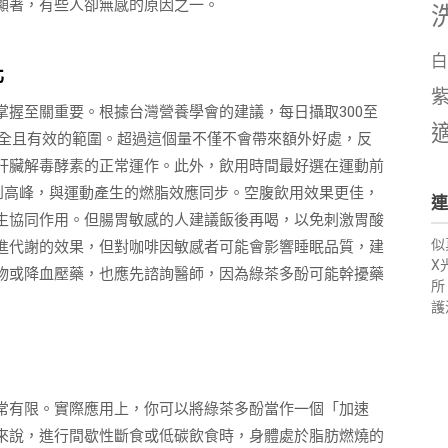
顯著，有些人卻無感的原因之一。
白
化
握至關重要。根據台灣營養學會的建議，每日攝取300至
是安全且有效的範圍。超過這個量不僅不會帶來額外好處，反
肝臟解毒酵素的正常運作。此外，飲用時間最好選在運動前
間達到高峰，與運動產生的燃脂效應同步。空腹飲用效果更佳，
連
生協同作用。但腸胃敏感的人建議飯後再喝，以免刺激胃酸
似
進代謝的效果，但對咖啡因敏感者可能會影響睡眠品質，建
X
物或降血壓藥，也應先諮詢醫師，因為綠茶多酚可能幹擾藥
所
護
常有限。實際應用上，你可以將綠茶多酚當作一個「加速
來說，進行間歇性斷食或低碳飲食時，身體處於脂肪燃燒的