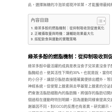
此，選擇無糖的冷泡茶或現沖茶葉，才能獲得最純
內容目錄
綠茶多酚的燃脂機制：從抑制吸收到促進氧化
正確攝取量與時機：讓輔助效果最大化
搭配飲食與運動的實戰策略
綠茶多酚的燃脂機制：從抑制吸收到
綠茶多酚中最活躍的成員是表沒食子兒茶素沒食子酸
脂酶結合，使其活性下降約30%。也就是說，當你
的小分子，讓部分脂肪直接隨著糞便排出體外，等同
神經系統，促使腎上腺素與去甲基腎上腺素的分泌
們會激活脂肪細胞內的脂肪酶，將儲存的脂肪切開
個過程在運動時特別明顯，因為運動同樣會提高交
謝基因不同，對EGCG的反應也有差異。研究顯示