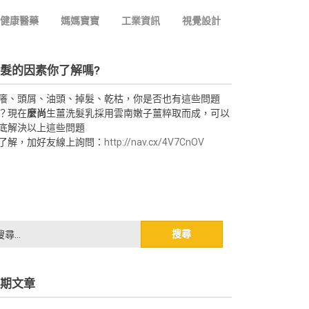
健康醫藥
媽媽寶寶
工業資訊
視覺設計
髮的因素你了解嗎?
癢、頭屑、油頭、掉髮、乾枯，你是否也有這些問題
？現在
麼尚
生薑洗髮乳採用雲南嫩子薑粹取而成，可以
底解決以上這些問題
了解，加好友線上詢問：
http://nav.cx/4V7CnOV
期文章