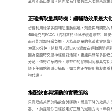
益可能高出兩倍。這也是為什麼有些人喝綠茶效果
正確攝取量與時機：讓輔助效果最大
想要利用綠茶多酚輔助脂肪燃燒，劑量與時間點的掌
400毫克的EGCG（約相當於4到6杯現泡綠茶）
而可能增加肝臟負擔，因為高劑量的兒茶素會影響
30至60分鐘，這樣可以讓EGCG濃度在運動期
因為空腹時交感神經相對活躍，更能與綠茶多酚產
分泌。值得注意的是，綠茶中的咖啡因同樣具有促
議下午四點後減少攝取。如果你正在服用抗凝血藥
物代謝。
搭配飲食與運動的實戰策略
只靠喝綠茶而忽略飲食與運動，體重下降的效果非
器」，前提是你已經設定好正確的減脂方向。舉例