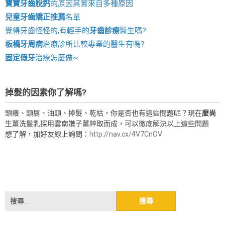
寶寶牙齒脫鈣
的原因其實來自多種原因
兒童牙齒矯正推薦
名單
覺得牙齒怪怪的,有輕手的
牙齒診療
醫生嗎?
板橋牙周病
治療診所比較專業的醫生有嗎?
固定假牙
治療怎麼做~
掉髮的因素你了解嗎?
頭癢、頭屑、油頭、掉髮、乾枯，你是否也有這些問題呢？現在
麼尚
生薑洗髮乳採用雲南嫩子薑粹取而成，可以徹底解決以上這些問題
想了解，加好友線上詢問：
http://nav.cx/4V7CnOV
搜
尋
關