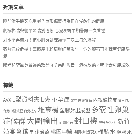
鍵
近期文章
字:
睡前滑手機又吃重鹹？無形傷腎行為正在侵蝕你的健康
爬樓梯喘與躺平悶喘別輕忽 心臟衰竭早期警訊一次看懂
划水不再費力！核心肌群訓練讓你在浪上持久爆發
藥丸混放危機！摩擦產生粉屑與細菌滋生，你的藥箱可能藏著健康隱
患
陽光和空氣竟會讓藥效蒸發？藥師警告：這樣放藥，吃下去可能沒效
標籤
L夾
L型資料夾
不孕症
內視鏡拉皮
AVX
兒童保健食品
台中假牙
多囊性卵巢
堆高機
塑膠射出成型
台北中醫減肥
台北植牙
大圖輸出
封口機
症候群
新竹
宜蘭民宿
提升免疫力
婚宴會館
桶裝水
桃園中醫
早洩治療
橡膠
水
桃園機場接送