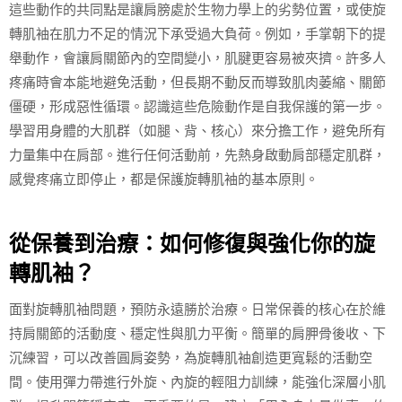
這些動作的共同點是讓肩膀處於生物力學上的劣勢位置，或使旋
轉肌袖在肌力不足的情況下承受過大負荷。例如，手掌朝下的提
舉動作，會讓肩關節內的空間變小，肌腱更容易被夾擠。許多人
疼痛時會本能地避免活動，但長期不動反而導致肌肉萎縮、關節
僵硬，形成惡性循環。認識這些危險動作是自我保護的第一步。
學習用身體的大肌群（如腿、背、核心）來分擔工作，避免所有
力量集中在肩部。進行任何活動前，先熱身啟動肩部穩定肌群，
感覺疼痛立即停止，都是保護旋轉肌袖的基本原則。
從保養到治療：如何修復與強化你的旋
轉肌袖？
面對旋轉肌袖問題，預防永遠勝於治療。日常保養的核心在於維
持肩關節的活動度、穩定性與肌力平衡。簡單的肩胛骨後收、下
沉練習，可以改善圓肩姿勢，為旋轉肌袖創造更寬鬆的活動空
間。使用彈力帶進行外旋、內旋的輕阻力訓練，能強化深層小肌