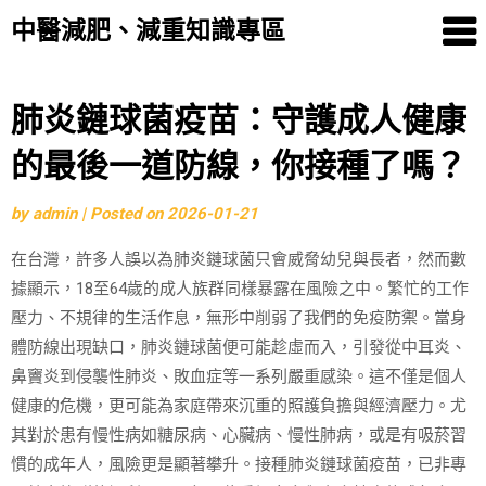
中醫減肥、減重知識專區
Skip
肺炎鏈球菌疫苗：守護成人健康
to
的最後一道防線，你接種了嗎？
content
by
admin
|
Posted on
2026-01-21
在台灣，許多人誤以為肺炎鏈球菌只會威脅幼兒與長者，然而數
據顯示，18至64歲的成人族群同樣暴露在風險之中。繁忙的工作
壓力、不規律的生活作息，無形中削弱了我們的免疫防禦。當身
體防線出現缺口，肺炎鏈球菌便可能趁虛而入，引發從中耳炎、
鼻竇炎到侵襲性肺炎、敗血症等一系列嚴重感染。這不僅是個人
健康的危機，更可能為家庭帶來沉重的照護負擔與經濟壓力。尤
其對於患有慢性病如糖尿病、心臟病、慢性肺病，或是有吸菸習
慣的成年人，風險更是顯著攀升。接種肺炎鏈球菌疫苗，已非專