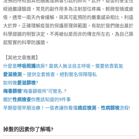
法預防所有由其他細菌或病毒引起的肺炎。此外，疫苗的安全性
經過嚴謹驗證，常見的副作用多為注射部位疼痛、輕微發燒或疲
倦，通常一兩天內會緩解，與其可能預防的嚴重感染相比，利遠
大於弊。正確理解疫苗的保護原理與範圍，有助於我們做出基於
科學證據的明智決定，不再被似是而非的傳言所左右，為自己築
起堅實的科學防護牆。
【其他文章推薦】
什麼是
呼吸照護
病房? 當病人無法自主呼吸，需要依靠氧氣
愛滋檢測
– 提供全套檢查，絕對匿名保障隱私
如何做
愛滋篩檢
?
梅毒篩檢
"梅毒篩檢所"可匿名..?
關於
性病檢查
你應該知道的9件事
早期發現早期治療！一張表讓你看懂
癌症檢測
、
性病篩檢
流程!
掉髮的因素你了解嗎?