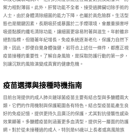
禦力相對薄弱。此外，肝腎功能不全者、接受過脾臟切除手術的
人士，由於身體清除細菌的能力下降，也屬於高危險群。生活型
態也是關鍵因素，長期吸菸或暴露於二手煙環境，會嚴重損害呼
吸道黏膜的纖毛清除功能，讓細菌更容易附著與滋生。年齡雖非
絕對指標，但隨著年紀增長，免疫系統逐漸老化，保護力自然下
滑。因此，即便自覺身體強健，若符合上述任一條件，都應正視
疫苗接種的重要性。了解自身風險，是採取防護行動的第一步，
別讓沉默的風險演變成真實的健康危機。
疫苗選擇與接種時機指南
目前台灣提供的成人肺炎鏈球菌疫苗主要有結合型與多醣體兩大
類，它們的作用機制與保護範圍各有特色。結合型疫苗能產生良
好的免疫記憶，提供更持久且廣泛的保護，尤其對抗侵襲性感染
效果顯著。多醣體疫苗則涵蓋更多血清型，提供另一層面的防護
網。對於從未接種過的成人，特別是65歲以上長者或高風險族