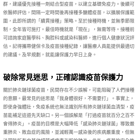
群，建議優先接種一劑結合型疫苗，以建立基礎免疫力。後續可
依醫師評估，間隔一定時間後再接種多醣體疫苗，以擴展保護範
圍，此即所謂的「續貫接種」策略。至於接種時機，並無季節限
制，全年皆可施打。最佳時機就是「現在」，無需等待。接種前
可諮詢家庭醫學科、胸腔科或感染科醫師，進行個人健康狀況評
估。記得攜帶健保卡及疫苗接種紀錄，讓醫療人員能提供最適切
的建議。及早規劃，就能讓保護力早日上身。
破除常見迷思，正確認識疫苗保護力
關於肺炎鏈球菌疫苗，民間存在不少誤解，可能阻礙了人們接種
的意願。最常見的迷思是「我身體很好，不需要打」。事實上，
即使身強體壯，免疫系統也無法識別所有肺炎鏈球菌血清型，疫
苗能補足這道先天缺口。另一個誤解是「打過疫苗就百分之百不
會得肺炎」。疫苗的目標是大幅降低「感染肺炎鏈球菌」導致嚴
重肺炎、敗血症的風險，並減輕萬一感染後的疾病嚴重度，但無