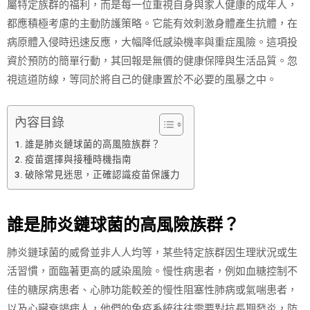
屬特定族群的福利，而是每一位重視自身與家人健康的成年人，
都應積極考慮的主動防護策略。它能有效刺激身體產生抗體，在
病原體入侵時迅速反應，大幅降低感染機率與重症風險。這項投
資於預防的簡單行動，其回報是無價的健康保障與生活品質。忽
視這道防線，等同於將自己的健康置於不必要的風暴之中。
內容目錄
誰是肺炎鏈球菌的高風險族群？
疫苗選擇與接種時機指南
破除常見迷思，正確認識疫苗保護力
誰是肺炎鏈球菌的高風險族群？
肺炎鏈球菌的威脅並非人人均等，某些特定族群因生理狀況或生
活習慣，面臨著更高的感染風險。慢性病患者，例如血糖控制不
佳的糖尿病患者、心肺功能較差的慢性阻塞性肺病或氣喘患者，
以及心臟衰竭病人，他們的免疫系統往往需要對抗長期發炎，防