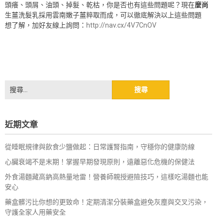
頭癢、頭屑、油頭、掉髮、乾枯，你是否也有這些問題呢？現在
麼尚
生薑洗髮乳採用雲南嫩子薑粹取而成，可以徹底解決以上這些問題
想了解，加好友線上詢問：
http://nav.cx/4V7CnOV
搜
尋
關
鍵
近期文章
字:
從睡眠規律與飲食少鹽做起：日常護腎指南，守穩你的健康防線
心臟衰竭不是末期！掌握早期發現原則，遠離惡化危機的保健法
外食湯麵藏高鈉高熱量地雷！營養師親授避險技巧，這樣吃湯麵也能
安心
藥盒髒污比你想的更致命！定期清潔分裝藥盒避免灰塵與交叉污染，
守護全家人用藥安全