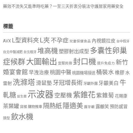
藥效不流失又能準時吃藥？一至三天折衷分裝法守護居家用藥安全
標籤
L夾
L型資料夾
不孕症
內視鏡拉皮
AVX
兒童保健食品
台中假牙
多囊性卵巢
堆高機
塑膠射出成型
台北中醫減肥
台北植牙
大圖輸出
封口機
症候群
新竹
宜蘭民宿
提升免疫力
婚宴會館
桶裝水
桃園中醫
早洩治療
橡膠
水
桃園機場接送
洗滌塔
牛
牙冠增長術
滑鼠墊
牙齦美白
雷射
牙齦外露
示波器
紫錐花
軋糖
空壓機
紫錐菊
花賜康
益生菌
隱適美
隔熱紙
茶葉罐
露齦笑
預防感冒
購物推車
貨梯
露牙齦
飲水機
頭型