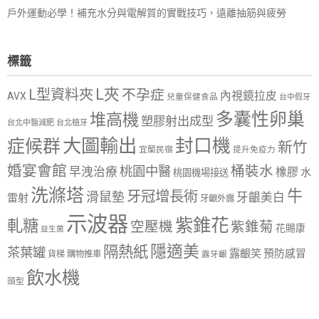
戶外運動必學！補充水分與電解質的實戰技巧，遠離抽筋與疲勞
標籤
L夾
L型資料夾
不孕症
內視鏡拉皮
AVX
兒童保健食品
台中假牙
多囊性卵巢
堆高機
塑膠射出成型
台北中醫減肥
台北植牙
大圖輸出
封口機
症候群
新竹
宜蘭民宿
提升免疫力
婚宴會館
桶裝水
桃園中醫
早洩治療
橡膠
水
桃園機場接送
洗滌塔
牛
牙冠增長術
滑鼠墊
牙齦美白
雷射
牙齦外露
示波器
紫錐花
軋糖
空壓機
紫錐菊
花賜康
益生菌
隱適美
隔熱紙
茶葉罐
露齦笑
預防感冒
購物推車
貨梯
露牙齦
飲水機
頭型