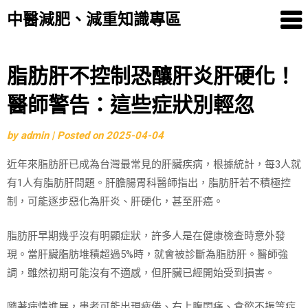
中醫減肥、減重知識專區
Skip
脂肪肝不控制恐釀肝炎肝硬化！
to
醫師警告：這些症狀別輕忽
content
by
admin
|
Posted on
2025-04-04
近年來脂肪肝已成為台灣最常見的肝臟疾病，根據統計，每3人就
有1人有脂肪肝問題。肝膽腸胃科醫師指出，脂肪肝若不積極控
制，可能逐步惡化為肝炎、肝硬化，甚至肝癌。
脂肪肝早期幾乎沒有明顯症狀，許多人是在健康檢查時意外發
現。當肝臟脂肪堆積超過5%時，就會被診斷為脂肪肝。醫師強
調，雖然初期可能沒有不適感，但肝臟已經開始受到損害。
隨著病情進展，患者可能出現疲倦、右上腹悶痛、食慾不振等症