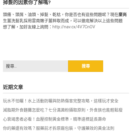
掉髮的因素你了解嗎?
頭癢、頭屑、油頭、掉髮、乾枯，你是否也有這些問題呢？現在
麼尚
生薑洗髮乳採用雲南嫩子薑粹取而成，可以徹底解決以上這些問題
想了解，加好友線上詢問：
http://nav.cx/4V7CnOV
搜
尋
關
鍵
近期文章
字:
玩水不怕曬！水上活動防曬與防熱傷害完整攻略，這樣玩才安全
減脂期外食麵攤怎麼吃？七分滿澱粉攝取原則，外食族也能輕鬆瘦
心衰竭患者必看！血壓控制黃金標準，精準達標延長壽命
你的藥還有效嗎？服藥前才拆原廠包裝，守護藥效的黃金法則