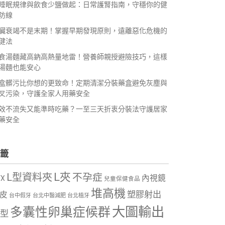
睡眠規律與飲食少鹽做起：日常護腎指南，守穩你的健
防線
臟衰竭不是末期！掌握早期發現原則，遠離惡化危機的
健法
食湯麵藏高鈉高熱量地雷！營養師親授避險技巧，這樣
湯麵也能安心
盒髒污比你想的更致命！定期清潔分裝藥盒避免灰塵與
叉污染，守護全家人用藥安全
效不流失又能準時吃藥？一至三天折衷分裝法守護居家
藥安全
籤
L夾
L型資料夾
不孕症
內視鏡
VX
兒童保健食品
堆高機
塑膠射出
皮
台中假牙
台北中醫減肥
台北植牙
大圖輸出
多囊性卵巢症候群
型