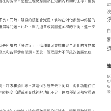
潛在的威脅。這種生理反應雖然在短期內有助於生存，但長
宜
洩
不良。同時，腸道的蠕動會減慢，食物在消化系統中停留的
腹瀉等問題。此外，壓力還會改變腸道菌群的平衡，進一步
白
就是所謂的「腸漏症」。這種情況會讓未完全消化的食物顆
發炎和各種健康問題。因此，管理壓力不僅能改善脹氣症
連
似
X
跳、呼吸和消化等。當這個系統失去平衡時，消化功能往往
所
護
神經過度活躍或副交感神經功能不足，這兩種情況都會導致