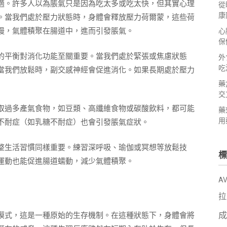
適。許多人以為脹氣只是因為吃太多或吃太快，但其實心理
從
康
。當我們處於壓力狀態時，身體會釋放壓力荷爾蒙，這些荷
慢，氣體積聚在腸道中，進而引發脹氣。
心
保
的平衡對消化功能至關重要。當我們處於緊張或焦慮狀態
外
吃
當我們放鬆時，副交感神經會促進消化。如果長期處於壓力
藥
交
取過多產氣食物，如豆類、高纖維食物或碳酸飲料，都可能
藥
用
不耐症（如乳糖不耐症）也會引發脹氣症狀。
整生活習慣同樣重要。練習深呼吸、瑜伽或冥想等放鬆技
標
運動也能促進腸道蠕動，減少氣體積聚。
A
拉
成
模式，這是一種原始的生存機制。在這種狀態下，身體會將