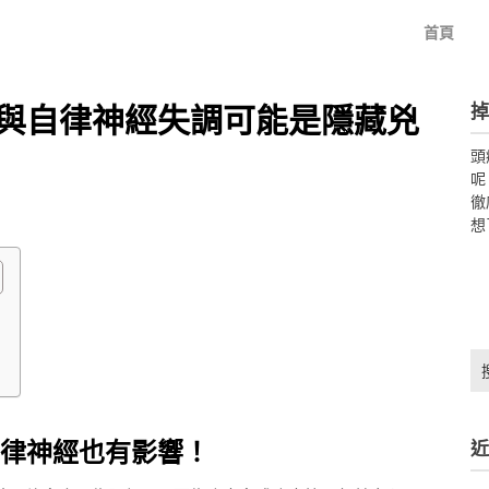
首頁
掉
與自律神經失調可能是隱藏兇
頭
呢
徹
想
搜
尋
關
鍵
律神經也有影響！
近
字: