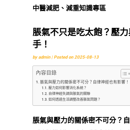
中醫減肥、減重知識專區
Skip
脹氣不只是吃太飽？壓力
to
手！
content
by
admin
|
Posted on
2025-08-13
內容目錄
脹氣與壓力的關係密不可分？自律神經也有影響！
壓力如何影響消化系統？
自律神經失調與脹氣的關聯
如何透過生活調整改善脹氣問題？
脹氣與壓力的關係密不可分？自