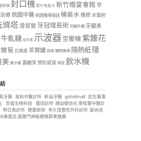
封口機
新竹婚宴會館
早
蘭民宿
提升免疫力
桶裝水
桃園中醫
治療
橡膠
水雷射
桃園機場接送
洗滌塔
牙冠增長術
滑鼠墊
牙齦美
牙齦外露
示波器
紫錐花
牛軋糖
空壓機
益生菌
隱
隔熱紙
紫錐菊
茶葉罐
花賜康
購物推車
貨梯
飲水機
適美
露齦笑
預防感冒
露牙齦
頭型
結
真牙醫
易和中醫診所
軒品牙醫
goholimall
民生醫事
光
昱倫生物科技
龍田診所
婦幼徵信社
廖桂聲中醫診
明日美診所
健康新知
李久恆整形外科診所
麼尚洗
沐專賣店
感應門神
板橋殯葬業推薦