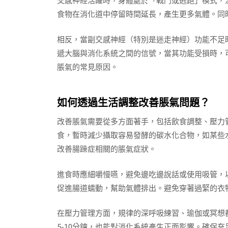
交感神經活躍時，身體處於「戰鬥或逃跑」模式，
食物在消化道中停留時間延長，產生更多氣體。同
相反，當副交感神經（特別是迷走神經）功能不足
遞大腦與消化系統之間的信號，當其功能受損時，
脹氣的常見原因。
如何透過生活調整改善脹氣問題？
改善脹氣需要從多方面著手，包括飲食調整、壓力管
食，暫時減少攝取容易發酵的碳水化合物，如某些
改善腸躁症相關的脹氣症狀。
進食時應細嚼慢嚥，避免邊吃邊說話或使用吸管，以
促進腸道蠕動，幫助氣體排出。避免穿著過緊的衣
在壓力管理方面，規律的深呼吸練習、瑜伽或冥想
5-10分鐘，也能對消化系統產生正面影響。確保