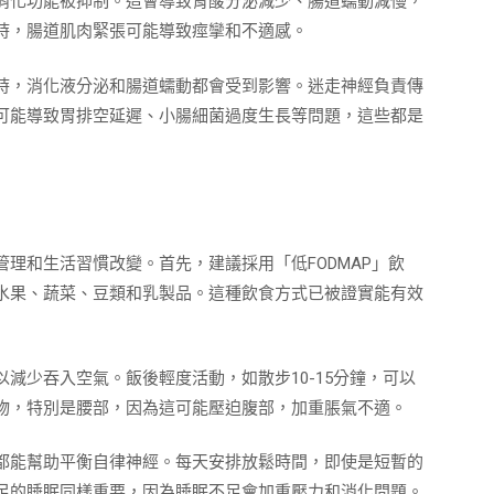
消化功能被抑制。這會導致胃酸分泌減少、腸道蠕動減慢，
時，腸道肌肉緊張可能導致痙攣和不適感。
時，消化液分泌和腸道蠕動都會受到影響。迷走神經負責傳
可能導致胃排空延遲、小腸細菌過度生長等問題，這些都是
理和生活習慣改變。首先，建議採用「低FODMAP」飲
水果、蔬菜、豆類和乳製品。這種飲食方式已被證實能有效
減少吞入空氣。飯後輕度活動，如散步10-15分鐘，可以
物，特別是腰部，因為這可能壓迫腹部，加重脹氣不適。
都能幫助平衡自律神經。每天安排放鬆時間，即使是短暫的
充足的睡眠同樣重要，因為睡眠不足會加重壓力和消化問題。