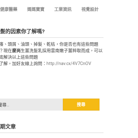
健康醫藥
媽媽寶寶
工業資訊
視覺設計
髮的因素你了解嗎?
癢、頭屑、油頭、掉髮、乾枯，你是否也有這些問題
？現在
麼尚
生薑洗髮乳採用雲南嫩子薑粹取而成，可以
底解決以上這些問題
了解，加好友線上詢問：
http://nav.cx/4V7CnOV
期文章