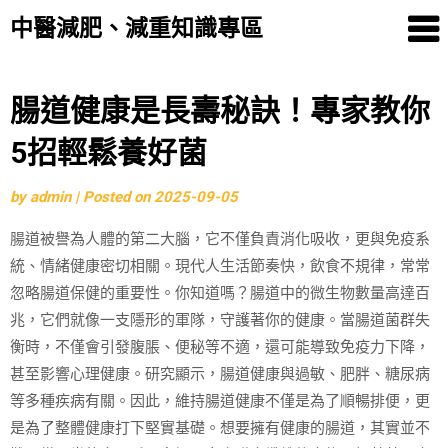
中醫減肥、減重知識專區
Skip
腸道健康是長壽秘訣！專家教你
to
5招輕鬆養好菌
content
by
admin
|
Posted on
2025-09-05
腸道被譽為人體的第二大腦，它不僅負責消化吸收，更與免疫系
統、情緒健康密切相關。現代人生活節奏快，飲食不規律，常常
忽略腸道保健的重要性。你知道嗎？腸道中的微生物數量高達百
兆，它們就像一支隱形的軍隊，守護著你的健康。當腸道菌群失
衡時，不僅會引發腹脹、便秘等不適，還可能導致免疫力下降，
甚至影響心理健康。研究顯示，腸道健康與過敏、肥胖、糖尿病
等多種疾病有關。因此，維持腸道健康不僅是為了順暢排便，更
是為了整體健康打下堅實基礎。想要擁有健康的腸道，其實並不