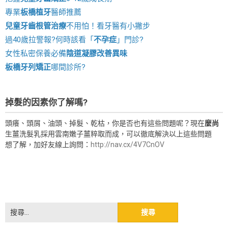
專業
板橋植牙
醫師推薦
兒童牙齒根管治療
不用怕！看牙醫有小撇步
過40歲拉警報?何時該看「
不孕症
」門診?
女性私密保養必備
陰道凝膠改善異味
板橋牙列矯正
哪間診所?
掉髮的因素你了解嗎?
頭癢、頭屑、油頭、掉髮、乾枯，你是否也有這些問題呢？現在
麼尚
生薑洗髮乳採用雲南嫩子薑粹取而成，可以徹底解決以上這些問題
想了解，加好友線上詢問：
http://nav.cx/4V7CnOV
搜
尋