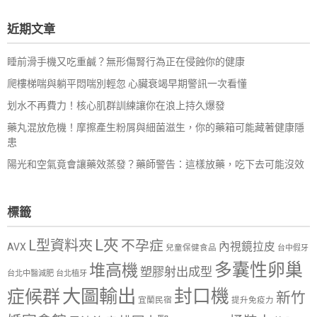
關
鍵
近期文章
字:
睡前滑手機又吃重鹹？無形傷腎行為正在侵蝕你的健康
爬樓梯喘與躺平悶喘別輕忽 心臟衰竭早期警訊一次看懂
划水不再費力！核心肌群訓練讓你在浪上持久爆發
藥丸混放危機！摩擦產生粉屑與細菌滋生，你的藥箱可能藏著健康隱
患
陽光和空氣竟會讓藥效蒸發？藥師警告：這樣放藥，吃下去可能沒效
標籤
L夾
L型資料夾
不孕症
內視鏡拉皮
AVX
兒童保健食品
台中假牙
多囊性卵巢
堆高機
塑膠射出成型
台北中醫減肥
台北植牙
大圖輸出
封口機
症候群
新竹
宜蘭民宿
提升免疫力