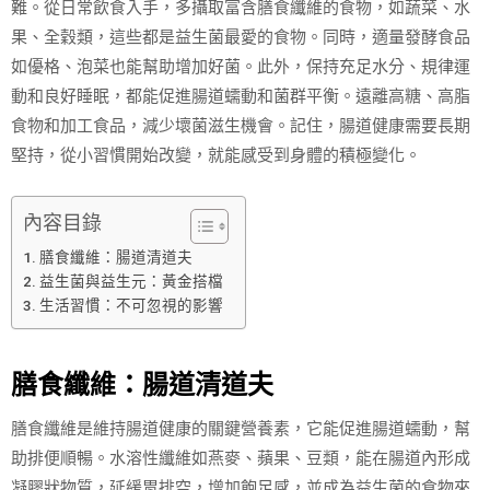
難。從日常飲食入手，多攝取富含膳食纖維的食物，如蔬菜、水
果、全穀類，這些都是益生菌最愛的食物。同時，適量發酵食品
如優格、泡菜也能幫助增加好菌。此外，保持充足水分、規律運
動和良好睡眠，都能促進腸道蠕動和菌群平衡。遠離高糖、高脂
食物和加工食品，減少壞菌滋生機會。記住，腸道健康需要長期
堅持，從小習慣開始改變，就能感受到身體的積極變化。
內容目錄
膳食纖維：腸道清道夫
益生菌與益生元：黃金搭檔
生活習慣：不可忽視的影響
膳食纖維：腸道清道夫
膳食纖維是維持腸道健康的關鍵營養素，它能促進腸道蠕動，幫
助排便順暢。水溶性纖維如燕麥、蘋果、豆類，能在腸道內形成
凝膠狀物質，延緩胃排空，增加飽足感，並成為益生菌的食物來