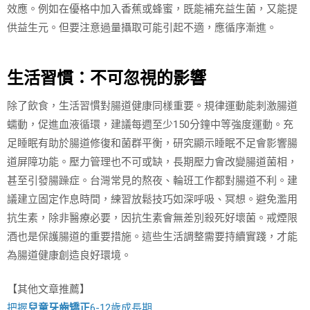
效應。例如在優格中加入香蕉或蜂蜜，既能補充益生菌，又能提
供益生元。但要注意過量攝取可能引起不適，應循序漸進。
生活習慣：不可忽視的影響
除了飲食，生活習慣對腸道健康同樣重要。規律運動能刺激腸道
蠕動，促進血液循環，建議每週至少150分鐘中等強度運動。充
足睡眠有助於腸道修復和菌群平衡，研究顯示睡眠不足會影響腸
道屏障功能。壓力管理也不可或缺，長期壓力會改變腸道菌相，
甚至引發腸躁症。台灣常見的熬夜、輪班工作都對腸道不利。建
議建立固定作息時間，練習放鬆技巧如深呼吸、冥想。避免濫用
抗生素，除非醫療必要，因抗生素會無差別殺死好壞菌。戒煙限
酒也是保護腸道的重要措施。這些生活調整需要持續實踐，才能
為腸道健康創造良好環境。
【其他文章推薦】
把握
兒童牙齒矯正
6-12歲成長期