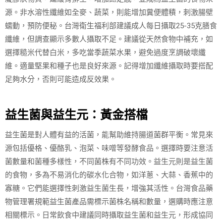
源。非水溶性纖維如全麥、蔬菜，則能增加糞便體積，刺激腸壁
蠕動，預防便秘。台灣衛生福利部建議成人每日攝取25-35克膳食
纖維，但調查顯示多數人攝取不足。建議從天然食物中補充，如
選擇糙米代替白米，多吃當季蔬菜水果，避免過度烹調破壞纖
維。適量堅果和種子也是良好來源。記得增加纖維攝取時要搭配
足夠水分，否則可能造成反效果。
益生菌與益生元：黃金搭檔
益生菌是對人體有益的活菌，能幫助維持腸道菌群平衡。常見來
源包括優格、優酪乳、泡菜、味噌等發酵食品。選擇時要注意活
菌數量和菌種多樣性，不同菌株有不同功效。益生元則是益生菌
的食物，多為不易消化的碳水化合物，如洋蔥、大蒜、香蕉中的
寡糖。它們能選擇性刺激益生菌生長，增強其活性。台灣食品藥
物管理署規範益生菌產品需標示菌株名稱和數量，選購時應注意
相關標示。日常飲食中建議同時攝取益生菌和益生元，形成協同