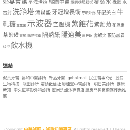
婚宴會館
桶裝水
桃園中醫
早洩治療
橡膠
水
桃園機場接送
洗滌塔
牛
牙冠增長術
滑鼠墊
牙齦美白
雷射
牙齦外露
示波器
紫錐花
軋糖
空壓機
紫錐菊
花賜康
益生菌
隱適美
隔熱紙
茶葉罐
露齦笑
預防感冒
購物推車
貨梯
露牙齦
飲水機
頭型
連結
似真牙醫
易和中醫診所
軒品牙醫
goholimall
民生醫事X光
昱倫
生物科技
龍田診所
婦幼徵信社
廖桂聲中醫診所
明日美診所
健康
新知
李久恆整形外科診所
麼尚洗護沐專賣店
感應門神
板橋殯葬業推
薦
Copyright
中醫減肥、減重知識專區
. All rights reserved.
| Theme