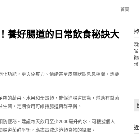
首頁
掉
！養好腸道的日常飲食秘訣大
頭
呢
徹
想
消化功能，更與免疫力、情緒甚至皮膚狀態息息相關。想要
足夠的蔬菜、水果和全穀類，能促進腸道蠕動，幫助有益菌
搜
益生菌，定期食用可維持腸道菌群平衡。
尋
關
防便秘。建議每天飲用至少2000毫升的水，可根據個人
鍵
近
字:
壞腸道菌群平衡，應盡量減少這類食物的攝取。