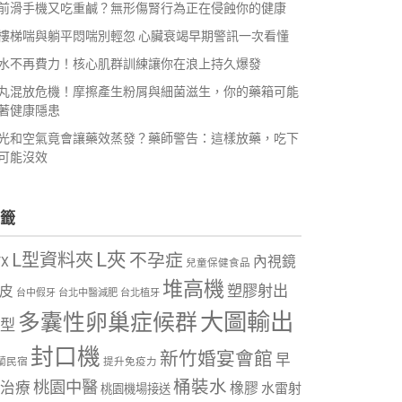
前滑手機又吃重鹹？無形傷腎行為正在侵蝕你的健康
樓梯喘與躺平悶喘別輕忽 心臟衰竭早期警訊一次看懂
水不再費力！核心肌群訓練讓你在浪上持久爆發
丸混放危機！摩擦產生粉屑與細菌滋生，你的藥箱可能
著健康隱患
光和空氣竟會讓藥效蒸發？藥師警告：這樣放藥，吃下
可能沒效
籤
L夾
L型資料夾
不孕症
內視鏡
VX
兒童保健食品
堆高機
塑膠射出
皮
台中假牙
台北中醫減肥
台北植牙
大圖輸出
多囊性卵巢症候群
型
封口機
新竹婚宴會館
早
蘭民宿
提升免疫力
桶裝水
桃園中醫
治療
橡膠
水雷射
桃園機場接送