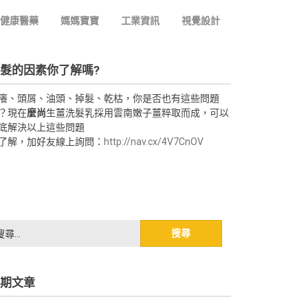
健康醫藥
媽媽寶寶
工業資訊
視覺設計
髮的因素你了解嗎?
癢、頭屑、油頭、掉髮、乾枯，你是否也有這些問題
？現在
麼尚
生薑洗髮乳採用雲南嫩子薑粹取而成，可以
底解決以上這些問題
了解，加好友線上詢問：
http://nav.cx/4V7CnOV
期文章