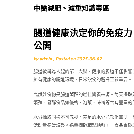
中醫減肥、減重知識專區
Skip
腸道健康決定你的免疫力
to
公開
content
by
admin
|
Posted on
2025-06-02
腸道被稱為人體的第二大腦，健康的腸道不僅影響
擁有健康的腸道環境，日常飲食的選擇至關重要。
高纖維食物是腸道菌群的最佳營養來源。每天攝取
繁殖。發酵食品如優格、泡菜、味噌等含有豐富的
水分攝取同樣不可忽視。充足的水分能軟化糞便，預
活動量適當調整。過量攝取精製糖和加工食品會破