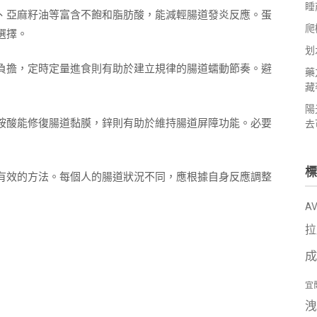
睡
、亞麻籽油等富含不飽和脂肪酸，能減輕腸道發炎反應。蛋
爬
選擇。
划
負擔，定時定量進食則有助於建立規律的腸道蠕動節奏。避
藥
藏
陽
胺酸能修復腸道黏膜，鋅則有助於維持腸道屏障功能。必要
去
標
有效的方法。每個人的腸道狀況不同，應根據自身反應調整
A
拉
成
宜
洩