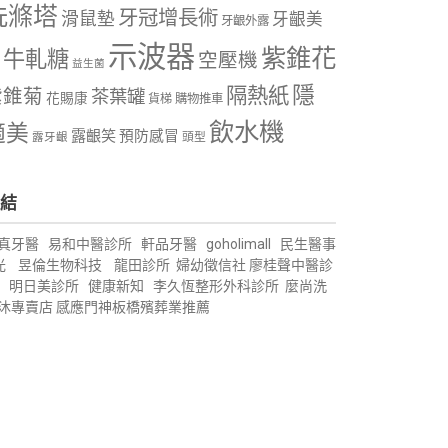
洗滌塔
牙冠增長術
滑鼠墊
牙齦美
牙齦外露
示波器
紫錐花
牛軋糖
空壓機
益生菌
隱
隔熱紙
紫錐菊
茶葉罐
花賜康
購物推車
貨梯
飲水機
適美
露齦笑
預防感冒
露牙齦
頭型
結
真牙醫
易和中醫診所
軒品牙醫
goholimall
民生醫事
光
昱倫生物科技
龍田診所
婦幼徵信社
廖桂聲中醫診
明日美診所
健康新知
李久恆整形外科診所
麼尚洗
沐專賣店
感應門神
板橋殯葬業推薦