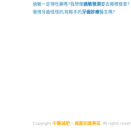
過敏一定得吃藥嗎?我想做
過敏檢測
要去哪裡檢查?
覺得牙齒怪怪的,有輕手的
牙齒診療
醫生嗎?
Copyright
中醫減肥、減重知識專區
. All rights rese