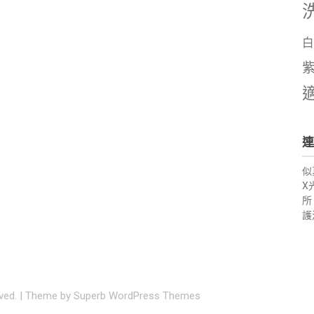
白
連
似
X
所
護
rved.
| Theme by
Superb WordPress Themes