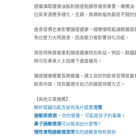
適量攝取健康油脂對腸道黏膜修復很重要。橄欖油
白質來源應多樣化，豆類、魚類和瘦肉都是不錯的
進食習慣也會影響腸道健康。細嚼慢嚥能減輕腸道
免在壓力大時進食，因為壓力會影響消化功能。
某些特殊營養素對腸道健康特別有益。例如，麩醯
時可在專業人士指導下適當補充。
腸道健康需要長期維護，建立良好的飲食習慣是最
飲食內容，找到最適合自己的腸道保健方式。
【其他文章推薦】
解析腎臟功能告訴你為什麼要
洗腎
過敏原檢測
– 你的營養，可能是孩子的毒藥！
鼻子過敏檢測
可以檢測出什麼嗎?
慢性食物過敏檢測
常
見的過敏食物有那些