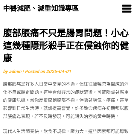
中醫減肥、減重知識專區
Skip
腹部脹痛不只是腸胃問題！小心
to
這幾種隱形殺手正在侵蝕你的健
content
康
by
admin
|
Posted on
2026-04-01
腹部脹痛是許多人日常中常見的不適，但往往被輕忽為單純的消
化不良或腸胃問題。這種看似尋常的症狀背後，可能隱藏著嚴重
的健康危機。當你反覆感到腹部不適，伴隨著脹氣、疼痛，甚至
影響到日常生活時，就該提高警覺。許多致命疾病在初期都以腹
部脹痛為表現，若不及時發現，可能錯失治療的黃金時機。
現代人生活節奏快，飲食不規律，壓力大，這些因素都可能導致