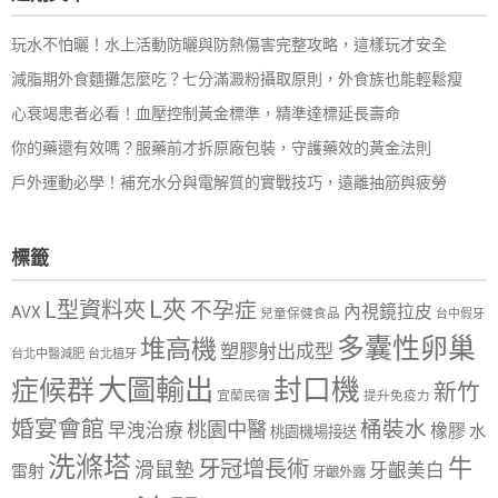
玩水不怕曬！水上活動防曬與防熱傷害完整攻略，這樣玩才安全
減脂期外食麵攤怎麼吃？七分滿澱粉攝取原則，外食族也能輕鬆瘦
心衰竭患者必看！血壓控制黃金標準，精準達標延長壽命
你的藥還有效嗎？服藥前才拆原廠包裝，守護藥效的黃金法則
戶外運動必學！補充水分與電解質的實戰技巧，遠離抽筋與疲勞
標籤
L夾
L型資料夾
不孕症
內視鏡拉皮
AVX
兒童保健食品
台中假牙
多囊性卵巢
堆高機
塑膠射出成型
台北中醫減肥
台北植牙
大圖輸出
封口機
症候群
新竹
宜蘭民宿
提升免疫力
婚宴會館
桶裝水
桃園中醫
早洩治療
橡膠
水
桃園機場接送
洗滌塔
牛
牙冠增長術
滑鼠墊
牙齦美白
雷射
牙齦外露