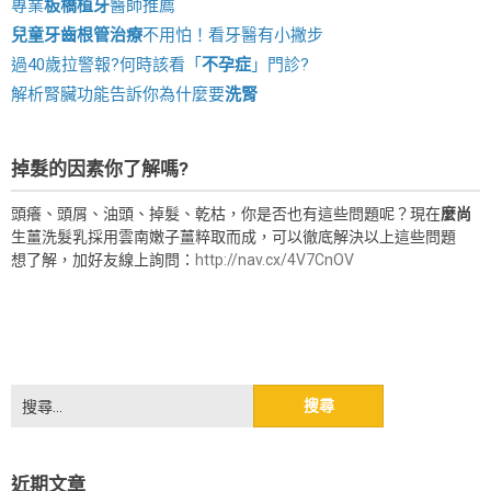
專業
板橋植牙
醫師推薦
兒童牙齒根管治療
不用怕！看牙醫有小撇步
過40歲拉警報?何時該看「
不孕症
」門診?
解析腎臟功能告訴你為什麼要
洗腎
掉髮的因素你了解嗎?
頭癢、頭屑、油頭、掉髮、乾枯，你是否也有這些問題呢？現在
麼尚
生薑洗髮乳採用雲南嫩子薑粹取而成，可以徹底解決以上這些問題
想了解，加好友線上詢問：
http://nav.cx/4V7CnOV
搜
尋
關
鍵
近期文章
字: