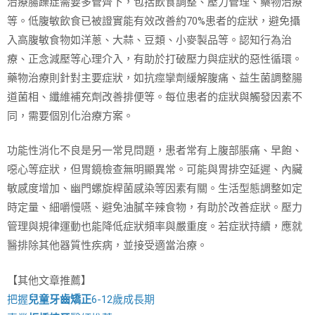
治療腸躁症需要多管齊下，包括飲食調整、壓力管理、藥物治療
等。低腹敏飲食已被證實能有效改善約70%患者的症狀，避免攝
入高腹敏食物如洋蔥、大蒜、豆類、小麥製品等。認知行為治
療、正念減壓等心理介入，有助於打破壓力與症狀的惡性循環。
藥物治療則針對主要症狀，如抗痙攣劑緩解腹痛、益生菌調整腸
道菌相、纖維補充劑改善排便等。每位患者的症狀與觸發因素不
同，需要個別化治療方案。
功能性消化不良是另一常見問題，患者常有上腹部脹痛、早飽、
噁心等症狀，但胃鏡檢查無明顯異常。可能與胃排空延遲、內臟
敏感度增加、幽門螺旋桿菌感染等因素有關。生活型態調整如定
時定量、細嚼慢嚥、避免油膩辛辣食物，有助於改善症狀。壓力
管理與規律運動也能降低症狀頻率與嚴重度。若症狀持續，應就
醫排除其他器質性疾病，並接受適當治療。
【其他文章推薦】
把握
兒童牙齒矯正
6-12歲成長期