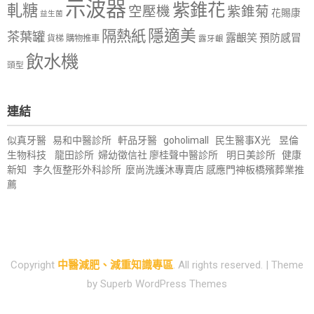
示波器
紫錐花
軋糖
空壓機
紫錐菊
花賜康
益生菌
隱適美
隔熱紙
茶葉罐
露齦笑
預防感冒
購物推車
貨梯
露牙齦
飲水機
頭型
連結
似真牙醫
易和中醫診所
軒品牙醫
goholimall
民生醫事X光
昱倫
生物科技
龍田診所
婦幼徵信社
廖桂聲中醫診所
明日美診所
健康
新知
李久恆整形外科診所
麼尚洗護沐專賣店
感應門神
板橋殯葬業推
薦
Copyright
中醫減肥、減重知識專區
. All rights reserved.
| Theme
by
Superb WordPress Themes