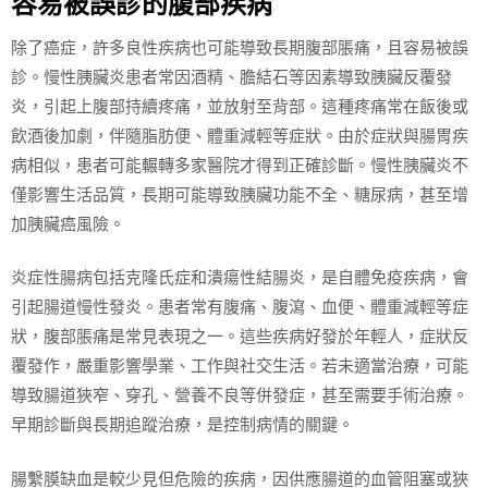
容易被誤診的腹部疾病
除了癌症，許多良性疾病也可能導致長期腹部脹痛，且容易被誤
診。慢性胰臟炎患者常因酒精、膽結石等因素導致胰臟反覆發
炎，引起上腹部持續疼痛，並放射至背部。這種疼痛常在飯後或
飲酒後加劇，伴隨脂肪便、體重減輕等症狀。由於症狀與腸胃疾
病相似，患者可能輾轉多家醫院才得到正確診斷。慢性胰臟炎不
僅影響生活品質，長期可能導致胰臟功能不全、糖尿病，甚至增
加胰臟癌風險。
炎症性腸病包括克隆氏症和潰瘍性結腸炎，是自體免疫疾病，會
引起腸道慢性發炎。患者常有腹痛、腹瀉、血便、體重減輕等症
狀，腹部脹痛是常見表現之一。這些疾病好發於年輕人，症狀反
覆發作，嚴重影響學業、工作與社交生活。若未適當治療，可能
導致腸道狹窄、穿孔、營養不良等併發症，甚至需要手術治療。
早期診斷與長期追蹤治療，是控制病情的關鍵。
腸繫膜缺血是較少見但危險的疾病，因供應腸道的血管阻塞或狹