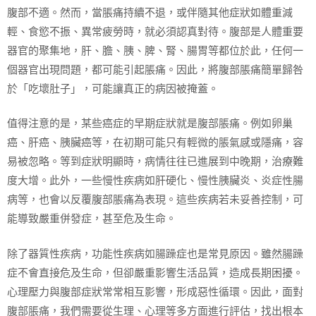
腹部不適。然而，當脹痛持續不退，或伴隨其他症狀如體重減
輕、食慾不振、異常疲勞時，就必須認真對待。腹部是人體重要
器官的聚集地，肝、膽、胰、脾、腎、腸胃等都位於此，任何一
個器官出現問題，都可能引起脹痛。因此，將腹部脹痛簡單歸咎
於「吃壞肚子」，可能讓真正的病因被掩蓋。
值得注意的是，某些癌症的早期症狀就是腹部脹痛。例如卵巢
癌、肝癌、胰臟癌等，在初期可能只有輕微的脹氣感或隱痛，容
易被忽略。等到症狀明顯時，病情往往已進展到中晚期，治療難
度大增。此外，一些慢性疾病如肝硬化、慢性胰臟炎、炎症性腸
病等，也會以反覆腹部脹痛為表現。這些疾病若未妥善控制，可
能導致嚴重併發症，甚至危及生命。
除了器質性疾病，功能性疾病如腸躁症也是常見原因。雖然腸躁
症不會直接危及生命，但卻嚴重影響生活品質，造成長期困擾。
心理壓力與腹部症狀常常相互影響，形成惡性循環。因此，面對
腹部脹痛，我們需要從生理、心理等多方面進行評估，找出根本