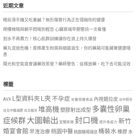
近期文章
字:
睡前滑手機又吃重鹹？無形傷腎行為正在侵蝕你的健康
爬樓梯喘與躺平悶喘別輕忽 心臟衰竭早期警訊一次看懂
划水不再費力！核心肌群訓練讓你在浪上持久爆發
藥丸混放危機！摩擦產生粉屑與細菌滋生，你的藥箱可能藏著健康隱
患
陽光和空氣竟會讓藥效蒸發？藥師警告：這樣放藥，吃下去可能沒效
標籤
L夾
L型資料夾
不孕症
內視鏡拉皮
AVX
兒童保健食品
台中假牙
多囊性卵巢
堆高機
塑膠射出成型
台北中醫減肥
台北植牙
大圖輸出
封口機
症候群
新竹
宜蘭民宿
提升免疫力
婚宴會館
桶裝水
桃園中醫
早洩治療
橡膠
水
桃園機場接送