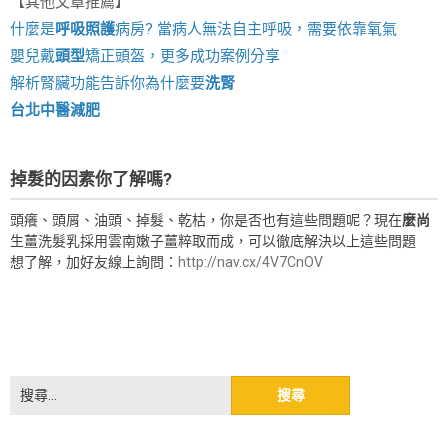
【其他文章推薦】
什麼是
呼吸照護
病房? 當病人無法自主呼吸，需要依靠氧氣
嬰兒戴
頭型
矯正頭盔，更多成功案例分享
解析腎臟功能告訴你為什麼要
洗腎
台北中醫減肥
掉髮的因素你了解嗎?
頭癢、頭屑、油頭、掉髮、乾枯，你是否也有這些問題呢？現在
麼尚
生薑洗髮乳採用雲南嫩子薑粹取而成，可以徹底解決以上這些問題
想了解，加好友線上詢問：
http://nav.cx/4V7CnOV
搜
尋
關
鍵