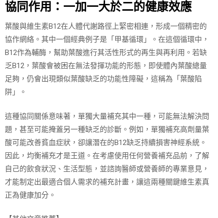
協同作用：一加一大於二的健康效應
葉酸與維生素B12在人體代謝路徑上緊密相連，形成一個精密的
協作網絡。其中一個經典例子是「甲基循環」。在這個循環中，
B12作為輔酶，幫助葉酸進行其活性形式的再生與再利用。若缺
乏B12，葉酸會被困在無法發揮功能的形態，即使體內葉酸總量
足夠，仍會出現類似葉酸缺乏的功能性障礙，這稱為「葉酸陷
阱」。
這種協同關係意味著，單獨大量補充其中一種，可能無法解決問
題，甚至可能掩蓋另一種缺乏的診斷。例如，單獨補充高劑量葉
酸可能改善貧血症狀，卻讓潛在的B12缺乏持續損害神經系統。
因此，均衡補充才是王道。在考慮使用任何營養補充品前，了解
自己的飲食狀況、生活型態，並諮詢醫師或營養師的專業意見，
才能制定出最適合個人需求的補充計畫，讓這兩種關鍵維生素真
正為健康加分。