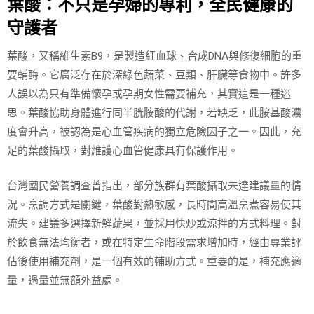
葉酸：不只是孕婦的專利，全民健康的
守護者
葉酸，又稱維生素B9，是製造紅血球、合成DNA與修復細胞的重
要輔酶。它廣泛存在於深綠色蔬菜、豆類、肝臟等食物中。許多
人誤以為只有準備懷孕或孕期女性需要補充，其實這是一種迷
思。葉酸協助身體進行同半胱胺酸的代謝，若缺乏，此胺基酸濃
度會升高，被認為是心血管疾病的獨立危險因子之一。因此，充
足的葉酸攝取，對維護心血管健康具有保護作用。
台灣國民營養調查曾指出，部分族群有葉酸攝取未達建議量的情
況。烹調方式是關鍵，葉酸對熱敏感，長時間高溫烹煮容易使其
流失。建議多選擇新鮮蔬果，並採用快炒或涼拌的方式料理。對
於飲食無法均衡者，或在特定生命階段需求增加時，經由專業評
估後使用補充劑，是一個有效的輔助方式。重要的是，補充應適
量，過量並無額外益處。