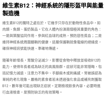
維生素B12：神經系統的隱形盔甲與能量
製造機
維生素B12的獨特之處在於，它幾乎只存在於動物性食品中，如
肉類、魚類、蛋奶製品。它在人體內扮演兩個極其重要的角色：
一是與葉酸協同作用，參與紅血球的成熟，預防惡性貧血；二是
維持神經系統周圍髓鞘的健康，這層保護鞘就像電線的絕緣皮，
確保神經訊號能快速、準確地傳遞。
隨著年齡增長，胃酸分泌減少，影響從食物中釋放並吸收B12的
能力，使得年長者成為缺乏的高風險群。症狀可能非常隱晦，包
括記憶力減退、注意力不集中、手腳麻木或刺痛感，常被誤認為
單純的老化現象。嚴格的素食者若未透過強化食品或補充劑獲取
B12，數年後可能出現缺乏症狀。定期檢視飲食內容，必要時進
行血液檢查，是預防缺乏的有效策略。