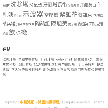
洗滌塔
牛
牙冠增長術
滑鼠墊
牙齦美白
雷射
牙齦外露
示波器
紫錐花
軋糖
空壓機
紫錐菊
花賜康
益生菌
隱適美
隔熱紙
茶葉罐
露齦笑
預防感冒
購物推車
貨梯
露牙齦
飲水機
頭型
連結
似真牙醫
易和中醫診所
軒品牙醫
goholimall
民生醫事X光
昱倫
生物科技
龍田診所
婦幼徵信社
廖桂聲中醫診所
明日美診所
健康
新知
李久恆整形外科診所
麼尚洗護沐專賣店
感應門神
板橋殯葬業推
薦
Copyright
中醫減肥、減重知識專區
. All rights reserved.
| Theme