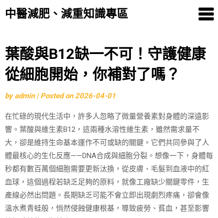
中醫減肥、減重知識專區
Skip
葉酸與B12缺一不可！守護健康
to
從細胞開始，你補對了嗎？
content
by
admin
|
Posted on
2026-04-01
在忙碌的現代生活中，許多人忽略了微量營養素對身體的深遠影
響。葉酸與維生素B12，這兩種水溶性維生素，雖然需求量不
大，卻是維持生命基本運作不可或缺的關鍵。它們共同參與了人
體最核心的生化反應——DNA合成與細胞分裂。想像一下，身體每
秒都有數百萬個細胞需要更新汰換，從皮膚、毛髮到血液中的紅
血球，這個過程若缺乏足夠的原料，就像工廠缺少關鍵零件，生
產線必然出問題。長期缺乏可能不會立即出現劇烈疼痛，卻會像
溫水煮青蛙般，悄然侵蝕健康根基，導致疲勞、貧血，甚至影響