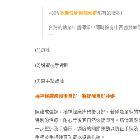
※80%
多囊性卵巢症候群
都有的徵兆!
台灣的執業中醫師當中同時擁有中西醫雙執
一
(1)趴睡
(2)甜蜜枕手臂睡
(3)單手墊頭睡
橈神經麻痺預後良好 醫提醒良好睡姿
陳建成強調，橈神經麻痺預後良好，若僅是單純的
特別的治療，耐心等後其自然恢復即可。病情較嚴
一步壓迫及手變形，適度的關節運動以防止手腕及
手腕及手指伸直功能以協助抓握。