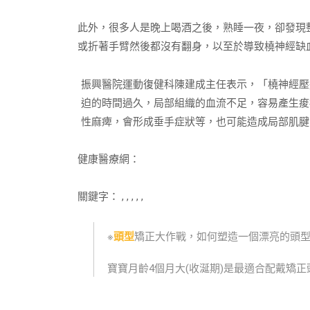
此外，很多人是晚上喝酒之後，熟睡一夜，卻發現
或折著手臂然後都沒有翻身，以至於導致橈神經缺
振興醫院運動復健科陳建成主任表示，「橈神經壓
迫的時間過久，局部組織的血流不足，容易產生痠
性麻痺，會形成垂手症狀等，也可能造成局部肌腱
健康醫療網：
關鍵字： , , , , ,
※
頭型
矯正大作戰，如何塑造一個漂亮的頭型
寶寶月齡4個月大(收涎期)是最適合配戴矯