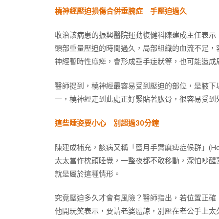
橈神經壓迫損傷合併垂腕症 手壓迫過久
收治該病患的振興醫院運動復健科陳建成主任表示
頭部重量壓迫的時間過久，局部組織的血流不足，
神經暫時性麻痺，會形成垂手症狀等，也可能造成
醫師提到，橈神經最容易受到壓迫的部位，是腋下
一，橈神經走到此處正好緊貼著肱骨，很容易受到
這些睡姿要小心 別超過30
分鐘
陳建成補充，該病又稱「蜜月手臂麻痺症候群」(Hone
太太當作枕頭睡覺，一整夜都不敢移動，深怕吵醒
就是屬於這種情形。
究竟壓迫多久才會有風險？醫師指出，若位置正確
他開玩笑表示，要請老婆體諒，別壓在老公手上太