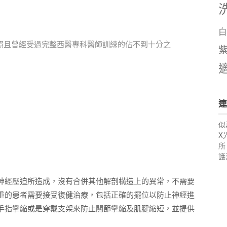
白
照且曾經受過完整西醫專科醫師訓練的佔不到十分之
連
似
X
所
護
神經壓迫所造成，沒有合併其他解剖構造上的異常，不需要
重的患者需要接受復健治療，包括正確的擺位以防止神經進
手指攣縮或是穿戴支架來防止關節攣縮及肌腱縮短，並提供