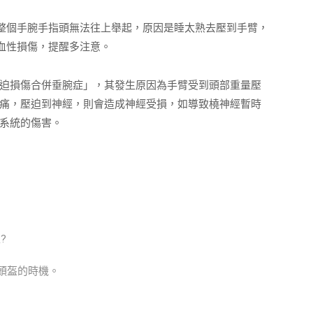
整個手腕手指頭無法往上舉起，原因是睡太熟去壓到手臂，
血性損傷，提醒多注意。
迫損傷合併垂腕症」，其發生原因為手臂受到頭部重量壓
痛，壓迫到神經，則會造成神經受損，如導致橈神經暫時
系統的傷害。
?
正頭盔的時機。