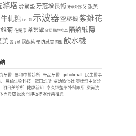
洗滌塔
牙冠增長術
滑鼠墊
牙齦美
牙齦外露
示波器
紫錐花
牛軋糖
空壓機
益生菌
隱
隔熱紙
紫錐菊
茶葉罐
花賜康
購物推車
貨梯
飲水機
適美
露齦笑
預防感冒
露牙齦
頭型
結
真牙醫
易和中醫診所
軒品牙醫
goholimall
民生醫事
光
昱倫生物科技
龍田診所
婦幼徵信社
廖桂聲中醫診
明日美診所
健康新知
李久恆整形外科診所
麼尚洗
沐專賣店
感應門神
板橋殯葬業推薦