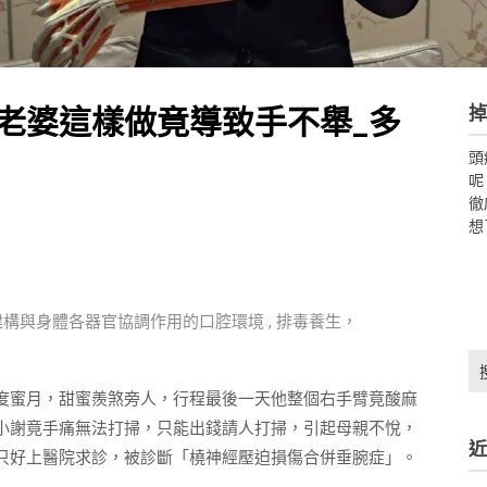
掉
老婆這樣做竟導致手不舉_多
頭
呢
徹
想
建構與身體各器官協調作用的口腔環境 , 排毒養生，
搜
尋
度蜜月，甜蜜羨煞旁人，行程最後一天他整個右手臂竟酸麻
關
小謝竟手痛無法打掃，只能出錢請人打掃，引起母親不悅，
鍵
近
字:
只好上醫院求診，被診斷「橈神經壓迫損傷合併垂腕症」。