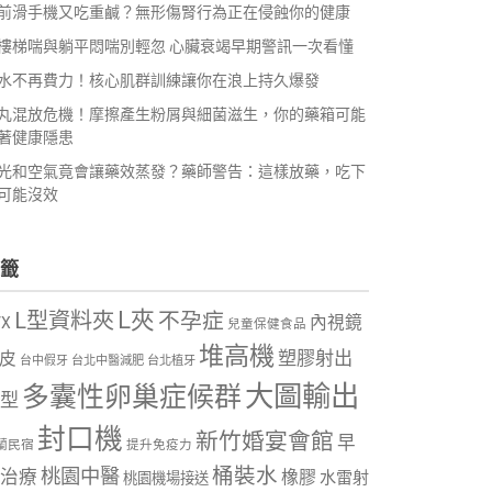
前滑手機又吃重鹹？無形傷腎行為正在侵蝕你的健康
樓梯喘與躺平悶喘別輕忽 心臟衰竭早期警訊一次看懂
水不再費力！核心肌群訓練讓你在浪上持久爆發
丸混放危機！摩擦產生粉屑與細菌滋生，你的藥箱可能
著健康隱患
光和空氣竟會讓藥效蒸發？藥師警告：這樣放藥，吃下
可能沒效
籤
L夾
L型資料夾
不孕症
內視鏡
VX
兒童保健食品
堆高機
塑膠射出
皮
台中假牙
台北中醫減肥
台北植牙
大圖輸出
多囊性卵巢症候群
型
封口機
新竹婚宴會館
早
蘭民宿
提升免疫力
桶裝水
桃園中醫
治療
橡膠
水雷射
桃園機場接送