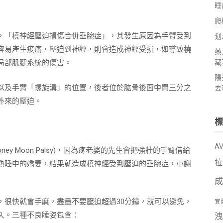
睡
爬
，「橈神經壓迫損傷合併垂腕症」，其發生原因為手臂受到
划
容易產生痠痛，壓迫到神經，則會造成神經受損，如導致橈
藥
局部肌腱系統的傷害。
藏
陽
以及手臂「螺旋溝」的位置，後者位於肱骨後面中間三分之
去
外來的壓迫。
標
A
y Moon Palsy)，因為疼老婆的先生會把強壯的手臂借給
拉
熟睡中的嬌妻，結果就造成橈神經受到壓迫的垂腕症，小謝
成
，很快就會手麻，盡量不要壓迫超過30分鐘，就可以避免，
宜
久。三種不良睡姿包含：
洩