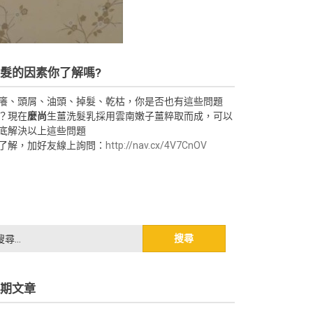
髮的因素你了解嗎?
癢、頭屑、油頭、掉髮、乾枯，你是否也有這些問題
？現在
麼尚
生薑洗髮乳採用雲南嫩子薑粹取而成，可以
底解決以上這些問題
了解，加好友線上詢問：
http://nav.cx/4V7CnOV
期文章