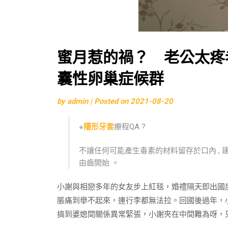
蜜月惹的禍？ 老公太疼
囊性卵巢症候群
by
admin
|
Posted on
2021-08-20
※
隱形牙套
療程QA ?
不讓任何可能產生毒素的材料留存於口內 , 
由齒開始 。
小謝與相戀多年的女友步上紅毯，婚禮隔天即出國
脹痛到舉不起來，連行李都無法拉。回國後過年，
搞到婆媳間關係異常緊張，小謝夾在中間難為呀，