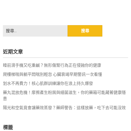
搜
尋
關
鍵
近期文章
字:
睡前滑手機又吃重鹹？無形傷腎行為正在侵蝕你的健康
爬樓梯喘與躺平悶喘別輕忽 心臟衰竭早期警訊一次看懂
划水不再費力！核心肌群訓練讓你在浪上持久爆發
藥丸混放危機！摩擦產生粉屑與細菌滋生，你的藥箱可能藏著健康隱
患
陽光和空氣竟會讓藥效蒸發？藥師警告：這樣放藥，吃下去可能沒效
標籤