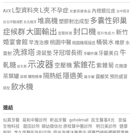
L夾
L型資料夾
不孕症
內視鏡拉皮
AVX
兒童保健食品
台中假牙
多囊性卵巢
堆高機
塑膠射出成型
台北中醫減肥
台北植牙
大圖輸出
封口機
症候群
新竹
宜蘭民宿
提升免疫力
婚宴會館
桶裝水
桃園中醫
早洩治療
橡膠
水
桃園機場接送
洗滌塔
牛
牙冠增長術
滑鼠墊
牙齦美白
雷射
牙齦外露
示波器
紫錐花
軋糖
空壓機
紫錐菊
花賜康
益生菌
隱適美
隔熱紙
茶葉罐
露齦笑
預防感冒
購物推車
貨梯
露牙齦
飲水機
頭型
連結
似真牙醫
易和中醫診所
軒品牙醫
goholimall
民生醫事X光
昱倫
生物科技
龍田診所
婦幼徵信社
廖桂聲中醫診所
明日美診所
健康
新知
李久恆整形外科診所
麼尚洗護沐專賣店
感應門神
板橋殯葬業推