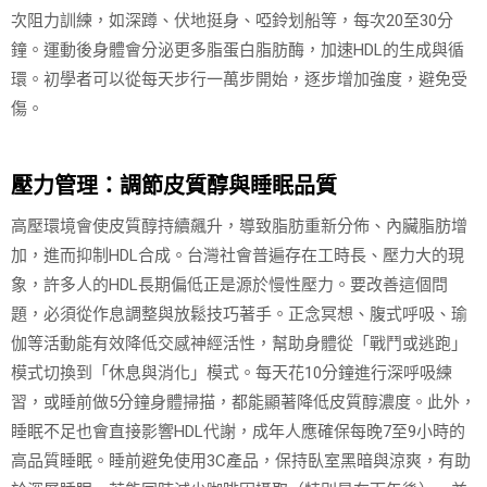
次阻力訓練，如深蹲、伏地挺身、啞鈴划船等，每次20至30分
鐘。運動後身體會分泌更多脂蛋白脂肪酶，加速HDL的生成與循
環。初學者可以從每天步行一萬步開始，逐步增加強度，避免受
傷。
壓力管理：調節皮質醇與睡眠品質
高壓環境會使皮質醇持續飆升，導致脂肪重新分佈、內臟脂肪增
加，進而抑制HDL合成。台灣社會普遍存在工時長、壓力大的現
象，許多人的HDL長期偏低正是源於慢性壓力。要改善這個問
題，必須從作息調整與放鬆技巧著手。正念冥想、腹式呼吸、瑜
伽等活動能有效降低交感神經活性，幫助身體從「戰鬥或逃跑」
模式切換到「休息與消化」模式。每天花10分鐘進行深呼吸練
習，或睡前做5分鐘身體掃描，都能顯著降低皮質醇濃度。此外，
睡眠不足也會直接影響HDL代謝，成年人應確保每晚7至9小時的
高品質睡眠。睡前避免使用3C產品，保持臥室黑暗與涼爽，有助