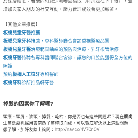
於深層睡眠。若能同時減少咖啡因攝取（特別是在下午後），並
增加與家人朋友的社交互動，壓力管理成效會更加顯著。
【其他文章推薦】
板橋兒童牙醫推薦
板橋兒童牙科
推薦，專科醫師聯合會診重視醫療品質
板橋兒童牙醫
治療範圍齲齒的預防與治療、乳牙根管治療
板橋牙醫
特聘各專科醫師聯合會診，讓您的口腔能獲得全方位的
照護
預約
板橋人工植牙
專科醫師
板橋牙科
診所推品軒牙醫
掉髮的因素你了解嗎?
頭癢、頭屑、油頭、掉髮、乾枯，你是否也有這些問題呢？現在
麼尚
生薑洗髮乳採用雲南嫩子薑粹取而成，可以徹底解決以上這些問題
想了解，加好友線上詢問：
http://nav.cx/4V7CnOV