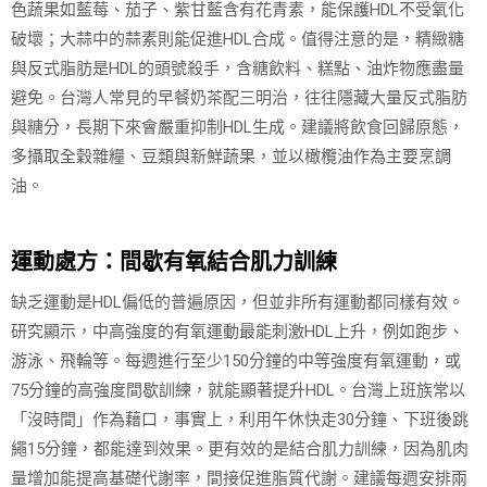
色蔬果如藍莓、茄子、紫甘藍含有花青素，能保護HDL不受氧化
破壞；大蒜中的蒜素則能促進HDL合成。值得注意的是，精緻糖
與反式脂肪是HDL的頭號殺手，含糖飲料、糕點、油炸物應盡量
避免。台灣人常見的早餐奶茶配三明治，往往隱藏大量反式脂肪
與糖分，長期下來會嚴重抑制HDL生成。建議將飲食回歸原態，
多攝取全穀雜糧、豆類與新鮮蔬果，並以橄欖油作為主要烹調
油。
運動處方：間歇有氧結合肌力訓練
缺乏運動是HDL偏低的普遍原因，但並非所有運動都同樣有效。
研究顯示，中高強度的有氧運動最能刺激HDL上升，例如跑步、
游泳、飛輪等。每週進行至少150分鐘的中等強度有氧運動，或
75分鐘的高強度間歇訓練，就能顯著提升HDL。台灣上班族常以
「沒時間」作為藉口，事實上，利用午休快走30分鐘、下班後跳
繩15分鐘，都能達到效果。更有效的是結合肌力訓練，因為肌肉
量增加能提高基礎代謝率，間接促進脂質代謝。建議每週安排兩