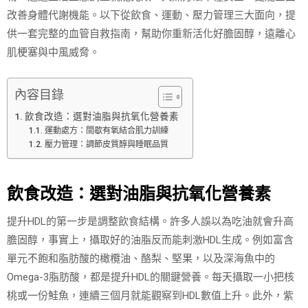
改善身體代謝機能。以下從飲食、運動、壓力管理三大面向，提
供一套完整的血管自救指南，幫助你重新活化好膽固醇，遠離心
肌梗塞與中風威脅。
內容目錄
飲食改造：選對油脂與抗氧化營養素
運動處方：間歇有氧結合肌力訓練
壓力管理：調節皮質醇與睡眠品質
飲食改造：選對油脂與抗氧化營養素
提升HDL的第一步是調整飲食結構。許多人誤以為吃油就會升高
膽固醇，事實上，攝取好的油脂反而能刺激HDL生成。例如富含
單元不飽和脂肪酸的橄欖油、酪梨、堅果，以及深海魚中的
Omega-3脂肪酸，都是提升HDL的關鍵營養。每天攝取一小把核
桃或一份鮭魚，連續三個月就能觀察到HDL數值上升。此外，紫