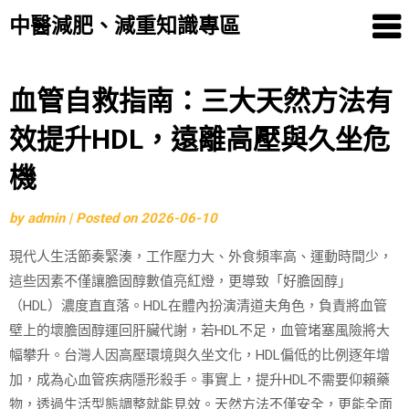
中醫減肥、減重知識專區
Skip
血管自救指南：三大天然方法有
to
效提升HDL，遠離高壓與久坐危
content
機
by
admin
|
Posted on
2026-06-10
現代人生活節奏緊湊，工作壓力大、外食頻率高、運動時間少，
這些因素不僅讓膽固醇數值亮紅燈，更導致「好膽固醇」
（HDL）濃度直直落。HDL在體內扮演清道夫角色，負責將血管
壁上的壞膽固醇運回肝臟代謝，若HDL不足，血管堵塞風險將大
幅攀升。台灣人因高壓環境與久坐文化，HDL偏低的比例逐年增
加，成為心血管疾病隱形殺手。事實上，提升HDL不需要仰賴藥
物，透過生活型態調整就能見效。天然方法不僅安全，更能全面