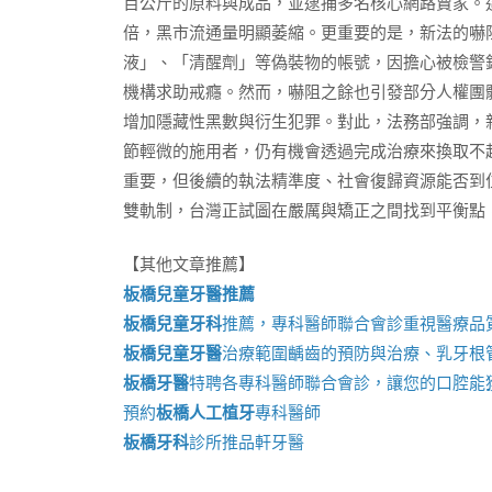
百公斤的原料與成品，並逮捕多名核心網路賣家。
倍，黑市流通量明顯萎縮。更重要的是，新法的嚇
液」、「清醒劑」等偽裝物的帳號，因擔心被檢警
機構求助戒癮。然而，嚇阻之餘也引發部分人權團
增加隱藏性黑數與衍生犯罪。對此，法務部強調，
節輕微的施用者，仍有機會透過完成治療來換取不
重要，但後續的執法精準度、社會復歸資源能否到
雙軌制，台灣正試圖在嚴厲與矯正之間找到平衡點
【其他文章推薦】
板橋兒童牙醫推薦
板橋兒童牙科
推薦，專科醫師聯合會診重視醫療品
板橋兒童牙醫
治療範圍齲齒的預防與治療、乳牙根
板橋牙醫
特聘各專科醫師聯合會診，讓您的口腔能
預約
板橋人工植牙
專科醫師
板橋牙科
診所推品軒牙醫