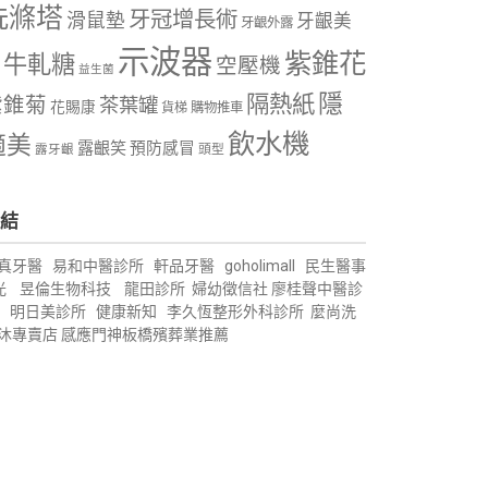
洗滌塔
牙冠增長術
滑鼠墊
牙齦美
牙齦外露
示波器
紫錐花
牛軋糖
空壓機
益生菌
隱
隔熱紙
紫錐菊
茶葉罐
花賜康
購物推車
貨梯
飲水機
適美
露齦笑
預防感冒
露牙齦
頭型
結
真牙醫
易和中醫診所
軒品牙醫
goholimall
民生醫事
光
昱倫生物科技
龍田診所
婦幼徵信社
廖桂聲中醫診
明日美診所
健康新知
李久恆整形外科診所
麼尚洗
沐專賣店
感應門神
板橋殯葬業推薦