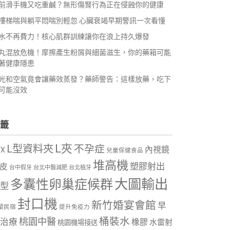
前滑手機又吃重鹹？無形傷腎行為正在侵蝕你的健康
樓梯喘與躺平悶喘別輕忽 心臟衰竭早期警訊一次看懂
水不再費力！核心肌群訓練讓你在浪上持久爆發
丸混放危機！摩擦產生粉屑與細菌滋生，你的藥箱可能
著健康隱患
光和空氣竟會讓藥效蒸發？藥師警告：這樣放藥，吃下
可能沒效
籤
L夾
L型資料夾
不孕症
內視鏡
VX
兒童保健食品
堆高機
塑膠射出
皮
台中假牙
台北中醫減肥
台北植牙
大圖輸出
多囊性卵巢症候群
型
封口機
新竹婚宴會館
早
蘭民宿
提升免疫力
桶裝水
桃園中醫
治療
橡膠
水雷射
桃園機場接送