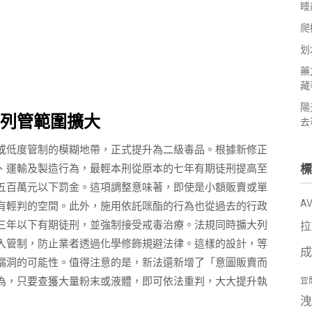
睡
爬
划
藥
藏
陽
列管範圍擴大
去
或低度管制的模糊地帶，正式提升為二級毒品。根據新修正
、運輸及製造行為，最輕本刑從原本的七年有期徒刑提高至
標
五百萬元以下罰金。這項調整意味著，即使是小額販賣或單
A
有輕判的空間。此外，施用依託咪酯的行為也從過去的行政
三年以下有期徒刑，並強制接受戒毒治療。法規同時擴大列
拉
入管制，防止業者透過化學修飾規避法律。這樣的設計，等
成
漏洞的可能性。值得注意的是，新法還新增了「意圖販賣而
為，只要查獲大量粉末或液體，即可依法重判，大大提升執
宜
洩