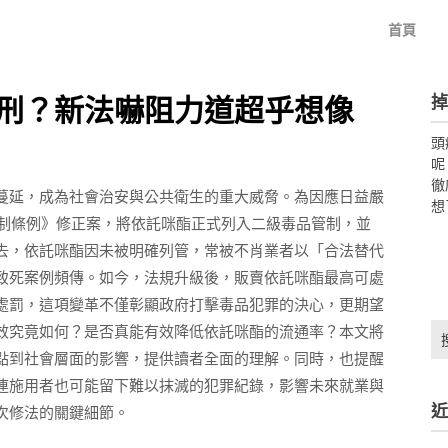
首頁
掉
刑？新法嚇阻力道超乎想像
頭
呢
徹
蔓延，成為社會治安與公共衛生的重大威脅。為因應日益嚴
想
防制條例》修正案，將依託咪酯正式列入二級毒品管制，並
去，依託咪酯因未被明確列管，常被不肖業者以「合法替代
致死案例頻傳。如今，法規升級後，販賣依託咪酯最高可處
處罰，這項變革不僅彰顯政府打擊毒品犯罪的決心，更期望
搜
效究竟如何？是否真能有效降低依託咪酯的流通率？本文將
尋
點到社會層面的影響，提供讀者全面的理解。同時，也提醒
關
連施用者也可能留下難以抹滅的犯罪紀錄，影響未來就業與
鍵
近
次修法的關鍵細節。
字: