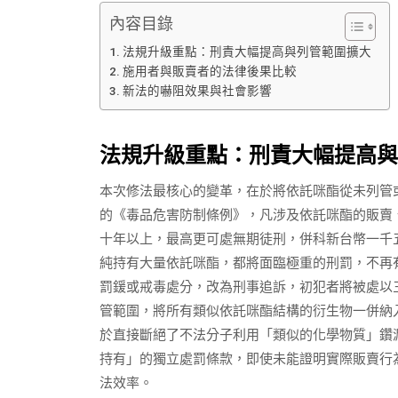
內容目錄
法規升級重點：刑責大幅提高與列管範圍擴大
施用者與販賣者的法律後果比較
新法的嚇阻效果與社會影響
法規升級重點：刑責大幅提高與
本次修法最核心的變革，在於將依託咪酯從未列管
的《毒品危害防制條例》，凡涉及依託咪酯的販賣
十年以上，最高更可處無期徒刑，併科新台幣一千
純持有大量依託咪酯，都將面臨極重的刑罰，不再
罰鍰或戒毒處分，改為刑事追訴，初犯者將被處以
管範圍，將所有類似依託咪酯結構的衍生物一併納
於直接斷絕了不法分子利用「類似的化學物質」鑽
持有」的獨立處罰條款，即使未能證明實際販賣行
法效率。