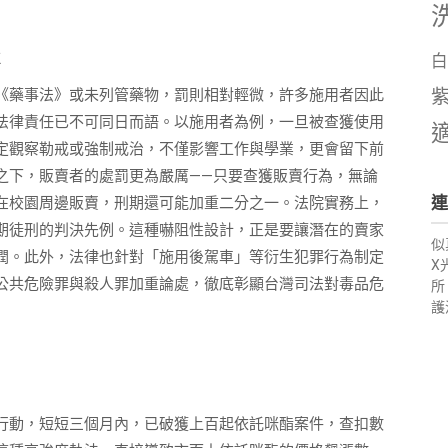
白
《藥事法》或未列管藥物，罰則相對輕微，許多施用者因此
法律責任已不可同日而語。以施用者為例，一旦被查獲使用
定觀察勒戒或強制戒治，不僅影響工作與學業，更會留下前
之下，販賣者的處罰更為嚴厲——只要查獲販賣行為，無論
連
在校園周邊販賣，刑期還可能加重二分之一。法院實務上，
期徒刑的判決先例。這種嚇阻性設計，正是要讓潛在的賣家
似
潤。此外，法律也針對「施用後駕車」等衍生犯罪行為制定
X
公共危險罪與殺人罪加重論處，徹底彰顯台灣司法對毒品危
所
護
行動，短短三個月內，已破獲上百起依託咪酯案件，查扣數