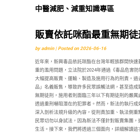
中醫減肥、減重知識專區
Skip
販賣依託咪酯最重無期徒
to
by
admin
|
Posted on
2026-06-16
content
近年來，新興毒品依託咪酯在台灣年輕族群間快速
重的濫用問題，立法院於2024年通過《毒品危害
大幅提高販賣、運輸、製造及施用行為的刑責。過
品」名義販售，導致許多民眾誤觸法網，甚至造成
無期徒刑，施用者則面臨三年以下有期徒刑的嚴厲
透過重刑嚇阻潛在的犯罪者。然而，新法的執行成
深入剖析法規升級的內容，從刑責加重、執法側重
民眾切勿以身試法，因為新法不僅針對販賣集團，
生活。接下來，我們將透過三個面向，詳細解讀這