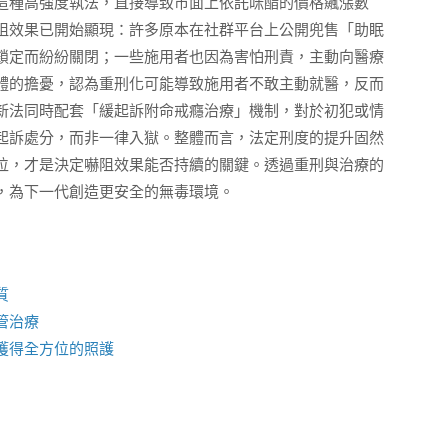
這種高強度執法，直接導致市面上依託咪酯的價格飆漲數
阻效果已開始顯現：許多原本在社群平台上公開兜售「助眠
鎖定而紛紛關閉；一些施用者也因為害怕刑責，主動向醫療
體的擔憂，認為重刑化可能導致施用者不敢主動就醫，反而
新法同時配套「緩起訴附命戒癮治療」機制，對於初犯或情
起訴處分，而非一律入獄。整體而言，法定刑度的提升固然
位，才是決定嚇阻效果能否持續的關鍵。透過重刑與治療的
，為下一代創造更安全的無毒環境。
質
管治療
獲得全方位的照護