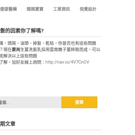
健康醫藥
媽媽寶寶
工業資訊
視覺設計
髮的因素你了解嗎?
癢、頭屑、油頭、掉髮、乾枯，你是否也有這些問題
？現在
麼尚
生薑洗髮乳採用雲南嫩子薑粹取而成，可以
底解決以上這些問題
了解，加好友線上詢問：
http://nav.cx/4V7CnOV
期文章