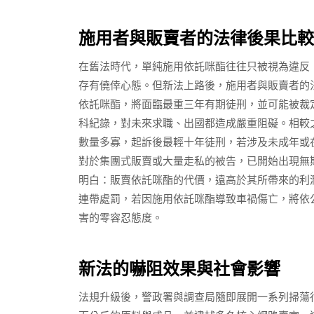
施用者與販賣者的法律後果比較
在舊法時代，單純施用依託咪酯往往只被視為違反
存有僥倖心態。但新法上路後，施用者與販賣者的
依託咪酯，將面臨最重三年有期徒刑，並可能被裁
科紀錄，對未來求職、出國都造成嚴重阻礙。相較
數量多寡，起訴後最輕十年徒刑，若涉及未成年或
對於集團式販賣或大量走私的被告，已開始出現無
明白：販賣依託咪酯的代價，遠高於其所帶來的利
連帶處罰，若因施用依託咪酯導致車禍傷亡，將依
害的零容忍態度。
新法的嚇阻效果與社會影響
法規升級後，警政署與調查局隨即展開一系列掃蕩