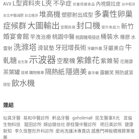
L夾
L型資料夾
不孕症
內視鏡拉皮
AVX
兒童保健食品
台中假牙
多囊性卵巢
堆高機
塑膠射出成型
台北中醫減肥
台北植牙
大圖輸出
封口機
症候群
新竹
宜蘭民宿
提升免疫力
婚宴會館
桶裝水
桃園中醫
早洩治療
橡膠
水
桃園機場接送
洗滌塔
牛
牙冠增長術
滑鼠墊
牙齦美白
雷射
牙齦外露
示波器
紫錐花
軋糖
空壓機
紫錐菊
花賜康
益生菌
隱適美
隔熱紙
茶葉罐
露齦笑
預防感冒
購物推車
貨梯
露牙齦
飲水機
頭型
連結
似真牙醫
易和中醫診所
軒品牙醫
goholimall
民生醫事X光
昱倫
生物科技
龍田診所
婦幼徵信社
廖桂聲中醫診所
明日美診所
健康
新知
李久恆整形外科診所
麼尚洗護沐專賣店
感應門神
板橋殯葬業推
薦