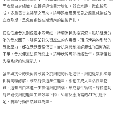
而攻擊自身組織。血管通透性異常增加，器官水腫，微血栓形
成，多重器官衰竭隨之而來。這種過度反應常見於嚴重感染或敗
血症晚期，是免疫系統在崩潰前的最後掙扎。
慢性低度發炎則像溫水煮青蛙，持續消耗免疫資源。脂肪組織分
泌的發炎因子、腸道菌群失衡產生的內毒素、環境污染物引發的
氧化壓力，都在默默累積傷害。當抗炎機制如調節性T細胞功能
不足，發炎便無法適時終止。這種狀態可能持續數年，逐漸侵蝕
免疫系統的恢復能力。
發炎與抗炎的失衡會改變免疫細胞的代謝途徑。細胞從氧化磷酸
化轉向糖酵解，雖然能快速產生能量，卻也生成大量活性氧物
質。這些自由基進一步損傷細胞結構，形成惡性循環。線粒體功
能障礙使細胞能量生產效率下降，免疫反應所需的ATP供應不
足，防禦行動自然難以為繼。