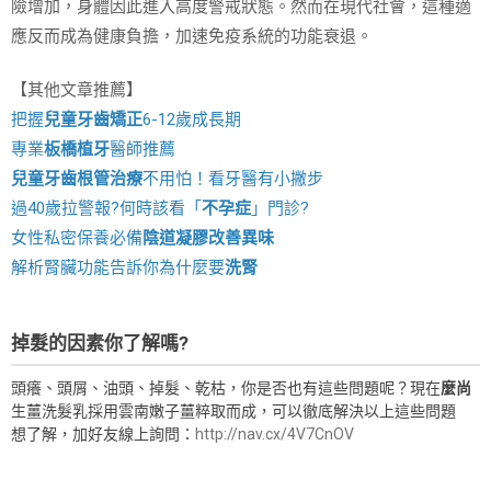
險增加，身體因此進入高度警戒狀態。然而在現代社會，這種適
應反而成為健康負擔，加速免疫系統的功能衰退。
【其他文章推薦】
把握
兒童牙齒矯正
6-12歲成長期
專業
板橋植牙
醫師推薦
兒童牙齒根管治療
不用怕！看牙醫有小撇步
過40歲拉警報?何時該看「
不孕症
」門診?
女性私密保養必備
陰道凝膠改善異味
解析腎臟功能告訴你為什麼要
洗腎
掉髮的因素你了解嗎?
頭癢、頭屑、油頭、掉髮、乾枯，你是否也有這些問題呢？現在
麼尚
生薑洗髮乳採用雲南嫩子薑粹取而成，可以徹底解決以上這些問題
想了解，加好友線上詢問：
http://nav.cx/4V7CnOV