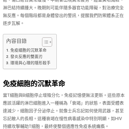
癒，傷口癒合異常緩慢。中期會出現異常疲勞、體重莫名減輕、
淋巴結持續腫大。晚期則可能伴隨多器官功能障礙，對治療完全
無反應。每個階段都是身體發出的警訊，提醒我們防禦體系正在
逐步瓦解。
內容目錄
免疫細胞的沉默革命
發炎反應的雙面刃
環境與心理的隱形殺手
免疫細胞的沉默革命
當T細胞與B細胞停止增殖分化，免疫記憶便無法更新。這些原本
應該活躍的淋巴細胞進入一種稱為「衰竭」的狀態，表面受體表
達減少，細胞因子分泌停止。就像士兵忘記如何使用武器，甚至
忘記敵人的長相。這種衰竭在慢性病毒感染中特別明顯，如HIV
持續攻擊輔助T細胞，最終使整個適應性免疫系統癱瘓。