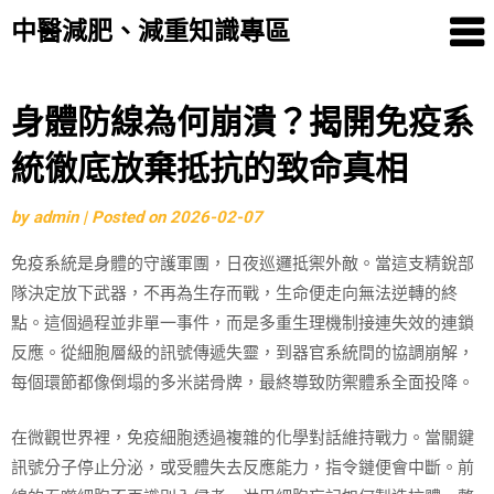
中醫減肥、減重知識專區
Skip
身體防線為何崩潰？揭開免疫系
to
統徹底放棄抵抗的致命真相
content
by
admin
|
Posted on
2026-02-07
免疫系統是身體的守護軍團，日夜巡邏抵禦外敵。當這支精銳部
隊決定放下武器，不再為生存而戰，生命便走向無法逆轉的終
點。這個過程並非單一事件，而是多重生理機制接連失效的連鎖
反應。從細胞層級的訊號傳遞失靈，到器官系統間的協調崩解，
每個環節都像倒塌的多米諾骨牌，最終導致防禦體系全面投降。
在微觀世界裡，免疫細胞透過複雜的化學對話維持戰力。當關鍵
訊號分子停止分泌，或受體失去反應能力，指令鏈便會中斷。前