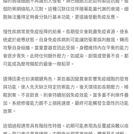
線的吞噬細胞不再識別入侵者，淋巴細胞忘記如何製造抗體，整
個防禦網絡陷入沉默。這種沉默往往伴隨著能量代謝的衰竭，細
胞無法獲得足夠養分執行基本功能，更遑論發動免疫反應。
慢性疾病常是免疫投降的前奏。長期發炎會耗盡免疫資源，使系
統處於疲憊狀態。自身免疫疾病則可能讓防衛軍誤判敵我，轉而
攻擊自身組織。當重要器官因此受損，身體維持內在平衡的能力
會逐步喪失。此時任何額外壓力，如感染、創傷或營養不良，都
可能成為壓垮駱駝的最後一根稻草。
遺傳因素也扮演關鍵角色。某些基因變異會影響免疫細胞的發育
與功能，使人先天缺乏特定防禦能力。後天環境如長期壓力、睡
眠剝奪、不良飲食，則會持續削弱免疫效能。當多重不利條件疊
加，系統修復能力跟不上損耗速度，最終可能觸發全面性的功能
放棄。
這個過程通常具有階段性特徵。初期可能表現為反覆感染難以痊