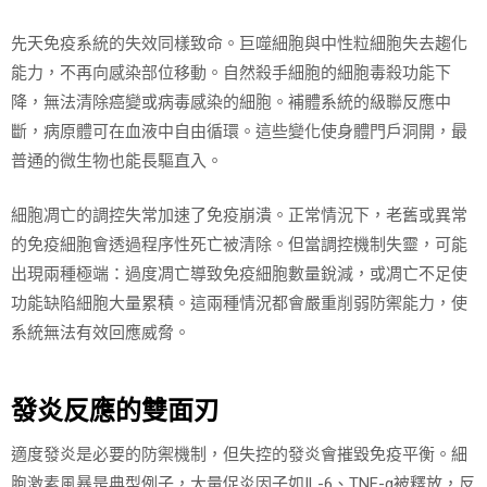
先天免疫系統的失效同樣致命。巨噬細胞與中性粒細胞失去趨化
能力，不再向感染部位移動。自然殺手細胞的細胞毒殺功能下
降，無法清除癌變或病毒感染的細胞。補體系統的級聯反應中
斷，病原體可在血液中自由循環。這些變化使身體門戶洞開，最
普通的微生物也能長驅直入。
細胞凋亡的調控失常加速了免疫崩潰。正常情況下，老舊或異常
的免疫細胞會透過程序性死亡被清除。但當調控機制失靈，可能
出現兩種極端：過度凋亡導致免疫細胞數量銳減，或凋亡不足使
功能缺陷細胞大量累積。這兩種情況都會嚴重削弱防禦能力，使
系統無法有效回應威脅。
發炎反應的雙面刃
適度發炎是必要的防禦機制，但失控的發炎會摧毀免疫平衡。細
胞激素風暴是典型例子，大量促炎因子如IL-6、TNF-α被釋放，反