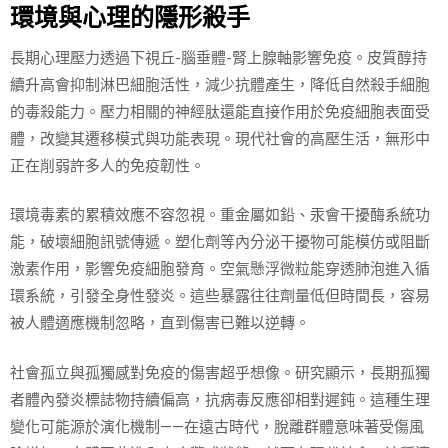
環境與心理的隱形殺手
長期心理壓力透過下視丘-腦垂體-腎上腺軸影響免疫。皮質醇持
續升高會抑制淋巴細胞活性，減少抗體產生，降低自然殺手細胞
的毒殺能力。壓力相關的神經肽還能直接作用於免疫細胞表面受
體，改變其遷移模式與功能表現。現代社會的高壓生活，無形中
正在削弱許多人的免疫韌性。
環境毒素的累積效應不容忽視。重金屬如鉛、汞會干擾酶系統功
能，破壞細胞訊號傳遞。塑化劑等內分泌干擾物可能模仿或阻斷
激素作用，影響免疫細胞發育。空氣懸浮微粒能穿透肺泡進入循
環系統，引發全身性發炎。這些暴露往往劑量低但時間長，容易
被人體適應機制忽略，直到傷害已難以逆轉。
社會孤立與孤獨感對免疫的傷害超乎想像。研究顯示，長期孤獨
者體內發炎標誌物持續偏高，抗病毒反應卻相對遲鈍。這種生理
變化可能源於演化機制——在遠古時代，脫離群體意味著受傷風