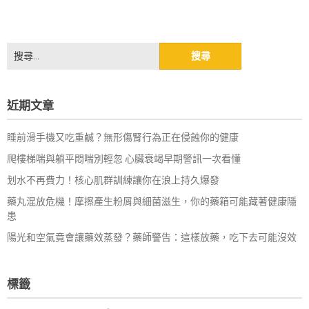
搜
尋
關
鍵
近期文章
字:
睡前滑手機又吃重鹹？無形傷腎行為正在侵蝕你的健康
爬樓梯喘與躺平悶喘別輕忽 心臟衰竭早期警訊一次看懂
划水不再費力！核心肌群訓練讓你在浪上持久爆發
藥丸混放危機！摩擦產生粉屑與細菌滋生，你的藥箱可能藏著健康隱
患
陽光和空氣竟會讓藥效蒸發？藥師警告：這樣放藥，吃下去可能沒效
標籤