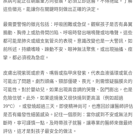
疾病可能正在朝嚴重方向發展，必須立即送醫，不得拖延。了解
這些徵兆，能讓你在關鍵時刻做出正確的決定。
最需要警惕的徵兆包括：呼吸困難或急促。觀察孩子是否有鼻翼
搧動、胸骨上或肋骨間凹陷、呼吸時發出喘鳴聲或咕嚕聲。這些
都可能是肺炎或細支氣管炎的表現。意識改變也是一大警訊，如
前所述，持續嗜睡、躁動不安、眼神無法聚焦，或出現抽搐、痙
攣，都必須視為急症。
皮膚出現紫斑或瘀青、嘴唇或指甲床發紫，代表血液循環或氧合
可能出了問題。劇烈頭痛、頸部僵硬、畏光，則需懷疑腦膜炎的
可能性。對於嬰幼兒，如果出現高音調的哭聲、囟門膨出，也是
危險信號。此外，如果退燒後又很快燒到更高溫（例如超過
39°C），或發燒超過三天，即使精神尚可，也應回診讓醫師評估
是否有繼發性細菌感染。記住一個原則：當你感到不安或無法判
斷時，寧可謹慎一點，及時帶孩子就醫，讓專業的醫師來做最終
評估，這才是對孩子最安全的做法。