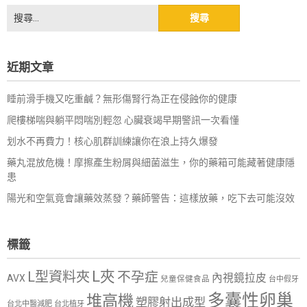
搜
尋
關
鍵
近期文章
字:
睡前滑手機又吃重鹹？無形傷腎行為正在侵蝕你的健康
爬樓梯喘與躺平悶喘別輕忽 心臟衰竭早期警訊一次看懂
划水不再費力！核心肌群訓練讓你在浪上持久爆發
藥丸混放危機！摩擦產生粉屑與細菌滋生，你的藥箱可能藏著健康隱
患
陽光和空氣竟會讓藥效蒸發？藥師警告：這樣放藥，吃下去可能沒效
標籤
L夾
L型資料夾
不孕症
內視鏡拉皮
AVX
兒童保健食品
台中假牙
多囊性卵巢
堆高機
塑膠射出成型
台北中醫減肥
台北植牙