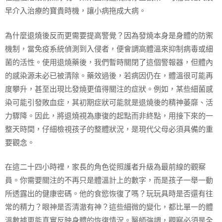
早介入治療的寶貴時機，讓小病拖成大病。
為什麼退燒後反而更需要提高警覺？因為發燒本身是身體的防禦
機制，當免疫系統偵測到入侵者，便會調高體溫來抑制病毒或細
菌的活性。使用退燒藥後，我們暫時關閉了這個警報器，但體內
的感染源未必已被清除。藥效過後，若病因仍在，體溫很可能再
度攀升，甚至出現比發燒更值得關注的症狀。例如，某些細菌感
染可能引發敗血症，其初期症狀可能就是退燒後的精神萎靡、活
力驟降。因此，將退燒視為康復的起點而非終點，用接下來的一
整天時間，仔細檢視孩子的整體狀況，是現代父母必須具備的重
要觀念。
在這二十四小時裡，家長的角色從照護者升級為最前線的觀察
員。你需要關注的不再只是體溫計上的數字，而是孩子一舉一動
所透露出的健康密碼。他的食慾恢復了嗎？玩玩具時是否還有往
常的精力？眼神是否清澈有神？這些細微的變化，都比單一的體
溫數據更能真實反映身體的恢復情況。醫師強調，觀察必須是全