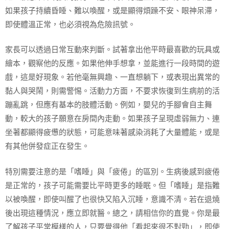
如果孩子持續昏睡、難以喚醒，或是顯得煩躁不安、眼神呆滯，
即使體溫正常，也必須視為危險訊號。
家長可以透過日常互動來判斷。試著拿出他平時最喜歡的玩具或
繪本，觀察他的反應。如果他伸手想拿，並能進行一段時間的遊
戲，這是好現象。若他毫無興趣、一直想躺下，或表現出異常的
黏人與哭鬧，則需警惕。活動力方面，不要求恢復到生病前的活
蹦亂跳，但應有基本的肢體活動。例如，嬰兒的手腳會自主舞
動，較大的孩子願意在房間內走動。如果孩子呈現虛弱無力、連
坐著都顯得疲憊的狀態，可能意味著感染消耗了大量體能，或是
有其他併發症正在發生。
特別需要注意的是「嗜睡」與「疲倦」的區別。生病後感到疲倦
是正常的，孩子可能需要比平時更多的睡眠。但「嗜睡」是指難
以被喚醒，即使叫醒了也很快又陷入沉睡，意識不清。若在退燒
後出現這種情況，應立即就醫。總之，請相信你的直覺。你是最
了解孩子平常模樣的人，只要覺得他「看起來很不對勁」，即使