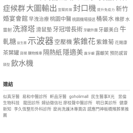
大圖輸出
封口機
症候群
新竹
宜蘭民宿
提升免疫力
婚宴會館
桶裝水
桃園中醫
早洩治療
橡膠
水
桃園機場接送
洗滌塔
牛
牙冠增長術
滑鼠墊
牙齦美白
雷射
牙齦外露
示波器
紫錐花
軋糖
空壓機
紫錐菊
花賜康
益生菌
隱適美
隔熱紙
茶葉罐
露齦笑
預防感冒
購物推車
貨梯
露牙齦
飲水機
頭型
連結
似真牙醫
易和中醫診所
軒品牙醫
goholimall
民生醫事X光
昱倫
生物科技
龍田診所
婦幼徵信社
廖桂聲中醫診所
明日美診所
健康
新知
李久恆整形外科診所
麼尚洗護沐專賣店
感應門神
板橋殯葬業推
薦