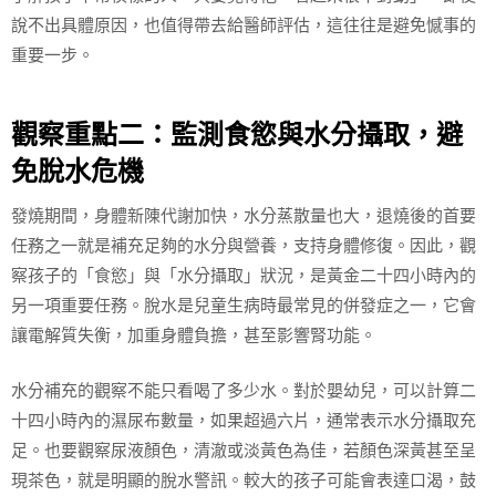
說不出具體原因，也值得帶去給醫師評估，這往往是避免憾事的
重要一步。
觀察重點二：監測食慾與水分攝取，避
免脫水危機
發燒期間，身體新陳代謝加快，水分蒸散量也大，退燒後的首要
任務之一就是補充足夠的水分與營養，支持身體修復。因此，觀
察孩子的「食慾」與「水分攝取」狀況，是黃金二十四小時內的
另一項重要任務。脫水是兒童生病時最常見的併發症之一，它會
讓電解質失衡，加重身體負擔，甚至影響腎功能。
水分補充的觀察不能只看喝了多少水。對於嬰幼兒，可以計算二
十四小時內的濕尿布數量，如果超過六片，通常表示水分攝取充
足。也要觀察尿液顏色，清澈或淡黃色為佳，若顏色深黃甚至呈
現茶色，就是明顯的脫水警訊。較大的孩子可能會表達口渴，鼓