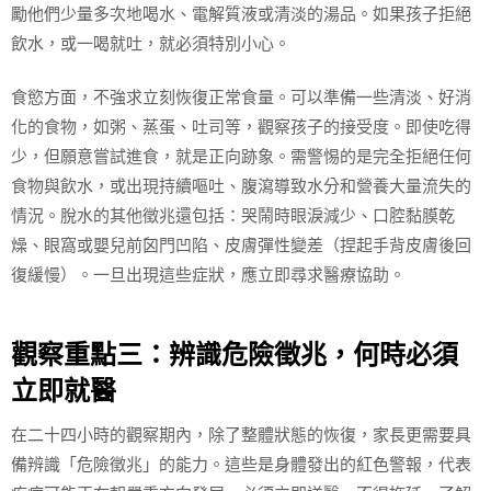
勵他們少量多次地喝水、電解質液或清淡的湯品。如果孩子拒絕
飲水，或一喝就吐，就必須特別小心。
食慾方面，不強求立刻恢復正常食量。可以準備一些清淡、好消
化的食物，如粥、蒸蛋、吐司等，觀察孩子的接受度。即使吃得
少，但願意嘗試進食，就是正向跡象。需警惕的是完全拒絕任何
食物與飲水，或出現持續嘔吐、腹瀉導致水分和營養大量流失的
情況。脫水的其他徵兆還包括：哭鬧時眼淚減少、口腔黏膜乾
燥、眼窩或嬰兒前囟門凹陷、皮膚彈性變差（捏起手背皮膚後回
復緩慢）。一旦出現這些症狀，應立即尋求醫療協助。
觀察重點三：辨識危險徵兆，何時必須
立即就醫
在二十四小時的觀察期內，除了整體狀態的恢復，家長更需要具
備辨識「危險徵兆」的能力。這些是身體發出的紅色警報，代表