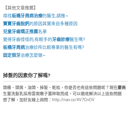
【其他文章推薦】
尋找
板橋牙周病治療
的醫生,請推~
寶寶牙齒脫鈣
的原因其實來自多種原因
兒童牙齒矯正推薦
名單
覺得牙齒怪怪的,有輕手的
牙齒診療
醫生嗎?
板橋牙周病
治療診所比較專業的醫生有嗎?
固定假牙
治療怎麼做~
掉髮的因素你了解嗎?
頭癢、頭屑、油頭、掉髮、乾枯，你是否也有這些問題呢？現在
麼尚
生薑洗髮乳採用雲南嫩子薑粹取而成，可以徹底解決以上這些問題
想了解，加好友線上詢問：
http://nav.cx/4V7CnOV