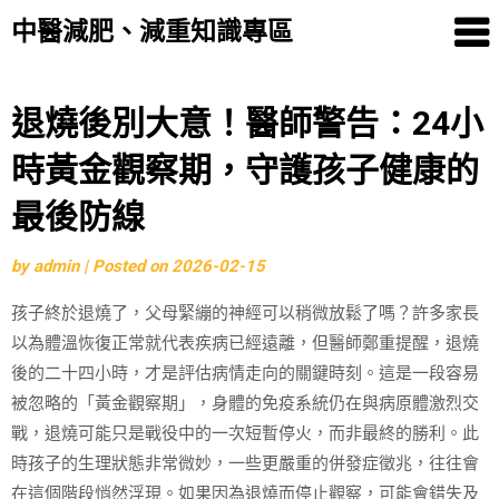
中醫減肥、減重知識專區
Skip
退燒後別大意！醫師警告：24小
to
時黃金觀察期，守護孩子健康的
content
最後防線
by
admin
|
Posted on
2026-02-15
孩子終於退燒了，父母緊繃的神經可以稍微放鬆了嗎？許多家長
以為體溫恢復正常就代表疾病已經遠離，但醫師鄭重提醒，退燒
後的二十四小時，才是評估病情走向的關鍵時刻。這是一段容易
被忽略的「黃金觀察期」，身體的免疫系統仍在與病原體激烈交
戰，退燒可能只是戰役中的一次短暫停火，而非最終的勝利。此
時孩子的生理狀態非常微妙，一些更嚴重的併發症徵兆，往往會
在這個階段悄然浮現。如果因為退燒而停止觀察，可能會錯失及