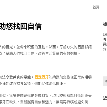
首頁
掉
助您找回自信
頭
呢
徹
人的目光，並帶來积極的互動。然而，牙齒缺失的困擾卻讓
想
為了幫助人們找回自信、改善生活質量的有效選擇。
無法享受美食的樂趣，
固定假牙
能夠幫助您恢復正常的咀嚼
搜
不僅能改善飲食習慣，也能促進消化健康。
尋
關
鍵
相似，無論是陶瓷還是金屬材質，現代技術都能打造出既美
近
字:
慮牙齒缺失，重新獲得自信和魅力，無需再掩嘴或避免笑