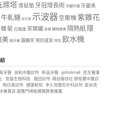
洗滌塔
牙冠增長術
滑鼠墊
牙齦美
牙齦外露
示波器
紫錐花
牛軋糖
空壓機
益生菌
隱
隔熱紙
紫錐菊
茶葉罐
花賜康
購物推車
貨梯
飲水機
適美
露齦笑
預防感冒
露牙齦
頭型
結
真牙醫
易和中醫診所
軒品牙醫
goholimall
民生醫事
光
昱倫生物科技
龍田診所
婦幼徵信社
廖桂聲中醫診
明日美診所
健康新知
李久恆整形外科診所
麼尚洗
沐專賣店
感應門神
板橋殯葬業推薦