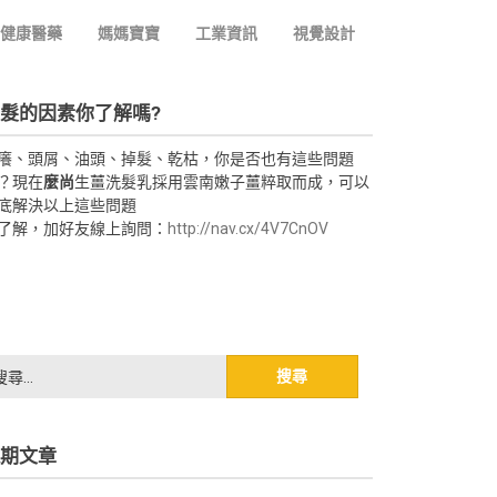
健康醫藥
媽媽寶寶
工業資訊
視覺設計
髮的因素你了解嗎?
癢、頭屑、油頭、掉髮、乾枯，你是否也有這些問題
？現在
麼尚
生薑洗髮乳採用雲南嫩子薑粹取而成，可以
底解決以上這些問題
了解，加好友線上詢問：
http://nav.cx/4V7CnOV
期文章