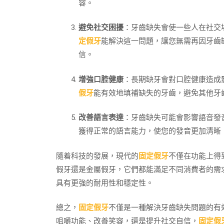
容。
避免社交困擾
：牙齒缺失會使一些人在社交
定假牙
能解決這一問題，讓您無需再因牙齒
信。
增強口腔健康
：長期缺牙會對口腔健康造成
假牙
能有效地填補缺失的牙齒，避免其他牙
改善語言表達
：牙齒缺失可能會影響語音發
獲得正常的語言能力，使您的發音更加清晰
隨着科技的發展，現代的
固定假牙
不僅在功能上得
假牙還是金屬假牙，它們都能滿足不同消費者的需
具有更強的耐用性和穩定性。
總之，
固定假牙
不僅是一種解決牙齒缺失問題的有
咀嚼功能、改善笑容，還是提升社交自信，
固定假