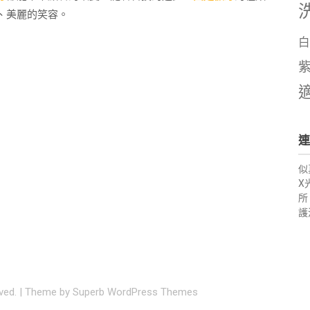
、美麗的笑容。
白
連
似
X
所
護
rved.
| Theme by
Superb WordPress Themes