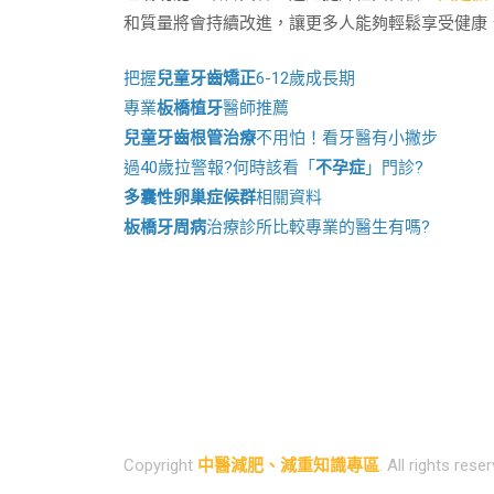
和質量將會持續改進，讓更多人能夠輕鬆享受健康
把握
兒童牙齒矯正
6-12歲成長期
專業
板橋植牙
醫師推薦
兒童牙齒根管治療
不用怕！看牙醫有小撇步
過40歲拉警報?何時該看「
不孕症
」門診?
多囊性卵巢症候群
相關資料
板橋牙周病
治療診所比較專業的醫生有嗎?
Copyright
中醫減肥、減重知識專區
. All rights rese