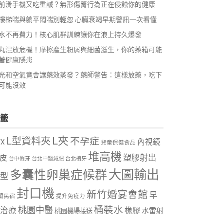
前滑手機又吃重鹹？無形傷腎行為正在侵蝕你的健康
樓梯喘與躺平悶喘別輕忽 心臟衰竭早期警訊一次看懂
水不再費力！核心肌群訓練讓你在浪上持久爆發
丸混放危機！摩擦產生粉屑與細菌滋生，你的藥箱可能
著健康隱患
光和空氣竟會讓藥效蒸發？藥師警告：這樣放藥，吃下
可能沒效
籤
L夾
L型資料夾
不孕症
內視鏡
VX
兒童保健食品
堆高機
塑膠射出
皮
台中假牙
台北中醫減肥
台北植牙
大圖輸出
多囊性卵巢症候群
型
封口機
新竹婚宴會館
早
蘭民宿
提升免疫力
桶裝水
桃園中醫
治療
橡膠
水雷射
桃園機場接送