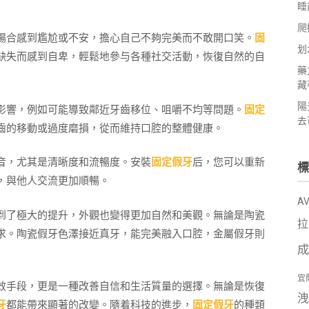
睡
爬
場合感到尷尬或不安，擔心自己不夠完美而不敢開口笑。
固
划
缺失而感到自卑，輕鬆地參与各種社交活動，恢復自然的自
藥
藏
陽
影響，例如可能導致鄰近牙齒移位、咀嚼不均等問題。
固定
去
齒的移動或過度磨損，從而維持口腔的整體健康。
音，尤其是清晰度和流暢度。安裝
固定假牙
后，您可以重新
標
，與他人交流更加順暢。
A
到了極大的提升，外觀也變得更加自然和美觀。無論是陶瓷
拉
求。陶瓷假牙色澤接近真牙，能完美融入口腔，金屬假牙則
成
宜
效手段，更是一種改善自信和生活質量的選擇。無論是恢復
洩
牙
都能帶來顯著的改變。隨着科技的進步，
固定假牙
的種類