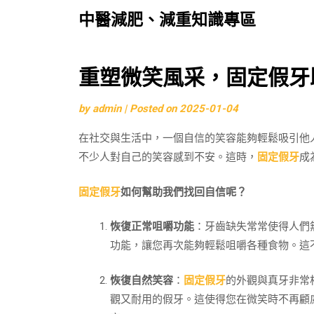
中醫減肥、減重知識專區
Skip
重塑微笑風采，固定假牙
to
by
admin
|
Posted on
2025-01-04
content
在社交與生活中，一個自信的笑容能夠輕鬆吸引他
不少人對自己的笑容感到不安。這時，
固定假牙
成
固定假牙
如何幫助我們找回自信呢？
恢復正常咀嚼功能
：牙齒缺失常常使得人們
功能，讓您再次能夠輕鬆咀嚼各種食物。這
恢復自然笑容
：
固定假牙
的外觀與真牙非常
觀又耐用的假牙。這使得您在微笑時不再顧