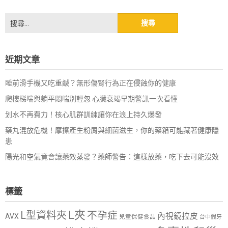
搜
尋
關
鍵
近期文章
字:
睡前滑手機又吃重鹹？無形傷腎行為正在侵蝕你的健康
爬樓梯喘與躺平悶喘別輕忽 心臟衰竭早期警訊一次看懂
划水不再費力！核心肌群訓練讓你在浪上持久爆發
藥丸混放危機！摩擦產生粉屑與細菌滋生，你的藥箱可能藏著健康隱
患
陽光和空氣竟會讓藥效蒸發？藥師警告：這樣放藥，吃下去可能沒效
標籤
L夾
L型資料夾
不孕症
內視鏡拉皮
AVX
兒童保健食品
台中假牙