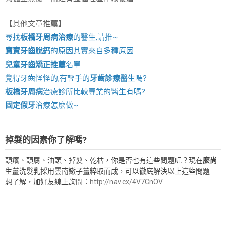
【其他文章推薦】
尋找
板橋牙周病治療
的醫生,請推~
寶寶牙齒脫鈣
的原因其實來自多種原因
兒童牙齒矯正推薦
名單
覺得牙齒怪怪的,有輕手的
牙齒診療
醫生嗎?
板橋牙周病
治療診所比較專業的醫生有嗎?
固定假牙
治療怎麼做~
掉髮的因素你了解嗎?
頭癢、頭屑、油頭、掉髮、乾枯，你是否也有這些問題呢？現在
麼尚
生薑洗髮乳採用雲南嫩子薑粹取而成，可以徹底解決以上這些問題
想了解，加好友線上詢問：
http://nav.cx/4V7CnOV