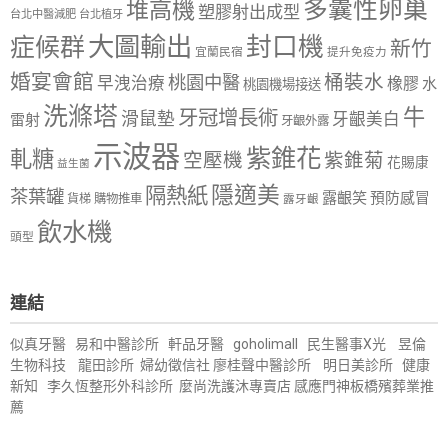
多囊性卵巢
堆高機
塑膠射出成型
台北中醫減肥
台北植牙
大圖輸出
封口機
症候群
新竹
宜蘭民宿
提升免疫力
婚宴會館
桶裝水
桃園中醫
早洩治療
橡膠
水
桃園機場接送
洗滌塔
牛
牙冠增長術
滑鼠墊
牙齦美白
雷射
牙齦外露
示波器
紫錐花
軋糖
空壓機
紫錐菊
花賜康
益生菌
隱適美
隔熱紙
茶葉罐
露齦笑
預防感冒
購物推車
貨梯
露牙齦
飲水機
頭型
連結
似真牙醫
易和中醫診所
軒品牙醫
goholimall
民生醫事X光
昱倫
生物科技
龍田診所
婦幼徵信社
廖桂聲中醫診所
明日美診所
健康
新知
李久恆整形外科診所
麼尚洗護沐專賣店
感應門神
板橋殯葬業推
薦