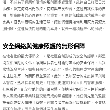
活，不必為了適應新環境的規則而處處受限。能夠自己打理日常
事務，決定何時出門散步、何時與老友聚會，這種自我決策的自
由，對高齡者的心理福祉至關重要。社區的無障礙環境或許不盡
完美，但長年累積的生活智慧，讓他們懂得如何利用既有資源克
服困難，這種解決問題的能力本身，就是一種積極老化的展現。
安全網絡與健康照護的無形保障
在地老化的最大優勢之一，是社區自然形成的安全防護網。鄰里
間互相照應的文化，讓獨居長者也能獲得基本的安全保障。當異
常情況發生時，如多日未見老人出門，熱心的鄰居或常往來的店
家往往能第一時間察覺並通報。此外，長年配合的家庭醫師與地
區醫院，熟悉長者的病史，能提供更連貫且個人化的醫療服務。
社區藥師可能記得他們的用藥習慣，並適時提醒回診。這種由熟
悉人際網絡與專業服務交織而成的照護體系，比任何先進的監控
設備都更有人情味且有效。它讓長者在面臨健康挑戰時，不會感
到孤立無援，而是有整個社區作為後盾。