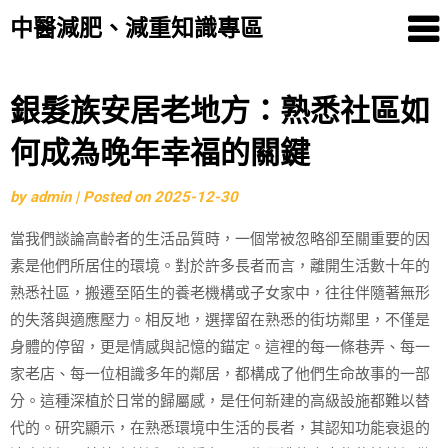
中醫減肥、減重知識專區
Skip
銀髮族安居老地方：熟悉社區如
to
何成為晚年幸福的關鍵
content
by
admin
|
Posted on
2025-12-30
當我們談論高齡者的生活品質時，一個常被忽略卻至關重要的因
素是他們所居住的環境。對於許多長者而言，離開生活數十年的
熟悉社區，搬遷至陌生的養老機構或子女家中，往往伴隨著無形
的失落與適應壓力。相反地，選擇留在熟悉的街坊鄰里，不僅是
身體的停留，更是情感與記憶的錨定。這裡的每一條巷弄、每一
家老店、每一位相識多年的鄰居，都構成了他們生命故事的一部
分。這種深植於日常的歸屬感，是任何新建的高級設施都難以替
代的。研究顯示，在熟悉環境中生活的長者，其認知功能衰退的