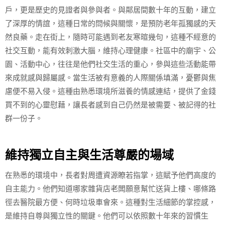
戶，更是歷史的見證者與參與者。與鄰居間數十年的互動，建立
了深厚的情誼，這種日常的問候與關懷，是預防老年孤獨感的天
然良藥。走在街上，隨時可能遇到老友寒暄幾句，這種不經意的
社交互動，能有效刺激大腦，維持心理健康。社區中的廟宇、公
園、活動中心，往往是他們社交生活的重心，參與這些活動能帶
來成就感與歸屬感。當生活被有意義的人際關係填滿，憂鬱與焦
慮便不易入侵。這種由熟悉環境所滋養的情感連結，提供了金錢
買不到的心靈慰藉，讓長者感到自己仍然是被需要、被記得的社
群一份子。
維持獨立自主與生活尊嚴的場域
在熟悉的環境中，長者對周遭資源瞭若指掌，這賦予他們高度的
自主能力。他們知道哪家雜貨店老闆願意幫忙送貨上樓、哪條路
徑去醫院最方便、何時垃圾車會來。這種對生活細節的掌控感，
是維持自尊與獨立性的關鍵。他們可以依照數十年來的習慣生